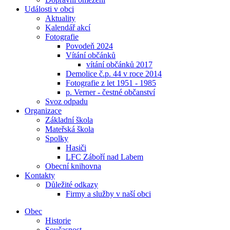
Události v obci
Aktuality
Kalendář akcí
Fotografie
Povodeň 2024
Vítání občánků
vítání občánků 2017
Demolice č.p. 44 v roce 2014
Fotografie z let 1951 - 1985
p. Verner - čestné občanství
Svoz odpadu
Organizace
Základní škola
Mateřská škola
Spolky
Hasiči
LFC Záboří nad Labem
Obecní knihovna
Kontakty
Důležité odkazy
Firmy a služby v naší obci
Obec
Historie
Současnost