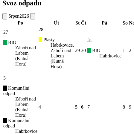
Svoz odpadu
Srpen
2026
Po
Út
St
Čt
Pá
So
N
28
27
Plasty
31
BIO
Habrkovice,
Záboří nad
Záboří nad
29
30
BIO
1
2
Labem
Labem
Habrkovice
(Kutná
(Kutná
Hora)
Hora)
3
Komunální
odpad
Záboří nad
Labem
4
5
6
7
8
9
(Kutná
Hora)
Komunální
odpad
Habrkovice