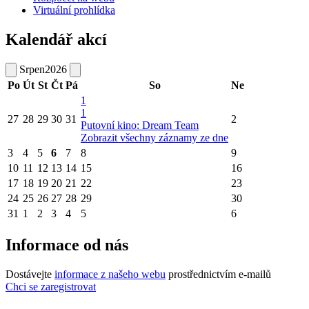
Virtuální prohlídka
Kalendář akcí
Srpen
2026
Po
Út
St
Čt
Pá
So
Ne
1
1
27
28
29
30
31
2
Putovní kino: Dream Team
Zobrazit všechny záznamy ze dne
3
4
5
6
7
8
9
10
11
12
13
14
15
16
17
18
19
20
21
22
23
24
25
26
27
28
29
30
31
1
2
3
4
5
6
Informace od nás
Dostávejte
informace z našeho webu
prostřednictvím e-mailů
Chci se zaregistrovat