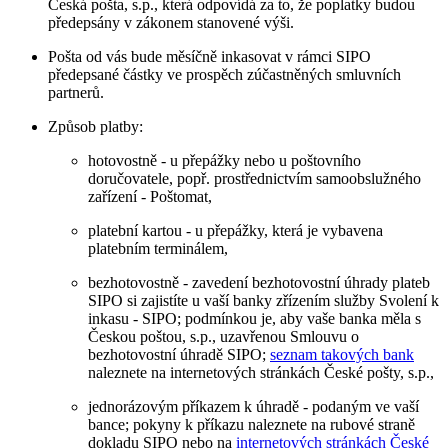
Česká pošta, s.p., která odpovídá za to, že poplatky budou
předepsány v zákonem stanovené výši.
Pošta od vás bude měsíčně inkasovat v rámci SIPO
předepsané částky ve prospěch zúčastněných smluvních
partnerů.
Způsob platby:
hotovostně - u přepážky nebo u poštovního
doručovatele, popř. prostřednictvím samoobslužného
zařízení - Poštomat,
platební kartou - u přepážky, která je vybavena
platebním terminálem,
bezhotovostně - zavedení bezhotovostní úhrady plateb
SIPO si zajistíte u vaší banky zřízením služby Svolení k
inkasu - SIPO; podmínkou je, aby vaše banka měla s
Českou poštou, s.p., uzavřenou Smlouvu o
bezhotovostní úhradě SIPO;
seznam takových bank
naleznete na internetových stránkách České pošty, s.p.,
jednorázovým příkazem k úhradě - podaným ve vaší
bance; pokyny k příkazu naleznete na rubové straně
dokladu SIPO nebo na
internetových stránkách České