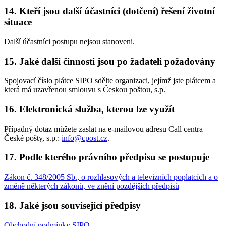
14. Kteří jsou další účastníci (dotčení) řešení životní
situace
Další účastníci postupu nejsou stanoveni.
15. Jaké další činnosti jsou po žadateli požadovány
Spojovací číslo plátce SIPO sdělte organizaci, jejímž jste plátcem a
která má uzavřenou smlouvu s Českou poštou, s.p.
16. Elektronická služba, kterou lze využít
Případný dotaz můžete zaslat na e-mailovou adresu Call centra
České pošty, s.p.:
info@cpost.cz
.
17. Podle kterého právního předpisu se postupuje
Zákon č. 348/2005 Sb., o rozhlasových a televizních poplatcích a o
změně některých zákonů, ve znění pozdějších předpisů
18. Jaké jsou související předpisy
Obchodní podmínky SIPO