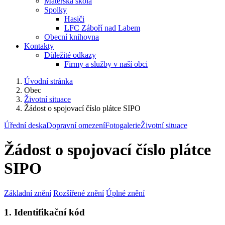
Mateřská škola
Spolky
Hasiči
LFC Záboří nad Labem
Obecní knihovna
Kontakty
Důležité odkazy
Firmy a služby v naší obci
Úvodní stránka
Obec
Životní situace
Žádost o spojovací číslo plátce SIPO
Úřední deska
Dopravní omezení
Fotogalerie
Životní situace
Žádost o spojovací číslo plátce
SIPO
Základní znění
Rozšířené znění
Úplné znění
1. Identifikační kód