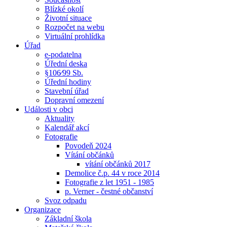
Blízké okolí
Životní situace
Rozpočet na webu
Virtuální prohlídka
Úřad
e-podatelna
Úřední deska
§106⁄99 Sb.
Úřední hodiny
Stavební úřad
Dopravní omezení
Události v obci
Aktuality
Kalendář akcí
Fotografie
Povodeň 2024
Vítání občánků
vítání občánků 2017
Demolice č.p. 44 v roce 2014
Fotografie z let 1951 - 1985
p. Verner - čestné občanství
Svoz odpadu
Organizace
Základní škola