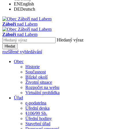
EN
English
DE
Deutsch
Záboří
nad Labem
Záboří
nad Labem
Hledaný výraz
Hledat
rozšířené vyhledávání
Obec
Historie
Současnost
Blízké okolí
Životní situace
Rozpočet na webu
Virtuální prohlídka
Úřad
e-podatelna
Úřední deska
§106⁄99 Sb.
Úřední hodiny
Stavební úřad
Dopravní omezení