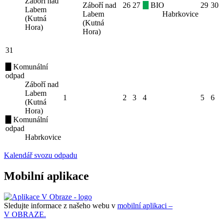
Záboří nad
Záboří nad
26
27
BIO
29
30
Labem
Labem
Habrkovice
(Kutná
(Kutná
Hora)
Hora)
31
Komunální
odpad
Záboří nad
Labem
1
2
3
4
5
6
(Kutná
Hora)
Komunální
odpad
Habrkovice
Kalendář svozu odpadu
Mobilní aplikace
Sledujte informace z našeho webu v
mobilní aplikaci –
V OBRAZE.