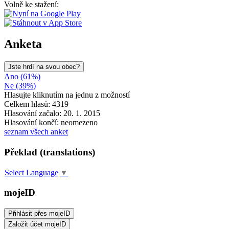
Volně ke stažení:
Anketa
Jste hrdí na svou obec?
Ano (61%)
Ne (39%)
Hlasujte kliknutím na jednu z možností
Celkem hlasů: 4319
Hlasování začalo: 20. 1. 2015
Hlasování končí: neomezeno
seznam všech anket
Překlad (translations)
Select Language
▼
mojeID