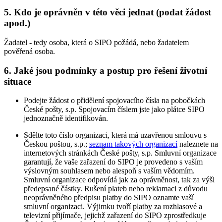
5. Kdo je oprávněn v této věci jednat (podat žádost
apod.)
Žadatel - tedy osoba, která o SIPO požádá, nebo žadatelem
pověřená osoba.
6. Jaké jsou podmínky a postup pro řešení životní
situace
Podejte žádost o přidělení spojovacího čísla na pobočkách
České pošty, s.p. Spojovacím číslem jste jako plátce SIPO
jednoznačně identifikován.
Sdělte toto číslo organizaci, která má uzavřenou smlouvu s
Českou poštou, s.p.;
seznam takových organizací
naleznete na
internetových stránkách České pošty, s.p. Smluvní organizace
garantují, že vaše zařazení do SIPO je provedeno s vaším
výslovným souhlasem nebo alespoň s vaším vědomím.
Smluvní organizace odpovídá jak za oprávněnost, tak za výši
předepsané částky. Rušení plateb nebo reklamaci z důvodu
neoprávněného předpisu platby do SIPO oznamte vaší
smluvní organizaci. Výjimku tvoří platby za rozhlasové a
televizní přijímače, jejichž zařazení do SIPO zprostředkuje