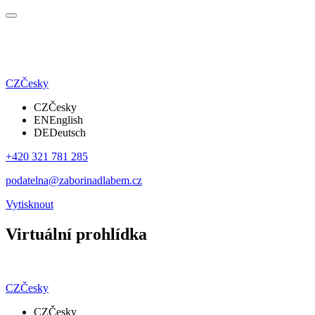
CZ
Česky
CZ
Česky
EN
English
DE
Deutsch
+420 321 781 285
podatelna@zaborinadlabem.cz
Vytisknout
Virtuální prohlídka
CZ
Česky
CZ
Česky