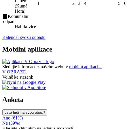
Labem
1
2
3
4
5
6
(Kutná
Hora)
Komunální
odpad
Habrkovice
Kalendář svozu odpadu
Mobilní aplikace
Sledujte informace z našeho webu v
mobilní aplikaci –
V OBRAZE.
Volně ke stažení:
Anketa
Jste hrdí na svou obec?
Ano (61%)
Ne (39%)
Hlasujte kliknutím na jednu z možností