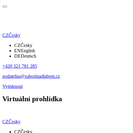
CZ
Česky
CZ
Česky
EN
English
DE
Deutsch
+420 321 781 285
podatelna@zaborinadlabem.cz
Vytisknout
Virtuální prohlídka
CZ
Česky
CZ
Česky