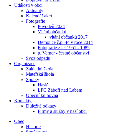
Události v obci
Aktuality
Kalendář akcí
Fotografie
Povodeň 2024
Vítání občánků
vítání občánků 2017
Demolice č.p. 44 v roce 2014
Fotografie z let 1951 - 1985
p. Verner - čestné občanství
Svoz odpadu
Organizace
Základní škola
Mateřská škola
Spolky
Hasiči
LFC Záboří nad Labem
Obecní knihovna
Kontakty
Důležité odkazy
Firmy a služby v naší obci
Obec
Historie
Současnost