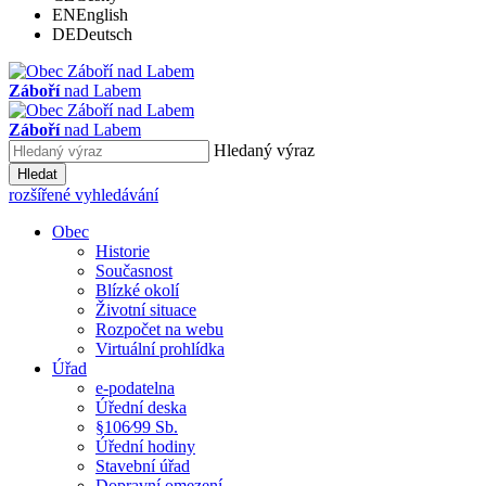
EN
English
DE
Deutsch
Záboří
nad Labem
Záboří
nad Labem
Hledaný výraz
Hledat
rozšířené vyhledávání
Obec
Historie
Současnost
Blízké okolí
Životní situace
Rozpočet na webu
Virtuální prohlídka
Úřad
e-podatelna
Úřední deska
§106⁄99 Sb.
Úřední hodiny
Stavební úřad
Dopravní omezení