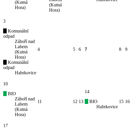
(Kutná
(Kutná
Hora)
Hora)
3
Komunální
odpad
Záboří nad
Labem
4
5
6
7
8
9
(Kutná
Hora)
Komunální
odpad
Habrkovice
10
14
BIO
Záboří nad
11
12
13
BIO
15
16
Labem
Habrkovice
(Kutná
Hora)
17