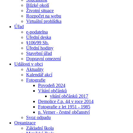
Blízké okolí
Životní situace
Rozpočet na webu
Virtuální prohlídka
Úřad
e-podatelna
Úřední deska
§106⁄99 Sb.
Úřední hodiny
Stavební úřad
Dopravní omezení
Události v obci
Aktuality
Kalendář akcí
Fotografie
Povodeň 2024
Vítání občánků
vítání občánků 2017
Demolice č.p. 44 v roce 2014
Fotografie z let 1951 - 1985
p. Verner - čestné občanství
Svoz odpadu
Organizace
Základní škola