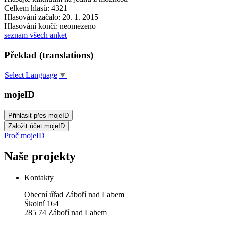
Celkem hlasů: 4321
Hlasování začalo: 20. 1. 2015
Hlasování končí: neomezeno
seznam všech anket
Překlad (translations)
Select Language
▼
mojeID
Proč mojeID
Naše projekty
Kontakty
Obecní úřad Záboří nad Labem
Školní 164
285 74 Záboří nad Labem