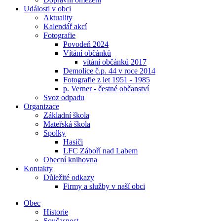
Události v obci
Aktuality
Kalendář akcí
Fotografie
Povodeň 2024
Vítání občánků
vítání občánků 2017
Demolice č.p. 44 v roce 2014
Fotografie z let 1951 - 1985
p. Verner - čestné občanství
Svoz odpadu
Organizace
Základní škola
Mateřská škola
Spolky
Hasiči
LFC Záboří nad Labem
Obecní knihovna
Kontakty
Důležité odkazy
Firmy a služby v naší obci
Obec
Historie
Současnost