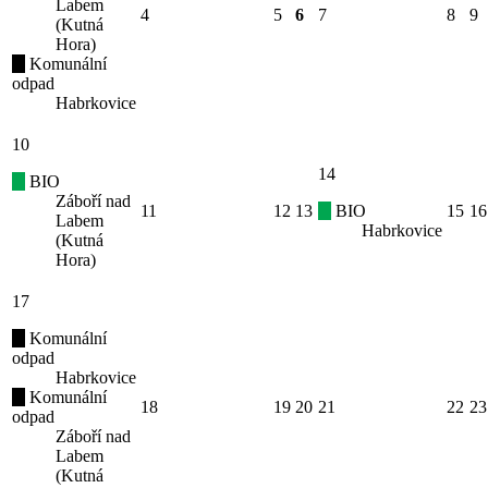
Labem
4
5
6
7
8
9
(Kutná
Hora)
Komunální
odpad
Habrkovice
10
14
BIO
Záboří nad
11
12
13
BIO
15
16
Labem
Habrkovice
(Kutná
Hora)
17
Komunální
odpad
Habrkovice
Komunální
18
19
20
21
22
23
odpad
Záboří nad
Labem
(Kutná