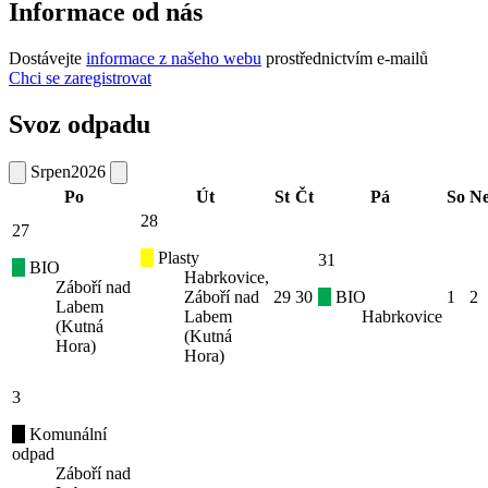
Informace od nás
Dostávejte
informace z našeho webu
prostřednictvím e-mailů
Chci se zaregistrovat
Svoz odpadu
Srpen
2026
Po
Út
St
Čt
Pá
So
N
28
27
Plasty
31
BIO
Habrkovice,
Záboří nad
Záboří nad
29
30
BIO
1
2
Labem
Labem
Habrkovice
(Kutná
(Kutná
Hora)
Hora)
3
Komunální
odpad
Záboří nad