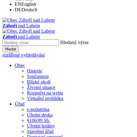
EN
English
DE
Deutsch
Záboří
nad Labem
Záboří
nad Labem
Hledaný výraz
Hledat
rozšířené vyhledávání
Obec
Historie
Současnost
Blízké okolí
Životní situace
Rozpočet na webu
Virtuální prohlídka
Úřad
e-podatelna
Úřední deska
§106⁄99 Sb.
Úřední hodiny
Stavební úřad
Dopravní omezení