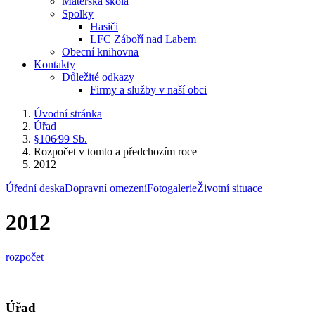
Mateřská škola
Spolky
Hasiči
LFC Záboří nad Labem
Obecní knihovna
Kontakty
Důležité odkazy
Firmy a služby v naší obci
Úvodní stránka
Úřad
§106⁄99 Sb.
Rozpočet v tomto a předchozím roce
2012
Úřední deska
Dopravní omezení
Fotogalerie
Životní situace
2012
rozpočet
Úřad