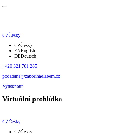
CZ
Česky
CZ
Česky
EN
English
DE
Deutsch
+420 321 781 285
podatelna@zaborinadlabem.cz
Vytisknout
Virtuální prohlídka
CZ
Česky
CZ
Česky