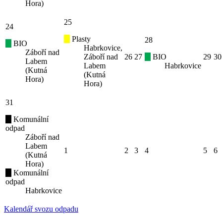
Hora)
25
24
Plasty
28
BIO
Habrkovice,
Záboří nad
Záboří nad
26
27
BIO
29
30
Labem
Labem
Habrkovice
(Kutná
(Kutná
Hora)
Hora)
31
Komunální
odpad
Záboří nad
Labem
1
2
3
4
5
6
(Kutná
Hora)
Komunální
odpad
Habrkovice
Kalendář svozu odpadu