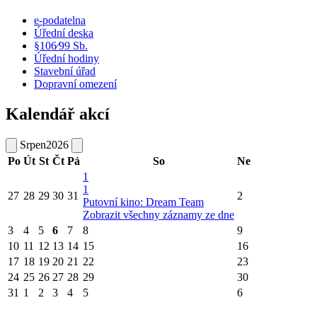
e-podatelna
Úřední deska
§106⁄99 Sb.
Úřední hodiny
Stavební úřad
Dopravní omezení
Kalendář akcí
Srpen
2026
Po
Út
St
Čt
Pá
So
Ne
1
1
27
28
29
30
31
2
Putovní kino: Dream Team
Zobrazit všechny záznamy ze dne
3
4
5
6
7
8
9
10
11
12
13
14
15
16
17
18
19
20
21
22
23
24
25
26
27
28
29
30
31
1
2
3
4
5
6