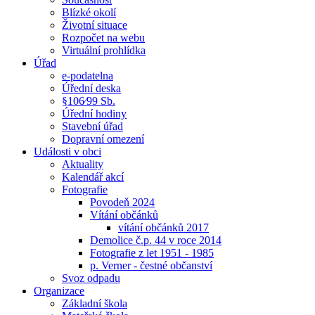
Blízké okolí
Životní situace
Rozpočet na webu
Virtuální prohlídka
Úřad
e-podatelna
Úřední deska
§106⁄99 Sb.
Úřední hodiny
Stavební úřad
Dopravní omezení
Události v obci
Aktuality
Kalendář akcí
Fotografie
Povodeň 2024
Vítání občánků
vítání občánků 2017
Demolice č.p. 44 v roce 2014
Fotografie z let 1951 - 1985
p. Verner - čestné občanství
Svoz odpadu
Organizace
Základní škola