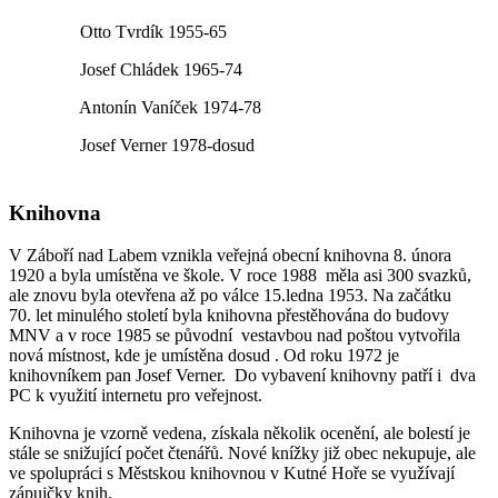
Otto Tvrdík 1955-65
Josef Chládek 1965-74
Antonín Vaníček 1974-78
Josef Verner 1978-dosud
Knihovna
V Záboří nad Labem vznikla veřejná obecní knihovna 8. února
1920 a byla umístěna ve škole. V roce 1988 měla asi 300 svazků,
ale znovu byla otevřena až po válce 15.ledna 1953. Na začátku
70. let minulého století byla knihovna přestěhována do budovy
MNV a v roce 1985 se původní vestavbou nad poštou vytvořila
nová místnost, kde je umístěna dosud . Od roku 1972 je
knihovníkem pan Josef Verner. Do vybavení knihovny patří i dva
PC k využití internetu pro veřejnost.
Knihovna je vzorně vedena, získala několik ocenění, ale bolestí je
stále se snižující počet čtenářů. Nové knížky již obec nekupuje, ale
ve spolupráci s Městskou knihovnou v Kutné Hoře se využívají
zápujčky knih.