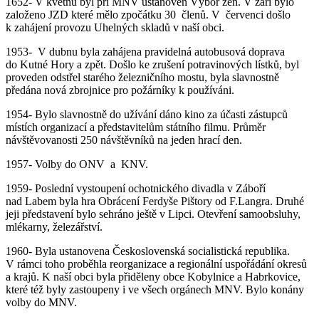
1652- V květnu byl při MNV ustanoven Výbor žen. V zaří bylo
založeno JZD které mělo zpočátku 30 členů. V červenci došlo
k zahájení provozu Uhelných skladů v naší obci.
1953- V dubnu byla zahájena pravidelná autobusová doprava
do Kutné Hory a zpět. Došlo ke zrušení potravinových lístků, byl
proveden odstřel starého železničního mostu, byla slavnostně
předána nová zbrojnice pro požárníky k používáni.
1954- Bylo slavnostně do užívání dáno kino za účasti zástupců
místích organizací a představitelům státního filmu. Průměr
návštěvovanosti 250 návštěvníků na jeden hrací den.
1957- Volby do ONV a KNV.
1959- Poslední vystoupení ochotnického divadla v Záboří
nad Labem byla hra Obrácení Ferdyše Pištory od F.Langra. Druhé
jeji představení bylo sehráno ještě v Lipci. Otevření samoobsluhy,
mlékarny, železářství.
1960- Byla ustanovena Československá socialistická republika.
V rámci toho proběhla reorganizace a regionální uspořádání okresů
a krajů. K naší obci byla přiděleny obce Kobylnice a Habrkovice,
které též byly zastoupeny i ve všech orgánech MNV. Bylo konány
volby do MNV.