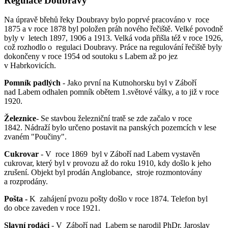
Regulace Doubravy
Na úpravě břehů řeky Doubravy bylo poprvé pracováno v roce
1875 a v roce 1878 byl položen práh nového řečiště. Velké povodně
byly v letech 1897, 1906 a 1913. Velká voda přišla též v roce 1926,
což rozhodlo o regulaci Doubravy. Práce na regulování řečiště byly
dokončeny v roce 1954 od soutoku s Labem až po jez
v Habrkovicích.
Pomník padlých
- Jako první na Kutnohorsku byl v Záboří
nad Labem odhalen pomník obětem 1.světové války, a to již v roce
1920.
Železnice
- Se stavbou železniční tratě se zde začalo v roce
1842. Nádraží bylo určeno postavit na panských pozemcích v lese
zvaném "Poučiny".
Cukrovar
- V roce 1869 byl v Záboří nad Labem vystavěn
cukrovar, který byl v provozu až do roku 1910, kdy došlo k jeho
zrušení. Objekt byl prodán Anglobance, stroje rozmontovány
a rozprodány.
Pošta -
K zahájení pvozu pošty došlo v roce 1874. Telefon byl
do obce zaveden v roce 1921.
Slavní rodáci
- V Záboří nad Labem se narodil PhDr. Jaroslav