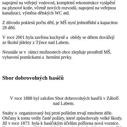
napojení na veřejný vodovod, kompletní rekonstrukce vytápění
na plynové kotle, včetně nových rozvodů, napojení na veřejnou
kanalizaci, výměna dětských WC atd.
Z důvodu poklesů počtu dětí, je MŠ nyní jednotřídní a kapacitou
28 dětí.
V roce 2001 byla zavřena kuchyně a obědy se dětem dovážejí
ze školní jídelny z Týnce nad Labem.
Neustále se v rámci možnostech obce zlepšuje prostředí MŠ,
vybavení pomůckami a herními prvky.
Sbor dobrovolných hasičů
V roce 1888 byl založen Sbor dobrovolných hasičů v Záboří
nad Labem.
Snahy o organizovaný boj proti pořárům trvají mnohem déle.
Občany k tomu vedly časté požáry, které způsobovaly velké škody.
Již v roce 1873 byla k hasičským účelům pořízena nová voznice.