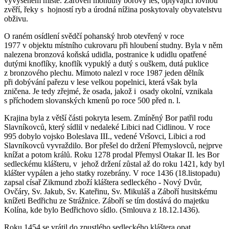
vyvýšeném místě. Zároveň mohutný borový les, oplývající lovnou
zvěří, řeky s hojností ryb a úrodná nížina poskytovaly obyvatelstvu
obživu.
O raném osídlení svědčí pohanský hrob otevřený v roce
1977 v objektu místního cukrovaru při hloubení studny. Byla v něm
nalezena bronzová koňská udidla, postranice k udidlu opatřené
dutými knoflíky, knoflík vypuklý a dutý s ouškem, dutá puklice
z bronzového plechu. Mimoto nalezl v roce 1987 jeden dělník
při dobývání pařezu v lese velkou popelnici, která však byla
zničena. Je tedy zřejmé, že osada, jakož i osady okolní, vznikala
s příchodem slovanských kmenů po roce 500 před n. l.
Krajina byla z větší části pokryta lesem. Zmíněný Bor patřil rodu
Slavníkovců, který sídlil v nedaleké Libici nad Cidlinou. V roce
995 dobylo vojsko Boleslava III., vedené Vršovci, Libici a rod
Slavníkovců vyvraždilo. Bor přešel do držení Přemyslovců, nejprve
knížat a potom králů. Roku 1278 prodal Přemysl Otakar II. les Bor
sedleckému klášteru, v jehož držení zůstal až do roku 1421, kdy byl
klášter vypálen a jeho statky rozebrány. V roce 1436 (18.listopadu)
zapsal císař Zikmund zboží kláštera sedleckého - Nový Dvůr,
Ovčáry, Sv. Jakub, Sv. Kateřinu, Sv. Mikuláš a Záboří husitskému
knížeti Bedřichu ze Strážnice. Záboří se tím dostává do majetku
Kolína, kde bylo Bedřichovo sídlo. (Smlouva z 18.12.1436).
Roku 1454 se vrátil do zpustlého sedleckého kláštera opat