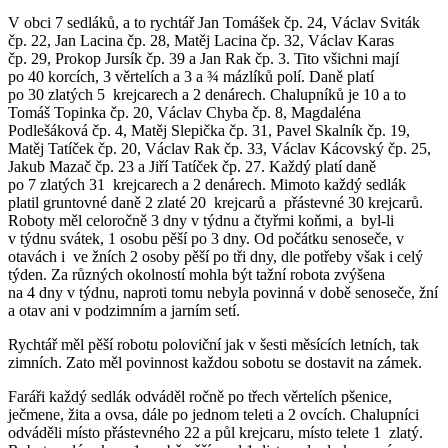
V obci 7 sedláků, a to rychtář Jan Tomášek čp. 24, Václav Sviták
čp. 22, Jan Lacina čp. 28, Matěj Lacina čp. 32, Václav Karas
čp. 29, Prokop Jursík čp. 39 a Jan Rak čp. 3. Tito všichni mají
po 40 korcích, 3 věrtelích a 3 a ¾ mázlíků polí. Daně platí
po 30 zlatých 5 krejcarech a 2 denárech. Chalupníků je 10 a to
Tomáš Topinka čp. 20, Václav Chyba čp. 8, Magdaléna
Podlešáková čp. 4, Matěj Slepička čp. 31, Pavel Skalník čp. 19,
Matěj Tatíček čp. 20, Václav Rak čp. 33, Václav Kácovský čp. 25,
Jakub Mazač čp. 23 a Jiří Tatíček čp. 27. Každý platí daně
po 7 zlatých 31 krejcarech a 2 denárech. Mimoto každý sedlák
platil gruntovné daně 2 zlaté 20 krejcarů a přástevné 30 krejcarů.
Roboty měl celoročně 3 dny v týdnu a čtyřmi koňmi, a byl-li
v týdnu svátek, 1 osobu pěší po 3 dny. Od počátku senoseče, v
otavách i ve žních 2 osoby pěší po tři dny, dle potřeby však i celý
týden. Za různých okolností mohla být tažní robota zvýšena
na 4 dny v týdnu, naproti tomu nebyla povinná v době senoseče, žní
a otav ani v podzimním a jarním setí.
Rychtář měl pěší robotu poloviční jak v šesti měsících letních, tak
zimních. Zato měl povinnost každou sobotu se dostavit na zámek.
Faráři každý sedlák odváděl ročně po třech věrtelích pšenice,
ječmene, žita a ovsa, dále po jednom teleti a 2 ovcích. Chalupníci
odváděli místo přástevného 22 a půl krejcaru, místo telete 1 zlatý.