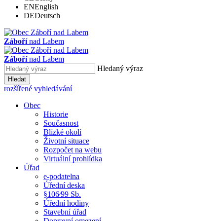
EN
English
DE
Deutsch
Záboří
nad Labem
Záboří
nad Labem
Hledaný výraz
Hledat
rozšířené vyhledávání
Obec
Historie
Současnost
Blízké okolí
Životní situace
Rozpočet na webu
Virtuální prohlídka
Úřad
e-podatelna
Úřední deska
§106⁄99 Sb.
Úřední hodiny
Stavební úřad
Dopravní omezení