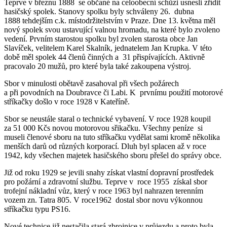
Teprve v březnu 1888 se občané na celoobecní schůzi usnesli zřídit
hasičský spolek. Stanovy spolku byly schváleny 26. dubna
1888 tehdejším c.k. místodržitelstvím v Praze. Dne 13. května měl
nový spolek svou ustavující valnou hromadu, na které bylo zvoleno
vedení. Prvním starostou spolku byl zvolen starosta obce Jan
Slavíček, velitelem Karel Skalník, jednatelem Jan Krupka. V této
době měl spolek 44 členů činných a 31 přispívajících. Aktivně
pracovalo 20 mužů, pro které byla také zakoupena výstroj.
Sbor v minulosti obětavě zasahoval při všech požárech
a při povodních na Doubravce či Labi. K prvnímu použití motorové
stříkačky došlo v roce 1928 v Kateříně.
Sbor se neustále staral o technické vybavení. V roce 1928 koupil
za 51 000 Kčs novou motorovou sřikačku. Všechny peníze si
museli členové sboru na tuto stříkačku vydělat sami kromě několika
menších darů od různých korporací. Dluh byl splacen až v roce
1942, kdy všechen majetek hasičského sboru přešel do správy obce.
Již od roku 1929 se jevili snahy získat vlastní dopravní prostředek
pro požární a zdravotní službu. Teprve v roce 1955 získal sbor
trofejní nákladní vůz, který v roce 1963 byl nahrazen terenním
vozem zn. Tatra 805. V roce1962 dostal sbor novu výkonnou
stříkačku typu PS16.
Nové technice již nestačila stará zbrojnice v průjezdu a proto byla