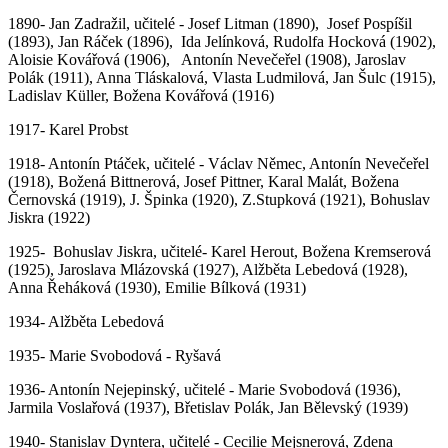
1890- Jan Zadražil, učitelé - Josef Litman (1890), Josef Pospíšil
(1893), Jan Ráček (1896), Ida Jelínková, Rudolfa Hocková (1902),
Aloisie Kovářová (1906), Antonín Nevečeřel (1908), Jaroslav
Polák (1911), Anna Tláskalová, Vlasta Ludmilová, Jan Šulc (1915),
Ladislav Küller, Božena Kovářová (1916)
1917- Karel Probst
1918- Antonín Ptáček, učitelé - Václav Němec, Antonín Nevečeřel
(1918), Božená Bittnerová, Josef Pittner, Karal Malát, Božena
Černovská (1919), J. Špinka (1920), Z.Stupková (1921), Bohuslav
Jiskra (1922)
1925- Bohuslav Jiskra, učitelé- Karel Herout, Božena Kremserová
(1925), Jaroslava Mlázovská (1927), Alžběta Lebedová (1928),
Anna Řeháková (1930), Emilie Bílková (1931)
1934- Alžběta Lebedová
1935- Marie Svobodová - Ryšavá
1936- Antonín Nejepinský, učitelé - Marie Svobodová (1936),
Jarmila Voslařová (1937), Břetislav Polák, Jan Bělevský (1939)
1940- Stanislav Dyntera, učitelé - Cecilie Mejsnerová, Zdena