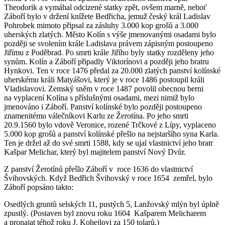
Theodorik a vymáhal odcizené statky zpět, ovšem marně, neboť
Záboří bylo v držení knížete Bedřicha, jemuž český král Ladislav
Pohrobek mimoto připsal za zásluhy 3.000 kop grošů a 3.000
uherských zlatých. Město Kolín s výše jmenovanými osadami bylo
později se svolením krále Ladislava právem zápisným postoupeno
Jiřímu z Poděbrad. Po smrti krále Jiřího byly statky rozděleny jeho
synům. Kolín a Záboří připadly Viktorínovi a později jeho bratru
Hynkovi. Ten v roce 1476 předal za 20.000 zlatých panství kolínské
uherskému králi Matyášovi, který je v roce 1486 postoupil králi
Vladislavovi. Zemský sněm v roce 1487 povolil obecnou berni
na vyplacení Kolína s příslušnými osadami, mezi nimiž bylo
jmenováno i Záboří. Panství kolínské bylo později postoupeno
znamenitému válečníkovi Karlu ze Žerotína. Po jeho smrti
20.9.1560 bylo vdově Veronice, rozené Trčkové z Lípy, vyplaceno
5.000 kop grošů a panství kolínské přešlo na nejstaršího syna Karla.
Ten je držel až do své smrti 1588, kdy se ujal vlastnictví jeho bratr
Kašpar Melichar, který byl majitelem panství Nový Dvůr.
Z panství Žerotínů přešlo Záboří v roce 1636 do vlastnictví
Švihovských. Když Bedřich Švihovský v roce 1654 zemřel, bylo
Záboří popsáno takto:
Osedlých gruntů selských 11, pustých 5, Lanžovský mlýn byl úplně
zpustlý. (Postaven byl znovu roku 1604 Kašparem Melicharem
a pronajat téhož roku J. Kohejlovi za 150 tolarů.)