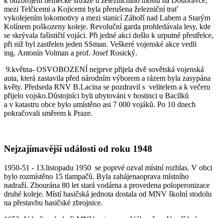
k odzbrojení německé srtráže u železničního mostu na Doubravce,
mezi Telčicemi a Kojicemi byla přerušena železniční trať
vykolejením lokomotivy a mezi stanicí Záboří nad Labem a Starým
Kolínem poškozeny koleje. Revoluční garda prohledávala lesy, kde
se skrývala fašističtí vojáci. Při jedné akci došlo k urputné přestřelce,
při niž byl zastřelen jeden SSman. Veškeré vojenské akce vedli
ing. Antonín Volman a prof. Josef Rosický.
9.května- OSVOBOZENÍ nejprve přijela dvě sovětská vojenská
auta, která zastavila před národním výborem a rázem byla zasypána
květy. Předseda RNV B.Lacina se pozdravil s velitelem a k večeru
přijelo vojsko.Důstojníci byli ubytováni v hostinci u Bacílků
a v katastru obce bylo umístěno asi 7 000 vojáků. Po 10 dnech
pokračovali směrem k Praze.
Nejzajímavější události od roku 1948
1950-51 - 13.listopadu 1950 se poprvé ozval místní rozhlas. V obci
bylo rozmístěno 15 tlampačů. Byla zahájenaoprava místního
nadraží. Zbourána 80 let stará vodárna a provedena poloperonizace
druhé koleje. Místí hasičská jednota dostala od MNV školní stodolu
na přestavbu hasičské zbrojnice.