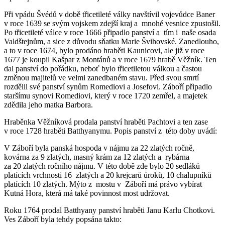
Při vpádu Švédů v době třicetileté války navštívil vojevůdce Baner
v roce 1639 se svým vojskem zdejší kraj a mnohé vesnice zpustošil.
Po třicetileté válce v roce 1666 připadlo panství a tím i naše osada
Valdštejnům, a sice z důvodu sňatku Marie Švihovské. Zanedlouho,
a to v roce 1674, bylo prodáno hraběti Kaunicovi, ale již v roce
1677 je koupil Kašpar z Montánů a v roce 1679 hrabě Věžník. Ten
dal panství do pořádku, neboť bylo třicetiletou válkou a častou
změnou majitelů ve velmi zanedbaném stavu. Před svou smrtí
rozdělil své panství synům Romediovi a Josefovi. Záboří připadlo
staršímu synovi Romediovi, který v roce 1720 zemřel, a majetek
zdědila jeho matka Barbora.
Hraběnka Věžníková prodala panství hraběti Pachtovi a ten zase
v roce 1728 hraběti Batthyanymu. Popis panství z této doby uvádí:
V Záboří byla panská hospoda v nájmu za 22 zlatých ročně,
kovárna za 9 zlatých, masný krám za 12 zlatých a rybárna
za 20 zlatých ročního nájmu. V této době zde bylo 20 sedláků
platících vrchnosti 16 zlatých a 20 krejcarů úroků, 10 chalupníků
platících 10 zlatých. Mýto z mostu v Záboří má právo vybírat
Kutná Hora, která má také povinnost most udržovat.
Roku 1764 prodal Batthyany panství hraběti Janu Karlu Chotkovi.
Ves Záboří byla tehdy popsána takto: