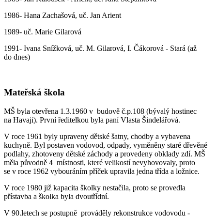
1986- Hana Zachašová, uč. Jan Arient
1989- uč. Marie Gilarová
1991- Ivana Snížková, uč. M. Gilarová, I. Čákorová - Stará (až
do dnes)
Mateřská škola
MŠ byla otevřena 1.3.1960 v budově č.p.108 (bývalý hostinec
na Havaji). První ředitelkou byla paní Vlasta Šindelářová.
V roce 1961 byly upraveny dětské šatny, chodby a vybavena
kuchyně. Byl postaven vodovod, odpady, vyměněny staré dřevěné
podlahy, zhotoveny dětské záchody a provedeny obklady zdí. MŠ
měla původně 4 místnosti, které velikostí nevyhovovaly, proto
se v roce 1962 vybouráním příček upravila jedna třída a ložnice.
V roce 1980 již kapacita školky nestačila, proto se provedla
přístavba a školka byla dvoutřídní.
V 90.letech se postupně prováděly rekonstrukce vodovodu -