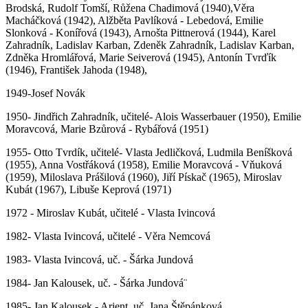
Brodská, Rudolf Tomší, Růžena Chadimová (1940),Věra
Macháčková (1942), Alžběta Pavlíková - Lebedová, Emilie
Slonková - Konířová (1943), Arnošta Pittnerová (1944), Karel
Zahradník, Ladislav Karban, Zdeněk Zahradník, Ladislav Karban,
Zdněka Hromlářová, Marie Seiverová (1945), Antonín Tvrďík
(1946), František Jahoda (1948),
1949-Josef Novák
1950- Jindřich Zahradník, učitelé- Alois Wasserbauer (1950), Emilie
Moravcová, Marie Bzůrová - Rybářová (1951)
1955- Otto Tvrdík, učitelé- Vlasta Jedličková, Ludmila Beníšková
(1955), Anna Vostřáková (1958), Emilie Moravcová - Vňuková
(1959), Miloslava Prášilová (1960), Jiří Pískač (1965), Miroslav
Kubát (1967), Libuše Keprová (1971)
1972 - Miroslav Kubát, učitelé - Vlasta Ivincová
1982- Vlasta Ivincová, učitelé - Věra Nemcová
1983- Vlasta Ivincová, uč. - Šárka Jundová
1984- Jan Kalousek, uč. - Šárka Jundová¨
1985- Jan Kalousek - Arient, uč. Jana Štěpánková