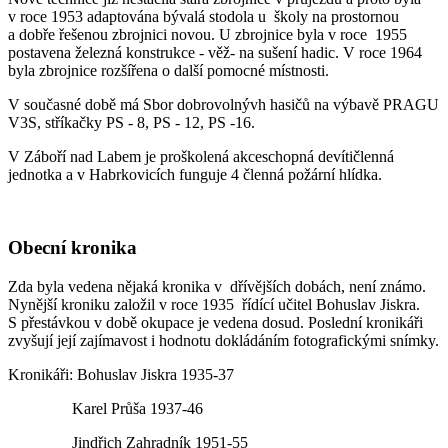
v roce 1953 adaptována bývalá stodola u školy na prostornou
a dobře řešenou zbrojnici novou. U zbrojnice byla v roce 1955
postavena železná konstrukce - věž- na sušení hadic. V roce 1964
byla zbrojnice rozšířena o další pomocné místnosti.
V současné době má Sbor dobrovolnývh hasičů na výbavě PRAGU
V3S, stříkačky PS - 8, PS - 12, PS -16.
V Záboří nad Labem je proškolená akceschopná devítičlenná
jednotka a v Habrkovicích funguje 4 členná požární hlídka.
Obecní kronika
Zda byla vedena nějaká kronika v dřívějších dobách, není známo.
Nynější kroniku založil v roce 1935 řídící učitel Bohuslav Jiskra.
S přestávkou v době okupace je vedena dosud. Poslední kronikáři
zvyšují její zajímavost i hodnotu dokládáním fotografickými snímky.
Kronikáři: Bohuslav Jiskra 1935-37
Karel Průša 1937-46
Jindřich Zahradník 1951-55