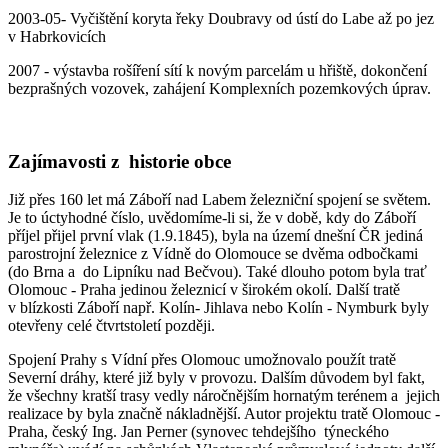
2003-05- Vyčištění koryta řeky Doubravy od ústí do Labe až po jez
v Habrkovicích
2007 - výstavba rošíření sítí k novým parcelám u hřiště, dokončení
bezprašných vozovek, zahájení Komplexních pozemkových úprav.
Zajímavosti z historie obce
Již přes 160 let má Záboří nad Labem železniční spojení se světem.
Je to úctyhodné číslo, uvědomíme-li si, že v době, kdy do Záboří
příjel přijel první vlak (1.9.1845), byla na území dnešní ČR jediná
parostrojní železnice z Vídně do Olomouce se dvěma odbočkami
(do Brna a do Lipníku nad Bečvou). Také dlouho potom byla trať
Olomouc - Praha jedinou železnicí v širokém okolí. Další tratě
v blízkosti Záboří např. Kolín- Jihlava nebo Kolín - Nymburk byly
otevřeny celé čtvrtstoletí později.
Spojení Prahy s Vídní přes Olomouc umožnovalo použít tratě
Severní dráhy, které již byly v provozu. Dalším důvodem byl fakt,
že všechny kratší trasy vedly náročnějším hornatým terénem a jejich
realizace by byla značně nákladnější. Autor projektu tratě Olomouc -
Praha, český Ing. Jan Perner (synovec tehdejšího týneckého