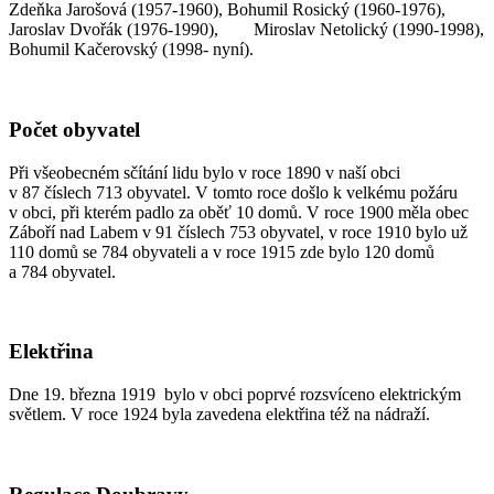
Zdeňka Jarošová (1957-1960), Bohumil Rosický (1960-1976),
Jaroslav Dvořák (1976-1990), Miroslav Netolický (1990-1998),
Bohumil Kačerovský (1998- nyní).
Počet obyvatel
Při všeobecném sčítání lidu bylo v roce 1890 v naší obci
v 87 číslech 713 obyvatel. V tomto roce došlo k velkému požáru
v obci, při kterém padlo za oběť 10 domů. V roce 1900 měla obec
Záboří nad Labem v 91 číslech 753 obyvatel, v roce 1910 bylo už
110 domů se 784 obyvateli a v roce 1915 zde bylo 120 domů
a 784 obyvatel.
Elektřina
Dne 19. března 1919 bylo v obci poprvé rozsvíceno elektrickým
světlem. V roce 1924 byla zavedena elektřina též na nádraží.