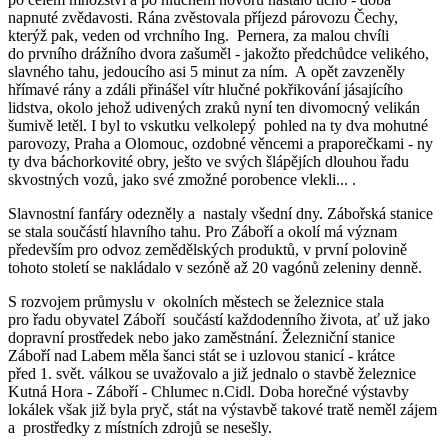
napnuté zvědavosti. Rána zvěstovala příjezd párovozu Čechy,
kterýž pak, veden od vrchního Ing. Pernera, za malou chvíli
do prvního drážního dvora zašuměl - jakožto předchůdce velikého,
slavného tahu, jedoucího asi 5 minut za ním. A opět zavzeněly
hřímavé rány a zdáli přinášel vítr hlučné pokřikování jásajícího
lidstva, okolo jehož udivených zraků nyní ten divomocný velikán
šumivě letěl. I byl to vskutku velkolepý pohled na ty dva mohutné
parovozy, Praha a Olomouc, ozdobné věncemi a praporečkami - ny
ty dva báchorkovité obry, ješto ve svých šlápějích dlouhou řadu
skvostných vozů, jako své zmožné porobence vlekli... .
Slavnostní fanfáry odezněly a nastaly všední dny. Zábořská stanice
se stala součástí hlavního tahu. Pro Záboří a okolí má význam
především pro odvoz zemědělských produktů, v první polovině
tohoto století se nakládalo v sezóně až 20 vagónů zeleniny denně.
S rozvojem průmyslu v okolních městech se železnice stala
pro řadu obyvatel Záboří součástí každodenního života, ať už jako
dopravní prostředek nebo jako zaměstnání. Železniční stanice
Záboří nad Labem měla šanci stát se i uzlovou stanicí - krátce
před 1. svět. válkou se uvažovalo a již jednalo o stavbě železnice
Kutná Hora - Záboří - Chlumec n.Cidl. Doba horečné výstavby
lokálek však již byla pryč, stát na výstavbě takové tratě neměl zájem
a prostředky z místních zdrojů se nesešly.