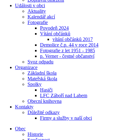
Události v obci
Aktuality
Kalendář akcí
Fotografie
Povodeň 2024
Vítání občánků
vítání občánků 2017
Demolice č.p. 44 v roce 2014
Fotografie z let 1951 - 1985
p. Verner - čestné občanství
Svoz odpadu
Organizace
Základní škola
Mateřská škola
Spolky
Hasiči
LFC Záboří nad Labem
Obecní knihovna
Kontakty
Důležité odkazy
Firmy a služby v naší obci
Obec
Historie
Současnost