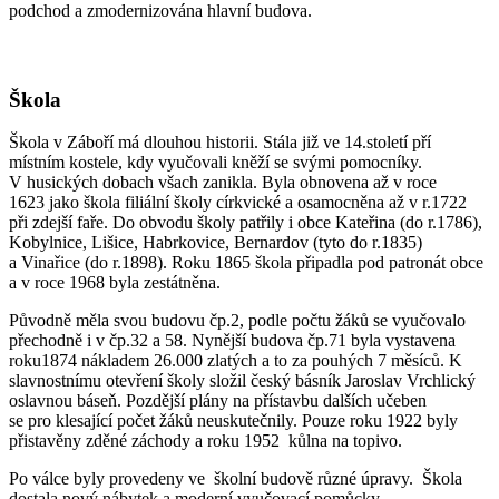
podchod a zmodernizována hlavní budova.
Škola
Škola v Záboří má dlouhou historii. Stála již ve 14.století pří
místním kostele, kdy vyučovali kněží se svými pomocníky.
V husických dobach všach zanikla. Byla obnovena až v roce
1623 jako škola filiální školy církvické a osamocněna až v r.1722
při zdejší faře. Do obvodu školy patřily i obce Kateřina (do r.1786),
Kobylnice, Lišice, Habrkovice, Bernardov (tyto do r.1835)
a Vinařice (do r.1898). Roku 1865 škola připadla pod patronát obce
a v roce 1968 byla zestátněna.
Původně měla svou budovu čp.2, podle počtu žáků se vyučovalo
přechodně i v čp.32 a 58. Nynější budova čp.71 byla vystavena
roku1874 nákladem 26.000 zlatých a to za pouhých 7 měsíců. K
slavnostnímu otevření školy složil český básník Jaroslav Vrchlický
oslavnou báseň. Pozdější plány na přístavbu dalších učeben
se pro klesající počet žáků neuskutečnily. Pouze roku 1922 byly
přistavěny zděné záchody a roku 1952 kůlna na topivo.
Po válce byly provedeny ve školní budově různé úpravy. Škola
dostala nový nábytek a moderní vyučovací pomůcky.