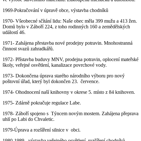
1969-Pokračování v úpravě obce, výstavba chodníků
1970- Všeobecné sčítání lidu: Naše obec měla 399 mužu a 413 žen.
Domů bylo v Záboří 224, z toho rodinných 160 a zemědělských
událostí 46.
1971- Zahájena přestavba nové prodejny potravin. Mnohostranná
činnost svazů zahradkářů.
1972- Přístavba buduvy MNV, prodejna potravin, oplocení mateřské
školy, veřejné osvětlení, kanalizace povrchové vody.
1973- Dokončena úprava starého národního výboru pro nový
poštovní úřad, který byl dokončen 23. července.
1974- Ohodnocení naší knihovny v okrese 5. místo z 84 knihoven.
1975- Zdárně pokračuje regulace Labe.
1978- Záboří spojeno s Týncem novým mostem. Zahájena přeprava
uhlí po Labi do Chvaletic.
1979-Úprava a rozšíření silnice v obci.
1980-1989 - výstavba veřejného osvětlení, rozšíření chodníků