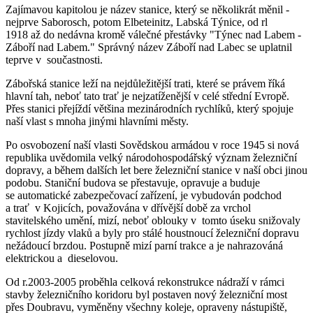
Zajímavou kapitolou je název stanice, který se několikrát měnil -
nejprve Saborosch, potom Elbeteinitz, Labská Týnice, od rl
1918 až do nedávna kromě válečné přestávky "Týnec nad Labem -
Záboří nad Labem." Správný název Záboří nad Labec se uplatnil
teprve v součastnosti.
Zábořská stanice leží na nejdůležitější trati, které se právem říká
hlavní tah, neboť tato trať je nejzatíženější v celé střední Evropě.
Přes stanici přejíždí většina mezinárodních rychlíků, který spojuje
naší vlast s mnoha jinými hlavními městy.
Po osvobození naší vlasti Sovědskou armádou v roce 1945 si nová
republika uvědomila velký národohospodářský význam železniční
dopravy, a během dalších let bere železniční stanice v naší obci jinou
podobu. Staniční budova se přestavuje, opravuje a buduje
se automatické zabezpečovací zařízení, je vybudován podchod
a trať v Kojicích, považována v dřívější době za vrchol
stavitelského umění, mizí, neboť oblouky v tomto úseku snižovaly
rychlost jízdy vlaků a byly pro stálé houstnoucí železniční dopravu
nežádoucí brzdou. Postupně mizí parní trakce a je nahrazováná
elektrickou a dieselovou.
Od r.2003-2005 proběhla celková rekonstrukce nádraží v rámci
stavby železničního koridoru byl postaven nový železniční most
přes Doubravu, vyměněny všechny koleje, opraveny nástupiště,