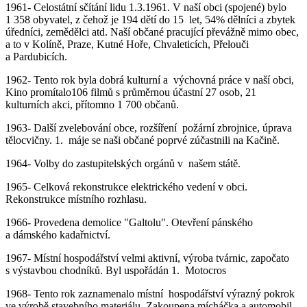
1961- Celostátní sčítání lidu 1.3.1961. V naší obci (spojené) bylo
1 358 obyvatel, z čehož je 194 dětí do 15 let, 54% dělníci a zbytek
úředníci, zemědělci atd. Naší občané pracující převážně mimo obec,
a to v Kolíně, Praze, Kutné Hoře, Chvaleticích, Přelouči
a Pardubicích.
1962- Tento rok byla dobrá kulturní a výchovná práce v naší obci,
Kino promítalo106 filmů s průměrnou účastní 27 osob, 21
kulturních akci, přítomno 1 700 občanů.
1963- Další zvelebování obce, rozšíření požární zbrojnice, úprava
tělocvičny. 1. máje se naši občané poprvé zúčastnili na Kačině.
1964- Volby do zastupitelských orgánů v našem státě.
1965- Celková rekonstrukce elektrického vedení v obci.
Rekonstrukce místního rozhlasu.
1966- Provedena demolice "Galtolu". Otevření pánského
a dámského kadařnictví.
1967- Místní hospodářství velmi aktivní, výroba tvárnic, započato
s výstavbou chodníků. Byl uspořádán 1. Motocros
1968- Tento rok zaznamenalo místní hospodářství výrazný pokrok
ve výrobě stavebního materiálu. Zakoupena mícháčka a automobil.