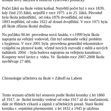
Počet žáků na škole velmi kolísal. Největší počet byl v roce 1839,
kdy činil 235 žáků, nejnižší v roce 1975 a to 25 žáků. Původně
byla škola jednotřídní, od roku 1876 dvoutřídní, od roku
1893 trojtřídní, od roku 1922 až dosud dvojtřídní. V roce 1971 byla
při škole zřízena školní družina.
Na počátku 90.let provedena nová fasáda, v r.1999 byla škola
napojena na veřejný vodovod, čím byl odstraněn velký problém
s hygienou. V roce 2001 byla provedena generální rekonstrukce
vytápění na plynové kotle, včetně nových rozvodů z mědi a nových
radiátorů. 2004 - byla budova napojena na veřejnou kanalizaci.
Koupeny nové lavice a videa. Ve školním roce 2007-2008 školu
navštěvuje 27 dětí.
Chronologie učitelstva na škole v Záboří na Labem
Tento seznam učitelů byl sestaven podle školní kroniky z let 1860
až 1917, ze školní kroniky vedené od roku 1917 až do součastnosti,
dále ze třídních výkazů a zápisů z učitelských porad. Stará školní
kronika s ostatními písemnostmi z let 1832 a 1945 je uložena