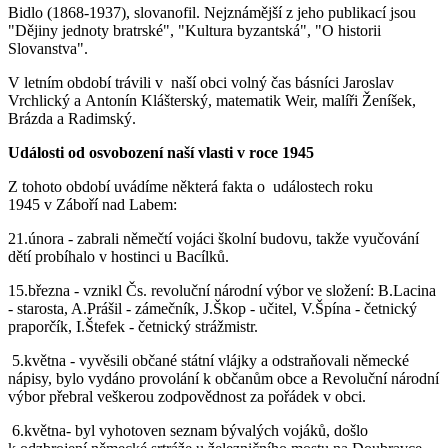
Bidlo (1868-1937), slovanofil. Nejznámější z jeho publikací jsou
"Dějiny jednoty bratrské", "Kultura byzantská", "O historii
Slovanstva".
V letním období trávili v naší obci volný čas básníci Jaroslav
Vrchlický a Antonín Klášterský, matematik Weir, malíři Ženíšek,
Brázda a Radimský.
Události od osvobození naší vlasti v roce 1945
Z tohoto období uvádíme některá fakta o událostech roku
1945 v Záboří nad Labem:
21.února - zabrali němečtí vojáci školní budovu, takže vyučování
dětí probíhalo v hostinci u Bacílků.
15.března - vznikl Čs. revoluční národní výbor ve složení: B.Lacina
- starosta, A.Prášil - zámečník, J.Škop - učitel, V.Špína - četnický
praporčík, I.Štefek - četnický strážmistr.
5.května - vyvěsili občané státní vlájky a odstraňovali německé
nápisy, bylo vydáno provolání k občanům obce a Revoluční národní
výbor přebral veškerou zodpovědnost za pořádek v obci.
6.května- byl vyhotoven seznam bývalých vojáků, došlo