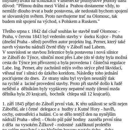
mlynáře) uvádí na schůzkách Vlastenecké průmyslové jednoty další
důvod: "Přímou dráhu mezi Vídní a Prahou dostaneme vždy, to
nemůže dlouho trvat a bude postavena, ale nedostali bychom spojení
se slovanským světem. Proto navrhujeme trať na Olomouc, tak
budem mít spojení na východ, s Polskem a Ruskem."
Třetího srpna r. 1842 dal císař souhlas ke stavbě tratě Olomouc -
Praha, v červnu 1843 byl vedením stavby v úseku Kojice - Praha
(dnešní Praha - střed) pověřen autor projektu Ing. Perner, který také
navrh výstavbu nádraží čtvrté třídy v Záboří nad Labem.
V souvislosti se stavbou železnice byla postavena i nová silnice
ze Záboří do Týnce, silniční most přes Labe (do té doby byla možná
cesta do Týnce jen přívozem) a byla provedena i částečná regulace
Labe. Ing. Perner, aby zachránil mlýn svého strýce před likvidací,
vtěsnal trať i silnici do úzkého koridoru. Následky toho jednání
pociťujeme do dnes. Ze strany státu byl vyvíjen neustálý tlak
na rychlé a laciné provedení stavby. Proto při stavbě došlo k řadě
neštěstí a dělníkům byly vypláceny nepatrné mzdy (denní mzda
dělníka byla 20 krajcarů, bochník chlepa stál 12 krajcarů).
1. září 1845 přijel do Záboří první vlak. K této události se sešli nejen
Zábořští, ale i četné delegace a hudby z Kutné Hory - havíři,
cechy, ostrostřelci a huláni. Co se dělo tentýž den na nynějším
nádraží Praha - střed: - Okolo půl páté hodiny zazněla první rána
z děla na vysokém Žižkově - rodostné zakřiknutí proletělo
po celém množství a po hlučném hovoru nastalo ticho - doba