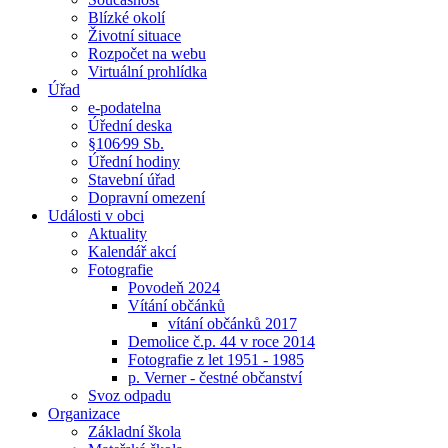
Blízké okolí
Životní situace
Rozpočet na webu
Virtuální prohlídka
Úřad
e-podatelna
Úřední deska
§106⁄99 Sb.
Úřední hodiny
Stavební úřad
Dopravní omezení
Události v obci
Aktuality
Kalendář akcí
Fotografie
Povodeň 2024
Vítání občánků
vítání občánků 2017
Demolice č.p. 44 v roce 2014
Fotografie z let 1951 - 1985
p. Verner - čestné občanství
Svoz odpadu
Organizace
Základní škola