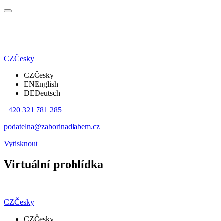
CZ
Česky
CZ
Česky
EN
English
DE
Deutsch
+420 321 781 285
podatelna@zaborinadlabem.cz
Vytisknout
Virtuální prohlídka
CZ
Česky
CZ
Česky