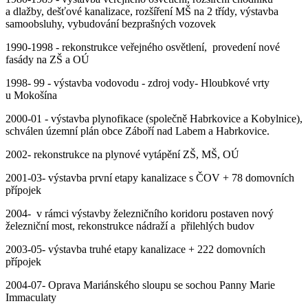
a dlažby, dešťové kanalizace, rozšíření MŠ na 2 třídy, výstavba
samoobsluhy, vybudování bezprašných vozovek
1990-1998 - rekonstrukce veřejného osvětlení, provedení nové
fasády na ZŠ a OÚ
1998- 99 - výstavba vodovodu - zdroj vody- Hloubkové vrty
u Mokošína
2000-01 - výstavba plynofikace (společně Habrkovice a Kobylnice),
schválen územní plán obce Záboří nad Labem a Habrkovice.
2002- rekonstrukce na plynové vytápění ZŠ, MŠ, OÚ
2001-03- výstavba první etapy kanalizace s ČOV + 78 domovních
přípojek
2004- v rámci výstavby železničního koridoru postaven nový
železniční most, rekonstrukce nádraží a přilehlých budov
2003-05- výstavba truhé etapy kanalizace + 222 domovních
přípojek
2004-07- Oprava Mariánského sloupu se sochou Panny Marie
Immaculaty