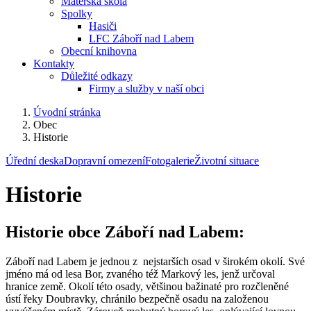
Mateřská škola
Spolky
Hasiči
LFC Záboří nad Labem
Obecní knihovna
Kontakty
Důležité odkazy
Firmy a služby v naší obci
Úvodní stránka
Obec
Historie
Úřední deska
Dopravní omezení
Fotogalerie
Životní situace
Historie
Historie obce Záboří nad Labem:
Záboří nad Labem je jednou z nejstarších osad v širokém okolí. Své
jméno má od lesa Bor, zvaného též Markový les, jenž určoval
hranice země. Okolí této osady, většinou bažinaté pro rozčleněné
ústí řeky Doubravky, chránilo bezpečně osadu na založenou