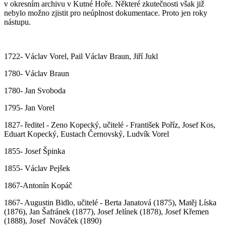
v okresním archivu v Kutné Hoře. Některé zkutečnosti však již
nebylo možno zjistit pro neúplnost dokumentace. Proto jen roky
nástupu.
1722- Václav Vorel, Pail Václav Braun, Jiří Jukl
1780- Václav Braun
1780- Jan Svoboda
1795- Jan Vorel
1827- ředitel - Zeno Kopecký, učitelé - František Poříz, Josef Kos,
Eduart Kopecký, Eustach Černovský, Ludvík Vorel
1855- Josef Špinka
1855- Václav Pejšek
1867-Antonín Kopáč
1867- Augustin Bidlo, učitelé - Berta Janatová (1875), Matěj Líska
(1876), Jan Šafránek (1877), Josef Jelínek (1878), Josef Křemen
(1888), Josef Nováček (1890)