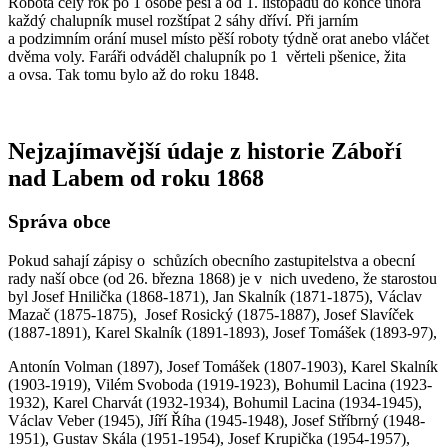
Robota celý rok po 1 osobě pěší a od 1. listopadu do konce února
každý chalupník musel rozštípat 2 sáhy dříví. Při jarním
a podzimním orání musel místo pěší roboty týdně orat anebo vláčet
dvěma voly. Faráři odváděl chalupník po 1 věrteli pšenice, žita
a ovsa. Tak tomu bylo až do roku 1848.
Nejzajímavější údaje z historie Záboří
nad Labem od roku 1868
Správa obce
Pokud sahají zápisy o schůzích obecního zastupitelstva a obecní
rady naší obce (od 26. března 1868) je v nich uvedeno, že starostou
byl Josef Hnilička (1868-1871), Jan Skalník (1871-1875), Václav
Mazač (1875-1875), Josef Rosický (1875-1887), Josef Slavíček
(1887-1891), Karel Skalník (1891-1893), Josef Tomášek (1893-97),
Antonín Volman (1897), Josef Tomášek (1807-1903), Karel Skalník
(1903-1919), Vilém Svoboda (1919-1923), Bohumil Lacina (1923-
1932), Karel Charvát (1932-1934), Bohumil Lacina (1934-1945),
Václav Veber (1945), Jíří Říha (1945-1948), Josef Stříbrný (1948-
1951), Gustav Skála (1951-1954), Josef Krupička (1954-1957),