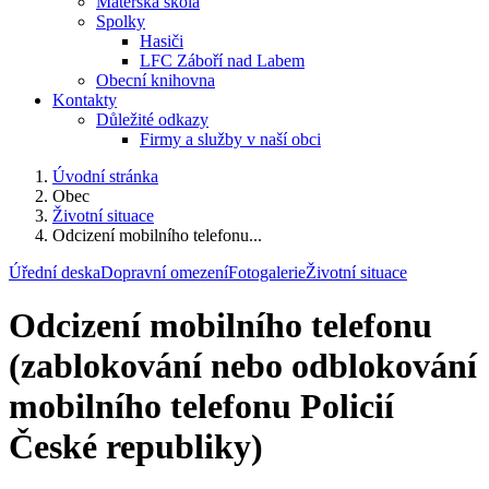
Mateřská škola
Spolky
Hasiči
LFC Záboří nad Labem
Obecní knihovna
Kontakty
Důležité odkazy
Firmy a služby v naší obci
Úvodní stránka
Obec
Životní situace
Odcizení mobilního telefonu...
Úřední deska
Dopravní omezení
Fotogalerie
Životní situace
Odcizení mobilního telefonu
(zablokování nebo odblokování
mobilního telefonu Policií
České republiky)