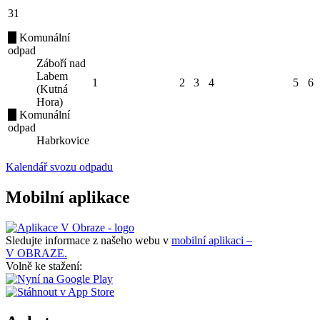
31
Komunální
odpad
Záboří nad
Labem
1
2
3
4
5
6
(Kutná
Hora)
Komunální
odpad
Habrkovice
Kalendář svozu odpadu
Mobilní aplikace
Sledujte informace z našeho webu v
mobilní aplikaci –
V OBRAZE.
Volně ke stažení: