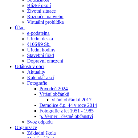
Blízké okolí
Životní situace
Rozpočet na webu
Virtuální prohlídka
Úřad
e-podatelna
Úřední deska
§106⁄99 Sb.
Úřední hodiny
Stavební úřad
Dopravní omezení
Události v obci
Aktuality
Kalendář akcí
Fotografie
Povodeň 2024
Vítání občánků
vítání občánků 2017
Demolice č.p. 44 v roce 2014
Fotografie z let 1951 - 1985
p. Verner - čestné občanství
Svoz odpadu
Organizace
Základní škola