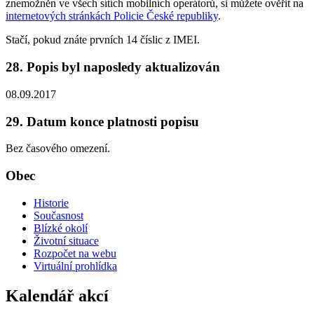
znemožněn ve všech sítích mobilních operátorů, si můžete ověřit na
internetových stránkách Policie České republiky
.
Stačí, pokud znáte prvních 14 číslic z IMEI.
28. Popis byl naposledy aktualizován
08.09.2017
29. Datum konce platnosti popisu
Bez časového omezení.
Obec
Historie
Současnost
Blízké okolí
Životní situace
Rozpočet na webu
Virtuální prohlídka
Kalendář akcí