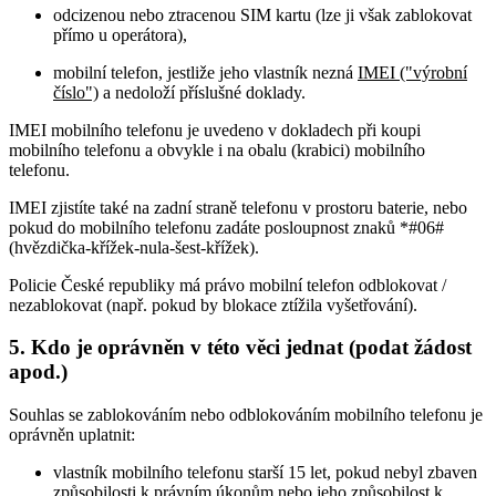
odcizenou nebo ztracenou SIM kartu (lze ji však zablokovat
přímo u operátora),
mobilní telefon, jestliže jeho vlastník nezná
IMEI ("výrobní
číslo")
a nedoloží příslušné doklady.
IMEI mobilního telefonu je uvedeno v dokladech při koupi
mobilního telefonu a obvykle i na obalu (krabici) mobilního
telefonu.
IMEI zjistíte také na zadní straně telefonu v prostoru baterie, nebo
pokud do mobilního telefonu zadáte posloupnost znaků *#06#
(hvězdička-křížek-nula-šest-křížek).
Policie České republiky má právo mobilní telefon odblokovat /
nezablokovat (např. pokud by blokace ztížila vyšetřování).
5. Kdo je oprávněn v této věci jednat (podat žádost
apod.)
Souhlas se zablokováním nebo odblokováním mobilního telefonu je
oprávněn uplatnit:
vlastník mobilního telefonu starší 15 let, pokud nebyl zbaven
způsobilosti k právním úkonům nebo jeho způsobilost k