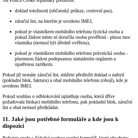
Na Policii České republiky předložte:
doklad totožnosti (občanský průkaz, cestovní pas),
záruční list, na kterém je uvedeno IMEI,
pokud je vlastníkem mobilního telefonu fyzická osoba a
pokud žádost místo ní doručila osoba pověřená - plnou moc
vlastníka (nemusí být úředně ověřena),
pokud je vlastníkem mobilního telefonu právnická osoba -
písemnou žádost podepsanou statutárním orgánem a
opatřenou razítkem.
Pokud již nemáte záruční list, můžete předložit doklad o nabytí
(pokladní blok, fakturu) a obal mobilního telefonu (obojí), kde je
uvedeno IMEI.
Pokud souhlas o odblokování uplatňuje osoba, která dříve
požadovala blokaci mobilního telefonu, pak pokladní blok, záruční
list a obal nemusí předkládat.
11. Jaké jsou potřebné formuláře a kde jsou k
dispozici
Policista spolu s žádající osobou vyplní formulář, který obsahuje: