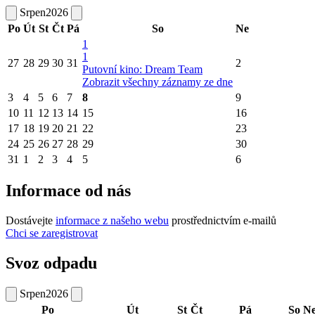
Srpen
2026
Po
Út
St
Čt
Pá
So
Ne
1
1
27
28
29
30
31
2
Putovní kino: Dream Team
Zobrazit všechny záznamy ze dne
3
4
5
6
7
8
9
10
11
12
13
14
15
16
17
18
19
20
21
22
23
24
25
26
27
28
29
30
31
1
2
3
4
5
6
Informace od nás
Dostávejte
informace z našeho webu
prostřednictvím e-mailů
Chci se zaregistrovat
Svoz odpadu
Srpen
2026
Po
Út
St
Čt
Pá
So
N