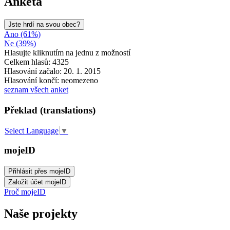
Anketa
Jste hrdí na svou obec?
Ano (61%)
Ne (39%)
Hlasujte kliknutím na jednu z možností
Celkem hlasů: 4325
Hlasování začalo: 20. 1. 2015
Hlasování končí: neomezeno
seznam všech anket
Překlad (translations)
Select Language
▼
mojeID
Proč mojeID
Naše projekty