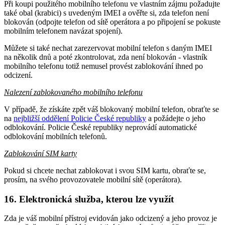
Při koupi použitého mobilního telefonu ve vlastním zájmu požadujte
také obal (krabici) s uvedeným IMEI a ověřte si, zda telefon není
blokován (odpojte telefon od sítě operátora a po připojení se pokuste
mobilním telefonem navázat spojení).
Můžete si také nechat zarezervovat mobilní telefon s daným IMEI
na několik dnů a poté zkontrolovat, zda není blokován - vlastník
mobilního telefonu totiž nemusel provést zablokování ihned po
odcizení.
Nalezení zablokovaného mobilního telefonu
V případě, že získáte zpět váš blokovaný mobilní telefon, obraťte se
na
nejbližší oddělení Policie České republiky
a požádejte o jeho
odblokování. Policie České republiky neprovádí automatické
odblokování mobilních telefonů.
Zablokování SIM karty
Pokud si chcete nechat zablokovat i svou SIM kartu, obraťte se,
prosím, na svého provozovatele mobilní sítě (operátora).
16. Elektronická služba, kterou lze využít
Zda je váš mobilní přístroj evidován jako odcizený a jeho provoz je