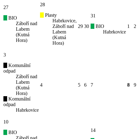
28
27
Plasty
31
BIO
Habrkovice,
Záboří nad
Záboří nad
29
30
BIO
1
2
Labem
Labem
Habrkovice
(Kutná
(Kutná
Hora)
Hora)
3
Komunální
odpad
Záboří nad
Labem
4
5
6
7
8
9
(Kutná
Hora)
Komunální
odpad
Habrkovice
10
14
BIO
Záboří nad