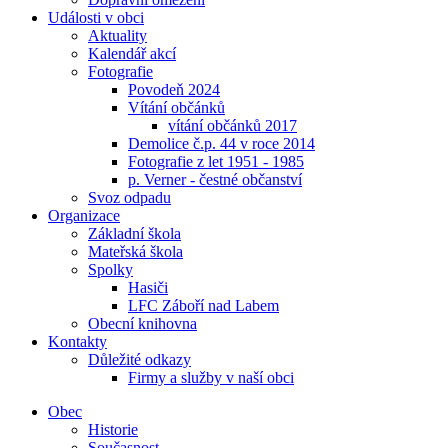
Události v obci
Aktuality
Kalendář akcí
Fotografie
Povodeň 2024
Vítání občánků
vítání občánků 2017
Demolice č.p. 44 v roce 2014
Fotografie z let 1951 - 1985
p. Verner - čestné občanství
Svoz odpadu
Organizace
Základní škola
Mateřská škola
Spolky
Hasiči
LFC Záboří nad Labem
Obecní knihovna
Kontakty
Důležité odkazy
Firmy a služby v naší obci
Obec
Historie
Současnost