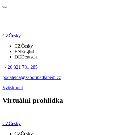
CZ
Česky
CZ
Česky
EN
English
DE
Deutsch
+420 321 781 285
podatelna@zaborinadlabem.cz
Vytisknout
Virtuální prohlídka
CZ
Česky
CZ
Česky