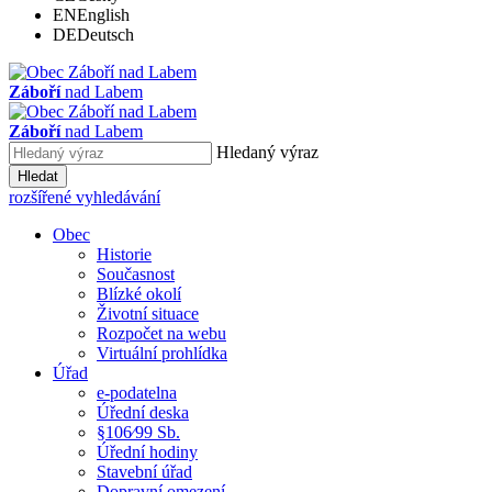
EN
English
DE
Deutsch
Záboří
nad Labem
Záboří
nad Labem
Hledaný výraz
Hledat
rozšířené vyhledávání
Obec
Historie
Současnost
Blízké okolí
Životní situace
Rozpočet na webu
Virtuální prohlídka
Úřad
e-podatelna
Úřední deska
§106⁄99 Sb.
Úřední hodiny
Stavební úřad
Dopravní omezení