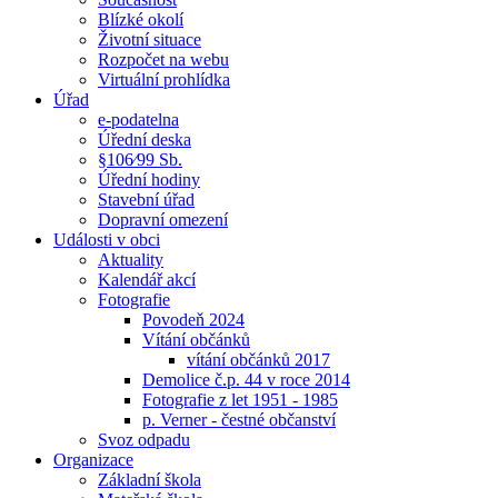
Blízké okolí
Životní situace
Rozpočet na webu
Virtuální prohlídka
Úřad
e-podatelna
Úřední deska
§106⁄99 Sb.
Úřední hodiny
Stavební úřad
Dopravní omezení
Události v obci
Aktuality
Kalendář akcí
Fotografie
Povodeň 2024
Vítání občánků
vítání občánků 2017
Demolice č.p. 44 v roce 2014
Fotografie z let 1951 - 1985
p. Verner - čestné občanství
Svoz odpadu
Organizace
Základní škola