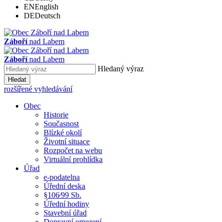
EN
English
DE
Deutsch
Záboří
nad Labem
Záboří
nad Labem
Hledaný výraz
Hledat
rozšířené vyhledávání
Obec
Historie
Současnost
Blízké okolí
Životní situace
Rozpočet na webu
Virtuální prohlídka
Úřad
e-podatelna
Úřední deska
§106⁄99 Sb.
Úřední hodiny
Stavební úřad
Dopravní omezení