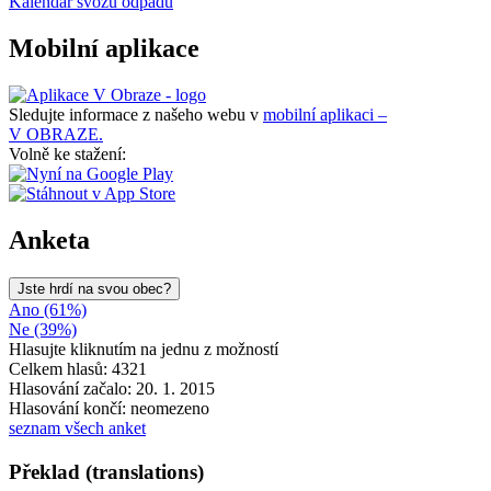
Kalendář svozu odpadu
Mobilní aplikace
Sledujte informace z našeho webu v
mobilní aplikaci –
V OBRAZE.
Volně ke stažení:
Anketa
Jste hrdí na svou obec?
Ano (61%)
Ne (39%)
Hlasujte kliknutím na jednu z možností
Celkem hlasů: 4321
Hlasování začalo: 20. 1. 2015
Hlasování končí: neomezeno
seznam všech anket
Překlad (translations)