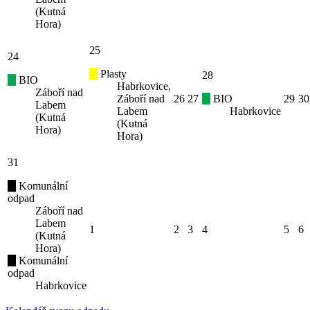
(Kutná
Hora)
25
24
Plasty
28
BIO
Habrkovice,
Záboří nad
Záboří nad
26
27
BIO
29
30
Labem
Labem
Habrkovice
(Kutná
(Kutná
Hora)
Hora)
31
Komunální
odpad
Záboří nad
Labem
1
2
3
4
5
6
(Kutná
Hora)
Komunální
odpad
Habrkovice