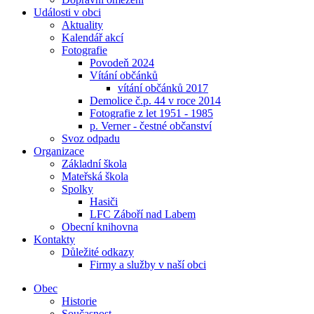
Události v obci
Aktuality
Kalendář akcí
Fotografie
Povodeň 2024
Vítání občánků
vítání občánků 2017
Demolice č.p. 44 v roce 2014
Fotografie z let 1951 - 1985
p. Verner - čestné občanství
Svoz odpadu
Organizace
Základní škola
Mateřská škola
Spolky
Hasiči
LFC Záboří nad Labem
Obecní knihovna
Kontakty
Důležité odkazy
Firmy a služby v naší obci
Obec
Historie
Současnost