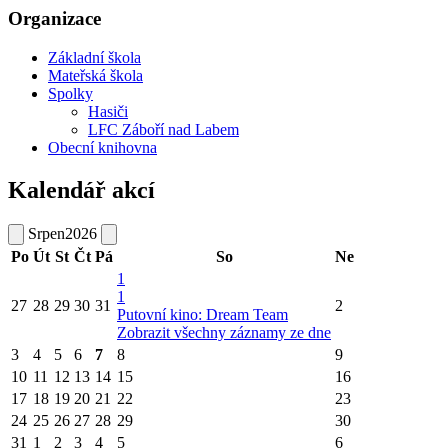
Organizace
Základní škola
Mateřská škola
Spolky
Hasiči
LFC Záboří nad Labem
Obecní knihovna
Kalendář akcí
Srpen
2026
Po
Út
St
Čt
Pá
So
Ne
1
1
27
28
29
30
31
2
Putovní kino: Dream Team
Zobrazit všechny záznamy ze dne
3
4
5
6
7
8
9
10
11
12
13
14
15
16
17
18
19
20
21
22
23
24
25
26
27
28
29
30
31
1
2
3
4
5
6