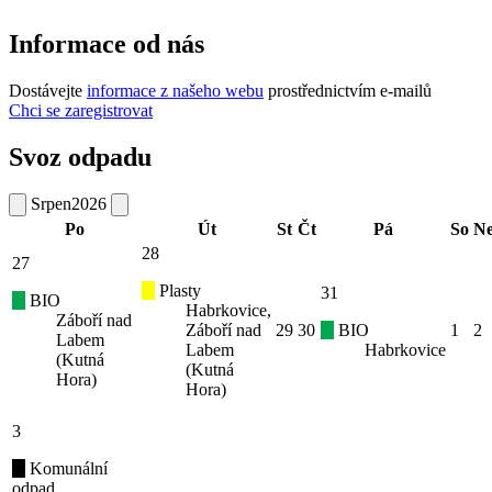
Informace od nás
Dostávejte
informace z našeho webu
prostřednictvím e-mailů
Chci se zaregistrovat
Svoz odpadu
Srpen
2026
Po
Út
St
Čt
Pá
So
N
28
27
Plasty
31
BIO
Habrkovice,
Záboří nad
Záboří nad
29
30
BIO
1
2
Labem
Labem
Habrkovice
(Kutná
(Kutná
Hora)
Hora)
3
Komunální
odpad