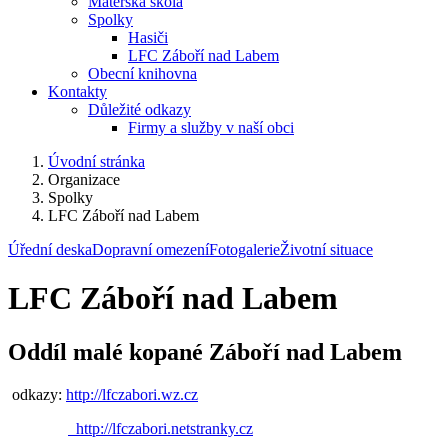
Mateřská škola
Spolky
Hasiči
LFC Záboří nad Labem
Obecní knihovna
Kontakty
Důležité odkazy
Firmy a služby v naší obci
Úvodní stránka
Organizace
Spolky
LFC Záboří nad Labem
Úřední deska
Dopravní omezení
Fotogalerie
Životní situace
LFC Záboří nad Labem
Oddíl malé kopané Záboří nad Labem
odkazy:
http://lfczabori.wz.cz
http://lfczabori.netstranky.cz