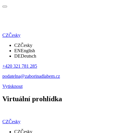
CZ
Česky
CZ
Česky
EN
English
DE
Deutsch
+420 321 781 285
podatelna@zaborinadlabem.cz
Vytisknout
Virtuální prohlídka
CZ
Česky
CZ
Česky