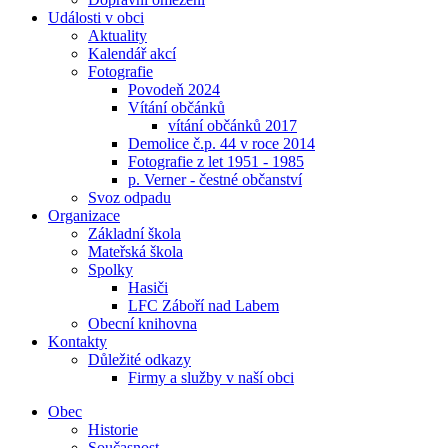
Události v obci
Aktuality
Kalendář akcí
Fotografie
Povodeň 2024
Vítání občánků
vítání občánků 2017
Demolice č.p. 44 v roce 2014
Fotografie z let 1951 - 1985
p. Verner - čestné občanství
Svoz odpadu
Organizace
Základní škola
Mateřská škola
Spolky
Hasiči
LFC Záboří nad Labem
Obecní knihovna
Kontakty
Důležité odkazy
Firmy a služby v naší obci
Obec
Historie
Současnost