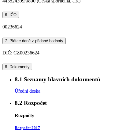
443524399/0800 (Česká spořitelna, a.s.)
6.
IČO
00236624
7.
Plátce daně z přidané hodnoty
DIČ: CZ00236624
8.
Dokumenty
8.1
Seznamy hlavních dokumentů
Úřední deska
8.2
Rozpočet
Rozpočty
Rozpočet 2017