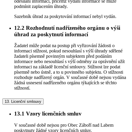
odesílání informací, přičemž vydání informace se může
podmínit zaplacením úhrady.
Sazebník úhrad za poskytování informací nebyl vydán.
12.2
Rozhodnutí nadřízeného orgánu o výši
úhrad za poskytnutí informací
Žadatel může podat na postup při vyřizování žádosti o
informaci stížnost, pokud nesouhlasí s výší úhrady sdělené
žadateli písemně povinným subjektem před podáním
informace nebo nesouhlasí s výší odměny za oprávnění užít
informaci na základě licenční smlouvy. Stížnost lze podat
písemně nebo ústně, a to u povinného subjektu. O stížnosti
rozhoduje nadřízený orgán. V současné době nejsou vydána
žádná usnesení nadřízeného orgánu týkajících se těchto
stížností.
13.
Licenční smlouvy
13.1
Vzory licenčních smluv
V současné době nejsou pro Obec Záboří nad Labem
poskytnuty žádné vzory licenčních smluv.