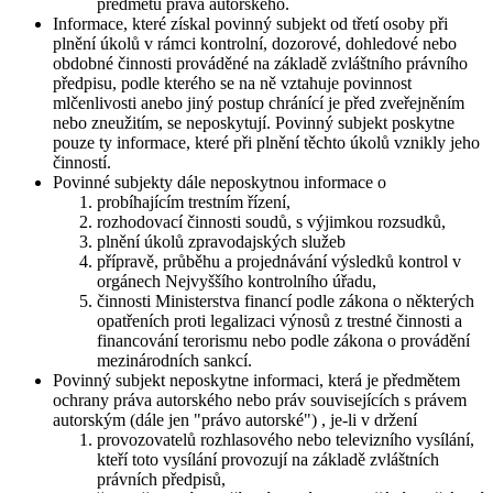
předmětu práva autorského.
Informace, které získal povinný subjekt od třetí osoby při
plnění úkolů v rámci kontrolní, dozorové, dohledové nebo
obdobné činnosti prováděné na základě zvláštního právního
předpisu, podle kterého se na ně vztahuje povinnost
mlčenlivosti anebo jiný postup chránící je před zveřejněním
nebo zneužitím, se neposkytují. Povinný subjekt poskytne
pouze ty informace, které při plnění těchto úkolů vznikly jeho
činností.
Povinné subjekty dále neposkytnou informace o
probíhajícím trestním řízení,
rozhodovací činnosti soudů, s výjimkou rozsudků,
plnění úkolů zpravodajských služeb
přípravě, průběhu a projednávání výsledků kontrol v
orgánech Nejvyššího kontrolního úřadu,
činnosti Ministerstva financí podle zákona o některých
opatřeních proti legalizaci výnosů z trestné činnosti a
financování terorismu nebo podle zákona o provádění
mezinárodních sankcí.
Povinný subjekt neposkytne informaci, která je předmětem
ochrany práva autorského nebo práv souvisejících s právem
autorským (dále jen "právo autorské") , je-li v držení
provozovatelů rozhlasového nebo televizního vysílání,
kteří toto vysílání provozují na základě zvláštních
právních předpisů,