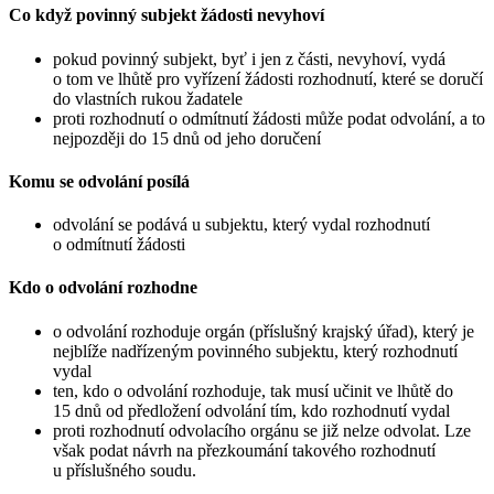
Co když povinný subjekt žádosti nevyhoví
pokud povinný subjekt, byť i jen z části, nevyhoví, vydá
o tom ve lhůtě pro vyřízení žádosti rozhodnutí, které se doručí
do vlastních rukou žadatele
proti rozhodnutí o odmítnutí žádosti může podat odvolání, a to
nejpozději do 15 dnů od jeho doručení
Komu se odvolání posílá
odvolání se podává u subjektu, který vydal rozhodnutí
o odmítnutí žádosti
Kdo o odvolání rozhodne
o odvolání rozhoduje orgán (příslušný krajský úřad), který je
nejblíže nadřízeným povinného subjektu, který rozhodnutí
vydal
ten, kdo o odvolání rozhoduje, tak musí učinit ve lhůtě do
15 dnů od předložení odvolání tím, kdo rozhodnutí vydal
proti rozhodnutí odvolacího orgánu se již nelze odvolat. Lze
však podat návrh na přezkoumání takového rozhodnutí
u příslušného soudu.