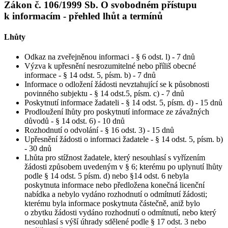
Zákon č. 106/1999 Sb. O svobodném přístupu
k informacím - přehled lhůt a termínů
Lhůty
Odkaz na zveřejněnou informaci - § 6 odst. l) - 7 dnů
Výzva k upřesnění nesrozumitelné nebo příliš obecné
informace - § 14 odst. 5, písm. b) - 7 dnů
Informace o odložení žádosti nevztahující se k působnosti
povinného subjektu - § 14 odst.5, písm. c) - 7 dnů
Poskytnutí informace žadateli - § 14 odst. 5, písm. d) - 15 dnů
Prodloužení lhůty pro poskytnutí informace ze závažných
důvodů - § 14 odst. 6) - 10 dnů
Rozhodnutí o odvolání - § 16 odst. 3) - 15 dnů
Upřesnění žádosti o informaci žadatele - § 14 odst. 5, písm. b)
- 30 dnů
Lhůta pro stížnost žadatele, který nesouhlasí s vyřízením
žádosti způsobem uvedeným v § 6; kterému po uplynutí lhůty
podle § 14 odst. 5 písm. d) nebo §14 odst. 6 nebyla
poskytnuta informace nebo předložena konečná licenční
nabídka a nebylo vydáno rozhodnutí o odmítnutí žádosti;
kterému byla informace poskytnuta částečně, aniž bylo
o zbytku žádosti vydáno rozhodnutí o odmítnutí, nebo který
nesouhlasí s výší úhrady sdělené podle § 17 odst. 3 nebo