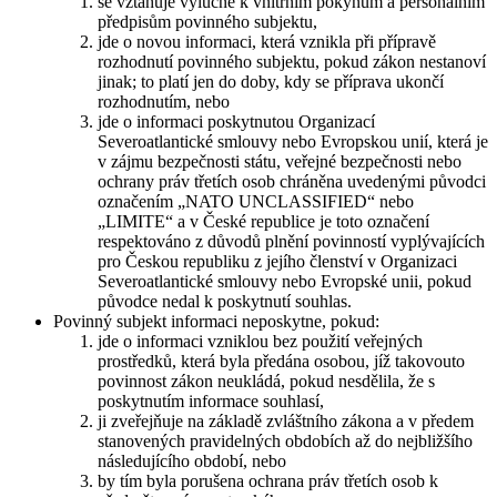
se vztahuje výlučně k vnitřním pokynům a personálním
předpisům povinného subjektu,
jde o novou informaci, která vznikla při přípravě
rozhodnutí povinného subjektu, pokud zákon nestanoví
jinak; to platí jen do doby, kdy se příprava ukončí
rozhodnutím, nebo
jde o informaci poskytnutou Organizací
Severoatlantické smlouvy nebo Evropskou unií, která je
v zájmu bezpečnosti státu, veřejné bezpečnosti nebo
ochrany práv třetích osob chráněna uvedenými původci
označením „NATO UNCLASSIFIED“ nebo
„LIMITE“ a v České republice je toto označení
respektováno z důvodů plnění povinností vyplývajících
pro Českou republiku z jejího členství v Organizaci
Severoatlantické smlouvy nebo Evropské unii, pokud
původce nedal k poskytnutí souhlas.
Povinný subjekt informaci neposkytne, pokud:
jde o informaci vzniklou bez použití veřejných
prostředků, která byla předána osobou, jíž takovouto
povinnost zákon neukládá, pokud nesdělila, že s
poskytnutím informace souhlasí,
ji zveřejňuje na základě zvláštního zákona a v předem
stanovených pravidelných obdobích až do nejbližšího
následujícího období, nebo
by tím byla porušena ochrana práv třetích osob k