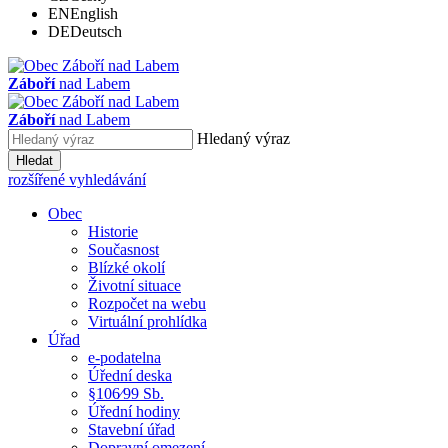
EN
English
DE
Deutsch
Záboří
nad Labem
Záboří
nad Labem
Hledaný výraz
Hledat
rozšířené vyhledávání
Obec
Historie
Současnost
Blízké okolí
Životní situace
Rozpočet na webu
Virtuální prohlídka
Úřad
e-podatelna
Úřední deska
§106⁄99 Sb.
Úřední hodiny
Stavební úřad
Dopravní omezení