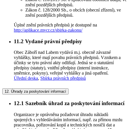
znění pozdějších předpisů.
Zákon č. 128/2000 Sb., o obcích (obecní zřízení), ve
znění pozdějších předpisů.
Úplné znění právních předpisů je dostupné na
http://aplikace.mvcr.cz/sbirka-zakonu/
11.2
Vydané právní předpisy
Obec Záboří nad Labem vydává m.j. obecně závazné
vyhlášky, které mají povahu právních předpisů. Vznikem a
účinky se tyto právní akty odlišují. Jedná se o statutární
předpisy (statuty), vnitřní předpisy (interní instrukce,
směrnice, pokyny), veřejné vyhlášky a jiná opatření.
Úřední deska
,
Sbírka právních předpisů
12.
Úhrady za poskytování informací
12.1
Sazebník úhrad za poskytování informací
Organizace je oprávněna požadovat úhradu nákladů
spojených s vyhledáváním informací, např. za přímou mzdu
pracovníka, pořizování kopií a technických nosičů dat a