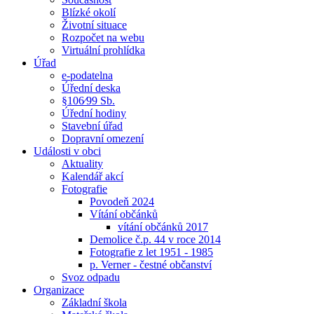
Blízké okolí
Životní situace
Rozpočet na webu
Virtuální prohlídka
Úřad
e-podatelna
Úřední deska
§106⁄99 Sb.
Úřední hodiny
Stavební úřad
Dopravní omezení
Události v obci
Aktuality
Kalendář akcí
Fotografie
Povodeň 2024
Vítání občánků
vítání občánků 2017
Demolice č.p. 44 v roce 2014
Fotografie z let 1951 - 1985
p. Verner - čestné občanství
Svoz odpadu
Organizace
Základní škola