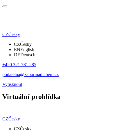
CZ
Česky
CZ
Česky
EN
English
DE
Deutsch
+420 321 781 285
podatelna@zaborinadlabem.cz
Vytisknout
Virtuální prohlídka
CZ
Česky
CZ
Česky