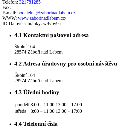
Telefon:
321781285
Fax:
E-mail:
podatelna@zaborinadlabem.cz
WWW:
www.zaborinadlabem.cz/
ID Datové schránky:
w9yby9a
4.1
Kontaktní poštovní adresa
Školní 164
28574 Záboří nad Labem
4.2
Adresa úřadovny pro osobní návštěvu
Školní 164
28574 Záboří nad Labem
4.3
Úřední hodiny
pondělí
8:00 – 11:00
13:00 – 17:00
středa
8:00 – 11:00
13:00 – 17:00
4.4
Telefonní čísla