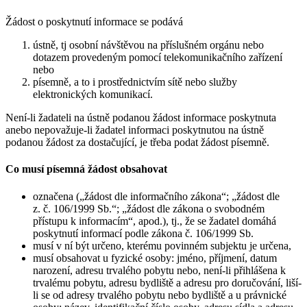
Žádost o poskytnutí informace se podává
ústně, tj osobní návštěvou na příslušném orgánu nebo
dotazem provedeným pomocí telekomunikačního zařízení
nebo
písemně, a to i prostřednictvím sítě nebo služby
elektronických komunikací.
Není-li žadateli na ústně podanou žádost informace poskytnuta
anebo nepovažuje-li žadatel informaci poskytnutou na ústně
podanou žádost za dostačující, je třeba podat žádost písemně.
Co musí písemná žádost obsahovat
označena („žádost dle informačního zákona“; „žádost dle
z. č. 106/1999 Sb.“; „žádost dle zákona o svobodném
přístupu k informacím“, apod.), tj., že se žadatel domáhá
poskytnutí informací podle zákona č. 106/1999 Sb.
musí v ní být určeno, kterému povinném subjektu je určena,
musí obsahovat u fyzické osoby: jméno, příjmení, datum
narození, adresu trvalého pobytu nebo, není-li přihlášena k
trvalému pobytu, adresu bydliště a adresu pro doručování, liší-
li se od adresy trvalého pobytu nebo bydliště a u právnické