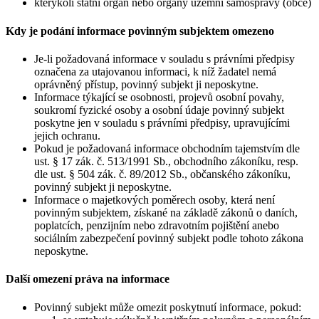
kterýkoli státní orgán nebo orgány územní samosprávy (obce)
Kdy je podání informace povinným subjektem omezeno
Je-li požadovaná informace v souladu s právními předpisy
označena za utajovanou informaci, k níž žadatel nemá
oprávněný přístup, povinný subjekt ji neposkytne.
Informace týkající se osobnosti, projevů osobní povahy,
soukromí fyzické osoby a osobní údaje povinný subjekt
poskytne jen v souladu s právními předpisy, upravujícími
jejich ochranu.
Pokud je požadovaná informace obchodním tajemstvím dle
ust. § 17 zák. č. 513/1991 Sb., obchodního zákoníku, resp.
dle ust. § 504 zák. č. 89/2012 Sb., občanského zákoníku,
povinný subjekt ji neposkytne.
Informace o majetkových poměrech osoby, která není
povinným subjektem, získané na základě zákonů o daních,
poplatcích, penzijním nebo zdravotním pojištění anebo
sociálním zabezpečení povinný subjekt podle tohoto zákona
neposkytne.
Další omezení práva na informace
Povinný subjekt může omezit poskytnutí informace, pokud: