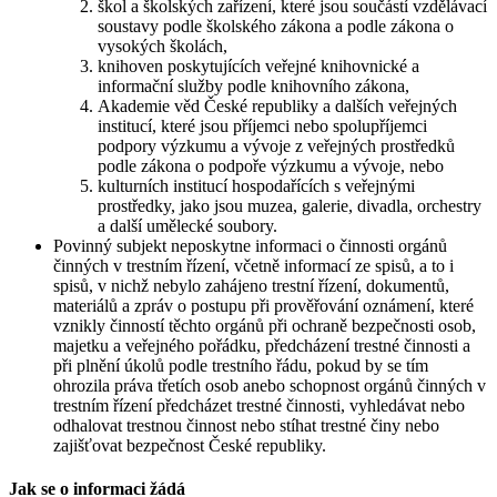
škol a školských zařízení, které jsou součástí vzdělávací
soustavy podle školského zákona a podle zákona o
vysokých školách,
knihoven poskytujících veřejné knihovnické a
informační služby podle knihovního zákona,
Akademie věd České republiky a dalších veřejných
institucí, které jsou příjemci nebo spolupříjemci
podpory výzkumu a vývoje z veřejných prostředků
podle zákona o podpoře výzkumu a vývoje, nebo
kulturních institucí hospodařících s veřejnými
prostředky, jako jsou muzea, galerie, divadla, orchestry
a další umělecké soubory.
Povinný subjekt neposkytne informaci o činnosti orgánů
činných v trestním řízení, včetně informací ze spisů, a to i
spisů, v nichž nebylo zahájeno trestní řízení, dokumentů,
materiálů a zpráv o postupu při prověřování oznámení, které
vznikly činností těchto orgánů při ochraně bezpečnosti osob,
majetku a veřejného pořádku, předcházení trestné činnosti a
při plnění úkolů podle trestního řádu, pokud by se tím
ohrozila práva třetích osob anebo schopnost orgánů činných v
trestním řízení předcházet trestné činnosti, vyhledávat nebo
odhalovat trestnou činnost nebo stíhat trestné činy nebo
zajišťovat bezpečnost České republiky.
Jak se o informaci žádá