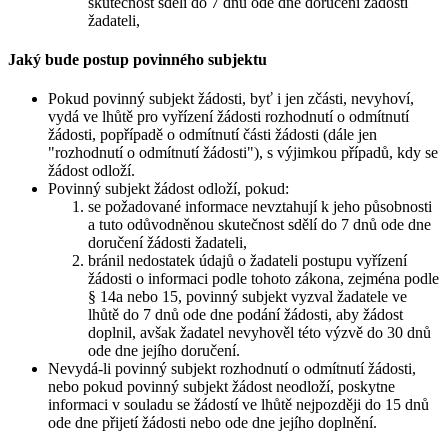
skutečnost sdělí do 7 dnů ode dne doručení žádosti
žadateli,
Jaký bude postup povinného subjektu
Pokud povinný subjekt žádosti, byť i jen zčásti, nevyhoví,
vydá ve lhůtě pro vyřízení žádosti rozhodnutí o odmítnutí
žádosti, popřípadě o odmítnutí části žádosti (dále jen
"rozhodnutí o odmítnutí žádosti"), s výjimkou případů, kdy se
žádost odloží.
Povinný subjekt žádost odloží, pokud:
se požadované informace nevztahují k jeho působnosti
a tuto odůvodněnou skutečnost sdělí do 7 dnů ode dne
doručení žádosti žadateli,
bránil nedostatek údajů o žadateli postupu vyřízení
žádosti o informaci podle tohoto zákona, zejména podle
§ 14a nebo 15, povinný subjekt vyzval žadatele ve
lhůtě do 7 dnů ode dne podání žádosti, aby žádost
doplnil, avšak žadatel nevyhověl této výzvě do 30 dnů
ode dne jejího doručení.
Nevydá-li povinný subjekt rozhodnutí o odmítnutí žádosti,
nebo pokud povinný subjekt žádost neodloží, poskytne
informaci v souladu se žádostí ve lhůtě nejpozději do 15 dnů
ode dne přijetí žádosti nebo ode dne jejího doplnění.