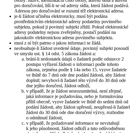
osoby: název, identifikační číslo osoby, adresu sídla a adresu
pro doručování, liší-li se od adresy sídla, která žádost podává.
Adresou pro doručování se rozumí též elektronická adresa.
je-li žádost učiněna elektronicky, musí být podána
prostřednictvím elektronické adresy podatelny povinného
subjektu, pokud ji povinný subjekt zřídil. Pokud elektronické
adresy podatelny nejsou zveřejněny, postačí podání na
jakoukoliv elektronickou adresu povinného subjektu.
musí z ní být patrno o jakou informaci se žádá.
neobsahuje-li žádost uvedené údaje, povinný subjekt posoudí
ve smyslu ust. § 14 odst. 5 zákona žádost a:
brání-li nedostatek údajů o žadateli podle odstavce 2
postupu vyřízení žádosti o informaci podle tohoto
zákona, zejména podle § 14a nebo 15, vyzve žadatele
ve lhůtě do 7 dnů ode dne podání žádosti, aby žádost
doplnil; nevyhoví-li žadatel této výzvě do 30 dnů ode
dne jejího doručení, žádost odloží,
v případě, že je žádost nesrozumitelná, není zřejmé,
jaká informace je požadována, nebo je formulována
příliš obecně, vyzve žadatele ve lhůtě do sedmi dnů od
podání žádosti, aby žádost upřesnil, neupřesní-li žadatel
žádost do 30 dnů ode dne doručení výzvy, rozhodne
o odmítnutí žádosti,
v případě, že požadované informace se nevztahují
k jeho působnosti, žádost odloží a tuto odůvodněnou