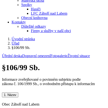
Mateřská škola
Spolky
Hasiči
LFC Záboří nad Labem
Obecní knihovna
Kontakty
Důležité odkazy
Firmy a služby v naší obci
Úvodní stránka
Úřad
§106/99 Sb.
Úřední deska
Dopravní omezení
Fotogalerie
Životní situace
§106/99 Sb.
Informace zveřejňované o povinném subjektu podle
zákona č. 106/1999 Sb., o svobodném přístupu k informacím
1.
Název
Obec Záboří nad Labem