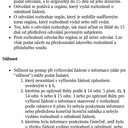
podat odvolání, a to nejpozději do 15 dnů od jeho doručení.
Odvolání se podává u orgánu, který vydal rozhodnutí o
odmítnutí žádosti.
O odvolání rozhoduje orgán, který je nejblíže nadřízeným
tomu orgánu, který rozhodnutí vydal nebo měl vydat.
Ten, kdo o odvolání rozhoduje, tak musí učinit ve lhůtě do 15
dnů od předložení odvolání povinným subjektem.
Proti rozhodnutí odvolacího orgánu se již nelze odvolat. Lze
však podat návrh na přezkoumání takového rozhodnutí u
příslušného soudu.
Stížnost
Stížnost na postup při vyřizování žádosti o informace (dále jen
"stížnost") může podat žadatel,
který nesouhlasí s vyřízením žádosti způsobem
uvedeným v § 6,
kterému po uplynutí lhůty podle § 14 odst. 5 písm. d), §
14 odst. 6 nebo § 15 odst. 3 nebo po uplynutí lhůty pro
vyřízení žádosti o informace stanovené v rozhodnutí
podle odstavce 6 písm. b) nebyla poskytnuta informace
nebo předložena konečná licenční nabídka a nebylo
vydáno rozhodnutí o odmítnutí žádosti,
kterému byla informace poskytnuta částečně, aniž bylo
o zbytku žádosti vydáno rozhodnutí o odmítnutí, nebo