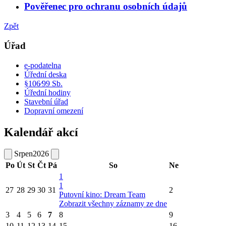
Pověřenec pro ochranu osobních údajů
Zpět
Úřad
e-podatelna
Úřední deska
§106⁄99 Sb.
Úřední hodiny
Stavební úřad
Dopravní omezení
Kalendář akcí
Srpen
2026
Po
Út
St
Čt
Pá
So
Ne
1
1
27
28
29
30
31
2
Putovní kino: Dream Team
Zobrazit všechny záznamy ze dne
3
4
5
6
7
8
9
10
11
12
13
14
15
16