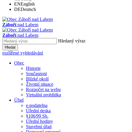
EN
English
DE
Deutsch
Záboří
nad Labem
Záboří
nad Labem
Hledaný výraz
Hledat
rozšířené vyhledávání
Obec
Historie
Současnost
Blízké okolí
Životní situace
Rozpočet na webu
Virtuální prohlídka
Úřad
e-podatelna
Úřední deska
§106⁄99 Sb.
Úřední hodiny
Stavební úřad
Dopravní omezení