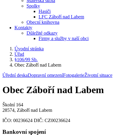
Mateřská škola
Spolky
Hasiči
LFC Záboří nad Labem
Obecní knihovna
Kontakty
Důležité odkazy
Firmy a služby v naší obci
Úvodní stránka
Úřad
§106/99 Sb.
Obec Záboří nad Labem
Úřední deska
Dopravní omezení
Fotogalerie
Životní situace
Obec Záboří nad Labem
Školní 164
28574, Záboří nad Labem
IČO:
00236624
DIČ:
CZ00236624
Bankovní spojení