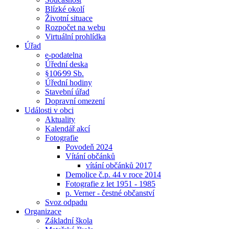
Blízké okolí
Životní situace
Rozpočet na webu
Virtuální prohlídka
Úřad
e-podatelna
Úřední deska
§106⁄99 Sb.
Úřední hodiny
Stavební úřad
Dopravní omezení
Události v obci
Aktuality
Kalendář akcí
Fotografie
Povodeň 2024
Vítání občánků
vítání občánků 2017
Demolice č.p. 44 v roce 2014
Fotografie z let 1951 - 1985
p. Verner - čestné občanství
Svoz odpadu
Organizace
Základní škola