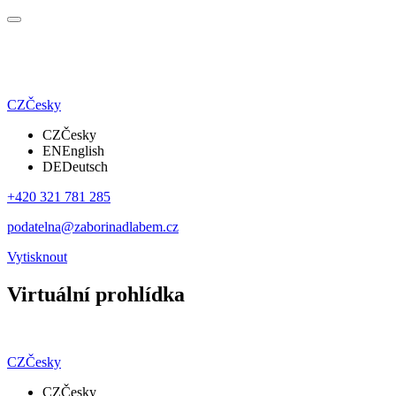
CZ
Česky
CZ
Česky
EN
English
DE
Deutsch
+420 321 781 285
podatelna@zaborinadlabem.cz
Vytisknout
Virtuální prohlídka
CZ
Česky
CZ
Česky