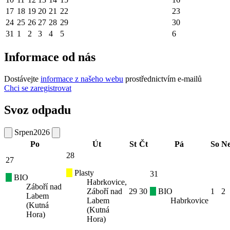
17
18
19
20
21
22
23
24
25
26
27
28
29
30
31
1
2
3
4
5
6
Informace od nás
Dostávejte
informace z našeho webu
prostřednictvím e-mailů
Chci se zaregistrovat
Svoz odpadu
Srpen
2026
Po
Út
St
Čt
Pá
So
N
28
27
Plasty
31
BIO
Habrkovice,
Záboří nad
Záboří nad
29
30
BIO
1
2
Labem
Labem
Habrkovice
(Kutná
(Kutná
Hora)
Hora)