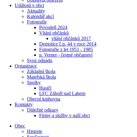
Události v obci
Aktuality
Kalendář akcí
Fotografie
Povodeň 2024
Vítání občánků
vítání občánků 2017
Demolice č.p. 44 v roce 2014
Fotografie z let 1951 - 1985
p. Verner - čestné občanství
Svoz odpadu
Organizace
Základní škola
Mateřská škola
Spolky
Hasiči
LFC Záboří nad Labem
Obecní knihovna
Kontakty
Důležité odkazy
Firmy a služby v naší obci
Obec
Historie
Současnost