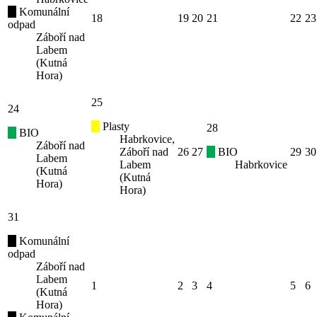
Komunální
18
19
20
21
22
23
odpad
Záboří nad
Labem
(Kutná
Hora)
25
24
Plasty
28
BIO
Habrkovice,
Záboří nad
Záboří nad
26
27
BIO
29
30
Labem
Labem
Habrkovice
(Kutná
(Kutná
Hora)
Hora)
31
Komunální
odpad
Záboří nad
Labem
1
2
3
4
5
6
(Kutná
Hora)