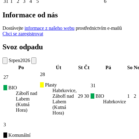
31
1
2
3
4
5
6
Informace od nás
Dostávejte
informace z našeho webu
prostřednictvím e-mailů
Chci se zaregistrovat
Svoz odpadu
Srpen
2026
Po
Út
St
Čt
Pá
So
N
28
27
Plasty
31
BIO
Habrkovice,
Záboří nad
Záboří nad
29
30
BIO
1
2
Labem
Labem
Habrkovice
(Kutná
(Kutná
Hora)
Hora)
3
Komunální