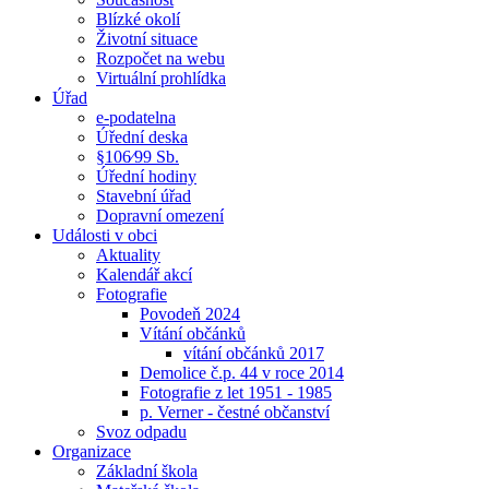
Blízké okolí
Životní situace
Rozpočet na webu
Virtuální prohlídka
Úřad
e-podatelna
Úřední deska
§106⁄99 Sb.
Úřední hodiny
Stavební úřad
Dopravní omezení
Události v obci
Aktuality
Kalendář akcí
Fotografie
Povodeň 2024
Vítání občánků
vítání občánků 2017
Demolice č.p. 44 v roce 2014
Fotografie z let 1951 - 1985
p. Verner - čestné občanství
Svoz odpadu
Organizace
Základní škola