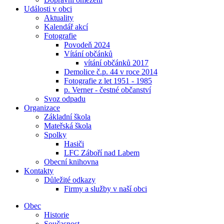
Události v obci
Aktuality
Kalendář akcí
Fotografie
Povodeň 2024
Vítání občánků
vítání občánků 2017
Demolice č.p. 44 v roce 2014
Fotografie z let 1951 - 1985
p. Verner - čestné občanství
Svoz odpadu
Organizace
Základní škola
Mateřská škola
Spolky
Hasiči
LFC Záboří nad Labem
Obecní knihovna
Kontakty
Důležité odkazy
Firmy a služby v naší obci
Obec
Historie
Současnost