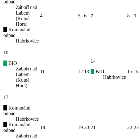
odpad
Záboří nad
Labem
4
5
6
7
8
9
(Kutná
Hora)
Komunální
odpad
Habrkovice
10
14
BIO
Záboří nad
11
12
13
BIO
15
16
Labem
Habrkovice
(Kutná
Hora)
17
Komunální
odpad
Habrkovice
Komunální
18
19
20
21
22
23
odpad
Záboří nad