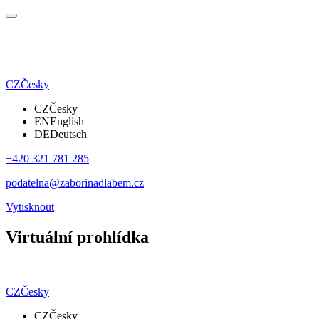
CZ
Česky
CZ
Česky
EN
English
DE
Deutsch
+420 321 781 285
podatelna@zaborinadlabem.cz
Vytisknout
Virtuální prohlídka
CZ
Česky
CZ
Česky