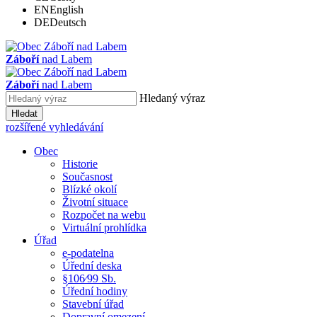
EN
English
DE
Deutsch
Záboří
nad Labem
Záboří
nad Labem
Hledaný výraz
Hledat
rozšířené vyhledávání
Obec
Historie
Současnost
Blízké okolí
Životní situace
Rozpočet na webu
Virtuální prohlídka
Úřad
e-podatelna
Úřední deska
§106⁄99 Sb.
Úřední hodiny
Stavební úřad
Dopravní omezení