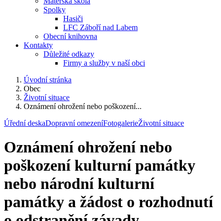
Mateřská škola
Spolky
Hasiči
LFC Záboří nad Labem
Obecní knihovna
Kontakty
Důležité odkazy
Firmy a služby v naší obci
Úvodní stránka
Obec
Životní situace
Oznámení ohrožení nebo poškození...
Úřední deska
Dopravní omezení
Fotogalerie
Životní situace
Oznámení ohrožení nebo
poškození kulturní památky
nebo národní kulturní
památky a žádost o rozhodnutí
o odstranění závady