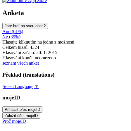
Anketa
Jste hrdí na svou obec?
Ano (61%)
Ne (39%)
Hlasujte kliknutím na jednu z možností
Celkem hlasů: 4324
Hlasování začalo: 20. 1. 2015
Hlasování končí: neomezeno
seznam všech anket
Překlad (translations)
Select Language
▼
mojeID
Proč mojeID