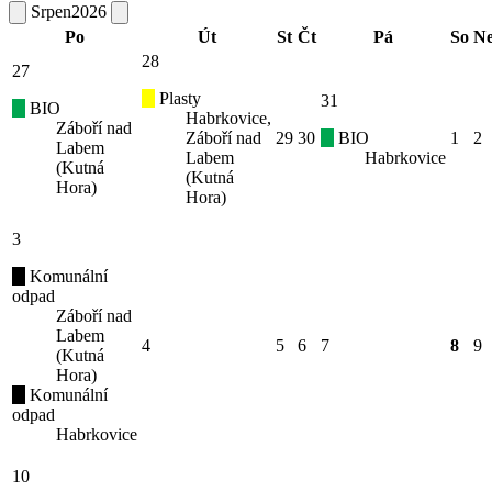
Srpen
2026
Po
Út
St
Čt
Pá
So
N
28
27
Plasty
31
BIO
Habrkovice,
Záboří nad
Záboří nad
29
30
BIO
1
2
Labem
Labem
Habrkovice
(Kutná
(Kutná
Hora)
Hora)
3
Komunální
odpad
Záboří nad
Labem
4
5
6
7
8
9
(Kutná
Hora)
Komunální
odpad
Habrkovice
10