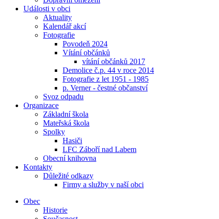
Události v obci
Aktuality
Kalendář akcí
Fotografie
Povodeň 2024
Vítání občánků
vítání občánků 2017
Demolice č.p. 44 v roce 2014
Fotografie z let 1951 - 1985
p. Verner - čestné občanství
Svoz odpadu
Organizace
Základní škola
Mateřská škola
Spolky
Hasiči
LFC Záboří nad Labem
Obecní knihovna
Kontakty
Důležité odkazy
Firmy a služby v naší obci
Obec
Historie
Současnost