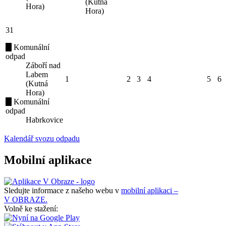
(Kutná
Hora)
Hora)
31
Komunální
odpad
Záboří nad
Labem
1
2
3
4
5
6
(Kutná
Hora)
Komunální
odpad
Habrkovice
Kalendář svozu odpadu
Mobilní aplikace
Sledujte informace z našeho webu v
mobilní aplikaci –
V OBRAZE.
Volně ke stažení: