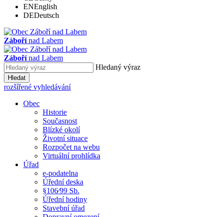
EN
English
DE
Deutsch
Záboří
nad Labem
Záboří
nad Labem
Hledaný výraz
Hledat
rozšířené vyhledávání
Obec
Historie
Současnost
Blízké okolí
Životní situace
Rozpočet na webu
Virtuální prohlídka
Úřad
e-podatelna
Úřední deska
§106⁄99 Sb.
Úřední hodiny
Stavební úřad
Dopravní omezení