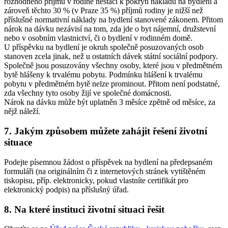
rozhodného příjmu v rodině nestačí k pokrytí nákladů na bydlení a
zároveň těchto 30 % (v Praze 35 %) příjmů rodiny je nižší než
příslušné normativní náklady na bydlení stanovené zákonem. Přitom
nárok na dávku nezávisí na tom, zda jde o byt nájemní, družstevní
nebo v osobním vlastnictví, či o bydlení v rodinném domě.
U příspěvku na bydlení je okruh společně posuzovaných osob
stanoven zcela jinak, než u ostatních dávek státní sociální podpory.
Společně jsou posuzovány všechny osoby, které jsou v předmětném
bytě hlášeny k trvalému pobytu. Podmínku hlášení k trvalému
pobytu v předmětném bytě nelze prominout. Přitom není podstatné,
zda všechny tyto osoby žijí ve společné domácnosti.
Nárok na dávku může být uplatněn 3 měsíce zpětně od měsíce, za
nějž náleží.
7. Jakým způsobem můžete zahájit řešení životní
situace
Podejte písemnou žádost o příspěvek na bydlení na předepsaném
formuláři (na originálním či z internetových stránek vytištěném
tiskopisu, příp. elektronicky, pokud vlastníte certifikát pro
elektronický podpis) na příslušný úřad.
8. Na které instituci životní situaci řešit