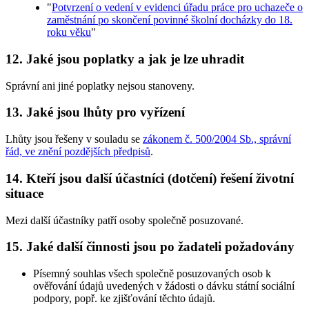
"
Potvrzení o vedení v evidenci úřadu práce pro uchazeče o
zaměstnání po skončení povinné školní docházky do 18.
roku věku
"
12. Jaké jsou poplatky a jak je lze uhradit
Správní ani jiné poplatky nejsou stanoveny.
13. Jaké jsou lhůty pro vyřízení
Lhůty jsou řešeny v souladu se
zákonem č. 500/2004 Sb., správní
řád, ve znění pozdějších předpisů
.
14. Kteří jsou další účastníci (dotčení) řešení životní
situace
Mezi další účastníky patří osoby společně posuzované.
15. Jaké další činnosti jsou po žadateli požadovány
Písemný souhlas všech společně posuzovaných osob k
ověřování údajů uvedených v žádosti o dávku státní sociální
podpory, popř. ke zjišťování těchto údajů.