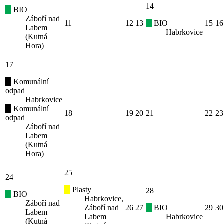
14
BIO
Záboří nad
11
12
13
BIO
15
16
Labem
Habrkovice
(Kutná
Hora)
17
Komunální
odpad
Habrkovice
Komunální
18
19
20
21
22
23
odpad
Záboří nad
Labem
(Kutná
Hora)
25
24
Plasty
28
BIO
Habrkovice,
Záboří nad
Záboří nad
26
27
BIO
29
30
Labem
Labem
Habrkovice
(Kutná