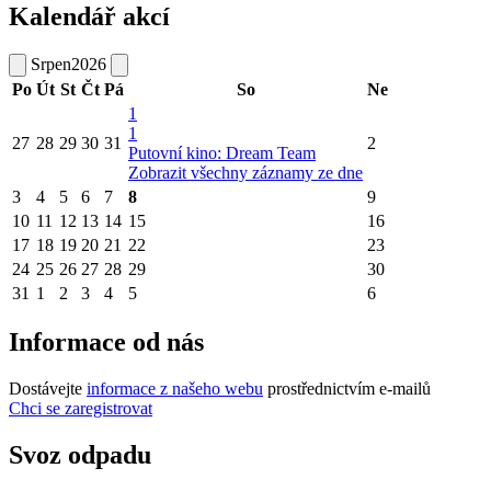
Kalendář akcí
Srpen
2026
Po
Út
St
Čt
Pá
So
Ne
1
1
27
28
29
30
31
2
Putovní kino: Dream Team
Zobrazit všechny záznamy ze dne
3
4
5
6
7
8
9
10
11
12
13
14
15
16
17
18
19
20
21
22
23
24
25
26
27
28
29
30
31
1
2
3
4
5
6
Informace od nás
Dostávejte
informace z našeho webu
prostřednictvím e-mailů
Chci se zaregistrovat
Svoz odpadu