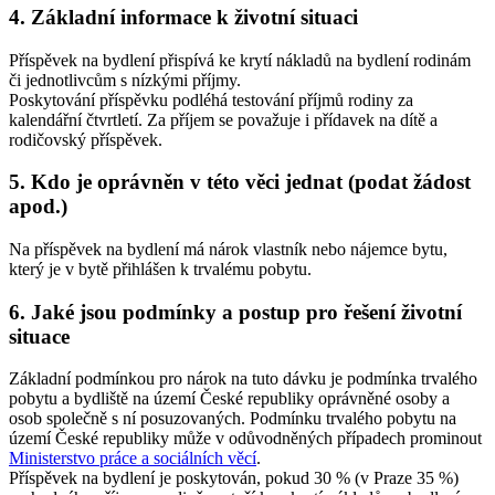
4. Základní informace k životní situaci
Příspěvek na bydlení přispívá ke krytí nákladů na bydlení rodinám
či jednotlivcům s nízkými příjmy.
Poskytování příspěvku podléhá testování příjmů rodiny za
kalendářní čtvrtletí. Za příjem se považuje i přídavek na dítě a
rodičovský příspěvek.
5. Kdo je oprávněn v této věci jednat (podat žádost
apod.)
Na příspěvek na bydlení má nárok vlastník nebo nájemce bytu,
který je v bytě přihlášen k trvalému pobytu.
6. Jaké jsou podmínky a postup pro řešení životní
situace
Základní podmínkou pro nárok na tuto dávku je podmínka trvalého
pobytu a bydliště na území České republiky oprávněné osoby a
osob společně s ní posuzovaných. Podmínku trvalého pobytu na
území České republiky může v odůvodněných případech prominout
Ministerstvo práce a sociálních věcí
.
Příspěvek na bydlení je poskytován, pokud 30 % (v Praze 35 %)