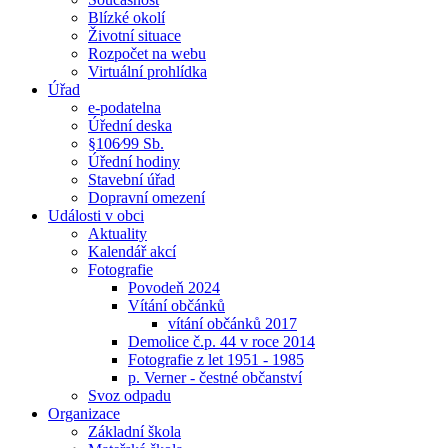
Blízké okolí
Životní situace
Rozpočet na webu
Virtuální prohlídka
Úřad
e-podatelna
Úřední deska
§106⁄99 Sb.
Úřední hodiny
Stavební úřad
Dopravní omezení
Události v obci
Aktuality
Kalendář akcí
Fotografie
Povodeň 2024
Vítání občánků
vítání občánků 2017
Demolice č.p. 44 v roce 2014
Fotografie z let 1951 - 1985
p. Verner - čestné občanství
Svoz odpadu
Organizace
Základní škola