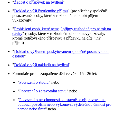
"
Žádost o příspěvek na bydlení
"
"
Doklad o výši čtvrtletního příjmu
" (pro všechny společně
posuzované osoby, které v rozhodném období příjem
vykazovaly)
"
Prohlášení osob, které nemají příjmy rozhodné pro nárok na
dávky
" (osoby, které v rozhodném období nevykazovaly,
kromě rodičovského příspěvku a přídavku na dítě, jiný
příjem)
"
Doklad o výživném poskytovaném společně posuzovanou
osobou
"
"
Doklad o výši nákladů na bydlení
"
Formuláře pro nezaopatřené děti ve věku 15 - 26 let:
"
Potvrzení o studiu
" nebo
"
Potvrzení o zdravotním stavu
" nebo
"
Potvrzení o neschopnosti soustavně se připravovat na
budoucí povolání nebo vykonávat výdělečnou činnost pro
nemoc nebo úraz
" nebo