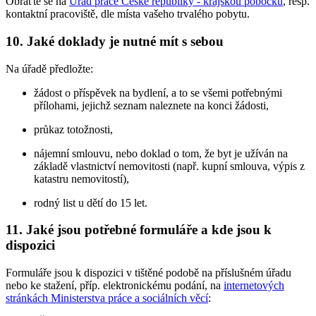
Obraťte se na
Úřad práce České republiky - krajskou pobočku
, resp.
kontaktní pracoviště, dle místa vašeho trvalého pobytu.
10. Jaké doklady je nutné mít s sebou
Na úřadě předložte:
žádost o příspěvek na bydlení, a to se všemi potřebnými
přílohami, jejichž seznam naleznete na konci žádosti,
průkaz totožnosti,
nájemní smlouvu, nebo doklad o tom, že byt je užíván na
základě vlastnictví nemovitosti (např. kupní smlouva, výpis z
katastru nemovitostí),
rodný list u dětí do 15 let.
11. Jaké jsou potřebné formuláře a kde jsou k
dispozici
Formuláře jsou k dispozici v tištěné podobě na příslušném úřadu
nebo ke stažení, příp. elektronickému podání, na
internetových
stránkách Ministerstva práce a sociálních věcí
: