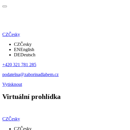
CZ
Česky
CZ
Česky
EN
English
DE
Deutsch
+420 321 781 285
podatelna@zaborinadlabem.cz
Vytisknout
Virtuální prohlídka
CZ
Česky
CZ
Česky