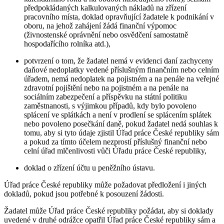
předpokládaných kalkulovaných nákladů na zřízení
pracovního místa, doklad opravňující žadatele k podnikání v
oboru, na jehož zahájení žádá finanční výpomoc
(živnostenské oprávnění nebo osvědčení samostatně
hospodařícího rolníka atd.),
potvrzení o tom, že žadatel nemá v evidenci daní zachyceny
daňové nedoplatky vedené příslušným finančním nebo celním
úřadem, nemá nedoplatek na pojistném a na penále na veřejné
zdravotní pojištění nebo na pojistném a na penále na
sociálním zabezpečení a příspěvku na státní politiku
zaměstnanosti, s výjimkou případů, kdy bylo povoleno
splácení ve splátkách a není v prodlení se splácením splátek
nebo povoleno posečkání daně, pokud žadatel nedá souhlas k
tomu, aby si tyto údaje zjistil Úřad práce České republiky sám
a pokud za tímto účelem nezprostí příslušný finanční nebo
celní úřad mlčenlivosti vůči Úřadu práce České republiky,
doklad o zřízení účtu u peněžního ústavu.
Úřad práce České republiky může požadovat předložení i jiných
dokladů, pokud jsou potřebné k posouzení žádosti.
Žadatel může Úřad práce České republiky požádat, aby si doklady
uvedené v druhé odrážce opatřil Úřad práce České republiky sám a