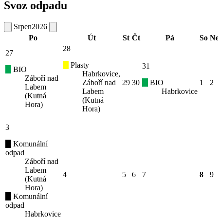
Svoz odpadu
Srpen
2026
Po
Út
St
Čt
Pá
So
N
28
27
Plasty
31
BIO
Habrkovice,
Záboří nad
Záboří nad
29
30
BIO
1
2
Labem
Labem
Habrkovice
(Kutná
(Kutná
Hora)
Hora)
3
Komunální
odpad
Záboří nad
Labem
4
5
6
7
8
9
(Kutná
Hora)
Komunální
odpad
Habrkovice