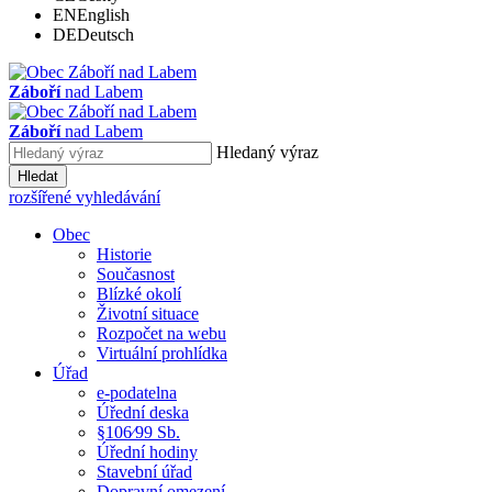
EN
English
DE
Deutsch
Záboří
nad Labem
Záboří
nad Labem
Hledaný výraz
Hledat
rozšířené vyhledávání
Obec
Historie
Současnost
Blízké okolí
Životní situace
Rozpočet na webu
Virtuální prohlídka
Úřad
e-podatelna
Úřední deska
§106⁄99 Sb.
Úřední hodiny
Stavební úřad
Dopravní omezení