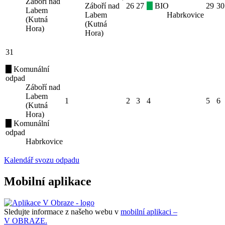
Záboří nad
Záboří nad
26
27
BIO
29
30
Labem
Labem
Habrkovice
(Kutná
(Kutná
Hora)
Hora)
31
Komunální
odpad
Záboří nad
Labem
1
2
3
4
5
6
(Kutná
Hora)
Komunální
odpad
Habrkovice
Kalendář svozu odpadu
Mobilní aplikace
Sledujte informace z našeho webu v
mobilní aplikaci –
V OBRAZE.