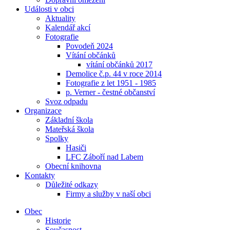
Události v obci
Aktuality
Kalendář akcí
Fotografie
Povodeň 2024
Vítání občánků
vítání občánků 2017
Demolice č.p. 44 v roce 2014
Fotografie z let 1951 - 1985
p. Verner - čestné občanství
Svoz odpadu
Organizace
Základní škola
Mateřská škola
Spolky
Hasiči
LFC Záboří nad Labem
Obecní knihovna
Kontakty
Důležité odkazy
Firmy a služby v naší obci
Obec
Historie
Současnost