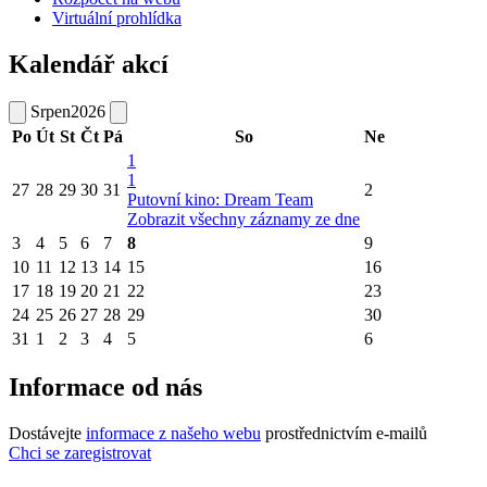
Virtuální prohlídka
Kalendář akcí
Srpen
2026
Po
Út
St
Čt
Pá
So
Ne
1
1
27
28
29
30
31
2
Putovní kino: Dream Team
Zobrazit všechny záznamy ze dne
3
4
5
6
7
8
9
10
11
12
13
14
15
16
17
18
19
20
21
22
23
24
25
26
27
28
29
30
31
1
2
3
4
5
6
Informace od nás
Dostávejte
informace z našeho webu
prostřednictvím e-mailů
Chci se zaregistrovat