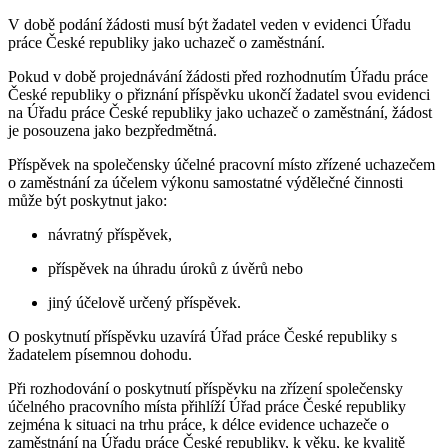
V době podání žádosti musí být žadatel veden v evidenci Úřadu
práce České republiky jako uchazeč o zaměstnání.
Pokud v době projednávání žádosti před rozhodnutím Úřadu práce
České republiky o přiznání příspěvku ukončí žadatel svou evidenci
na Úřadu práce České republiky jako uchazeč o zaměstnání, žádost
je posouzena jako bezpředmětná.
Příspěvek na společensky účelné pracovní místo zřízené uchazečem
o zaměstnání za účelem výkonu samostatné výdělečné činnosti
může být poskytnut jako:
návratný příspěvek,
příspěvek na úhradu úroků z úvěrů nebo
jiný účelově určený příspěvek.
O poskytnutí příspěvku uzavírá Úřad práce České republiky s
žadatelem písemnou dohodu.
Při rozhodování o poskytnutí příspěvku na zřízení společensky
účelného pracovního místa přihlíží Úřad práce České republiky
zejména k situaci na trhu práce, k délce evidence uchazeče o
zaměstnání na Úřadu práce České republiky, k věku, ke kvalitě