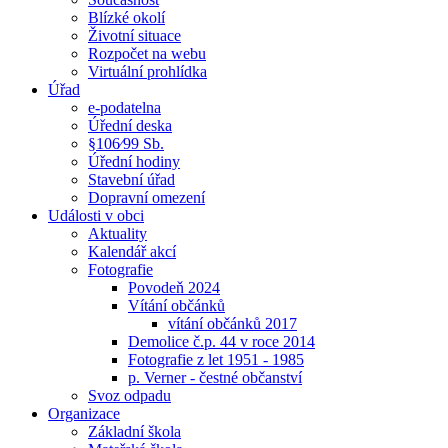
Blízké okolí
Životní situace
Rozpočet na webu
Virtuální prohlídka
Úřad
e-podatelna
Úřední deska
§106⁄99 Sb.
Úřední hodiny
Stavební úřad
Dopravní omezení
Události v obci
Aktuality
Kalendář akcí
Fotografie
Povodeň 2024
Vítání občánků
vítání občánků 2017
Demolice č.p. 44 v roce 2014
Fotografie z let 1951 - 1985
p. Verner - čestné občanství
Svoz odpadu
Organizace
Základní škola