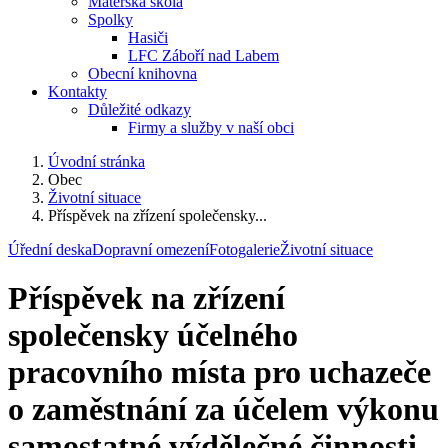
Mateřská škola
Spolky
Hasiči
LFC Záboří nad Labem
Obecní knihovna
Kontakty
Důležité odkazy
Firmy a služby v naší obci
Úvodní stránka
Obec
Životní situace
Příspěvek na zřízení společensky...
Úřední deska
Dopravní omezení
Fotogalerie
Životní situace
Příspěvek na zřízení
společensky účelného
pracovního místa pro uchazeče
o zaměstnání za účelem výkonu
samostatné výdělečné činnosti