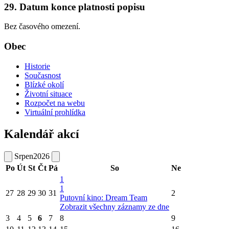
29. Datum konce platnosti popisu
Bez časového omezení.
Obec
Historie
Současnost
Blízké okolí
Životní situace
Rozpočet na webu
Virtuální prohlídka
Kalendář akcí
Srpen
2026
Po
Út
St
Čt
Pá
So
Ne
1
1
27
28
29
30
31
2
Putovní kino: Dream Team
Zobrazit všechny záznamy ze dne
3
4
5
6
7
8
9