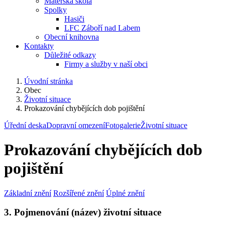
Mateřská škola
Spolky
Hasiči
LFC Záboří nad Labem
Obecní knihovna
Kontakty
Důležité odkazy
Firmy a služby v naší obci
Úvodní stránka
Obec
Životní situace
Prokazování chybějících dob pojištění
Úřední deska
Dopravní omezení
Fotogalerie
Životní situace
Prokazování chybějících dob
pojištění
Základní znění
Rozšířené znění
Úplné znění
3. Pojmenování (název) životní situace