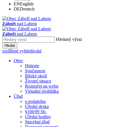
EN
English
DE
Deutsch
Záboří
nad Labem
Záboří
nad Labem
Hledaný výraz
Hledat
rozšířené vyhledávání
Obec
Historie
Současnost
Blízké okolí
Životní situace
Rozpočet na webu
Virtuální prohlídka
Úřad
e-podatelna
Úřední deska
§106⁄99 Sb.
Úřední hodiny
Stavební úřad
Dopravní omezení