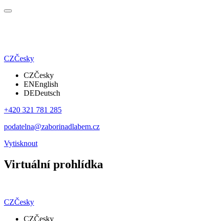
CZ
Česky
CZ
Česky
EN
English
DE
Deutsch
+420 321 781 285
podatelna@zaborinadlabem.cz
Vytisknout
Virtuální prohlídka
CZ
Česky
CZ
Česky