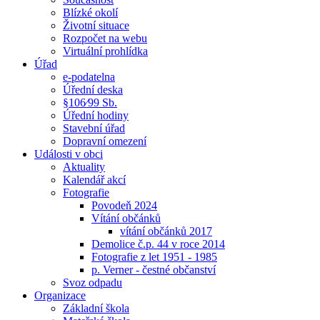
Blízké okolí
Životní situace
Rozpočet na webu
Virtuální prohlídka
Úřad
e-podatelna
Úřední deska
§106⁄99 Sb.
Úřední hodiny
Stavební úřad
Dopravní omezení
Události v obci
Aktuality
Kalendář akcí
Fotografie
Povodeň 2024
Vítání občánků
vítání občánků 2017
Demolice č.p. 44 v roce 2014
Fotografie z let 1951 - 1985
p. Verner - čestné občanství
Svoz odpadu
Organizace
Základní škola