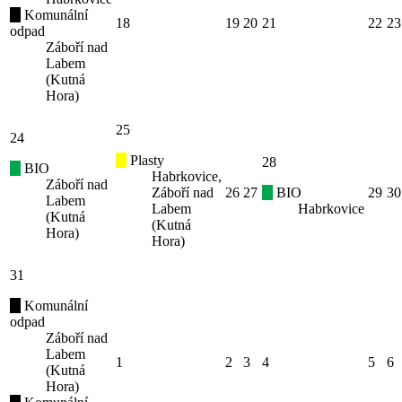
Komunální
18
19
20
21
22
23
odpad
Záboří nad
Labem
(Kutná
Hora)
25
24
Plasty
28
BIO
Habrkovice,
Záboří nad
Záboří nad
26
27
BIO
29
30
Labem
Labem
Habrkovice
(Kutná
(Kutná
Hora)
Hora)
31
Komunální
odpad
Záboří nad
Labem
1
2
3
4
5
6
(Kutná
Hora)