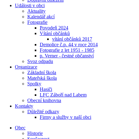
Události v obci
Aktuality
Kalendář akcí
Fotografie
Povodeň 2024
Vítání občánků
vítání občánků 2017
Demolice č.p. 44 v roce 2014
Fotografie z let 1951 - 1985
p. Verner - čestné občanství
Svoz odpadu
Organizace
Základní škola
Mateřská škola
Spolky
Hasiči
LFC Záboří nad Labem
Obecní knihovna
Kontakty
Důležité odkazy
Firmy a služby v naší obci
Obec
Historie
Současnost