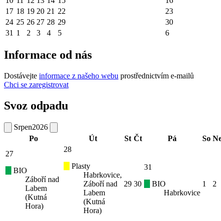
10
11
12
13
14
15
16
17
18
19
20
21
22
23
24
25
26
27
28
29
30
31
1
2
3
4
5
6
Informace od nás
Dostávejte
informace z našeho webu
prostřednictvím e-mailů
Chci se zaregistrovat
Svoz odpadu
Srpen
2026
Po
Út
St
Čt
Pá
So
N
28
27
Plasty
31
BIO
Habrkovice,
Záboří nad
Záboří nad
29
30
BIO
1
2
Labem
Labem
Habrkovice
(Kutná
(Kutná
Hora)
Hora)