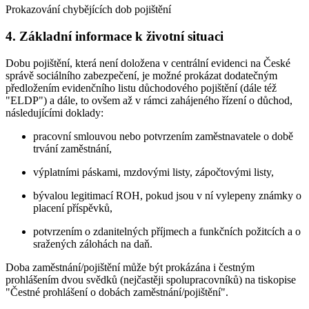
Prokazování chybějících dob pojištění
4. Základní informace k životní situaci
Dobu pojištění, která není doložena v centrální evidenci na České
správě sociálního zabezpečení, je možné prokázat dodatečným
předložením evidenčního listu důchodového pojištění (dále též
"ELDP") a dále, to ovšem až v rámci zahájeného řízení o důchod,
následujícími doklady:
pracovní smlouvou nebo potvrzením zaměstnavatele o době
trvání zaměstnání,
výplatními páskami, mzdovými listy, zápočtovými listy,
bývalou legitimací ROH, pokud jsou v ní vylepeny známky o
placení příspěvků,
potvrzením o zdanitelných příjmech a funkčních požitcích a o
sražených zálohách na daň.
Doba zaměstnání/pojištění může být prokázána i čestným
prohlášením dvou svědků (nejčastěji spolupracovníků) na tiskopise
"Čestné prohlášení o dobách zaměstnání/pojištění".