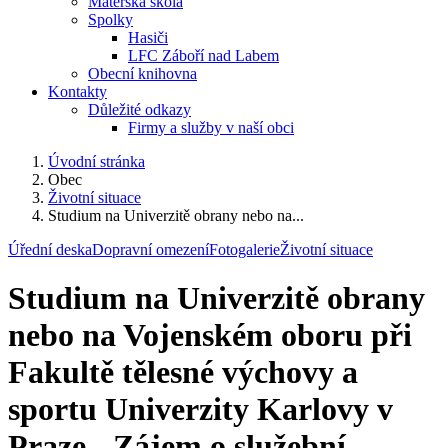
Mateřská škola
Spolky
Hasiči
LFC Záboří nad Labem
Obecní knihovna
Kontakty
Důležité odkazy
Firmy a služby v naší obci
Úvodní stránka
Obec
Životní situace
Studium na Univerzitě obrany nebo na...
Úřední deska
Dopravní omezení
Fotogalerie
Životní situace
Studium na Univerzitě obrany
nebo na Vojenském oboru při
Fakultě tělesné výchovy a
sportu Univerzity Karlovy v
Praze - Zájem o služební