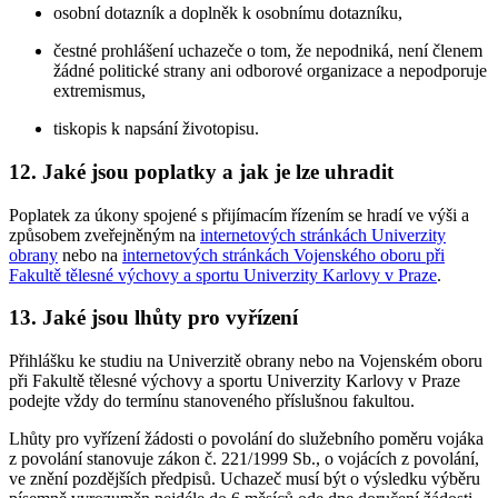
osobní dotazník a doplněk k osobnímu dotazníku,
čestné prohlášení uchazeče o tom, že nepodniká, není členem
žádné politické strany ani odborové organizace a nepodporuje
extremismus,
tiskopis k napsání životopisu.
12. Jaké jsou poplatky a jak je lze uhradit
Poplatek za úkony spojené s přijímacím řízením se hradí ve výši a
způsobem zveřejněným na
internetových stránkách Univerzity
obrany
nebo na
internetových stránkách Vojenského oboru při
Fakultě tělesné výchovy a sportu Univerzity Karlovy v Praze
.
13. Jaké jsou lhůty pro vyřízení
Přihlášku ke studiu na Univerzitě obrany nebo na Vojenském oboru
při Fakultě tělesné výchovy a sportu Univerzity Karlovy v Praze
podejte vždy do termínu stanoveného příslušnou fakultou.
Lhůty pro vyřízení žádosti o povolání do služebního poměru vojáka
z povolání stanovuje zákon č. 221/1999 Sb., o vojácích z povolání,
ve znění pozdějších předpisů. Uchazeč musí být o výsledku výběru