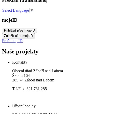
Překlad (translations)
Select Language
▼
mojeID
Proč mojeID
Naše projekty
Kontakty
Obecní úřad Záboří nad Labem
Školní 164
285 74 Záboří nad Labem
Tel/Fax: 321 781 285
Úřední hodiny