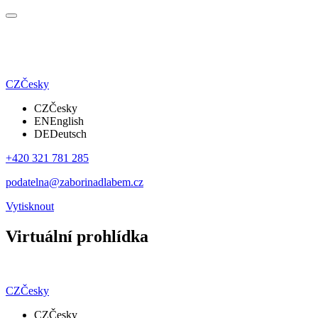
CZ
Česky
CZ
Česky
EN
English
DE
Deutsch
+420 321 781 285
podatelna@zaborinadlabem.cz
Vytisknout
Virtuální prohlídka
CZ
Česky
CZ
Česky