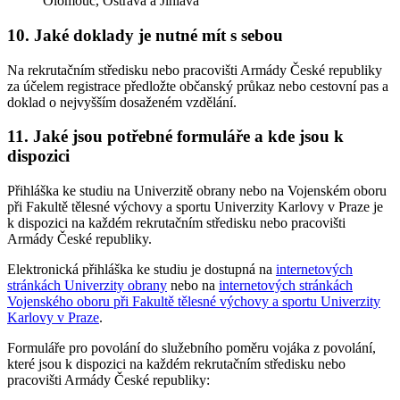
Olomouc, Ostrava a Jihlava
10. Jaké doklady je nutné mít s sebou
Na rekrutačním středisku nebo pracovišti Armády České republiky
za účelem registrace předložte občanský průkaz nebo cestovní pas a
doklad o nejvyšším dosaženém vzdělání.
11. Jaké jsou potřebné formuláře a kde jsou k
dispozici
Přihláška ke studiu na Univerzitě obrany nebo na Vojenském oboru
při Fakultě tělesné výchovy a sportu Univerzity Karlovy v Praze je
k dispozici na každém rekrutačním středisku nebo pracovišti
Armády České republiky.
Elektronická přihláška ke studiu je dostupná na
internetových
stránkách Univerzity obrany
nebo na
internetových stránkách
Vojenského oboru při Fakultě tělesné výchovy a sportu Univerzity
Karlovy v Praze
.
Formuláře pro povolání do služebního poměru vojáka z povolání,
které jsou k dispozici na každém rekrutačním středisku nebo
pracovišti Armády České republiky: