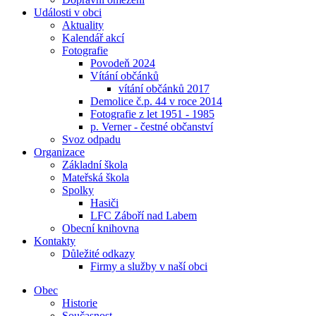
Události v obci
Aktuality
Kalendář akcí
Fotografie
Povodeň 2024
Vítání občánků
vítání občánků 2017
Demolice č.p. 44 v roce 2014
Fotografie z let 1951 - 1985
p. Verner - čestné občanství
Svoz odpadu
Organizace
Základní škola
Mateřská škola
Spolky
Hasiči
LFC Záboří nad Labem
Obecní knihovna
Kontakty
Důležité odkazy
Firmy a služby v naší obci
Obec
Historie
Současnost