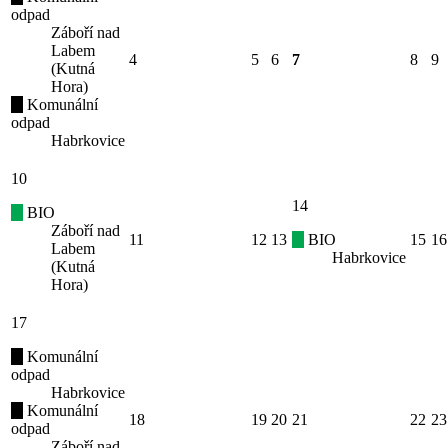
odpad
Záboří nad
Labem
4
5
6
7
8
9
(Kutná
Hora)
Komunální
odpad
Habrkovice
10
14
BIO
Záboří nad
11
12
13
BIO
15
16
Labem
Habrkovice
(Kutná
Hora)
17
Komunální
odpad
Habrkovice
Komunální
18
19
20
21
22
23
odpad
Záboří nad