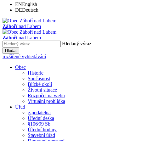
EN
English
DE
Deutsch
Záboří
nad Labem
Záboří
nad Labem
Hledaný výraz
Hledat
rozšířené vyhledávání
Obec
Historie
Současnost
Blízké okolí
Životní situace
Rozpočet na webu
Virtuální prohlídka
Úřad
e-podatelna
Úřední deska
§106⁄99 Sb.
Úřední hodiny
Stavební úřad
Dopravní omezení