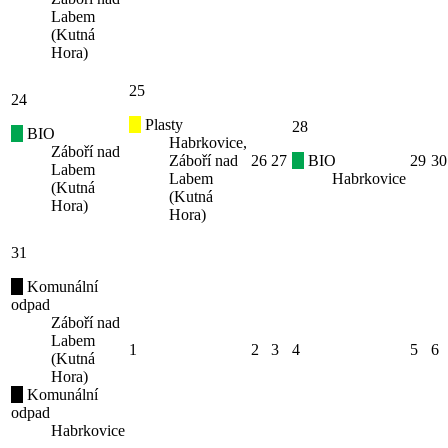
Labem
(Kutná
Hora)
25
24
Plasty
28
BIO
Habrkovice,
Záboří nad
Záboří nad
26
27
BIO
29
30
Labem
Labem
Habrkovice
(Kutná
(Kutná
Hora)
Hora)
31
Komunální
odpad
Záboří nad
Labem
1
2
3
4
5
6
(Kutná
Hora)
Komunální
odpad
Habrkovice