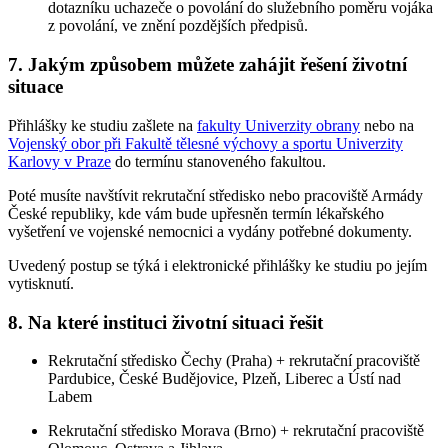
dotazníku uchazeče o povolání do služebního poměru vojáka
z povolání, ve znění pozdějších předpisů.
7. Jakým způsobem můžete zahájit řešení životní
situace
Přihlášky ke studiu zašlete na
fakulty Univerzity obrany
nebo na
Vojenský obor při Fakultě tělesné výchovy a sportu Univerzity
Karlovy v Praze
do termínu stanoveného fakultou.
Poté musíte navštívit rekrutační středisko nebo pracoviště Armády
České republiky, kde vám bude upřesněn termín lékařského
vyšetření ve vojenské nemocnici a vydány potřebné dokumenty.
Uvedený postup se týká i elektronické přihlášky ke studiu po jejím
vytisknutí.
8. Na které instituci životní situaci řešit
Rekrutační středisko Čechy (Praha) + rekrutační pracoviště
Pardubice, České Budějovice, Plzeň, Liberec a Ústí nad
Labem
Rekrutační středisko Morava (Brno) + rekrutační pracoviště