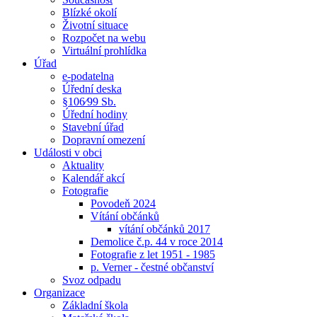
Blízké okolí
Životní situace
Rozpočet na webu
Virtuální prohlídka
Úřad
e-podatelna
Úřední deska
§106⁄99 Sb.
Úřední hodiny
Stavební úřad
Dopravní omezení
Události v obci
Aktuality
Kalendář akcí
Fotografie
Povodeň 2024
Vítání občánků
vítání občánků 2017
Demolice č.p. 44 v roce 2014
Fotografie z let 1951 - 1985
p. Verner - čestné občanství
Svoz odpadu
Organizace
Základní škola