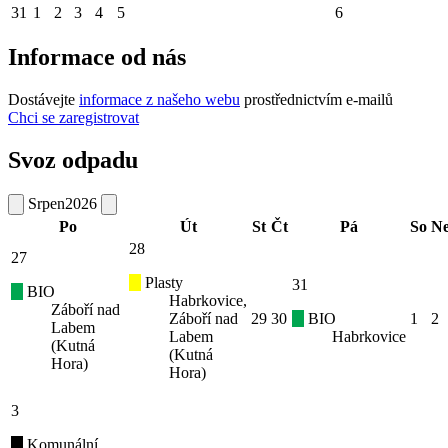
31
1
2
3
4
5
6
Informace od nás
Dostávejte
informace z našeho webu
prostřednictvím e-mailů
Chci se zaregistrovat
Svoz odpadu
Srpen
2026
Po
Út
St
Čt
Pá
So
N
28
27
Plasty
31
BIO
Habrkovice,
Záboří nad
Záboří nad
29
30
BIO
1
2
Labem
Labem
Habrkovice
(Kutná
(Kutná
Hora)
Hora)
3
Komunální