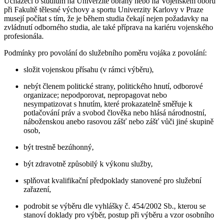
Uchazeči o studium na Univerzitě obrany nebo na Vojenském oboru
při Fakultě tělesné výchovy a sportu Univerzity Karlovy v Praze
musejí počítat s tím, že je během studia čekají nejen požadavky na
zvládnutí odborného studia, ale také příprava na kariéru vojenského
profesionála.
Podmínky pro povolání do služebního poměru vojáka z povolání:
složit vojenskou přísahu (v rámci výběru),
nebýt členem politické strany, politického hnutí, odborové
organizace; nepodporovat, nepropagovat nebo
nesympatizovat s hnutím, které prokazatelně směřuje k
potlačování práv a svobod člověka nebo hlásá národnostní,
náboženskou anebo rasovou zášť nebo zášť vůči jiné skupině
osob,
být trestně bezúhonný,
být zdravotně způsobilý k výkonu služby,
splňovat kvalifikační předpoklady stanovené pro služební
zařazení,
podrobit se výběru dle vyhlášky č. 454/2002 Sb., kterou se
stanoví doklady pro výběr, postup při výběru a vzor osobního