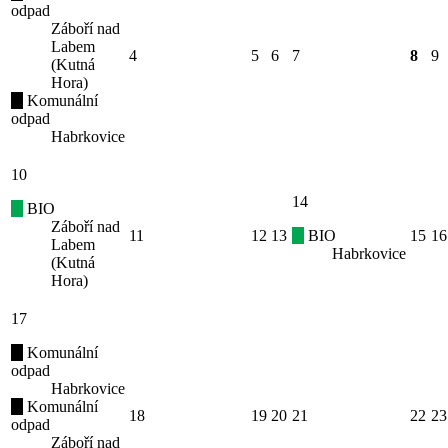
odpad
Záboří nad
Labem
4
5
6
7
8
9
(Kutná
Hora)
Komunální
odpad
Habrkovice
10
14
BIO
Záboří nad
11
12
13
BIO
15
16
Labem
Habrkovice
(Kutná
Hora)
17
Komunální
odpad
Habrkovice
Komunální
18
19
20
21
22
23
odpad
Záboří nad