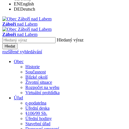
EN
English
DE
Deutsch
Záboří
nad Labem
Záboří
nad Labem
Hledaný výraz
Hledat
rozšířené vyhledávání
Obec
Historie
Současnost
Blízké okolí
Životní situace
Rozpočet na webu
Virtuální prohlídka
Úřad
e-podatelna
Úřední deska
§106⁄99 Sb.
Úřední hodiny
Stavební úřad
Dopravní omezení