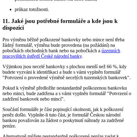
průkaz totožnosti.
11. Jaké jsou potřebné formuláře a kde jsou k
dispozici
Pro výměnu běžně poškozené bankovky nebo mince není třeba
žádný formulář, výměna bude provedena (na požádání) na
pobočkách obchodních bank nebo na pobočkách a
územních
pracovištích ústředí České národní banky
.
Výjimkou jsou necelé bankovky s plochou menší než 66 %, kdy
budete vyzváni k identifikaci a bude s vámi vyplněn formulář
"Potvrzení o provedené výměně necelých tuzemských bankovek".
Pokud k výměně předložíte nestandardně poškozenou bankovku
nebo minci, bude zadržena a s vámi vyplněn formulář "Potvrzení o
zadržení bankovek nebo mincí".
Součástí formuláře je část popisující okolnosti, jak k poškození
peněz došlo. Vyplníte-li tuto část, je formulář Českou národní
bankou považován za žádost o poskytnutí náhrady za zadržené
peníze.
Alternativně můžete nestandardně poškozené peníze zaslat k