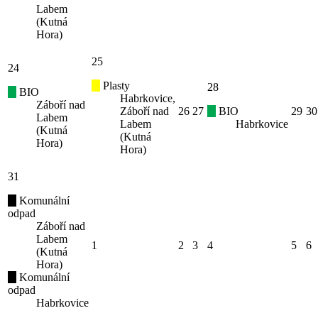
Labem
(Kutná
Hora)
25
24
Plasty
28
BIO
Habrkovice,
Záboří nad
Záboří nad
26
27
BIO
29
30
Labem
Labem
Habrkovice
(Kutná
(Kutná
Hora)
Hora)
31
Komunální
odpad
Záboří nad
Labem
1
2
3
4
5
6
(Kutná
Hora)
Komunální
odpad
Habrkovice