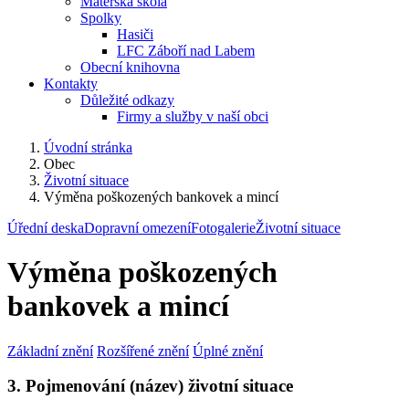
Mateřská škola
Spolky
Hasiči
LFC Záboří nad Labem
Obecní knihovna
Kontakty
Důležité odkazy
Firmy a služby v naší obci
Úvodní stránka
Obec
Životní situace
Výměna poškozených bankovek a mincí
Úřední deska
Dopravní omezení
Fotogalerie
Životní situace
Výměna poškozených
bankovek a mincí
Základní znění
Rozšířené znění
Úplné znění
3. Pojmenování (název) životní situace