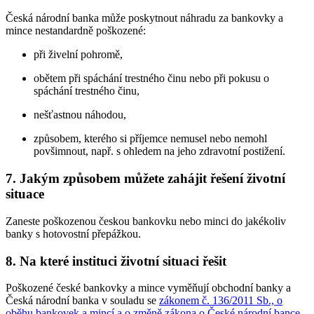
Česká národní banka může poskytnout náhradu za bankovky a
mince nestandardně poškozené:
při živelní pohromě,
obětem při spáchání trestného činu nebo při pokusu o
spáchání trestného činu,
nešťastnou náhodou,
způsobem, kterého si příjemce nemusel nebo nemohl
povšimnout, např. s ohledem na jeho zdravotní postižení.
7. Jakým způsobem můžete zahájit řešení životní
situace
Zaneste poškozenou českou bankovku nebo minci do jakékoliv
banky s hotovostní přepážkou.
8. Na které instituci životní situaci řešit
Poškozené české bankovky a mince vyměňují obchodní banky a
Česká národní banka v souladu se
zákonem č. 136/2011 Sb., o
oběhu bankovek a mincí a o změně zákona o České národní bance,