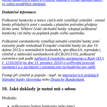
ve znění pozdějších předpisů
.
Dodatečné informace:
Poškozené bankovky a mince cizích měn vyměňují centrální - emisní
banky příslušných zemí v souladu s platnými právními předpisy
těchto zemí. Některé české obchodní banky vykupují poškozené
bankovky cizí měny za poplatek podle svého sazebníku.
Poškozené eurobankovky vyměňují národní centrální banky zemí
eurozóny podle rozhodnutí Evropské centrální banky (ze dne 19.
dubna 2013) o nominálních hodnotách, specifikacích, reprodukci,
výměně a stahování eurobankovek (ECB/2013/10), poškozené
euromince pak podle
nařízení Evropského parlamentu a Rady (EU)
č. 1210/2010 (ze dne 15. prosince 2010) o ověřování pravosti
euromincí a o zacházení s euromincemi nevhodnými pro oběh
.
Postup při výměně je popsán - např. na
internetových stránkách
Národné banky Slovenska
nebo
Deutsche Bundesbank
.
10. Jaké doklady je nutné mít s sebou
Předložte:
poškozenou českou bankovku nebo minci,