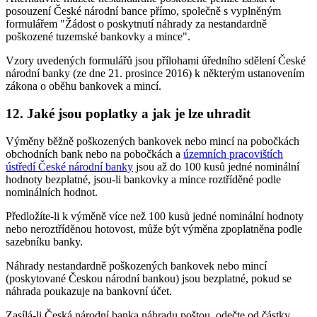
posouzení České národní bance přímo, společně s vyplněným
formulářem "Žádost o poskytnutí náhrady za nestandardně
poškozené tuzemské bankovky a mince".
Vzory uvedených formulářů jsou přílohami úředního sdělení České
národní banky (ze dne 21. prosince 2016) k některým ustanovením
zákona o oběhu bankovek a mincí.
12. Jaké jsou poplatky a jak je lze uhradit
Výměny běžně poškozených bankovek nebo mincí na pobočkách
obchodních bank nebo na pobočkách a
územních pracovištích
ústředí České národní banky
jsou až do 100 kusů jedné nominální
hodnoty bezplatné, jsou-li bankovky a mince roztříděné podle
nominálních hodnot.
Předložíte-li k výměně více než 100 kusů jedné nominální hodnoty
nebo neroztříděnou hotovost, může být výměna zpoplatněna podle
sazebníku banky.
Náhrady nestandardně poškozených bankovek nebo mincí
(poskytované Českou národní bankou) jsou bezplatné, pokud se
náhrada poukazuje na bankovní účet.
Zasílá-li Česká národní banka náhradu poštou, odečte od částky