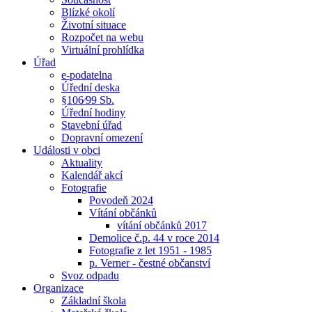
Blízké okolí
Životní situace
Rozpočet na webu
Virtuální prohlídka
Úřad
e-podatelna
Úřední deska
§106⁄99 Sb.
Úřední hodiny
Stavební úřad
Dopravní omezení
Události v obci
Aktuality
Kalendář akcí
Fotografie
Povodeň 2024
Vítání občánků
vítání občánků 2017
Demolice č.p. 44 v roce 2014
Fotografie z let 1951 - 1985
p. Verner - čestné občanství
Svoz odpadu
Organizace
Základní škola