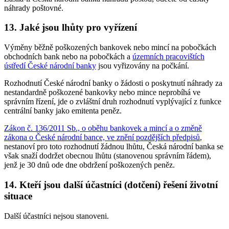
náhrady poštovné.
13. Jaké jsou lhůty pro vyřízení
Výměny běžně poškozených bankovek nebo mincí na pobočkách
obchodních bank nebo na pobočkách a
územních pracovištích
ústředí České národní banky
jsou vyřizovány na počkání.
Rozhodnutí České národní banky o žádosti o poskytnutí náhrady za
nestandardně poškozené bankovky nebo mince neprobíhá ve
správním řízení, jde o zvláštní druh rozhodnutí vyplývající z funkce
centrální banky jako emitenta peněz.
Zákon č. 136/2011 Sb., o oběhu bankovek a mincí a o změně
zákona o České národní bance, ve znění pozdějších předpisů
,
nestanoví pro toto rozhodnutí žádnou lhůtu, Česká národní banka se
však snaží dodržet obecnou lhůtu (stanovenou správním řádem),
jenž je 30 dnů ode dne obdržení poškozených peněz.
14. Kteří jsou další účastníci (dotčení) řešení životní
situace
Další účastníci nejsou stanoveni.