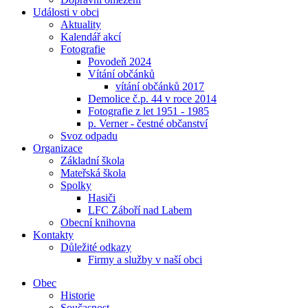
Události v obci
Aktuality
Kalendář akcí
Fotografie
Povodeň 2024
Vítání občánků
vítání občánků 2017
Demolice č.p. 44 v roce 2014
Fotografie z let 1951 - 1985
p. Verner - čestné občanství
Svoz odpadu
Organizace
Základní škola
Mateřská škola
Spolky
Hasiči
LFC Záboří nad Labem
Obecní knihovna
Kontakty
Důležité odkazy
Firmy a služby v naší obci
Obec
Historie
Současnost