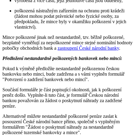
vyrobená z více částí, jejíž jednotlivé části jsou odděleny,
poškozená nástražným zařízením na ochranu proti krádeži
(žádost mohou podat právnické nebo fyzické osoby, za
předpokladu, že mince byly v okamžiku poškození v jejich
vlastnictví).
Mince poškozené jinak než nestandardně, tzv. běžně poškozené,
bezplatně vyměňují za nepoškozené mince stejné nominální hodnoty
pobočky obchodních bank a
zastoupení České národní banky
.
Předložení nestandardně poškozených bankovek nebo mincí:
Pokud k výměně předložíte nestandardně poškozenou českou
bankovku nebo minci, bude zadržena a s vámi vyplněn formulář
"Potvrzení o zadržení bankovek nebo mincí".
Součástí formuláře je část popisující okolnosti, jak k poškození
peněz došlo. Vyplníte-li tuto část, je formulář Českou národní
bankou považován za žádost o poskytnutí náhrady za zadržené
peníze.
Alternativně můžete nestandardně poškozené peníze zaslat k
posouzení České národní bance přímo, společně s vyplněným
formulářem "Žádost o poskytnutí náhrady za nestandardně
poškozené tuzemské bankovky a mince".