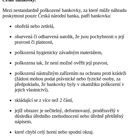
Mezi nestandardně poškozené bankovky, za které může náhradu
poskytnout pouze Česká národní banka, patří bankovka:
ohořelá nebo zetlelá,
obarvená či odbarvená natolik, že jsou pochybnosti o její
pravosti či platnosti,
poškozená hygienicky závadným materiálem,
poškozena tak, že není možné ověřit její pravost,
poškozená nástražným zařízením na ochranu proti krádeži
(žádost mohou podat právnické nebo fyzické osoby, za
předpokladu, že bankovky byly v okamžiku poškození v
jejich vlastnictví),
skládající se z více než 2 částí,
jejíž obrazec je nečitelný, deformovaný, proděravělý v
důsledku úředního znehodnocení nebo úředně přetištěný
nápisem,
které chybí celý horní nebo spodní okraj.