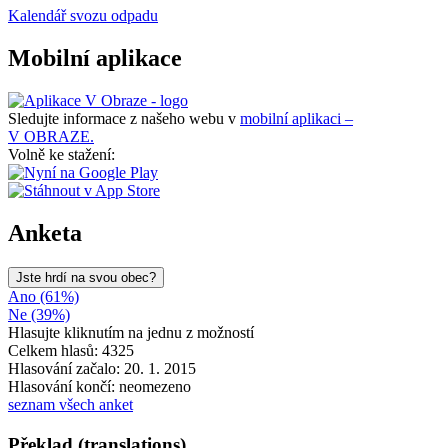
Kalendář svozu odpadu
Mobilní aplikace
Sledujte informace z našeho webu v
mobilní aplikaci –
V OBRAZE.
Volně ke stažení:
Anketa
Jste hrdí na svou obec?
Ano (61%)
Ne (39%)
Hlasujte kliknutím na jednu z možností
Celkem hlasů: 4325
Hlasování začalo: 20. 1. 2015
Hlasování končí: neomezeno
seznam všech anket
Překlad (translations)