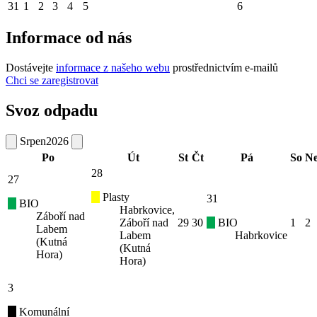
31
1
2
3
4
5
6
Informace od nás
Dostávejte
informace z našeho webu
prostřednictvím e-mailů
Chci se zaregistrovat
Svoz odpadu
Srpen
2026
Po
Út
St
Čt
Pá
So
N
28
27
Plasty
31
BIO
Habrkovice,
Záboří nad
Záboří nad
29
30
BIO
1
2
Labem
Labem
Habrkovice
(Kutná
(Kutná
Hora)
Hora)
3
Komunální