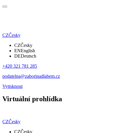
CZ
Česky
CZ
Česky
EN
English
DE
Deutsch
+420 321 781 285
podatelna@zaborinadlabem.cz
Vytisknout
Virtuální prohlídka
CZ
Česky
CZ
Česky