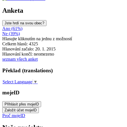
Anketa
Jste hrdí na svou obec?
Ano (61%)
Ne (39%)
Hlasujte kliknutím na jednu z možností
Celkem hlasů: 4325
Hlasování začalo: 20. 1. 2015
Hlasování končí: neomezeno
seznam všech anket
Překlad (translations)
Select Language
▼
mojeID
Proč mojeID