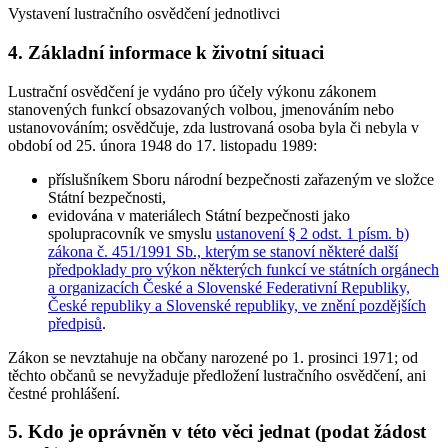
Vystavení lustračního osvědčení jednotlivci
4. Základní informace k životní situaci
Lustrační osvědčení je vydáno
pro účely výkonu zákonem
stanovených funkcí
obsazovaných volbou, jmenováním nebo
ustanovováním; osvědčuje, zda lustrovaná osoba byla či nebyla v
období od 25. února 1948 do 17. listopadu 1989:
příslušníkem Sboru národní bezpečnosti zařazeným ve složce
Státní bezpečnosti,
evidována v materiálech Státní bezpečnosti jako
spolupracovník ve smyslu
ustanovení § 2 odst. 1 písm. b)
zákona č. 451/1991 Sb., kterým se stanoví některé další
předpoklady pro výkon některých funkcí ve státních orgánech
a organizacích České a Slovenské Federativní Republiky,
České republiky a Slovenské republiky, ve znění pozdějších
předpisů
.
Zákon se
nevztahuje na občany narozené po 1. prosinci 1971
; od
těchto občanů se nevyžaduje předložení lustračního osvědčení, ani
čestné prohlášení.
5. Kdo je oprávněn v této věci jednat (podat žádost