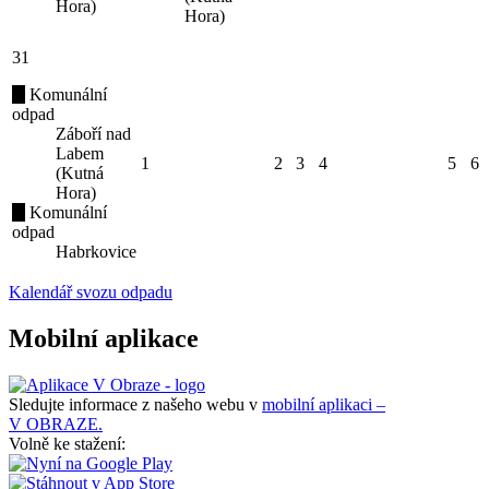
Hora)
Hora)
31
Komunální
odpad
Záboří nad
Labem
1
2
3
4
5
6
(Kutná
Hora)
Komunální
odpad
Habrkovice
Kalendář svozu odpadu
Mobilní aplikace
Sledujte informace z našeho webu v
mobilní aplikaci –
V OBRAZE.
Volně ke stažení: