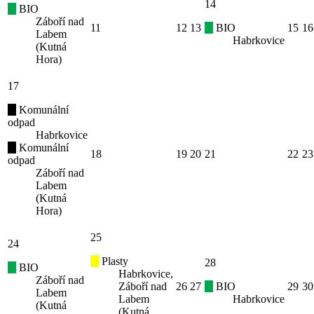
14
BIO
Záboří nad
11
12
13
BIO
15
16
Labem
Habrkovice
(Kutná
Hora)
17
Komunální
odpad
Habrkovice
Komunální
18
19
20
21
22
23
odpad
Záboří nad
Labem
(Kutná
Hora)
25
24
Plasty
28
BIO
Habrkovice,
Záboří nad
Záboří nad
26
27
BIO
29
30
Labem
Labem
Habrkovice
(Kutná
(Kutná