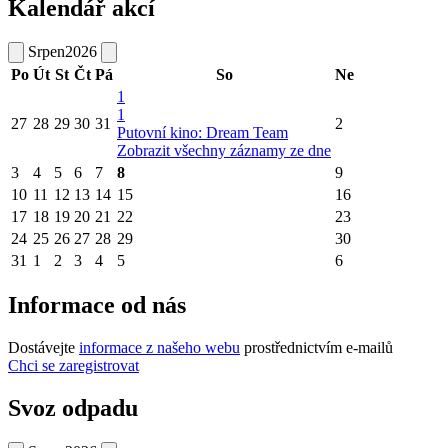
Kalendář akcí
Srpen
2026
Po
Út
St
Čt
Pá
So
Ne
1
1
27
28
29
30
31
2
Putovní kino: Dream Team
Zobrazit všechny záznamy ze dne
3
4
5
6
7
8
9
10
11
12
13
14
15
16
17
18
19
20
21
22
23
24
25
26
27
28
29
30
31
1
2
3
4
5
6
Informace od nás
Dostávejte
informace z našeho webu
prostřednictvím e-mailů
Chci se zaregistrovat
Svoz odpadu