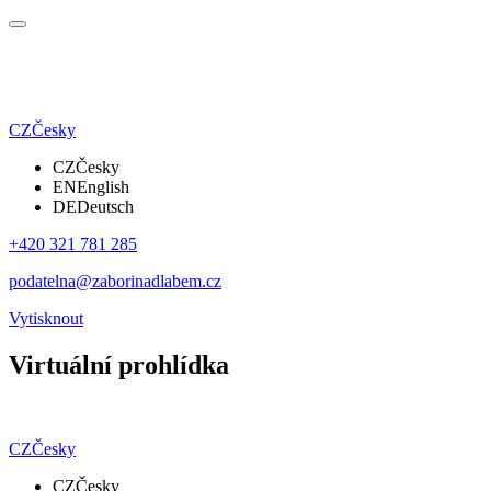
CZ
Česky
CZ
Česky
EN
English
DE
Deutsch
+420 321 781 285
podatelna@zaborinadlabem.cz
Vytisknout
Virtuální prohlídka
CZ
Česky
CZ
Česky