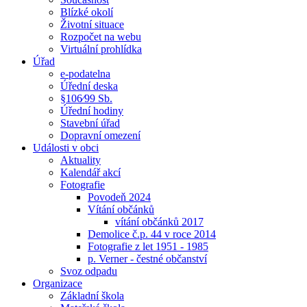
Blízké okolí
Životní situace
Rozpočet na webu
Virtuální prohlídka
Úřad
e-podatelna
Úřední deska
§106⁄99 Sb.
Úřední hodiny
Stavební úřad
Dopravní omezení
Události v obci
Aktuality
Kalendář akcí
Fotografie
Povodeň 2024
Vítání občánků
vítání občánků 2017
Demolice č.p. 44 v roce 2014
Fotografie z let 1951 - 1985
p. Verner - čestné občanství
Svoz odpadu
Organizace
Základní škola