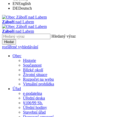
EN
English
DE
Deutsch
Záboří
nad Labem
Záboří
nad Labem
Hledaný výraz
Hledat
rozšířené vyhledávání
Obec
Historie
Současnost
Blízké okolí
Životní situace
Rozpočet na webu
Virtuální prohlídka
Úřad
e-podatelna
Úřední deska
§106⁄99 Sb.
Úřední hodiny
Stavební úřad
Dopravní omezení