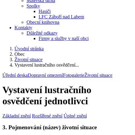
Mateřská škola
Spolky
Hasiči
LFC Záboří nad Labem
Obecní knihovna
Kontakty
Důležité odkazy
Firmy a služby v naší obci
Úvodní stránka
Obec
Životní situace
Vystavení lustračního osvědčení...
Úřední deska
Dopravní omezení
Fotogalerie
Životní situace
Vystavení lustračního
osvědčení jednotlivci
Základní znění
Rozšířené znění
Úplné znění
3. Pojmenování (název) životní situace