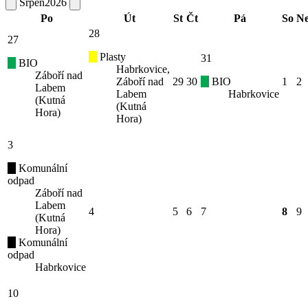
Srpen
2026
Po
Út
St
Čt
Pá
So
N
28
27
Plasty
31
BIO
Habrkovice,
Záboří nad
Záboří nad
29
30
BIO
1
2
Labem
Labem
Habrkovice
(Kutná
(Kutná
Hora)
Hora)
3
Komunální
odpad
Záboří nad
Labem
4
5
6
7
8
9
(Kutná
Hora)
Komunální
odpad
Habrkovice
10