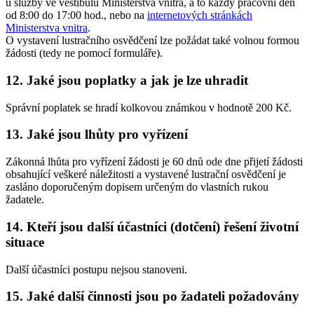
u služby ve vestibulu Ministerstva vnitra, a to každý pracovní den
od 8:00 do 17:00 hod., nebo na
internetových stránkách
Ministerstva vnitra
.
O vystavení lustračního osvědčení lze požádat také volnou formou
žádosti (tedy ne pomocí formuláře).
12. Jaké jsou poplatky a jak je lze uhradit
Správní poplatek se hradí kolkovou známkou v hodnotě 200 Kč.
13. Jaké jsou lhůty pro vyřízení
Zákonná lhůta pro vyřízení žádosti je 60 dnů ode dne přijetí žádosti
obsahující veškeré náležitosti a vystavené lustrační osvědčení je
zasláno doporučeným dopisem určeným do vlastních rukou
žadatele.
14. Kteří jsou další účastníci (dotčení) řešení životní
situace
Další účastníci postupu nejsou stanoveni.
15. Jaké další činnosti jsou po žadateli požadovány