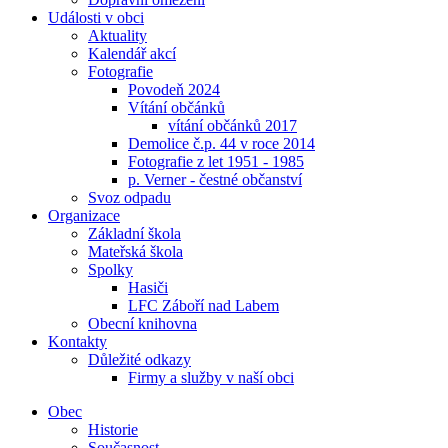
Události v obci
Aktuality
Kalendář akcí
Fotografie
Povodeň 2024
Vítání občánků
vítání občánků 2017
Demolice č.p. 44 v roce 2014
Fotografie z let 1951 - 1985
p. Verner - čestné občanství
Svoz odpadu
Organizace
Základní škola
Mateřská škola
Spolky
Hasiči
LFC Záboří nad Labem
Obecní knihovna
Kontakty
Důležité odkazy
Firmy a služby v naší obci
Obec
Historie
Současnost