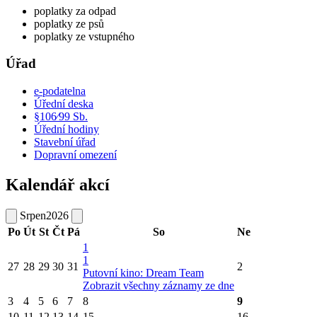
poplatky za odpad
poplatky ze psů
poplatky ze vstupného
Úřad
e-podatelna
Úřední deska
§106⁄99 Sb.
Úřední hodiny
Stavební úřad
Dopravní omezení
Kalendář akcí
Srpen
2026
Po
Út
St
Čt
Pá
So
Ne
1
1
27
28
29
30
31
2
Putovní kino: Dream Team
Zobrazit všechny záznamy ze dne
3
4
5
6
7
8
9
10
11
12
13
14
15
16