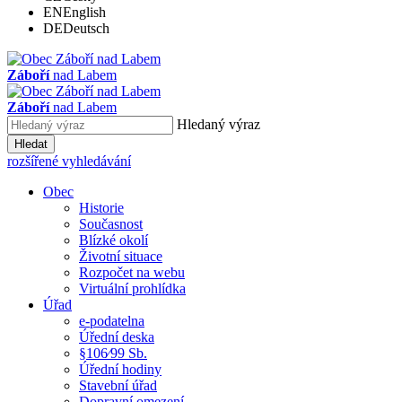
EN
English
DE
Deutsch
Záboří
nad Labem
Záboří
nad Labem
Hledaný výraz
Hledat
rozšířené vyhledávání
Obec
Historie
Současnost
Blízké okolí
Životní situace
Rozpočet na webu
Virtuální prohlídka
Úřad
e-podatelna
Úřední deska
§106⁄99 Sb.
Úřední hodiny
Stavební úřad
Dopravní omezení