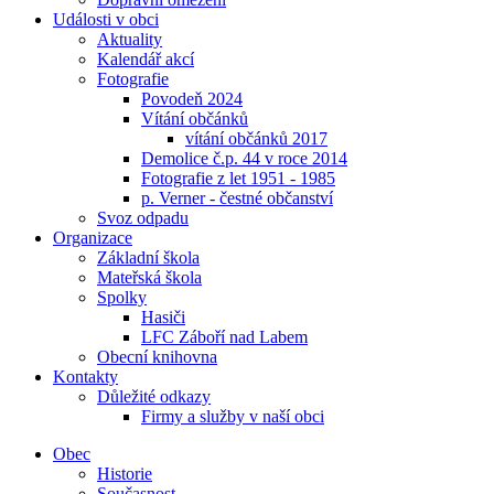
Události v obci
Aktuality
Kalendář akcí
Fotografie
Povodeň 2024
Vítání občánků
vítání občánků 2017
Demolice č.p. 44 v roce 2014
Fotografie z let 1951 - 1985
p. Verner - čestné občanství
Svoz odpadu
Organizace
Základní škola
Mateřská škola
Spolky
Hasiči
LFC Záboří nad Labem
Obecní knihovna
Kontakty
Důležité odkazy
Firmy a služby v naší obci
Obec
Historie
Současnost