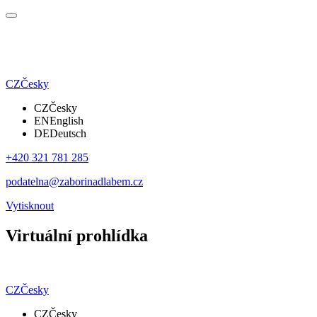
CZ
Česky
CZ
Česky
EN
English
DE
Deutsch
+420 321 781 285
podatelna@zaborinadlabem.cz
Vytisknout
Virtuální prohlídka
CZ
Česky
CZ
Česky