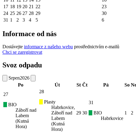
17
18
19
20
21
22
23
24
25
26
27
28
29
30
31
1
2
3
4
5
6
Informace od nás
Dostávejte
informace z našeho webu
prostřednictvím e-mailů
Chci se zaregistrovat
Svoz odpadu
Srpen
2026
Po
Út
St
Čt
Pá
So
N
28
27
Plasty
31
BIO
Habrkovice,
Záboří nad
Záboří nad
29
30
BIO
1
2
Labem
Labem
Habrkovice
(Kutná
(Kutná
Hora)
Hora)