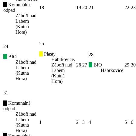
Komunální
18
19
20
21
22
23
odpad
Záboří nad
Labem
(Kutná
Hora)
25
24
Plasty
28
BIO
Habrkovice,
Záboří nad
Záboří nad
26
27
BIO
29
30
Labem
Labem
Habrkovice
(Kutná
(Kutná
Hora)
Hora)
31
Komunální
odpad
Záboří nad
Labem
1
2
3
4
5
6
(Kutná
Hora)
Komunální