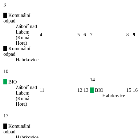
3
Komunální
odpad
Záboří nad
Labem
4
5
6
7
8
9
(Kutná
Hora)
Komunální
odpad
Habrkovice
10
14
BIO
Záboří nad
11
12
13
BIO
15
16
Labem
Habrkovice
(Kutná
Hora)
17
Komunální
odpad
Habrkovice