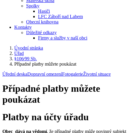
Mateřská škola
Spolky
Hasiči
LFC Záboří nad Labem
Obecní knihovna
Kontakty
Důležité odkazy
Firmy a služby v naší obci
Úvodní stránka
Úřad
§106⁄99 Sb.
Případné platby můžete poukázat
Úřední deska
Dopravní omezení
Fotogalerie
Životní situace
Případné platby můžete
poukázat
Platby na účty úřadu
Obec dává na vědomí
, že případné platby může povinný subjekt