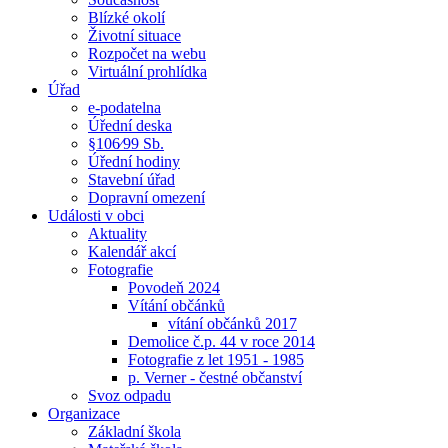
Blízké okolí
Životní situace
Rozpočet na webu
Virtuální prohlídka
Úřad
e-podatelna
Úřední deska
§106⁄99 Sb.
Úřední hodiny
Stavební úřad
Dopravní omezení
Události v obci
Aktuality
Kalendář akcí
Fotografie
Povodeň 2024
Vítání občánků
vítání občánků 2017
Demolice č.p. 44 v roce 2014
Fotografie z let 1951 - 1985
p. Verner - čestné občanství
Svoz odpadu
Organizace
Základní škola