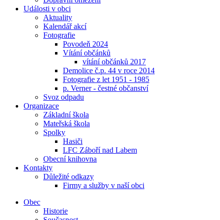
Události v obci
Aktuality
Kalendář akcí
Fotografie
Povodeň 2024
Vítání občánků
vítání občánků 2017
Demolice č.p. 44 v roce 2014
Fotografie z let 1951 - 1985
p. Verner - čestné občanství
Svoz odpadu
Organizace
Základní škola
Mateřská škola
Spolky
Hasiči
LFC Záboří nad Labem
Obecní knihovna
Kontakty
Důležité odkazy
Firmy a služby v naší obci
Obec
Historie
Současnost