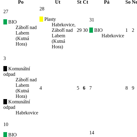
Po
Út
St
Čt
Pá
So
N
28
27
Plasty
31
BIO
Habrkovice,
Záboří nad
Záboří nad
29
30
BIO
1
2
Labem
Labem
Habrkovice
(Kutná
(Kutná
Hora)
Hora)
3
Komunální
odpad
Záboří nad
Labem
4
5
6
7
8
9
(Kutná
Hora)
Komunální
odpad
Habrkovice
10
14
BIO