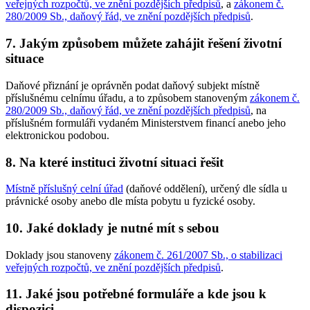
veřejných rozpočtů, ve znění pozdějších předpisů
, a
zákonem č.
280/2009 Sb., daňový řád, ve znění pozdějších předpisů
.
7. Jakým způsobem můžete zahájit řešení životní
situace
Daňové přiznání je oprávněn podat daňový subjekt místně
příslušnému celnímu úřadu, a to způsobem stanoveným
zákonem č.
280/2009 Sb., daňový řád, ve znění pozdějších předpisů
, na
příslušném formuláři vydaném Ministerstvem financí anebo jeho
elektronickou podobou.
8. Na které instituci životní situaci řešit
Místně příslušný celní úřad
(daňové oddělení), určený dle sídla u
právnické osoby anebo dle místa pobytu u fyzické osoby.
10. Jaké doklady je nutné mít s sebou
Doklady jsou stanoveny
zákonem č. 261/2007 Sb., o stabilizaci
veřejných rozpočtů, ve znění pozdějších předpisů
.
11. Jaké jsou potřebné formuláře a kde jsou k
dispozici