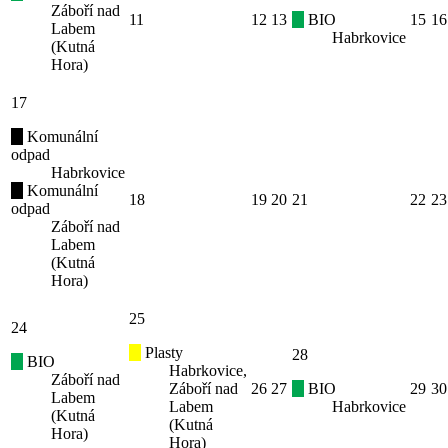
Záboří nad
11
12
13
BIO
15
16
Labem
Habrkovice
(Kutná
Hora)
17
Komunální
odpad
Habrkovice
Komunální
18
19
20
21
22
23
odpad
Záboří nad
Labem
(Kutná
Hora)
25
24
Plasty
28
BIO
Habrkovice,
Záboří nad
Záboří nad
26
27
BIO
29
30
Labem
Labem
Habrkovice
(Kutná
(Kutná
Hora)
Hora)