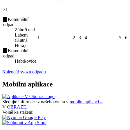
31
Komunální
odpad
Záboří nad
Labem
1
2
3
4
5
6
(Kutná
Hora)
Komunální
odpad
Habrkovice
Kalendář svozu odpadu
Mobilní aplikace
Sledujte informace z našeho webu v
mobilní aplikaci –
V OBRAZE.
Volně ke stažení: