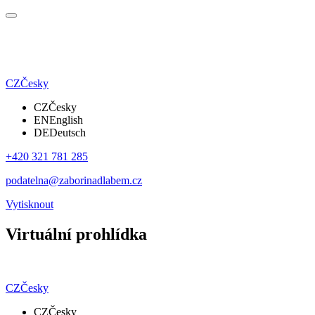
CZ
Česky
CZ
Česky
EN
English
DE
Deutsch
+420 321 781 285
podatelna@zaborinadlabem.cz
Vytisknout
Virtuální prohlídka
CZ
Česky
CZ
Česky