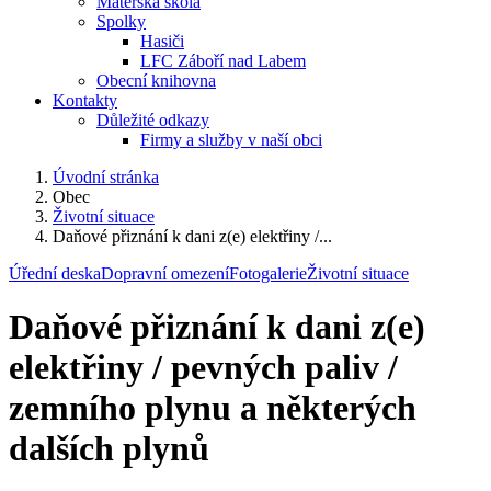
Mateřská škola
Spolky
Hasiči
LFC Záboří nad Labem
Obecní knihovna
Kontakty
Důležité odkazy
Firmy a služby v naší obci
Úvodní stránka
Obec
Životní situace
Daňové přiznání k dani z(e) elektřiny /...
Úřední deska
Dopravní omezení
Fotogalerie
Životní situace
Daňové přiznání k dani z(e)
elektřiny / pevných paliv /
zemního plynu a některých
dalších plynů