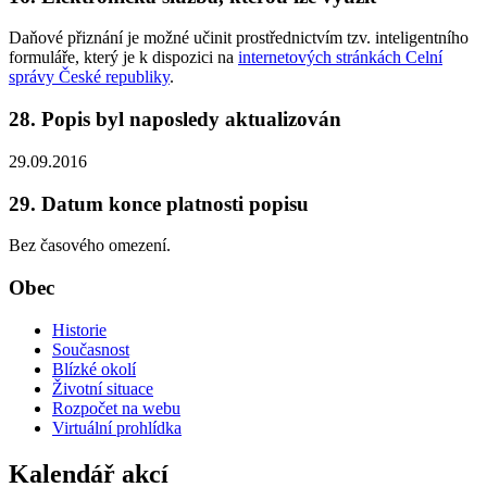
Daňové přiznání je možné učinit prostřednictvím tzv. inteligentního
formuláře, který je k dispozici na
internetových stránkách Celní
správy České republiky
.
28. Popis byl naposledy aktualizován
29.09.2016
29. Datum konce platnosti popisu
Bez časového omezení.
Obec
Historie
Současnost
Blízké okolí
Životní situace
Rozpočet na webu
Virtuální prohlídka
Kalendář akcí