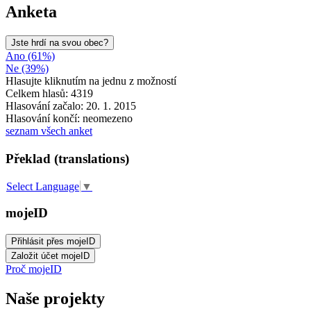
Anketa
Jste hrdí na svou obec?
Ano (61%)
Ne (39%)
Hlasujte kliknutím na jednu z možností
Celkem hlasů: 4319
Hlasování začalo: 20. 1. 2015
Hlasování končí: neomezeno
seznam všech anket
Překlad (translations)
Select Language
▼
mojeID
Proč mojeID
Naše projekty