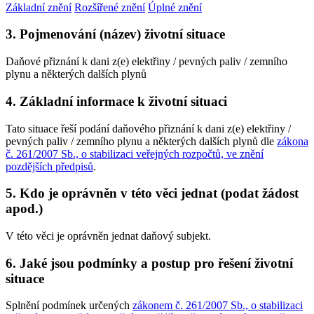
Základní znění
Rozšířené znění
Úplné znění
3. Pojmenování (název) životní situace
Daňové přiznání k dani z(e) elektřiny / pevných paliv / zemního
plynu a některých dalších plynů
4. Základní informace k životní situaci
Tato situace řeší podání daňového přiznání k dani z(e) elektřiny /
pevných paliv / zemního plynu a některých dalších plynů dle
zákona
č. 261/2007 Sb., o stabilizaci veřejných rozpočtů, ve znění
pozdějších předpisů
.
5. Kdo je oprávněn v této věci jednat (podat žádost
apod.)
V této věci je oprávněn jednat daňový subjekt.
6. Jaké jsou podmínky a postup pro řešení životní
situace
Splnění podmínek určených
zákonem č. 261/2007 Sb., o stabilizaci