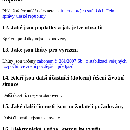
Příslušný formulář naleznete na
internetových stránkách Celní
správy České republiky
.
12. Jaké jsou poplatky a jak je lze uhradit
Správní poplatky nejsou stanoveny.
13. Jaké jsou lhůty pro vyřízení
Lhůty jsou určeny
zákonem č. 261/2007 Sb., o stabilizaci veřejných
rozpočtů, ve znění pozdějších předpisů
.
14. Kteří jsou další účastníci (dotčení) řešení životní
situace
Další účastníci nejsou stanoveni.
15. Jaké další činnosti jsou po žadateli požadovány
Další činnosti nejsou stanoveny.
16. Elektronická služba, kterou lze využít