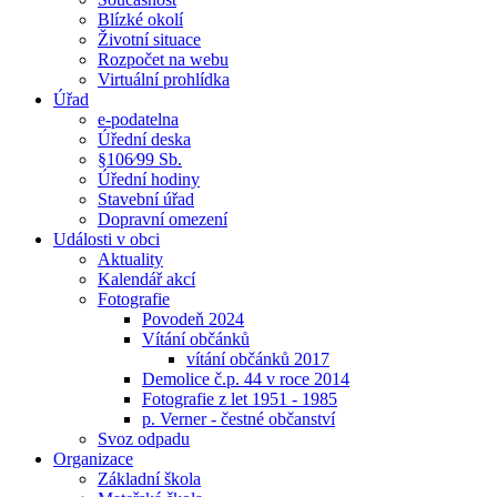
Blízké okolí
Životní situace
Rozpočet na webu
Virtuální prohlídka
Úřad
e-podatelna
Úřední deska
§106⁄99 Sb.
Úřední hodiny
Stavební úřad
Dopravní omezení
Události v obci
Aktuality
Kalendář akcí
Fotografie
Povodeň 2024
Vítání občánků
vítání občánků 2017
Demolice č.p. 44 v roce 2014
Fotografie z let 1951 - 1985
p. Verner - čestné občanství
Svoz odpadu
Organizace
Základní škola