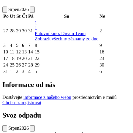
Srpen
2026
Po
Út
St
Čt
Pá
So
Ne
1
1
27
28
29
30
31
2
Putovní kino: Dream Team
Zobrazit všechny záznamy ze dne
3
4
5
6
7
8
9
10
11
12
13
14
15
16
17
18
19
20
21
22
23
24
25
26
27
28
29
30
31
1
2
3
4
5
6
Informace od nás
Dostávejte
informace z našeho webu
prostřednictvím e-mailů
Chci se zaregistrovat
Svoz odpadu
Srpen
2026