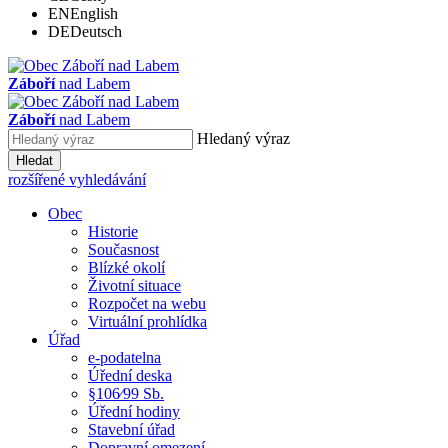
EN
English
DE
Deutsch
Záboří
nad Labem
Záboří
nad Labem
Hledaný výraz
Hledat
rozšířené vyhledávání
Obec
Historie
Současnost
Blízké okolí
Životní situace
Rozpočet na webu
Virtuální prohlídka
Úřad
e-podatelna
Úřední deska
§106⁄99 Sb.
Úřední hodiny
Stavební úřad
Dopravní omezení