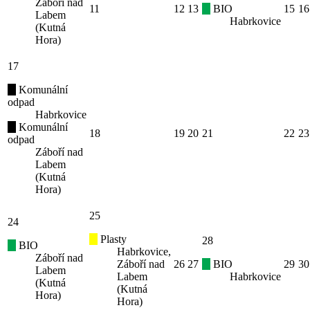
Záboří nad
11
12
13
BIO
15
16
Labem
Habrkovice
(Kutná
Hora)
17
Komunální
odpad
Habrkovice
Komunální
18
19
20
21
22
23
odpad
Záboří nad
Labem
(Kutná
Hora)
25
24
Plasty
28
BIO
Habrkovice,
Záboří nad
Záboří nad
26
27
BIO
29
30
Labem
Labem
Habrkovice
(Kutná
(Kutná
Hora)
Hora)