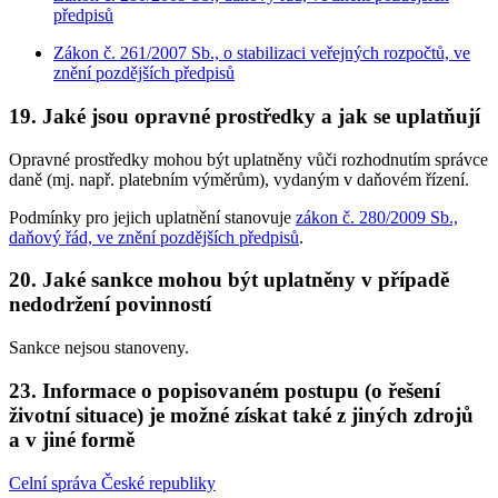
předpisů
Zákon č. 261/2007 Sb., o stabilizaci veřejných rozpočtů, ve
znění pozdějších předpisů
19. Jaké jsou opravné prostředky a jak se uplatňují
Opravné prostředky mohou být uplatněny vůči rozhodnutím správce
daně (mj. např. platebním výměrům), vydaným v daňovém řízení.
Podmínky pro jejich uplatnění stanovuje
zákon č. 280/2009 Sb.,
daňový řád, ve znění pozdějších předpisů
.
20. Jaké sankce mohou být uplatněny v případě
nedodržení povinností
Sankce nejsou stanoveny.
23. Informace o popisovaném postupu (o řešení
životní situace) je možné získat také z jiných zdrojů
a v jiné formě
Celní správa České republiky