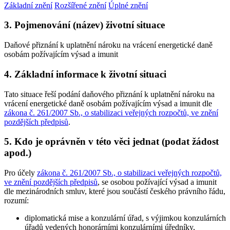
Základní znění
Rozšířené znění
Úplné znění
3. Pojmenování (název) životní situace
Daňové přiznání k uplatnění nároku na vrácení energetické daně
osobám požívajícím výsad a imunit
4. Základní informace k životní situaci
Tato situace řeší podání daňového přiznání k uplatnění nároku na
vrácení energetické daně osobám požívajícím výsad a imunit dle
zákona č. 261/2007 Sb., o stabilizaci veřejných rozpočtů, ve znění
pozdějších předpisů
.
5. Kdo je oprávněn v této věci jednat (podat žádost
apod.)
Pro účely
zákona č. 261/2007 Sb., o stabilizaci veřejných rozpočtů,
ve znění pozdějších předpisů
, se osobou požívající výsad a imunit
dle mezinárodních smluv, které jsou součástí českého právního řádu,
rozumí:
diplomatická mise a konzulární úřad, s výjimkou konzulárních
úřadů vedených honorárními konzulárními úředníky,