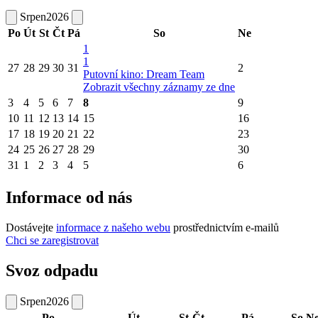
Srpen
2026
Po
Út
St
Čt
Pá
So
Ne
1
1
27
28
29
30
31
2
Putovní kino: Dream Team
Zobrazit všechny záznamy ze dne
3
4
5
6
7
8
9
10
11
12
13
14
15
16
17
18
19
20
21
22
23
24
25
26
27
28
29
30
31
1
2
3
4
5
6
Informace od nás
Dostávejte
informace z našeho webu
prostřednictvím e-mailů
Chci se zaregistrovat
Svoz odpadu
Srpen
2026
Po
Út
St
Čt
Pá
So
N