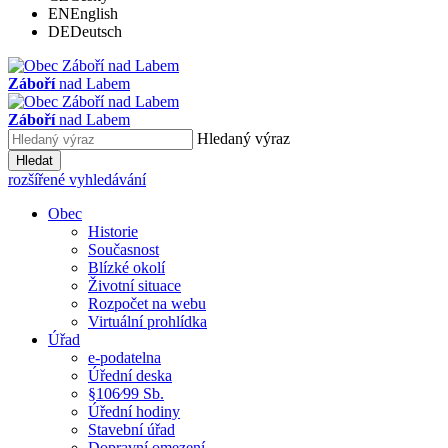
EN
English
DE
Deutsch
Záboří
nad Labem
Záboří
nad Labem
Hledaný výraz
Hledat
rozšířené vyhledávání
Obec
Historie
Současnost
Blízké okolí
Životní situace
Rozpočet na webu
Virtuální prohlídka
Úřad
e-podatelna
Úřední deska
§106⁄99 Sb.
Úřední hodiny
Stavební úřad
Dopravní omezení