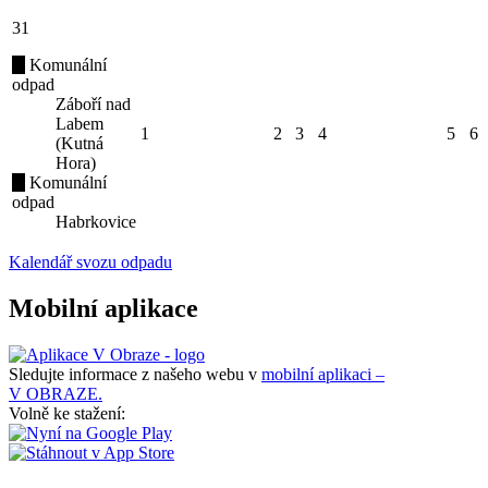
31
Komunální
odpad
Záboří nad
Labem
1
2
3
4
5
6
(Kutná
Hora)
Komunální
odpad
Habrkovice
Kalendář svozu odpadu
Mobilní aplikace
Sledujte informace z našeho webu v
mobilní aplikaci –
V OBRAZE.
Volně ke stažení: