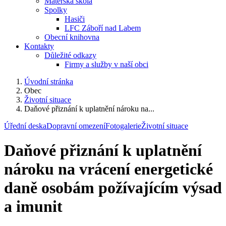
Mateřská škola
Spolky
Hasiči
LFC Záboří nad Labem
Obecní knihovna
Kontakty
Důležité odkazy
Firmy a služby v naší obci
Úvodní stránka
Obec
Životní situace
Daňové přiznání k uplatnění nároku na...
Úřední deska
Dopravní omezení
Fotogalerie
Životní situace
Daňové přiznání k uplatnění
nároku na vrácení energetické
daně osobám požívajícím výsad
a imunit