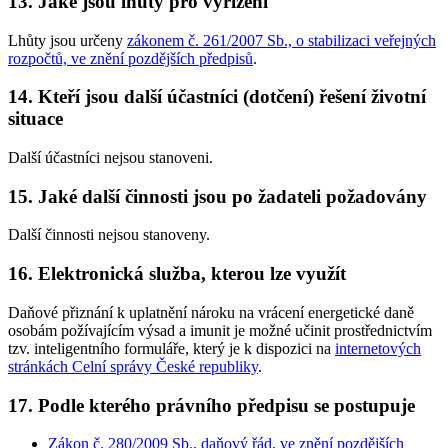
13. Jaké jsou lhůty pro vyřízení
Lhůty jsou určeny
zákonem č. 261/2007 Sb., o stabilizaci veřejných
rozpočtů, ve znění pozdějších předpisů
.
14. Kteří jsou další účastníci (dotčení) řešení životní
situace
Další účastníci nejsou stanoveni.
15. Jaké další činnosti jsou po žadateli požadovány
Další činnosti nejsou stanoveny.
16. Elektronická služba, kterou lze využít
Daňové přiznání k uplatnění nároku na vrácení energetické daně
osobám požívajícím výsad a imunit
je možné učinit prostřednictvím
tzv. inteligentního formuláře, který je k dispozici na
internetových
stránkách Celní správy České republiky
.
17. Podle kterého právního předpisu se postupuje
Zákon č. 280/2009 Sb., daňový řád, ve znění pozdějších