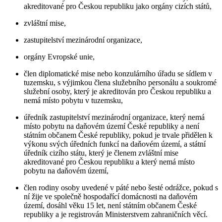
akreditované pro Českou republiku jako orgány cizích států,
zvláštní mise,
zastupitelství mezinárodní organizace,
orgány Evropské unie,
člen diplomatické mise nebo konzulárního úřadu se sídlem v
tuzemsku, s výjimkou člena služebního personálu a soukromé
služební osoby, který je akreditován pro Českou republiku a
nemá místo pobytu v tuzemsku,
úředník zastupitelství mezinárodní organizace, který nemá
místo pobytu na daňovém území České republiky a není
státním občanem České republiky, pokud je trvale přidělen k
výkonu svých úředních funkcí na daňovém území, a státní
úředník cizího státu, který je členem zvláštní mise
akreditované pro Českou republiku a který nemá místo
pobytu na daňovém území,
člen rodiny osoby uvedené v páté nebo šesté odrážce, pokud s
ní žije ve společně hospodařící domácnosti na daňovém
území, dosáhl věku 15 let, není státním občanem České
republiky a je registrován Ministerstvem zahraničních věcí.