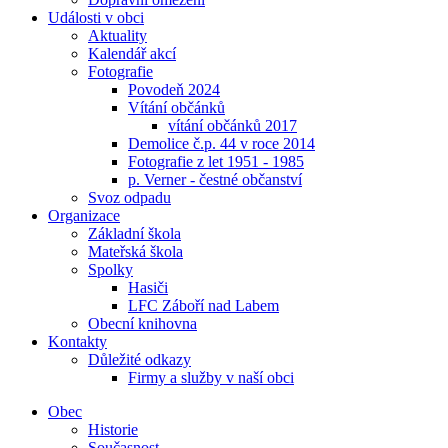
Události v obci
Aktuality
Kalendář akcí
Fotografie
Povodeň 2024
Vítání občánků
vítání občánků 2017
Demolice č.p. 44 v roce 2014
Fotografie z let 1951 - 1985
p. Verner - čestné občanství
Svoz odpadu
Organizace
Základní škola
Mateřská škola
Spolky
Hasiči
LFC Záboří nad Labem
Obecní knihovna
Kontakty
Důležité odkazy
Firmy a služby v naší obci
Obec
Historie
Současnost