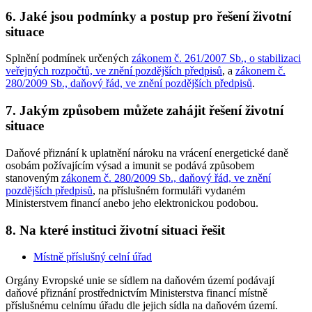
6. Jaké jsou podmínky a postup pro řešení životní
situace
Splnění podmínek určených
zákonem č. 261/2007 Sb., o stabilizaci
veřejných rozpočtů, ve znění pozdějších předpisů
, a
zákonem č.
280/2009 Sb., daňový řád, ve znění pozdějších předpisů
.
7. Jakým způsobem můžete zahájit řešení životní
situace
Daňové přiznání k uplatnění nároku na vrácení energetické daně
osobám požívajícím výsad a imunit se podává způsobem
stanoveným
zákonem č. 280/2009 Sb., daňový řád, ve znění
pozdějších předpisů
, na příslušném formuláři vydaném
Ministerstvem financí anebo jeho elektronickou podobou.
8. Na které instituci životní situaci řešit
Místně příslušný celní úřad
Orgány Evropské unie se sídlem na daňovém území podávají
daňové přiznání prostřednictvím Ministerstva financí místně
příslušnému celnímu úřadu dle jejich sídla na daňovém území.