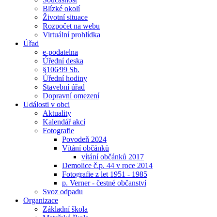
Blízké okolí
Životní situace
Rozpočet na webu
Virtuální prohlídka
Úřad
e-podatelna
Úřední deska
§106⁄99 Sb.
Úřední hodiny
Stavební úřad
Dopravní omezení
Události v obci
Aktuality
Kalendář akcí
Fotografie
Povodeň 2024
Vítání občánků
vítání občánků 2017
Demolice č.p. 44 v roce 2014
Fotografie z let 1951 - 1985
p. Verner - čestné občanství
Svoz odpadu
Organizace
Základní škola