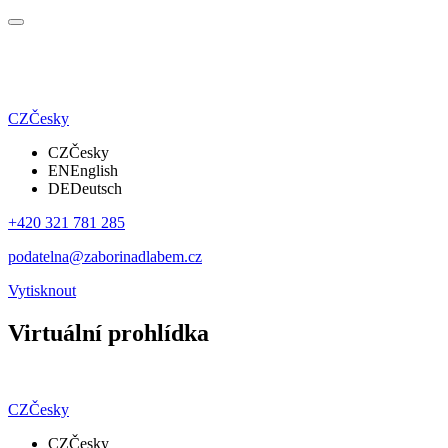
CZ
Česky
CZ
Česky
EN
English
DE
Deutsch
+420 321 781 285
podatelna@zaborinadlabem.cz
Vytisknout
Virtuální prohlídka
CZ
Česky
CZ
Česky