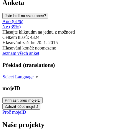
Anketa
Jste hrdí na svou obec?
Ano (61%)
Ne (39%)
Hlasujte kliknutím na jednu z možností
Celkem hlasů: 4324
Hlasování začalo: 20. 1. 2015
Hlasování končí: neomezeno
seznam všech anket
Překlad (translations)
Select Language
▼
mojeID
Proč mojeID
Naše projekty