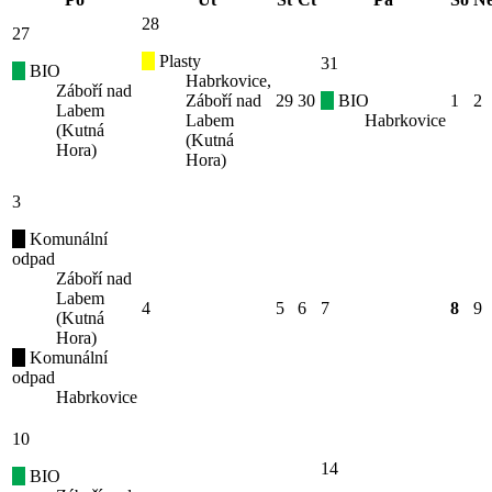
28
27
Plasty
31
BIO
Habrkovice,
Záboří nad
Záboří nad
29
30
BIO
1
2
Labem
Labem
Habrkovice
(Kutná
(Kutná
Hora)
Hora)
3
Komunální
odpad
Záboří nad
Labem
4
5
6
7
8
9
(Kutná
Hora)
Komunální
odpad
Habrkovice
10
14
BIO