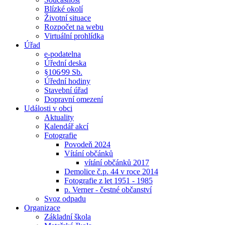
Blízké okolí
Životní situace
Rozpočet na webu
Virtuální prohlídka
Úřad
e-podatelna
Úřední deska
§106⁄99 Sb.
Úřední hodiny
Stavební úřad
Dopravní omezení
Události v obci
Aktuality
Kalendář akcí
Fotografie
Povodeň 2024
Vítání občánků
vítání občánků 2017
Demolice č.p. 44 v roce 2014
Fotografie z let 1951 - 1985
p. Verner - čestné občanství
Svoz odpadu
Organizace
Základní škola