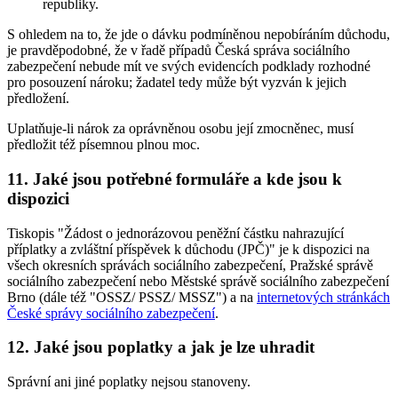
republiky.
S ohledem na to, že jde o dávku podmíněnou nepobíráním důchodu,
je pravděpodobné, že v řadě případů Česká správa sociálního
zabezpečení nebude mít ve svých evidencích podklady rozhodné
pro posouzení nároku; žadatel tedy může být vyzván k jejich
předložení.
Uplatňuje-li nárok za oprávněnou osobu její zmocněnec, musí
předložit též písemnou plnou moc.
11. Jaké jsou potřebné formuláře a kde jsou k
dispozici
Tiskopis "Žádost o jednorázovou peněžní částku nahrazující
příplatky a zvláštní příspěvek k důchodu (JPČ)" je k dispozici na
všech okresních správách sociálního zabezpečení, Pražské správě
sociálního zabezpečení nebo Městské správě sociálního zabezpečení
Brno (dále též "OSSZ/ PSSZ/ MSSZ") a na
internetových stránkách
České správy sociálního zabezpečení
.
12. Jaké jsou poplatky a jak je lze uhradit
Správní ani jiné poplatky nejsou stanoveny.