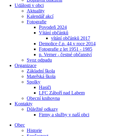
Události v obci
Aktuality
Kalendář akcí
Fotografie
Povodeň 2024
Vítání občánků
vítání občánků 2017
Demolice č.p. 44 v roce 2014
Fotografie z let 1951 - 1985
p. Verner - čestné občanství
Svoz odpadu
Organizace
Základní škola
Mateřská škola
Spolky
Hasiči
LFC Záboří nad Labem
Obecní knihovna
Kontakty
Důležité odkazy
Firmy a služby v naší obci
Obec
Historie
Současnost