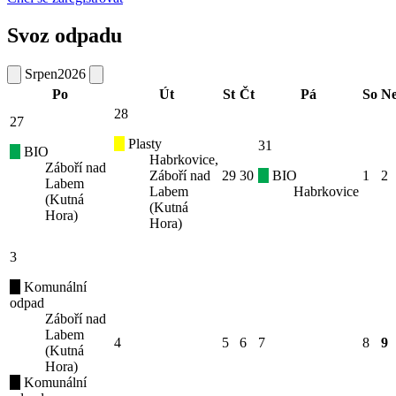
Svoz odpadu
Srpen
2026
Po
Út
St
Čt
Pá
So
N
28
27
Plasty
31
BIO
Habrkovice,
Záboří nad
Záboří nad
29
30
BIO
1
2
Labem
Labem
Habrkovice
(Kutná
(Kutná
Hora)
Hora)
3
Komunální
odpad
Záboří nad
Labem
4
5
6
7
8
9
(Kutná
Hora)
Komunální