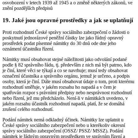
osvobození v letech 1939 až 1945 a o změně některých zákonů, ve
znění pozdějších předpisů
19. Jaké jsou opravné prostředky a jak se uplatňují
Proti rozhodnutí České správy sociálního zabezpečení o žádosti o
poskytnutí jednorázové peněžní částky lze jako řádný opravný
prostředek podat písemné námitky do 30 dnů ode dne jeho
oznámení účastníku řízení.
Námitky musí obsahovat stejné náležitosti jako odvolání podané
podle § 82 správního řádu, tj. především z nich má být patrno, kdo
je činí, které věci se týkají a co se navrhuje; musí tedy obsahovat
označení účastníka a správního orgánu, jemuž je určeno, a podpis
osoby, která je činí. Dále musí obsahovat údaje o tom, proti kterému
rozhodnutí směřuje, v jakém rozsahu ho napadá a v čem je
spatřován rozpor s právními předpisy nebo nesprávnost rozhodnutí
nebo řízení, jež mu předcházelo. Není-li v námitkách uvedeno, v
jakém rozsahu účastník rozhodnutí napadá, platí, že se domáhá
zrušení celého rozhodnutí.
Podání námitek nemá odkladný účinek. Námitky lze uplatnit u
České správy sociálního zabezpečení nebo u kterékoliv okresní
správy sociálního zabezpečení (OSSZ/ PSSZ/ MSSZ). Podání
námitek je řádným opravným prostředkem ve správním řízení a