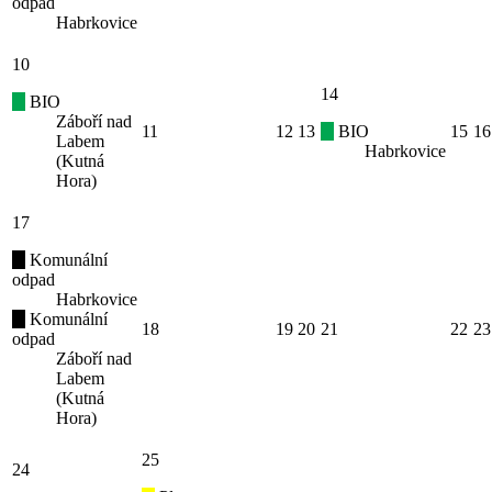
odpad
Habrkovice
10
14
BIO
Záboří nad
11
12
13
BIO
15
16
Labem
Habrkovice
(Kutná
Hora)
17
Komunální
odpad
Habrkovice
Komunální
18
19
20
21
22
23
odpad
Záboří nad
Labem
(Kutná
Hora)
25
24