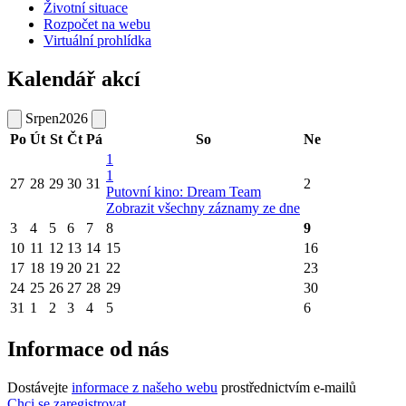
Životní situace
Rozpočet na webu
Virtuální prohlídka
Kalendář akcí
Srpen
2026
Po
Út
St
Čt
Pá
So
Ne
1
1
27
28
29
30
31
2
Putovní kino: Dream Team
Zobrazit všechny záznamy ze dne
3
4
5
6
7
8
9
10
11
12
13
14
15
16
17
18
19
20
21
22
23
24
25
26
27
28
29
30
31
1
2
3
4
5
6
Informace od nás
Dostávejte
informace z našeho webu
prostřednictvím e-mailů
Chci se zaregistrovat