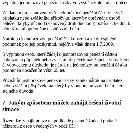
výplatou jednorázové peněžní částky ve výši "rozdílu" nijak dotčen.
Základem pro stanovení výše jednorázové peněžní částky je výše
příplatku nebo zvláštního příspěvku, který by oprávněné osobě
náležel, kdyby důchod (stanovený druh důchodu) pobírala, ke dni, k
němuž na ni oprávněné osobě vznikl nárok.
Nárok na jednorázovou peněžní částku vzniká ke dni splnění
podmínek pro její poskytnutí, nejdříve však dnem 1.7.2009.
S výjimkou osob, které žádají o jednorázovou peněžní částku
nahrazující příplatek nebo zvláštní příspěvek náležející k vdovskému
či vdoveckému důchodu, je nárok na jednorázovou peněžní částku
podmíněn dosažením věku 65 let.
Přiznáním jednorázové peněžní částky zaniká nárok na příplatek
nebo zvláštní příspěvek, na který by v budoucnu vznikl nárok ze
stejného důvodu.
7. Jakým způsobem můžete zahájit řešení životní
situace
Řízení lze zahájit pouze na podkladě písemné žádosti podané
některou z osob uvedených v bodě 05.