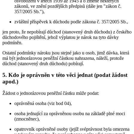
osvobození v letech 1939 až 1945 a o změně některých
zákonů, ve znění pozdějších předpisů (dále jen "zákon č.
357/2005 Sb."),
zvláštní příspěvek k důchodu podle zákona č. 357/2005 Sb.,
jen proto, že nepobírají důchod (stanovený druh důchodu) z českého
důchodového pojištění, jehož výplatou je nárok na tyto dávky
podmíněn.
Ostatní podmínky nároku jsou stejné jako u osob, jimž dávka, která
má být jednorázovou peněžní částkou nahrazena, náleží, protože
důchod (stanovený druh důchodu) pobírají.
5. Kdo je oprávněn v této věci jednat (podat žádost
apod.)
Žádost o jednorázovou peněžní částku může podat:
oprávněná osoba (viz bod 04),
osoba jednající za oprávněnou osobu na základě plné moci
(zmocněnec),
opatrovník oprávněné osoby (jejíž svéprávnost byla omezena