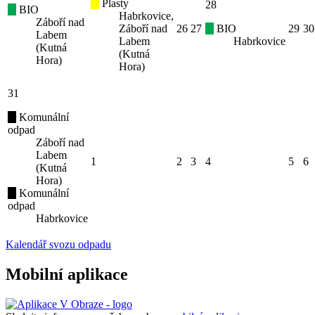
Plasty
28
BIO
Habrkovice,
Záboří nad
Záboří nad
26
27
BIO
29
30
Labem
Labem
Habrkovice
(Kutná
(Kutná
Hora)
Hora)
31
Komunální
odpad
Záboří nad
Labem
1
2
3
4
5
6
(Kutná
Hora)
Komunální
odpad
Habrkovice
Kalendář svozu odpadu
Mobilní aplikace