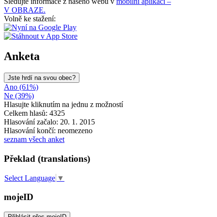
Sledujte informace z našeho webu v
mobilní aplikaci –
V OBRAZE.
Volně ke stažení:
Anketa
Jste hrdí na svou obec?
Ano (61%)
Ne (39%)
Hlasujte kliknutím na jednu z možností
Celkem hlasů: 4325
Hlasování začalo: 20. 1. 2015
Hlasování končí: neomezeno
seznam všech anket
Překlad (translations)
Select Language
▼
mojeID