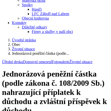
Mateřská škola
Spolky
Hasiči
LFC Záboří nad Labem
Obecní knihovna
Kontakty
Důležité odkazy
Firmy a služby v naší obci
Úvodní stránka
Obec
Životní situace
Jednorázová peněžní částka (podle...
Úřední deska
Dopravní omezení
Fotogalerie
Životní situace
Jednorázová peněžní částka
(podle zákona č. 108/2009 Sb.)
nahrazující příplatek k
důchodu a zvláštní příspěvek k
důchodu