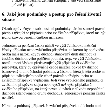
v takovém rozsahu, že není schopna v této věci samostatně
právně jednat).
6. Jaké jsou podmínky a postup pro řešení životní
situace
Okruh oprávněných osob a ostatní podmínky nároku stanoví právní
předpis týkající se příplatku nebo zvláštního příspěvku, který má být
jednorázovou peněžní částkou nahrazen.
Jednorázová peněžní částka náleží ve výši 72násobku měsíční
částky příplatku nebo zvláštního příspěvku, na kterou by oprávněná
osoba měla nárok, kdyby důchod (stanovený druh důchodu) z
českého důchodového pojištění pobírala, resp. ve výši 72násobku
rozdílu mezi částkou představující výši příplatku či zvláštního
příspěvku, který by oprávněné osobě náležel, pokud by důchod
(stanovený druh důchodu) pobírala, a částkou, která je této osobě na
příplatku náležejícím podle téhož právního předpisu nebo na
zvláštním příspěvku vyplácena. Je-li výše vypláceného příplatku či
zvláštního příspěvku stejná nebo vyšší než výše příplatku či
zvláštního příspěvku, na který nevznikl nárok z důvodu nepobírání
důchodu (stanoveného druhu důchodu), jednorázová peněžní částka
nenáleží.
Nárok na pobíraný příplatek či zvláštní příspěvek k důchodu není