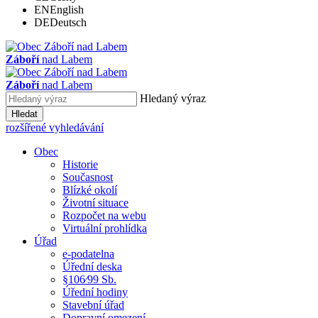
EN
English
DE
Deutsch
Záboří
nad Labem
Záboří
nad Labem
Hledaný výraz
Hledat
rozšířené vyhledávání
Obec
Historie
Současnost
Blízké okolí
Životní situace
Rozpočet na webu
Virtuální prohlídka
Úřad
e-podatelna
Úřední deska
§106⁄99 Sb.
Úřední hodiny
Stavební úřad
Dopravní omezení