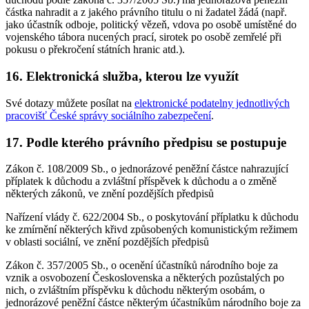
částka nahradit a z jakého právního titulu o ni žadatel žádá (např.
jako účastník odboje, politický vězeň, vdova po osobě umístěné do
vojenského tábora nucených prací, sirotek po osobě zemřelé při
pokusu o překročení státních hranic atd.).
16. Elektronická služba, kterou lze využít
Své dotazy můžete posílat na
elektronické podatelny jednotlivých
pracovišť České správy sociálního zabezpečení
.
17. Podle kterého právního předpisu se postupuje
Zákon č. 108/2009 Sb., o jednorázové peněžní částce nahrazující
příplatek k důchodu a zvláštní příspěvek k důchodu a o změně
některých zákonů, ve znění pozdějších předpisů
Nařízení vlády č. 622/2004 Sb., o poskytování příplatku k důchodu
ke zmírnění některých křivd způsobených komunistickým režimem
v oblasti sociální, ve znění pozdějších předpisů
Zákon č. 357/2005 Sb., o ocenění účastníků národního boje za
vznik a osvobození Československa a některých pozůstalých po
nich, o zvláštním příspěvku k důchodu některým osobám, o
jednorázové peněžní částce některým účastníkům národního boje za