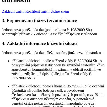
Základní znění
Rozšířené znění
Úplné znění
3. Pojmenování (název) životní situace
Jednorázová peněžní částka (podle zákona č. 108/2009 Sb.)
nahrazující příplatek k důchodu a zvláštní příspěvek k důchodu
4. Základní informace k životní situaci
Jednorázová peněžní částka náleží osobám, jimž nevznikl nárok na:
příplatek k důchodu podle nařízení vlády č. 622/2004 Sb., o
poskytování příplatku k důchodu ke zmírnění některých křivd
způsobených komunistickým režimem v oblasti sociální, ve
znění pozdějších předpisů (dále jen "nařízení vlády č.
622/2004 Sb."),
příplatek k důchodu podle zákona č. 357/2005 Sb., o ocenění
účastníků národního boje za vznik a osvobození
Československa a některých pozůstalých po nich, o zvláštním
příspěvku k důchodu některým osobám, o jednorázové
peněžní částce některým účastníkům národního boje za