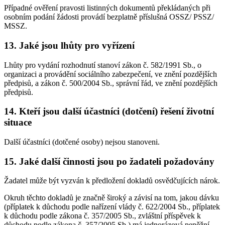
Případné ověření pravosti listinných dokumentů překládaných při
osobním podání žádosti provádí bezplatně příslušná OSSZ/ PSSZ/
MSSZ.
13. Jaké jsou lhůty pro vyřízení
Lhůty pro vydání rozhodnutí stanoví zákon č. 582/1991 Sb., o
organizaci a provádění sociálního zabezpečení, ve znění pozdějších
předpisů, a zákon č. 500/2004 Sb., správní řád, ve znění pozdějších
předpisů.
14. Kteří jsou další účastníci (dotčení) řešení životní
situace
Další účastníci (dotčené osoby) nejsou stanoveni.
15. Jaké další činnosti jsou po žadateli požadovány
Žadatel může být vyzván k předložení dokladů osvědčujících nárok.
Okruh těchto dokladů je značně široký a závisí na tom, jakou dávku
(příplatek k důchodu podle nařízení vlády č. 622/2004 Sb., příplatek
k důchodu podle zákona č. 357/2005 Sb., zvláštní příspěvek k
důchodu podle zákona č. 357/2005 Sb.) má jednorázová peněžní