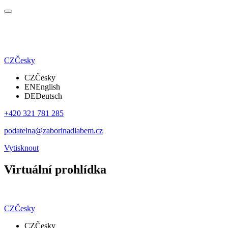
CZ
Česky
CZ
Česky
EN
English
DE
Deutsch
+420 321 781 285
podatelna@zaborinadlabem.cz
Vytisknout
Virtuální prohlídka
CZ
Česky
CZ
Česky