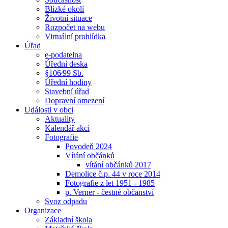
Blízké okolí
Životní situace
Rozpočet na webu
Virtuální prohlídka
Úřad
e-podatelna
Úřední deska
§106⁄99 Sb.
Úřední hodiny
Stavební úřad
Dopravní omezení
Události v obci
Aktuality
Kalendář akcí
Fotografie
Povodeň 2024
Vítání občánků
vítání občánků 2017
Demolice č.p. 44 v roce 2014
Fotografie z let 1951 - 1985
p. Verner - čestné občanství
Svoz odpadu
Organizace
Základní škola