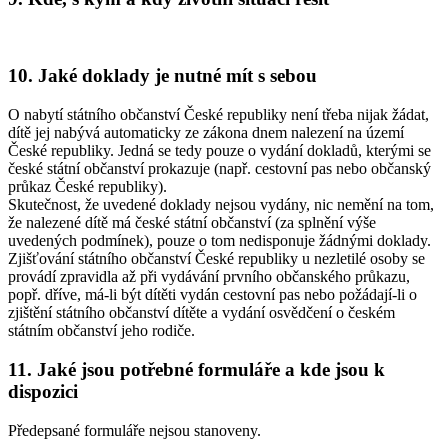
10. Jaké doklady je nutné mít s sebou
O nabytí státního občanství České republiky není třeba nijak žádat,
dítě jej nabývá automaticky ze zákona dnem nalezení na území
České republiky. Jedná se tedy pouze o vydání dokladů, kterými se
české státní občanství prokazuje (např. cestovní pas nebo občanský
průkaz České republiky).
Skutečnost, že uvedené doklady nejsou vydány, nic nemění na tom,
že nalezené dítě má české státní občanství (za splnění výše
uvedených podmínek), pouze o tom nedisponuje žádnými doklady.
Zjišťování státního občanství České republiky u nezletilé osoby se
provádí zpravidla až při vydávání prvního občanského průkazu,
popř. dříve, má-li být dítěti vydán cestovní pas nebo požádají-li o
zjištění státního občanství dítěte a vydání osvědčení o českém
státním občanství jeho rodiče.
11. Jaké jsou potřebné formuláře a kde jsou k
dispozici
Předepsané formuláře nejsou stanoveny.