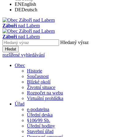
EN
English
DE
Deutsch
Záboří
nad Labem
Záboří
nad Labem
Hledaný výraz
Hledat
rozšířené vyhledávání
Obec
Historie
Současnost
Blízké okolí
Životní situace
Rozpočet na webu
Virtuální prohlídka
Úřad
e-podatelna
Úřední deska
§106⁄99 Sb.
Úřední hodiny
Stavební úřad
Dopravní omezení