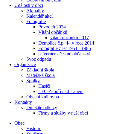
Události v obci
Aktuality
Kalendář akcí
Fotografie
Povodeň 2024
Vítání občánků
vítání občánků 2017
Demolice č.p. 44 v roce 2014
Fotografie z let 1951 - 1985
p. Verner - čestné občanství
Svoz odpadu
Organizace
Základní škola
Mateřská škola
Spolky
Hasiči
LFC Záboří nad Labem
Obecní knihovna
Kontakty
Důležité odkazy
Firmy a služby v naší obci
Obec
Historie
Současnost