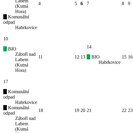
Labem
4
5
6
7
8
9
(Kutná
Hora)
Komunální
odpad
Habrkovice
10
14
BIO
Záboří nad
11
12
13
BIO
15
16
Labem
Habrkovice
(Kutná
Hora)
17
Komunální
odpad
Habrkovice
Komunální
18
19
20
21
22
23
odpad
Záboří nad
Labem
(Kutná