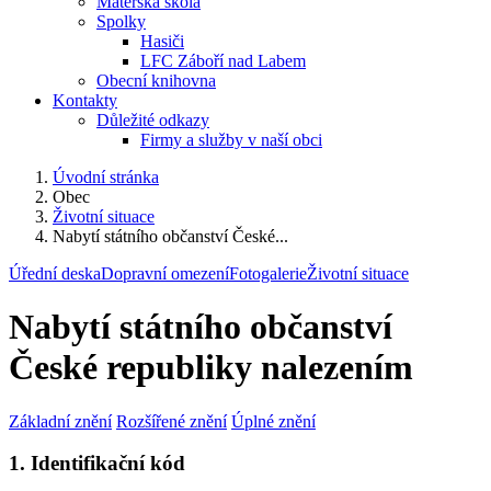
Mateřská škola
Spolky
Hasiči
LFC Záboří nad Labem
Obecní knihovna
Kontakty
Důležité odkazy
Firmy a služby v naší obci
Úvodní stránka
Obec
Životní situace
Nabytí státního občanství České...
Úřední deska
Dopravní omezení
Fotogalerie
Životní situace
Nabytí státního občanství
České republiky nalezením
Základní znění
Rozšířené znění
Úplné znění
1. Identifikační kód