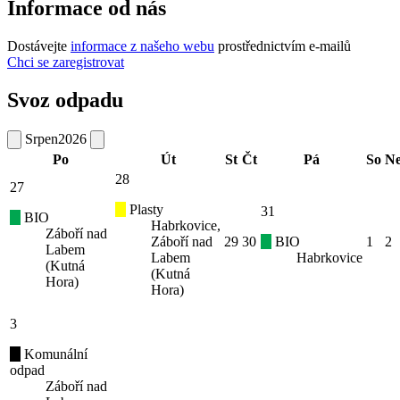
Informace od nás
Dostávejte
informace z našeho webu
prostřednictvím e-mailů
Chci se zaregistrovat
Svoz odpadu
Srpen
2026
Po
Út
St
Čt
Pá
So
N
28
27
Plasty
31
BIO
Habrkovice,
Záboří nad
Záboří nad
29
30
BIO
1
2
Labem
Labem
Habrkovice
(Kutná
(Kutná
Hora)
Hora)
3
Komunální
odpad
Záboří nad