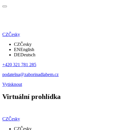
CZ
Česky
CZ
Česky
EN
English
DE
Deutsch
+420 321 781 285
podatelna@zaborinadlabem.cz
Vytisknout
Virtuální prohlídka
CZ
Česky
CZ
Česky