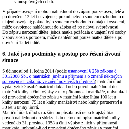
samosprávných celků.
V případě osvojení mohou nahlédnout do zápisu pouze osvojitelé a
po dovršení 12 let i osvojenec, pokud nebylo soudem rozhodnuto o
utajení osvojení; pokud bylo soudem rozhodnuto o utajení osvojení,
může osvojenec nahlédnout do zápisu až po nabytí svéprávnosti.
Do zápisu narození dítěte, jehož matka požádala o utajení své osoby
v souvislosti s porodem, může nahlédnout pouze matka dítěte a po
dovršení 12 let i dítě.
6. Jaké jsou podmínky a postup pro řešení životní
situace
S účinností od 1. ledna 2014 (podle
ustanovení § 25b zákona č.
301/2000 Sb., o matrikách, jménu a příjmení a o změně některých
souvisejících zákonů, ve znění pozdějších předpisů
) matriční úřad
vydá fyzické osobě matriční doklad nebo povolí nahlédnout do
matriční knihy a činit výpisy z ní v přítomnosti matrikáře, uplynula-li
od provedení dotčeného zápisu v matriční knize lhůta 100 let u
knihy narození, 75 let u knihy manželství nebo knihy partnerství a
30 let u knihy úmrtí.
Matriční úřad, úřad s rozšířenou působností nebo krajský úřad
povolí nahlédnout do sbírky listin nebo druhopisu matriční knihy
vedené do 31. prosince 1958 a činit výpisy z nich v přítomnosti
matrikáře, uplynula-li od provedení dotčeného zápisu v matriční