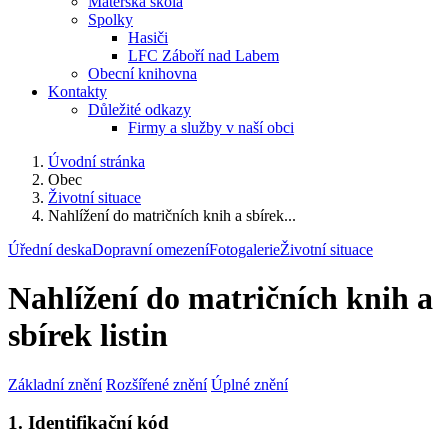
Mateřská škola
Spolky
Hasiči
LFC Záboří nad Labem
Obecní knihovna
Kontakty
Důležité odkazy
Firmy a služby v naší obci
Úvodní stránka
Obec
Životní situace
Nahlížení do matričních knih a sbírek...
Úřední deska
Dopravní omezení
Fotogalerie
Životní situace
Nahlížení do matričních knih a
sbírek listin
Základní znění
Rozšířené znění
Úplné znění
1. Identifikační kód