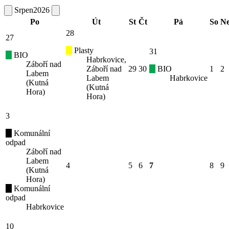
Srpen
2026
Po
Út
St
Čt
Pá
So
N
28
27
Plasty
31
BIO
Habrkovice,
Záboří nad
Záboří nad
29
30
BIO
1
2
Labem
Labem
Habrkovice
(Kutná
(Kutná
Hora)
Hora)
3
Komunální
odpad
Záboří nad
Labem
4
5
6
7
8
9
(Kutná
Hora)
Komunální
odpad
Habrkovice
10