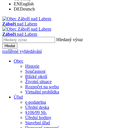
EN
English
DE
Deutsch
Záboří
nad Labem
Záboří
nad Labem
Hledaný výraz
Hledat
rozšířené vyhledávání
Obec
Historie
Současnost
Blízké okolí
Životní situace
Rozpočet na webu
Virtuální prohlídka
Úřad
e-podatelna
Úřední deska
§106⁄99 Sb.
Úřední hodiny
Stavební úřad
Dopravní omezení