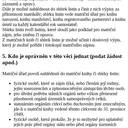
záznamů a oprav).
Dále je možné nahlédnout do sbírek listin a činit z nich výpisy za
přítomnosti matrikáře; sbírku listin vede matriční úřad pro knihu
narození, knihu manželství, knihu registrovaného partnerství a knihu
úmrtí za každý kalendářní rok samostatně.
Sbírku listin tvoří listiny, které slouží jako podklad pro matriční
zápis, jeho změnu či opravu.
Z matričních knih či sbírek listin je možné učinit i doslovný výpis,
který je možné pořídit i fotokopií matričního zápisu.
5. Kdo je oprávněn v této věci jednat (podat žádost
apod.)
Matriční úřad povolí nahlédnutí do matriční knihy či sbírky listin:
fyzické osobě, které se zápis týká, nebo členům její rodiny,
jejím sourozencům a zplnomocněným zástupcům těchto osob,
pro úřední potřebu státních orgánů nebo výkon přenesené
působnosti orgánů územních samosprávných celků,
statutárním orgánům církví nebo duchovním jimi zmocněným,
jde-li o matriční knihy vedené těmito církvemi do 31. prosince
1949,
fyzické osobě, která prokáže, že je to nezbytné pro uplatnění
jejích práv před orgány státu nebo před orgány územních