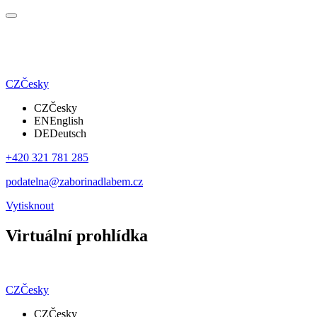
CZ
Česky
CZ
Česky
EN
English
DE
Deutsch
+420 321 781 285
podatelna@zaborinadlabem.cz
Vytisknout
Virtuální prohlídka
CZ
Česky
CZ
Česky