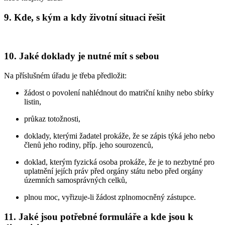
9. Kde, s kým a kdy životní situaci řešit
10. Jaké doklady je nutné mít s sebou
Na příslušném úřadu je třeba předložit:
žádost o povolení nahlédnout do matriční knihy nebo sbírky
listin,
průkaz totožnosti,
doklady, kterými žadatel prokáže, že se zápis týká jeho nebo
členů jeho rodiny, příp. jeho sourozenců,
doklad, kterým fyzická osoba prokáže, že je to nezbytné pro
uplatnění jejích práv před orgány státu nebo před orgány
územních samosprávných celků,
plnou moc, vyřizuje-li žádost zplnomocněný zástupce.
11. Jaké jsou potřebné formuláře a kde jsou k