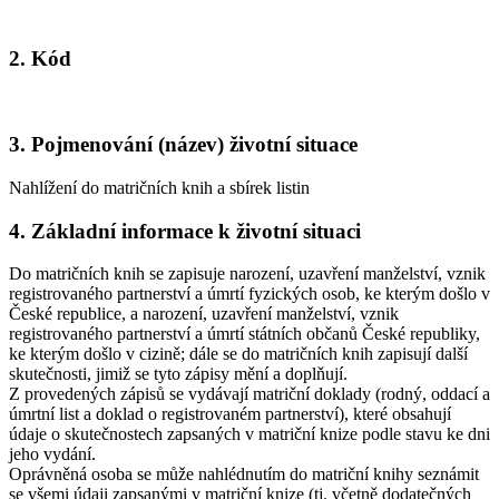
2. Kód
3. Pojmenování (název) životní situace
Nahlížení do matričních knih a sbírek listin
4. Základní informace k životní situaci
Do matričních knih se zapisuje narození, uzavření manželství, vznik
registrovaného partnerství a úmrtí fyzických osob, ke kterým došlo v
České republice, a narození, uzavření manželství, vznik
registrovaného partnerství a úmrtí státních občanů České republiky,
ke kterým došlo v cizině; dále se do matričních knih zapisují další
skutečnosti, jimiž se tyto zápisy mění a doplňují.
Z provedených zápisů se vydávají matriční doklady (rodný, oddací a
úmrtní list a doklad o registrovaném partnerství), které obsahují
údaje o skutečnostech zapsaných v matriční knize podle stavu ke dni
jeho vydání.
Oprávněná osoba se může nahlédnutím do matriční knihy seznámit
se všemi údaji zapsanými v matriční knize (tj. včetně dodatečných