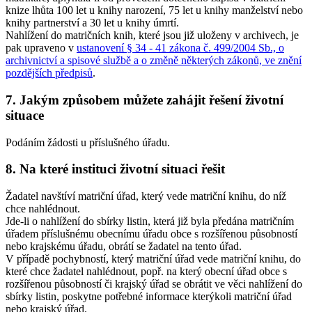
knize lhůta 100 let u knihy narození, 75 let u knihy manželství nebo
knihy partnerství a 30 let u knihy úmrtí.
Nahlížení do matričních knih, které jsou již uloženy v archivech, je
pak upraveno v
ustanovení § 34 - 41 zákona č. 499/2004 Sb., o
archivnictví a spisové službě a o změně některých zákonů, ve znění
pozdějších předpisů
.
7. Jakým způsobem můžete zahájit řešení životní
situace
Podáním žádosti u příslušného úřadu.
8. Na které instituci životní situaci řešit
Žadatel navštíví matriční úřad, který vede matriční knihu, do níž
chce nahlédnout.
Jde-li o nahlížení do sbírky listin, která již byla předána matričním
úřadem příslušnému obecnímu úřadu obce s rozšířenou působností
nebo krajskému úřadu, obrátí se žadatel na tento úřad.
V případě pochybností, který matriční úřad vede matriční knihu, do
které chce žadatel nahlédnout, popř. na který obecní úřad obce s
rozšířenou působností či krajský úřad se obrátit ve věci nahlížení do
sbírky listin, poskytne potřebné informace kterýkoli matriční úřad
nebo krajský úřad.