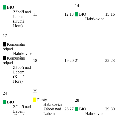
14
BIO
Záboří nad
11
12
13
BIO
15
16
Labem
Habrkovice
(Kutná
Hora)
17
Komunální
odpad
Habrkovice
Komunální
18
19
20
21
22
23
odpad
Záboří nad
Labem
(Kutná
Hora)
25
24
Plasty
28
BIO
Habrkovice,
Záboří nad
Záboří nad
26
27
BIO
29
30
Labem
Labem
Habrkovice