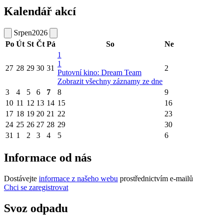
Kalendář akcí
Srpen
2026
Po
Út
St
Čt
Pá
So
Ne
1
1
27
28
29
30
31
2
Putovní kino: Dream Team
Zobrazit všechny záznamy ze dne
3
4
5
6
7
8
9
10
11
12
13
14
15
16
17
18
19
20
21
22
23
24
25
26
27
28
29
30
31
1
2
3
4
5
6
Informace od nás
Dostávejte
informace z našeho webu
prostřednictvím e-mailů
Chci se zaregistrovat
Svoz odpadu