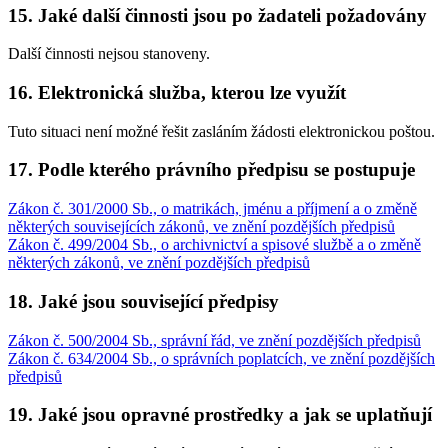
15. Jaké další činnosti jsou po žadateli požadovány
Další činnosti nejsou stanoveny.
16. Elektronická služba, kterou lze využít
Tuto situaci není možné řešit zasláním žádosti elektronickou poštou.
17. Podle kterého právního předpisu se postupuje
Zákon č. 301/2000 Sb., o matrikách, jménu a příjmení a o změně
některých souvisejících zákonů, ve znění pozdějších předpisů
Zákon č. 499/2004 Sb., o archivnictví a spisové službě a o změně
některých zákonů, ve znění pozdějších předpisů
18. Jaké jsou související předpisy
Zákon č. 500/2004 Sb., správní řád, ve znění pozdějších předpisů
Zákon č. 634/2004 Sb., o správních poplatcích, ve znění pozdějších
předpisů
19. Jaké jsou opravné prostředky a jak se uplatňují