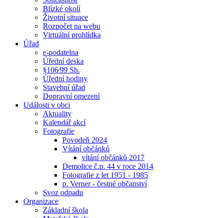
Blízké okolí
Životní situace
Rozpočet na webu
Virtuální prohlídka
Úřad
e-podatelna
Úřední deska
§106⁄99 Sb.
Úřední hodiny
Stavební úřad
Dopravní omezení
Události v obci
Aktuality
Kalendář akcí
Fotografie
Povodeň 2024
Vítání občánků
vítání občánků 2017
Demolice č.p. 44 v roce 2014
Fotografie z let 1951 - 1985
p. Verner - čestné občanství
Svoz odpadu
Organizace
Základní škola