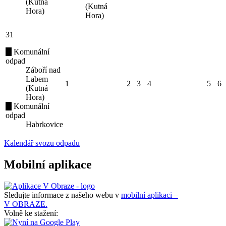
(Kutná
(Kutná
Hora)
Hora)
31
Komunální
odpad
Záboří nad
Labem
1
2
3
4
5
6
(Kutná
Hora)
Komunální
odpad
Habrkovice
Kalendář svozu odpadu
Mobilní aplikace
Sledujte informace z našeho webu v
mobilní aplikaci –
V OBRAZE.
Volně ke stažení: