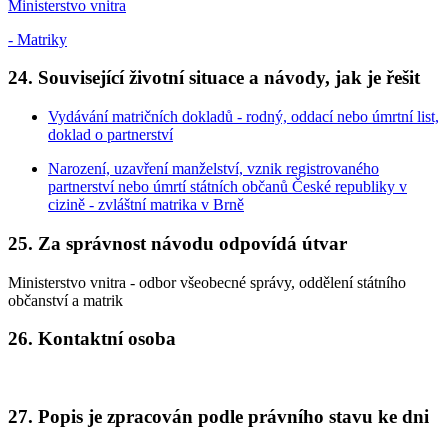
Ministerstvo vnitra
- Matriky
24. Související životní situace a návody, jak je řešit
Vydávání matričních dokladů - rodný, oddací nebo úmrtní list,
doklad o partnerství
Narození, uzavření manželství, vznik registrovaného
partnerství nebo úmrtí státních občanů České republiky v
cizině - zvláštní matrika v Brně
25. Za správnost návodu odpovídá útvar
Ministerstvo vnitra - odbor všeobecné správy, oddělení státního
občanství a matrik
26. Kontaktní osoba
27. Popis je zpracován podle právního stavu ke dni