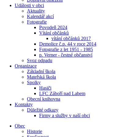
Události v obci
Aktuality
Kalendář akcí
Fotografie
Povodeň 2024
Vítání občánků
vítání občánků 2017
Demolice č.p. 44 v roce 2014
Fotografie z let 1951 - 1985
p. Verner - čestné občanství
Svoz odpadu
Organizace
Základní škola
Mateřská škola
Spolky
Hasiči
LFC Záboří nad Labem
Obecní knihovna
Kontakty
Důležité odkazy
Firmy a služby v naší obci
Obec
Historie
Současnost