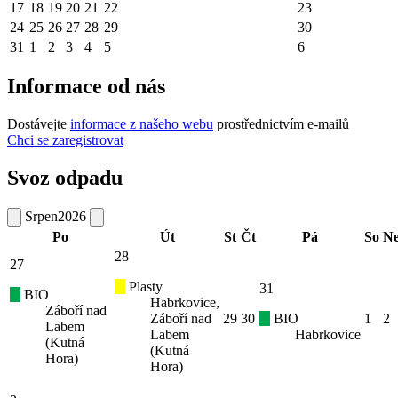
17
18
19
20
21
22
23
24
25
26
27
28
29
30
31
1
2
3
4
5
6
Informace od nás
Dostávejte
informace z našeho webu
prostřednictvím e-mailů
Chci se zaregistrovat
Svoz odpadu
Srpen
2026
Po
Út
St
Čt
Pá
So
N
28
27
Plasty
31
BIO
Habrkovice,
Záboří nad
Záboří nad
29
30
BIO
1
2
Labem
Labem
Habrkovice
(Kutná
(Kutná
Hora)
Hora)