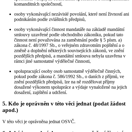
komanditních společností,
osoby vykonávající nezávislé povolání, které není živností ani
podnikáním podle zvláštních předpisů,
osoby vykonávající činnost mandatáře na základě mandátní
smlouvy uzavřené podle obchodního zákoníku, pokud tato
činnost není považována za zaměstnání podle § 5 písm. a)
zákona č. 48/1997 Sb., o veřejném zdravotním pojištění a o
změně a doplnění některých souvisejících zákonů, ve znění
pozdějších předpisů, a mandátní smlouva nebyla uzavřena v
rámci jiné samostatné výdělečné činnosti,
spolupracující osoby osob samostatně výdělečně činných,
pokud podle zákona č. 586/1992 Sb., o daních z příjmů, ve
znění pozdějších předpisů, lze na ně rozdělovat příjmy
dosažené výkonem spolupráce a výdaje vynaložené na jejich
dosažení, zajištění a udržení.
5. Kdo je oprávněn v této věci jednat (podat žádost
apod.)
V této věci je oprávněna jednat OSVČ.