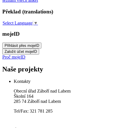
seznam všech anket
Překlad (translations)
Select Language
▼
mojeID
Proč mojeID
Naše projekty
Kontakty
Obecní úřad Záboří nad Labem
Školní 164
285 74 Záboří nad Labem
Tel/Fax: 321 781 285