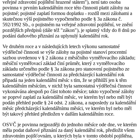
veřejné zdravotní pojištění hrazené státem"), není tato osoba
povinna v prvním kalendářním roce této činnosti platit zálohy na
pojistné; pojistné zaplatí formou doplatku - rozdíl mezi zálohami a
skutečnou výší pojistného vypočteného podle § 3a zákona č.
592/1992 Sb., o pojistném na veřejné zdravotní pojištění, ve znění
pozdějších předpisů (dále též "zákon"), je splatný vždy do 8 dnů po
podání daňového přiznání za uplynulý kalendářní rok.
Ve druhém roce a v následujících letech výkonu samostatné
výdělečné činnosti se výše zálohy na pojistné stanoví procentní
sazbou uvedenou v § 2 zákona z měsíčního vyměřovacího základu;
měsíční vyměřovací základ činí průměr, který z vyměřovacího
základu určeného podle § 3a zákona pro stanovení pojistného ze
samostatné výdělečné činnosti za předcházející kalendářní rok
připadá na jeden kalendářní měsíc s tím, že se přihlíží jen k těm
kalendářním měsícům, v nichž byla samostatná výdělečná činnost
vykonávána alespoň po část tohoto měsíce; takto vypočtené zálohy
se poprvé zaplatí za kalendářní měsíc, ve kterém byl nebo měl být
podán přehled podle § 24 odst. 2 zákona, a naposledy za kalendářní
měsíc předcházející kalendářnímu měsíci, ve kterém byl nebo měl
být takový přehled předložen v dalším kalendářním roce.
OSVČ je povinna nejpozději do jednoho měsíce ode dne, ve kterém
měla podat daňové přiznání za daný kalendářní rok, předložit všem
zdravotním pojišťovnám, u kterých byla v tomto období pojištěna,