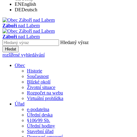
EN
English
DE
Deutsch
Záboří
nad Labem
Záboří
nad Labem
Hledaný výraz
Hledat
rozšířené vyhledávání
Obec
Historie
Současnost
Blízké okolí
Životní situace
Rozpočet na webu
Virtuální prohlídka
Úřad
e-podatelna
Úřední deska
§106⁄99 Sb.
Úřední hodiny
Stavební úřad
Dopravní omezení