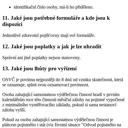
identifikační číslo osoby, má-li ho přiděleno.
11. Jaké jsou potřebné formuláře a kde jsou k
dispozici
Jednotlivé zdravotní pojišťovny mají své formuláře.
12. Jaké jsou poplatky a jak je lze uhradit
Správní ani jiné poplatky nejsou stanoveny.
13. Jaké jsou lhůty pro vyřízení
OSVČ je povinna nejpozději do 8 dnů od vzniku skutečnosti, která
se oznamuje, splnit svou oznamovací povinnost.
Osoba zahajující samostatnou výdělečnou činnost hradí v prvním
kalendářním roce této činnosti měsíční zálohy na pojistné vypočtené
z minimálního vyměřovacího základu, pokud si sama nestanoví
zálohu vyšší.
Pokud za osobu zahajující samostatnou výdělečnou činnost je
plátcem pojistného i stát (viz životní situace "Odvod pojistného na