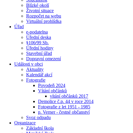
Blízké okolí
Životní situace
Rozpočet na webu
Virtuální prohlídka
Úřad
e-podatelna
Úřední deska
§106⁄99 Sb.
Úřední hodiny
Stavební úřad
Dopravní omezení
Události v obci
Aktuality
Kalendář akcí
Fotografie
Povodeň 2024
Vítání občánků
vítání občánků 2017
Demolice č.p. 44 v roce 2014
Fotografie z let 1951 - 1985
p. Verner - čestné občanství
Svoz odpadu
Organizace
Základní škola