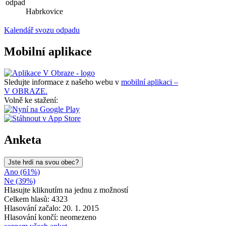
odpad
Habrkovice
Kalendář svozu odpadu
Mobilní aplikace
Sledujte informace z našeho webu v
mobilní aplikaci –
V OBRAZE.
Volně ke stažení:
Anketa
Jste hrdí na svou obec?
Ano (61%)
Ne (39%)
Hlasujte kliknutím na jednu z možností
Celkem hlasů: 4323
Hlasování začalo: 20. 1. 2015
Hlasování končí: neomezeno