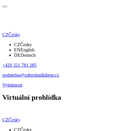
CZ
Česky
CZ
Česky
EN
English
DE
Deutsch
+420 321 781 285
podatelna@zaborinadlabem.cz
Vytisknout
Virtuální prohlídka
CZ
Česky
CZ
Česky