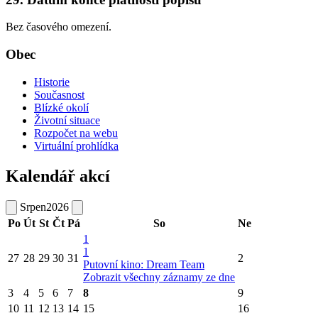
Bez časového omezení.
Obec
Historie
Současnost
Blízké okolí
Životní situace
Rozpočet na webu
Virtuální prohlídka
Kalendář akcí
Srpen
2026
Po
Út
St
Čt
Pá
So
Ne
1
1
27
28
29
30
31
2
Putovní kino: Dream Team
Zobrazit všechny záznamy ze dne
3
4
5
6
7
8
9
10
11
12
13
14
15
16