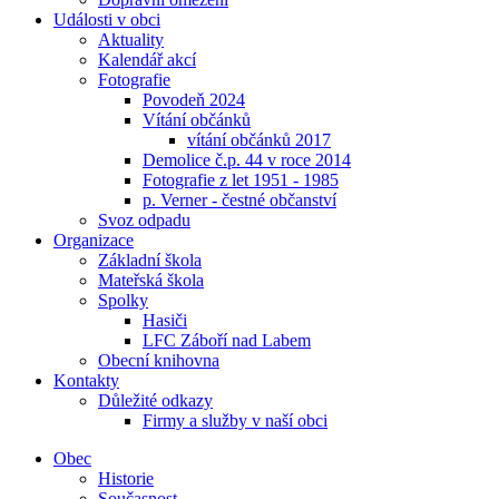
Události v obci
Aktuality
Kalendář akcí
Fotografie
Povodeň 2024
Vítání občánků
vítání občánků 2017
Demolice č.p. 44 v roce 2014
Fotografie z let 1951 - 1985
p. Verner - čestné občanství
Svoz odpadu
Organizace
Základní škola
Mateřská škola
Spolky
Hasiči
LFC Záboří nad Labem
Obecní knihovna
Kontakty
Důležité odkazy
Firmy a služby v naší obci
Obec
Historie
Současnost