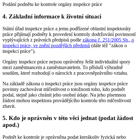
Podání podnětu ke kontrole orgány inspekce práce
4. Základní informace k životní situaci
Státní úřad inspekce práce a jemu podřízené oblastní inspektoráty
práce přijímají podněty k provedení kontroly dodržování povinností
vyplývajících z právních předpisů podle
zákona č. 251/2005 Sb., o
inspekci práce, ve znění pozdějších předpisů
(dále též "zákon o
inspekci práce").
Orgány inspekce práce nejsou oprávněny řešit individuální spory
mezi zaměstnancem a zaměstnavatelem. To přísluší výhradně
soudům, které rozhodují o nárocích z pracovněprávního vztahu.
Na základě zákona o inspekci práce jsou orgány inspekce práce
povinny zachovávat mlčenlivost o totožnosti toho, kdo podnět
podal, stejně jako chránit jeho osobní údaje. Na jeho písemnou
žádost mohou inspektora provádějícího kontrolu této mlčenlivosti
zbavit.
5. Kdo je oprávněn v této věci jednat (podat žádost
apod.)
Podnět ke kontrole je oprávněna podat kterákoliv fyzická nebo