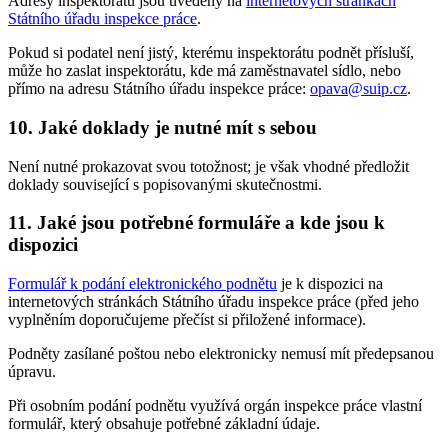
Adresy inspektorátů jsou uvedeny na
internetových stránkách
Státního úřadu inspekce práce
.
Pokud si podatel není jistý, kterému inspektorátu podnět přísluší,
může ho zaslat inspektorátu, kde má zaměstnavatel sídlo, nebo
přímo na adresu Státního úřadu inspekce práce:
opava@suip.cz
.
10. Jaké doklady je nutné mít s sebou
Není nutné prokazovat svou totožnost; je však vhodné předložit
doklady související s popisovanými skutečnostmi.
11. Jaké jsou potřebné formuláře a kde jsou k
dispozici
Formulář k podání elektronického podnětu
je k dispozici na
internetových stránkách Státního úřadu inspekce práce (před jeho
vyplněním doporučujeme přečíst si přiložené informace).
Podněty zasílané poštou nebo elektronicky nemusí mít předepsanou
úpravu.
Při osobním podání podnětu využívá orgán inspekce práce vlastní
formulář, který obsahuje potřebné základní údaje.