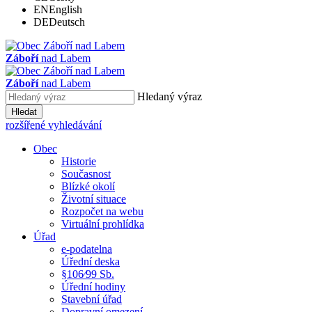
EN
English
DE
Deutsch
Záboří
nad Labem
Záboří
nad Labem
Hledaný výraz
Hledat
rozšířené vyhledávání
Obec
Historie
Současnost
Blízké okolí
Životní situace
Rozpočet na webu
Virtuální prohlídka
Úřad
e-podatelna
Úřední deska
§106⁄99 Sb.
Úřední hodiny
Stavební úřad
Dopravní omezení