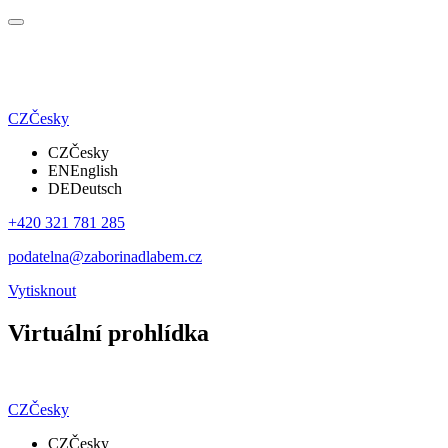
CZ
Česky
CZ
Česky
EN
English
DE
Deutsch
+420 321 781 285
podatelna@zaborinadlabem.cz
Vytisknout
Virtuální prohlídka
CZ
Česky
CZ
Česky