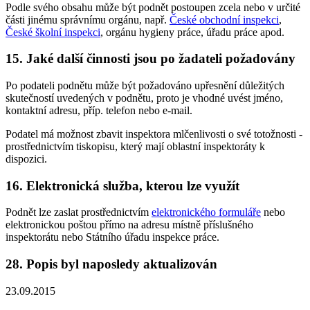
Podle svého obsahu může být podnět postoupen zcela nebo v určité
části jinému správnímu orgánu, např.
České obchodní inspekci
,
České školní inspekci
, orgánu hygieny práce, úřadu práce apod.
15. Jaké další činnosti jsou po žadateli požadovány
Po podateli podnětu může být požadováno upřesnění důležitých
skutečností uvedených v podnětu, proto je vhodné uvést jméno,
kontaktní adresu, příp. telefon nebo e-mail.
Podatel má možnost zbavit inspektora mlčenlivosti o své totožnosti -
prostřednictvím tiskopisu, který mají oblastní inspektoráty k
dispozici.
16. Elektronická služba, kterou lze využít
Podnět lze zaslat prostřednictvím
elektronického formuláře
nebo
elektronickou poštou přímo na adresu místně příslušného
inspektorátu nebo Státního úřadu inspekce práce.
28. Popis byl naposledy aktualizován
23.09.2015