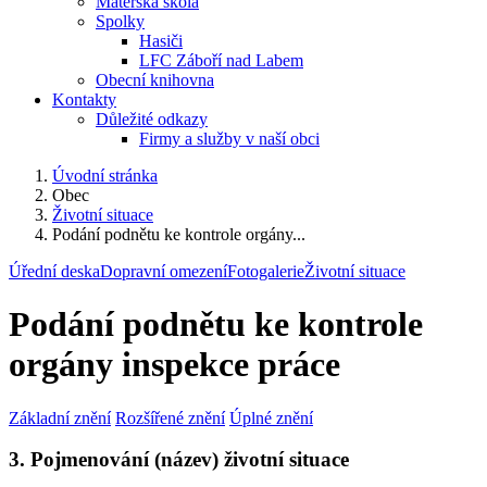
Mateřská škola
Spolky
Hasiči
LFC Záboří nad Labem
Obecní knihovna
Kontakty
Důležité odkazy
Firmy a služby v naší obci
Úvodní stránka
Obec
Životní situace
Podání podnětu ke kontrole orgány...
Úřední deska
Dopravní omezení
Fotogalerie
Životní situace
Podání podnětu ke kontrole
orgány inspekce práce
Základní znění
Rozšířené znění
Úplné znění
3. Pojmenování (název) životní situace