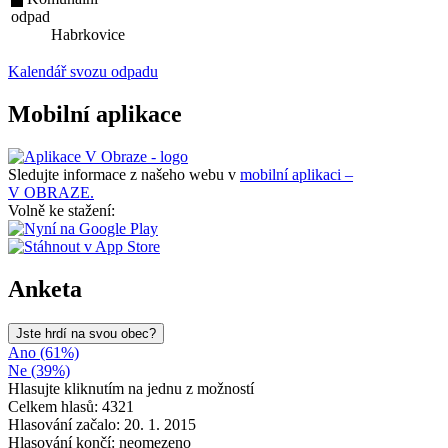
odpad
Habrkovice
Kalendář svozu odpadu
Mobilní aplikace
Sledujte informace z našeho webu v
mobilní aplikaci –
V OBRAZE.
Volně ke stažení:
Anketa
Jste hrdí na svou obec?
Ano (61%)
Ne (39%)
Hlasujte kliknutím na jednu z možností
Celkem hlasů: 4321
Hlasování začalo: 20. 1. 2015
Hlasování končí: neomezeno