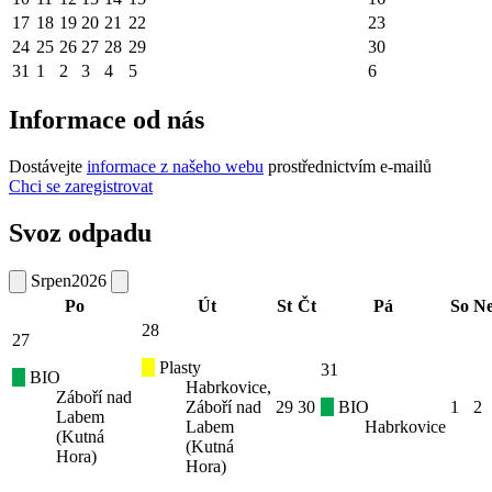
17
18
19
20
21
22
23
24
25
26
27
28
29
30
31
1
2
3
4
5
6
Informace od nás
Dostávejte
informace z našeho webu
prostřednictvím e-mailů
Chci se zaregistrovat
Svoz odpadu
Srpen
2026
Po
Út
St
Čt
Pá
So
N
28
27
Plasty
31
BIO
Habrkovice,
Záboří nad
Záboří nad
29
30
BIO
1
2
Labem
Labem
Habrkovice
(Kutná
(Kutná
Hora)
Hora)