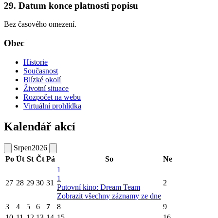
29. Datum konce platnosti popisu
Bez časového omezení.
Obec
Historie
Současnost
Blízké okolí
Životní situace
Rozpočet na webu
Virtuální prohlídka
Kalendář akcí
Srpen
2026
Po
Út
St
Čt
Pá
So
Ne
1
1
27
28
29
30
31
2
Putovní kino: Dream Team
Zobrazit všechny záznamy ze dne
3
4
5
6
7
8
9
10
11
12
13
14
15
16