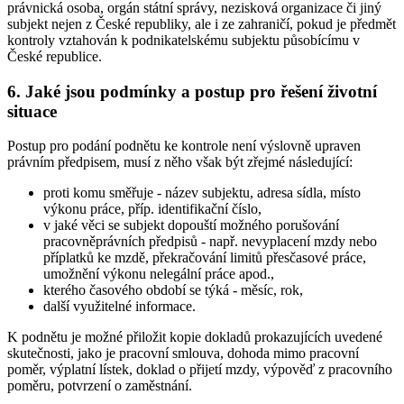
právnická osoba, orgán státní správy, nezisková organizace či jiný
subjekt nejen z České republiky, ale i ze zahraničí, pokud je předmět
kontroly vztahován k podnikatelskému subjektu působícímu v
České republice.
6. Jaké jsou podmínky a postup pro řešení životní
situace
Postup pro podání podnětu ke kontrole není výslovně upraven
právním předpisem, musí z něho však být zřejmé následující:
proti komu směřuje - název subjektu, adresa sídla, místo
výkonu práce, příp. identifikační číslo,
v jaké věci se subjekt dopouští možného porušování
pracovněprávních předpisů - např. nevyplacení mzdy nebo
příplatků ke mzdě, překračování limitů přesčasové práce,
umožnění výkonu nelegální práce apod.,
kterého časového období se týká - měsíc, rok,
další využitelné informace.
K podnětu je možné přiložit kopie dokladů prokazujících uvedené
skutečnosti, jako je pracovní smlouva, dohoda mimo pracovní
poměr, výplatní lístek, doklad o přijetí mzdy, výpověď z pracovního
poměru, potvrzení o zaměstnání.