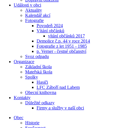
Události v obci
Aktuality
Kalendář akcí
Fotografie
Povodeň 2024
Vítání občánků
vítání občánků 2017
Demolice č.p. 44 v roce 2014
Fotografie z let 1951 - 1985
p. Verner - čestné občanství
Svoz odpadu
Organizace
Základní škola
Mateřská škola
Spolky
Hasiči
LFC Záboří nad Labem
Obecní knihovna
Kontakty
Důležité odkazy
Firmy a služby v naší obci
Obec
Historie
Současnost