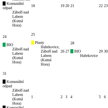
Komunální
18
19
20
21
22
23
odpad
Záboří nad
Labem
(Kutná
Hora)
25
24
Plasty
28
BIO
Habrkovice,
Záboří nad
Záboří nad
26
27
BIO
29
30
Labem
Labem
Habrkovice
(Kutná
(Kutná
Hora)
Hora)
31
Komunální
odpad
Záboří nad
Labem
1
2
3
4
5
6
(Kutná
Hora)
Komunální