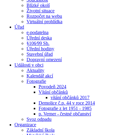
Blízké okolí
Životní situace
Rozpočet na webu
Virtuální prohlídka
Úřad
e-podatelna
Úřední deska
§106⁄99 Sb.
Úřední hodiny
Stavební úřad
Dopravní omezení
Události v obci
Aktuality
Kalendář akcí
Fotografie
Povodeň 2024
Vítání občánků
vítání občánků 2017
Demolice č.p. 44 v roce 2014
Fotografie z let 1951 - 1985
p. Verner - čestné občanství
Svoz odpadu
Organizace
Základní škola