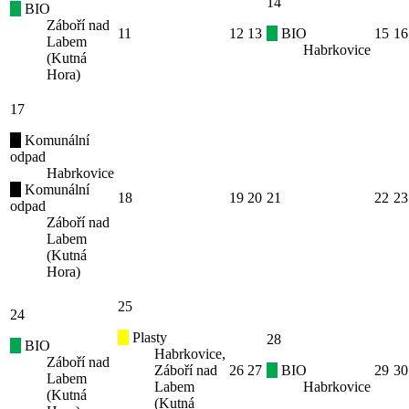
14
BIO
Záboří nad
11
12
13
BIO
15
16
Labem
Habrkovice
(Kutná
Hora)
17
Komunální
odpad
Habrkovice
Komunální
18
19
20
21
22
23
odpad
Záboří nad
Labem
(Kutná
Hora)
25
24
Plasty
28
BIO
Habrkovice,
Záboří nad
Záboří nad
26
27
BIO
29
30
Labem
Labem
Habrkovice
(Kutná
(Kutná