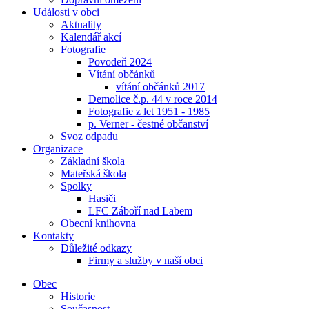
Události v obci
Aktuality
Kalendář akcí
Fotografie
Povodeň 2024
Vítání občánků
vítání občánků 2017
Demolice č.p. 44 v roce 2014
Fotografie z let 1951 - 1985
p. Verner - čestné občanství
Svoz odpadu
Organizace
Základní škola
Mateřská škola
Spolky
Hasiči
LFC Záboří nad Labem
Obecní knihovna
Kontakty
Důležité odkazy
Firmy a služby v naší obci
Obec
Historie
Současnost