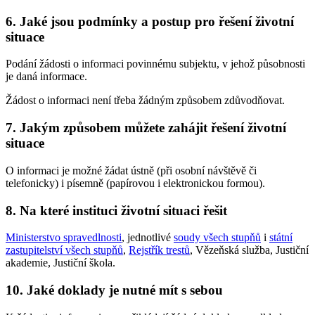
6. Jaké jsou podmínky a postup pro řešení životní
situace
Podání žádosti o informaci povinnému subjektu, v jehož působnosti
je daná informace.
Žádost o informaci není třeba žádným způsobem zdůvodňovat.
7. Jakým způsobem můžete zahájit řešení životní
situace
O informaci je možné žádat ústně (při osobní návštěvě či
telefonicky) i písemně (papírovou i elektronickou formou).
8. Na které instituci životní situaci řešit
Ministerstvo spravedlnosti
, jednotlivé
soudy všech stupňů
i
státní
zastupitelství všech stupňů
,
Rejstřík trestů
, Vězeňská služba, Justiční
akademie, Justiční škola.
10. Jaké doklady je nutné mít s sebou