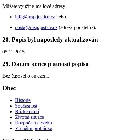
Můžete využít e-mailové adresy:
info@msp.justice.cz
nebo
posta@msp.justice.cz
(adresa podatelny).
28. Popis byl naposledy aktualizován
05.11.2015
29. Datum konce platnosti popisu
Bez časového omezení.
Obec
Historie
Současnost
Blízké okolí
Životní situace
Rozpočet na webu
Virtuální prohlídka