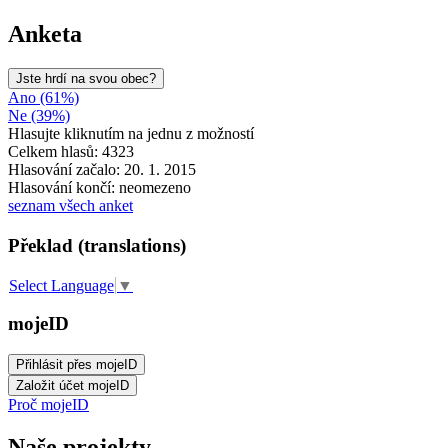
Anketa
Jste hrdí na svou obec?
Ano (61%)
Ne (39%)
Hlasujte kliknutím na jednu z možností
Celkem hlasů: 4323
Hlasování začalo: 20. 1. 2015
Hlasování končí: neomezeno
seznam všech anket
Překlad (translations)
Select Language
▼
mojeID
Proč mojeID
Naše projekty