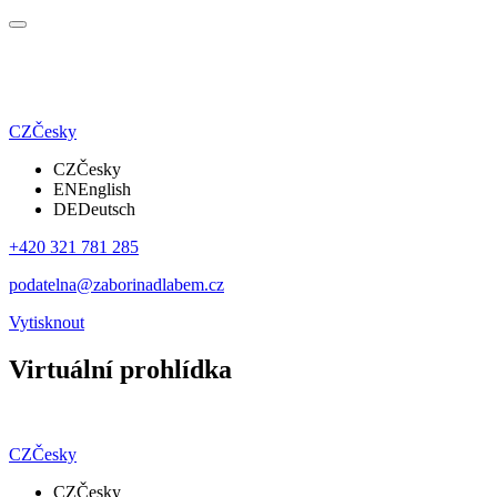
CZ
Česky
CZ
Česky
EN
English
DE
Deutsch
+420 321 781 285
podatelna@zaborinadlabem.cz
Vytisknout
Virtuální prohlídka
CZ
Česky
CZ
Česky