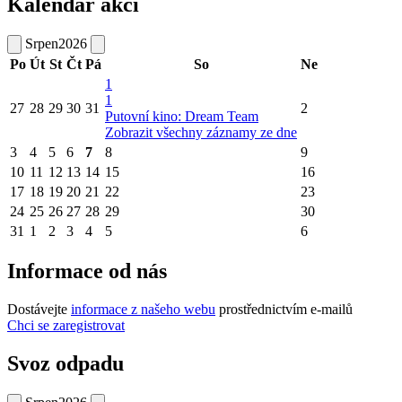
Kalendář akcí
Srpen
2026
Po
Út
St
Čt
Pá
So
Ne
1
1
27
28
29
30
31
2
Putovní kino: Dream Team
Zobrazit všechny záznamy ze dne
3
4
5
6
7
8
9
10
11
12
13
14
15
16
17
18
19
20
21
22
23
24
25
26
27
28
29
30
31
1
2
3
4
5
6
Informace od nás
Dostávejte
informace z našeho webu
prostřednictvím e-mailů
Chci se zaregistrovat
Svoz odpadu