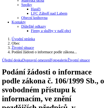
Mateřská škola
Spolky
Hasiči
LFC Záboří nad Labem
Obecní knihovna
Kontakty
Důležité odkazy
Firmy a služby v naší obci
Úvodní stránka
Obec
Životní situace
Podání žádosti o informace podle zákona...
Úřední deska
Dopravní omezení
Fotogalerie
Životní situace
Podání žádosti o informace
podle zákona č. 106/1999 Sb., o
svobodném přístupu k
informacím, ve znění
pozdějších předpisů, v