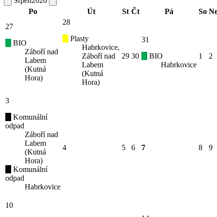
Srpen
2026
Po
Út
St
Čt
Pá
So
N
28
27
Plasty
31
BIO
Habrkovice,
Záboří nad
Záboří nad
29
30
BIO
1
2
Labem
Labem
Habrkovice
(Kutná
(Kutná
Hora)
Hora)
3
Komunální
odpad
Záboří nad
Labem
4
5
6
7
8
9
(Kutná
Hora)
Komunální
odpad
Habrkovice
10