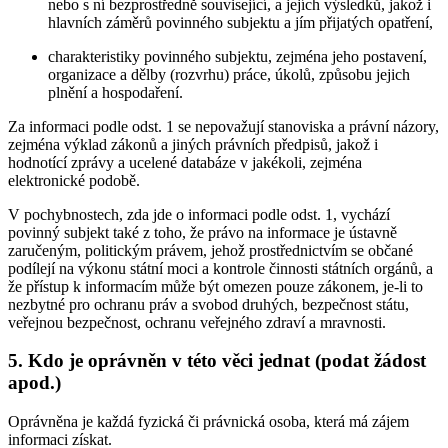
nebo s ní bezprostředně související, a jejích výsledků, jakož i
hlavních záměrů povinného subjektu a jím přijatých opatření,
charakteristiky povinného subjektu, zejména jeho postavení,
organizace a dělby (rozvrhu) práce, úkolů, způsobu jejich
plnění a hospodaření.
Za informaci podle odst. 1 se nepovažují stanoviska a právní názory,
zejména výklad zákonů a jiných právních předpisů, jakož i
hodnotící zprávy a ucelené databáze v jakékoli, zejména
elektronické podobě.
V pochybnostech, zda jde o informaci podle odst. 1, vychází
povinný subjekt také z toho, že právo na informace je ústavně
zaručeným, politickým právem, jehož prostřednictvím se občané
podílejí na výkonu státní moci a kontrole činnosti státních orgánů, a
že přístup k informacím může být omezen pouze zákonem, je-li to
nezbytné pro ochranu práv a svobod druhých, bezpečnost státu,
veřejnou bezpečnost, ochranu veřejného zdraví a mravnosti.
5. Kdo je oprávněn v této věci jednat (podat žádost
apod.)
Oprávněna je každá fyzická či právnická osoba, která má zájem
informaci získat.