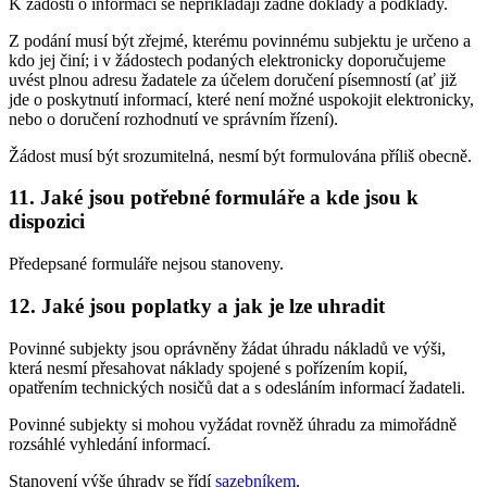
K žádosti o informaci se nepřikládají žádné doklady a podklady.
Z podání musí být zřejmé, kterému povinnému subjektu je určeno a
kdo jej činí; i v žádostech podaných elektronicky doporučujeme
uvést plnou adresu žadatele za účelem doručení písemností (ať již
jde o poskytnutí informací, které není možné uspokojit elektronicky,
nebo o doručení rozhodnutí ve správním řízení).
Žádost musí být srozumitelná, nesmí být formulována příliš obecně.
11. Jaké jsou potřebné formuláře a kde jsou k
dispozici
Předepsané formuláře nejsou stanoveny.
12. Jaké jsou poplatky a jak je lze uhradit
Povinné subjekty jsou oprávněny žádat úhradu nákladů ve výši,
která nesmí přesahovat náklady spojené s pořízením kopií,
opatřením technických nosičů dat a s odesláním informací žadateli.
Povinné subjekty si mohou vyžádat rovněž úhradu za mimořádně
rozsáhlé vyhledání informací.
Stanovení výše úhrady se řídí
sazebníkem
.