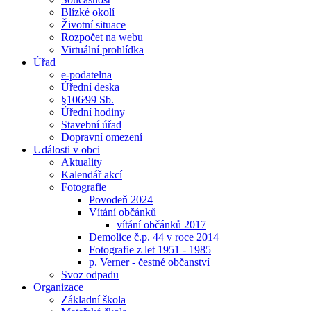
Blízké okolí
Životní situace
Rozpočet na webu
Virtuální prohlídka
Úřad
e-podatelna
Úřední deska
§106⁄99 Sb.
Úřední hodiny
Stavební úřad
Dopravní omezení
Události v obci
Aktuality
Kalendář akcí
Fotografie
Povodeň 2024
Vítání občánků
vítání občánků 2017
Demolice č.p. 44 v roce 2014
Fotografie z let 1951 - 1985
p. Verner - čestné občanství
Svoz odpadu
Organizace
Základní škola