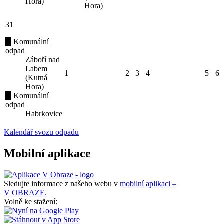
Hora)
Hora)
31
Komunální
odpad
Záboří nad
Labem
1
2
3
4
5
6
(Kutná
Hora)
Komunální
odpad
Habrkovice
Kalendář svozu odpadu
Mobilní aplikace
Sledujte informace z našeho webu v
mobilní aplikaci –
V OBRAZE.
Volně ke stažení: