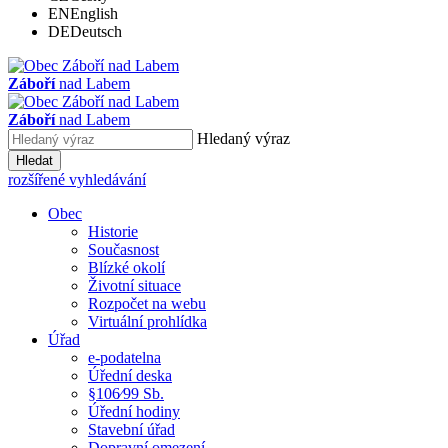
EN
English
DE
Deutsch
Záboří
nad Labem
Záboří
nad Labem
Hledaný výraz
Hledat
rozšířené vyhledávání
Obec
Historie
Současnost
Blízké okolí
Životní situace
Rozpočet na webu
Virtuální prohlídka
Úřad
e-podatelna
Úřední deska
§106⁄99 Sb.
Úřední hodiny
Stavební úřad
Dopravní omezení