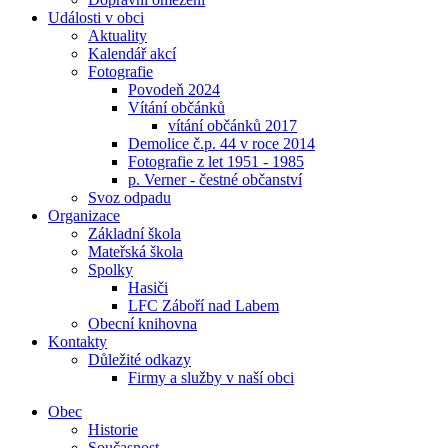
Události v obci
Aktuality
Kalendář akcí
Fotografie
Povodeň 2024
Vítání občánků
vítání občánků 2017
Demolice č.p. 44 v roce 2014
Fotografie z let 1951 - 1985
p. Verner - čestné občanství
Svoz odpadu
Organizace
Základní škola
Mateřská škola
Spolky
Hasiči
LFC Záboří nad Labem
Obecní knihovna
Kontakty
Důležité odkazy
Firmy a služby v naší obci
Obec
Historie
Současnost