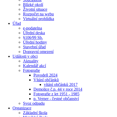
Blízké okolí
Životní situace
Rozpočet na webu
Virtuální prohlídka
Úřad
e-podatelna
Úřední deska
§106⁄99 Sb.
Úřední hodiny
Stavební úřad
Dopravní omezení
Události v obci
Aktuality
Kalendář akcí
Fotografie
Povodeň 2024
Vítání občánků
vítání občánků 2017
Demolice č.p. 44 v roce 2014
Fotografie z let 1951 - 1985
p. Verner - čestné občanství
Svoz odpadu
Organizace
Základní škola