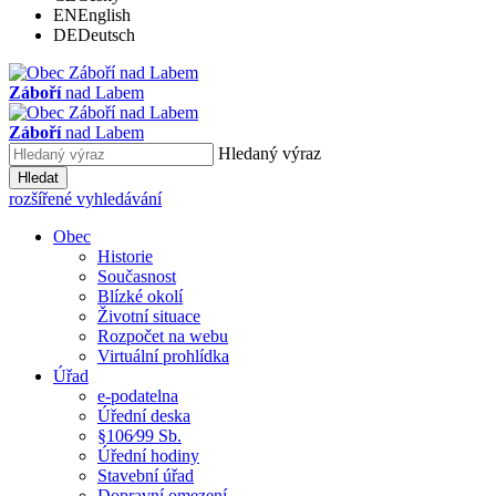
EN
English
DE
Deutsch
Záboří
nad Labem
Záboří
nad Labem
Hledaný výraz
Hledat
rozšířené vyhledávání
Obec
Historie
Současnost
Blízké okolí
Životní situace
Rozpočet na webu
Virtuální prohlídka
Úřad
e-podatelna
Úřední deska
§106⁄99 Sb.
Úřední hodiny
Stavební úřad
Dopravní omezení