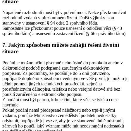
situace
Napadené rozhodnutí musí být v právní moci. Nelze přezkoumávat
rozhodnutí vydaná v přezkumném řízení. Další výjimky jsou
stanoveny v ustanovení § 94 odst. 2 správního řádu.
Samostatně lze přezkoumat pouze usnesení o odložení věci (§ 43
správního řádu) a usnesení o zastavení řízení (§ 66 správního řádu).
7. Jakým způsobem můžete zahájit řešení životní
situace
Podání je možno učinit písemně nebo ústně do protokolu anebo v
elektronické podobě podepsané zaručeným elektronickým
podpisem. Za podmínky, že podání je do 5 dnů potvrzeno,
popřípadě doplněno způsobem uvedeným ve větě první, je možno je
učinit pomocí jiných technických prostředků, zejména
prostřednictvím dálnopisu, telefaxu nebo veřejné datové sítě bez
použití zaručeného elektronického podpisu.
Z podání musí být patrno, kdo je činí, které věci se týká a co se
navrhuje.
Pokud podání nemá předepsané náležitosti nebo trpí-li jinými
vadami, pomůže Ministerstvo zemědělství podateli nedostatky
odstranit, popřípadě jej vyzve, aby je ve stanovené lhůtě odstranil;
zároveň ho poučí, jaký význam může mít neodstranění nedostatků