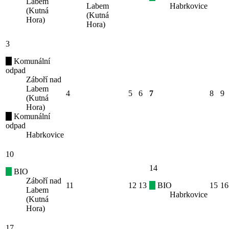
Labem
Labem
Habrkovice
(Kutná
(Kutná
Hora)
Hora)
3
Komunální
odpad
Záboří nad
Labem
4
5
6
7
8
9
(Kutná
Hora)
Komunální
odpad
Habrkovice
10
14
BIO
Záboří nad
11
12
13
BIO
15
16
Labem
Habrkovice
(Kutná
Hora)
17