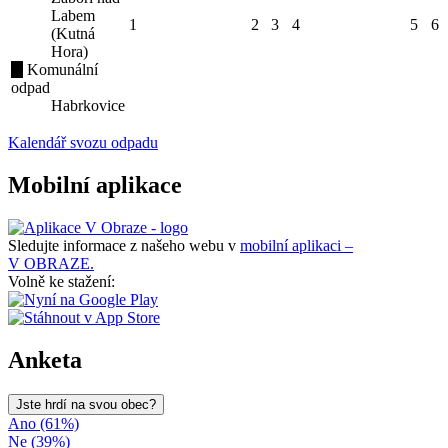
Labem
1
2
3
4
5
6
(Kutná
Hora)
Komunální
odpad
Habrkovice
Kalendář svozu odpadu
Mobilní aplikace
Sledujte informace z našeho webu v
mobilní aplikaci –
V OBRAZE.
Volně ke stažení:
Anketa
Jste hrdí na svou obec?
Ano (61%)
Ne (39%)