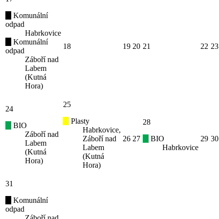
Komunální
odpad
Habrkovice
Komunální
18
19
20
21
22
23
odpad
Záboří nad
Labem
(Kutná
Hora)
25
24
Plasty
28
BIO
Habrkovice,
Záboří nad
Záboří nad
26
27
BIO
29
30
Labem
Labem
Habrkovice
(Kutná
(Kutná
Hora)
Hora)
31
Komunální
odpad
Záboří nad