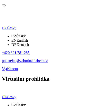
CZ
Česky
CZ
Česky
EN
English
DE
Deutsch
+420 321 781 285
podatelna@zaborinadlabem.cz
Vytisknout
Virtuální prohlídka
CZ
Česky
CZ
Česky