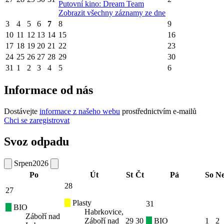
Putovní kino: Dream Team
Zobrazit všechny záznamy ze dne
3
4
5
6
7
8
9
10
11
12
13
14
15
16
17
18
19
20
21
22
23
24
25
26
27
28
29
30
31
1
2
3
4
5
6
Informace od nás
Dostávejte
informace z našeho webu
prostřednictvím e-mailů
Chci se zaregistrovat
Svoz odpadu
Srpen
2026
Po
Út
St
Čt
Pá
So
N
28
27
Plasty
31
BIO
Habrkovice,
Záboří nad
Záboří nad
29
30
BIO
1
2