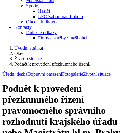
Mateřská škola
Spolky
Hasiči
LFC Záboří nad Labem
Obecní knihovna
Kontakty
Důležité odkazy
Firmy a služby v naší obci
Úvodní stránka
Obec
Životní situace
Podnět k provedení přezkumného řízení...
Úřední deska
Dopravní omezení
Fotogalerie
Životní situace
Podnět k provedení
přezkumného řízení
pravomocného správního
rozhodnutí krajského úřadu
nebo Magistrátu hl.m. Prahy