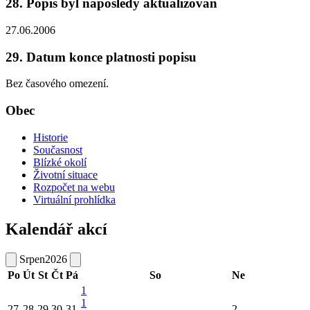
28. Popis byl naposledy aktualizován
27.06.2006
29. Datum konce platnosti popisu
Bez časového omezení.
Obec
Historie
Současnost
Blízké okolí
Životní situace
Rozpočet na webu
Virtuální prohlídka
Kalendář akcí
Srpen
2026
Po
Út
St
Čt
Pá
So
Ne
1
1
27
28
29
30
31
2