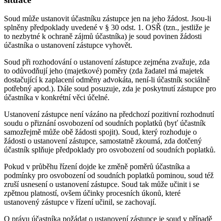
Soud může ustanovit účastníku zástupce jen na jeho žádost. Jsou-li
splněny předpoklady uvedené v § 30 odst. 1. OSŘ (tzn., jestliže je
to nezbytné k ochraně zájmů účastníka) je soud povinen žádosti
účastníka o ustanovení zástupce vyhovět.
Soud při rozhodování o ustanovení zástupce zejména zvažuje, zda
to odůvodňují jeho (majetkové) poměry (zda žadatel má majetek
dostačující k zaplacení odměny advokáta, není-li účastník sociálně
potřebný apod.). Dále soud posuzuje, zda je poskytnutí zástupce pro
účastníka v konkrétní věci účelné.
Ustanovení zástupce není vázáno na předchozí pozitivní rozhodnutí
soudu o přiznání osvobození od soudních poplatků (byť účastník
samozřejmě může obě žádosti spojit). Soud, který rozhoduje o
žádosti o ustanovení zástupce, samostatně zkoumá, zda dotčený
účastník splňuje předpoklady pro osvobození od soudních poplatků.
Pokud v průběhu řízení dojde ke změně poměrů účastníka a
podmínky pro osvobození od soudních poplatků pominou, soud též
zruší usnesení o ustanovení zástupce. Soud tak může učinit i se
zpětnou platností, ovšem účinky procesních úkonů, které
ustanovený zástupce v řízení učinil, se zachovají.
O právu účastníka požádat o ustanovení zástupce je soud v případě