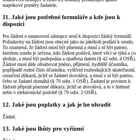
majetkové poměry žadatele.
11. Jaké jsou potřebné formuláře a kde jsou k
dispozici
Pro žádost o ustanovení zástupce není k dispozici žádný formulář.
Požadavky na žádost jsou obecné jako na jakékoli podání k soudu.
To znamená, že žádost musí být písemná a musí z ní být patrno,
kterému soudu je určena, kdo žádost podává, které věci se týká a co
sleduje, a musí být podepsána a opatřena datem (§ 42 odst. 4 OSŘ).
Žádost musí dále obsahovat jméno, příjmení, bydliště účastníka,
popřípadě rodné číslo účastníka, vylíčení rozhodujících skutečností,
označení důkazů, jichž se žadatel dovolává, a musí z ní být patrno,
čeho se žadatel domáhá (§ 79 odst. 1 OSŘ). Žadatel je povinen k
žádosti připojit písemné důkazy, jichž se dovolává, a to v listinné
nebo v elektronické podobě (§ 79 odst. 2 OSŘ).
12. Jaké jsou poplatky a jak je lze uhradit
Žádné.
13. Jaké jsou lhůty pro vyřízení