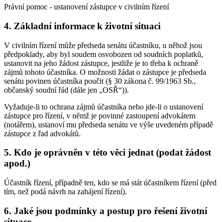
Právní pomoc - ustanovení zástupce v civilním řízení
4. Základní informace k životní situaci
V civilním řízení může předseda senátu účastníku, u něhož jsou
předpoklady, aby byl soudem osvobozen od soudních poplatků,
ustanovit na jeho žádost zástupce, jestliže je to třeba k ochraně
zájmů tohoto účastníka. O možnosti žádat o zástupce je předseda
senátu povinen účastníka poučit (§ 30 zákona č. 99/1963 Sb.,
občanský soudní řád (dále jen „OSŘ“)).
Vyžaduje-li to ochrana zájmů účastníka nebo jde-li o ustanovení
zástupce pro řízení, v němž je povinné zastoupení advokátem
(notářem), ustanoví mu předseda senátu ve výše uvedeném případě
zástupce z řad advokátů.
5. Kdo je oprávněn v této věci jednat (podat žádost
apod.)
Účastník řízení, případně ten, kdo se má stát účastníkem řízení (před
tím, než podá návrh na zahájení řízení).
6. Jaké jsou podmínky a postup pro řešení životní
situace