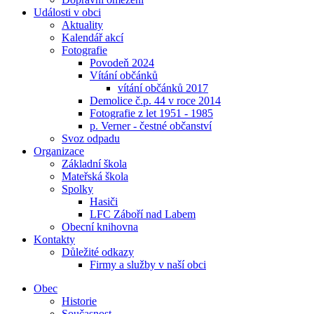
Události v obci
Aktuality
Kalendář akcí
Fotografie
Povodeň 2024
Vítání občánků
vítání občánků 2017
Demolice č.p. 44 v roce 2014
Fotografie z let 1951 - 1985
p. Verner - čestné občanství
Svoz odpadu
Organizace
Základní škola
Mateřská škola
Spolky
Hasiči
LFC Záboří nad Labem
Obecní knihovna
Kontakty
Důležité odkazy
Firmy a služby v naší obci
Obec
Historie
Současnost