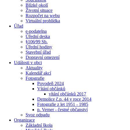
Blízké okolí
Životní situace
Rozpočet na webu
Virtuální prohlídka
Úřad
e-podatelna
Úřední deska
§106⁄99 Sb.
Úřední hodiny
Stavební úřad
Dopravní omezení
Události v obci
Aktuality
Kalendář akcí
Fotografie
Povodeň 2024
Vítání občánků
vítání občánků 2017
Demolice č.p. 44 v roce 2014
Fotografie z let 1951 - 1985
p. Verner - čestné občanství
Svoz odpadu
Organizace
Základní škola