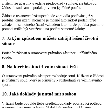
zjištění, že účastník uvedené předpoklady splňuje, ale takovou
žádost dosud sám nepodal, povinen jej řádně poučit.
Žádost o ustanovení zástupce bude zpravidla podávána již v
probíhajícím řízení, nicméně je možné tuto žádost podat i před
zahájením samotného řízení vzhledem k tomu, že potřeba právního
pomoci může být vztažena i na podání samotné žaloby.
7. Jakým způsobem můžete zahájit řešení životní
situace
Podáním žádosti o ustanovení právního zástupce u příslušného
soudu.
8. Na které instituci životní situaci řešit
O ustanovení právního zástupce rozhoduje soud. K řízení o žádosti
je příslušný soud, který je příslušný k rozhodnutí ve věci hlavního
sporu.
10. Jaké doklady je nutné mít s sebou
V řízení bude obvykle třeba předložit doklady potvrzující potřebu
ustanovení zástupce a často též doklady prokazující špatné