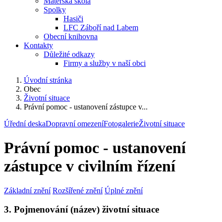
Mateřská škola
Spolky
Hasiči
LFC Záboří nad Labem
Obecní knihovna
Kontakty
Důležité odkazy
Firmy a služby v naší obci
Úvodní stránka
Obec
Životní situace
Právní pomoc - ustanovení zástupce v...
Úřední deska
Dopravní omezení
Fotogalerie
Životní situace
Právní pomoc - ustanovení
zástupce v civilním řízení
Základní znění
Rozšířené znění
Úplné znění
3. Pojmenování (název) životní situace