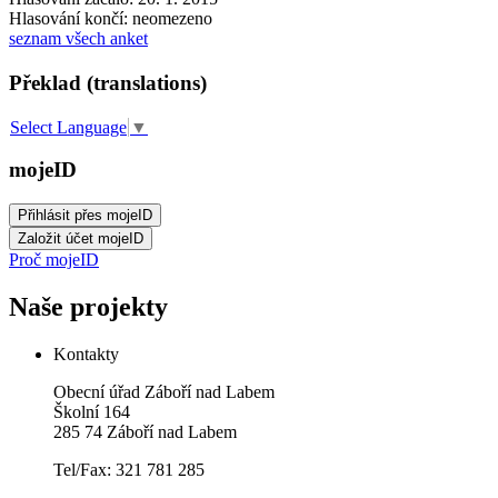
Hlasování končí: neomezeno
seznam všech anket
Překlad (translations)
Select Language
▼
mojeID
Proč mojeID
Naše projekty
Kontakty
Obecní úřad Záboří nad Labem
Školní 164
285 74 Záboří nad Labem
Tel/Fax: 321 781 285