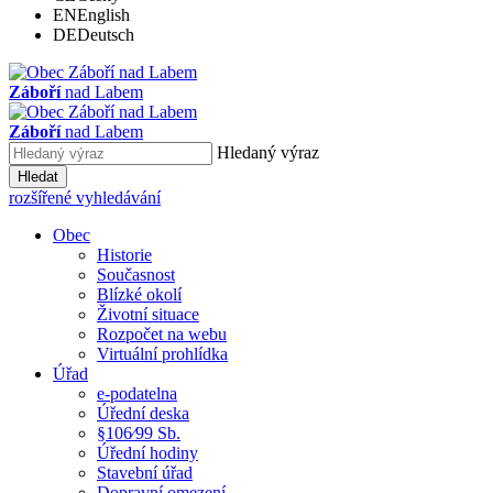
EN
English
DE
Deutsch
Záboří
nad Labem
Záboří
nad Labem
Hledaný výraz
Hledat
rozšířené vyhledávání
Obec
Historie
Současnost
Blízké okolí
Životní situace
Rozpočet na webu
Virtuální prohlídka
Úřad
e-podatelna
Úřední deska
§106⁄99 Sb.
Úřední hodiny
Stavební úřad
Dopravní omezení