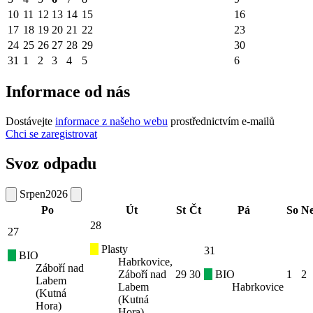
10
11
12
13
14
15
16
17
18
19
20
21
22
23
24
25
26
27
28
29
30
31
1
2
3
4
5
6
Informace od nás
Dostávejte
informace z našeho webu
prostřednictvím e-mailů
Chci se zaregistrovat
Svoz odpadu
Srpen
2026
Po
Út
St
Čt
Pá
So
N
28
27
Plasty
31
BIO
Habrkovice,
Záboří nad
Záboří nad
29
30
BIO
1
2
Labem
Labem
Habrkovice
(Kutná
(Kutná
Hora)
Hora)