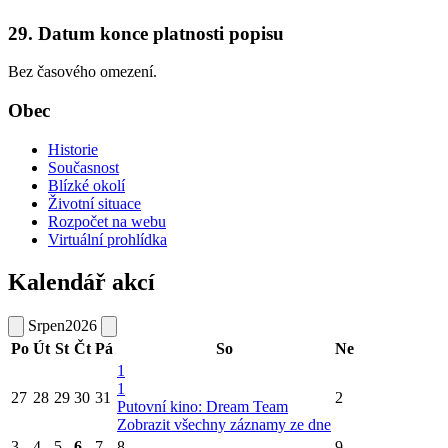
29. Datum konce platnosti popisu
Bez časového omezení.
Obec
Historie
Současnost
Blízké okolí
Životní situace
Rozpočet na webu
Virtuální prohlídka
Kalendář akcí
Srpen
2026
Po
Út
St
Čt
Pá
So
Ne
1
1
27
28
29
30
31
2
Putovní kino: Dream Team
Zobrazit všechny záznamy ze dne
3
4
5
6
7
8
9