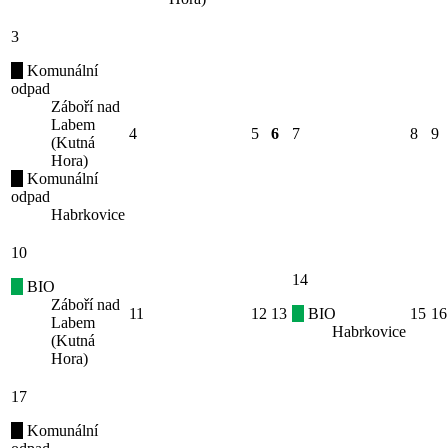
3
Komunální
odpad
Záboří nad
Labem
4
5
6
7
8
9
(Kutná
Hora)
Komunální
odpad
Habrkovice
10
14
BIO
Záboří nad
11
12
13
BIO
15
16
Labem
Habrkovice
(Kutná
Hora)
17
Komunální