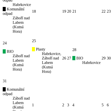
odpad
Habrkovice
Komunální
18
19
20
21
22
23
odpad
Záboří nad
Labem
(Kutná
Hora)
25
24
Plasty
28
BIO
Habrkovice,
Záboří nad
Záboří nad
26
27
BIO
29
30
Labem
Labem
Habrkovice
(Kutná
(Kutná
Hora)
Hora)
31
Komunální
odpad
Záboří nad
Labem
1
2
3
4
5
6
(Kutná