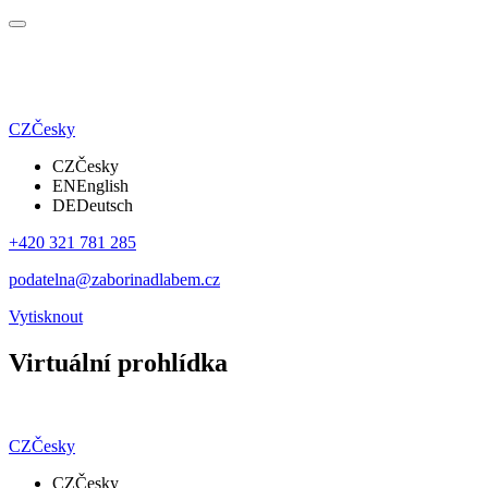
CZ
Česky
CZ
Česky
EN
English
DE
Deutsch
+420 321 781 285
podatelna@zaborinadlabem.cz
Vytisknout
Virtuální prohlídka
CZ
Česky
CZ
Česky