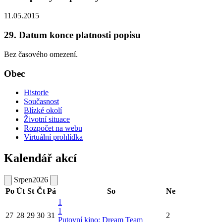
11.05.2015
29. Datum konce platnosti popisu
Bez časového omezení.
Obec
Historie
Současnost
Blízké okolí
Životní situace
Rozpočet na webu
Virtuální prohlídka
Kalendář akcí
Srpen
2026
Po
Út
St
Čt
Pá
So
Ne
1
1
27
28
29
30
31
2
Putovní kino: Dream Team