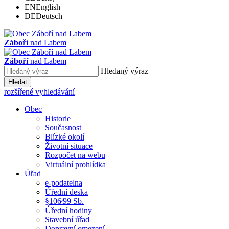
EN
English
DE
Deutsch
Záboří
nad Labem
Záboří
nad Labem
Hledaný výraz
Hledat
rozšířené vyhledávání
Obec
Historie
Současnost
Blízké okolí
Životní situace
Rozpočet na webu
Virtuální prohlídka
Úřad
e-podatelna
Úřední deska
§106⁄99 Sb.
Úřední hodiny
Stavební úřad
Dopravní omezení