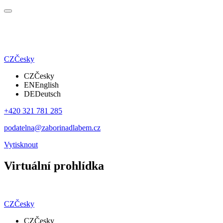
CZ
Česky
CZ
Česky
EN
English
DE
Deutsch
+420 321 781 285
podatelna@zaborinadlabem.cz
Vytisknout
Virtuální prohlídka
CZ
Česky
CZ
Česky