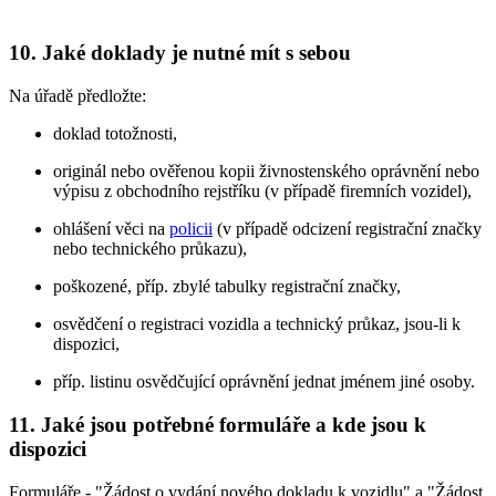
10. Jaké doklady je nutné mít s sebou
Na úřadě předložte:
doklad totožnosti,
originál nebo ověřenou kopii živnostenského oprávnění nebo
výpisu z obchodního rejstříku (v případě firemních vozidel),
ohlášení věci na
policii
(v případě odcizení registrační značky
nebo technického průkazu),
poškozené, příp. zbylé tabulky registrační značky,
osvědčení o registraci vozidla a technický průkaz, jsou-li k
dispozici,
příp. listinu osvědčující oprávnění jednat jménem jiné osoby.
11. Jaké jsou potřebné formuláře a kde jsou k
dispozici
Formuláře - "Žádost o vydání nového dokladu k vozidlu" a "Žádost