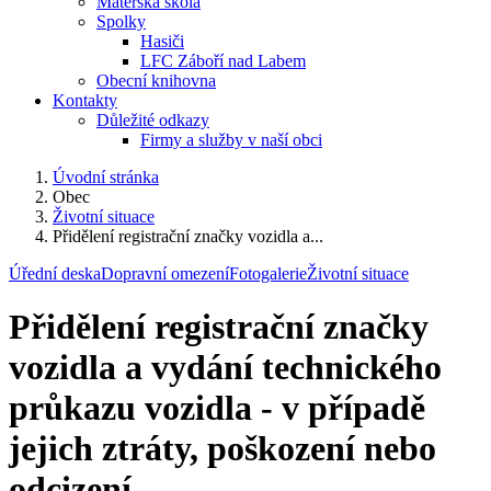
Mateřská škola
Spolky
Hasiči
LFC Záboří nad Labem
Obecní knihovna
Kontakty
Důležité odkazy
Firmy a služby v naší obci
Úvodní stránka
Obec
Životní situace
Přidělení registrační značky vozidla a...
Úřední deska
Dopravní omezení
Fotogalerie
Životní situace
Přidělení registrační značky
vozidla a vydání technického
průkazu vozidla - v případě
jejich ztráty, poškození nebo
odcizení