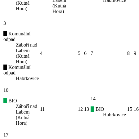
Labem
Habrkovice
(Kutná
(Kutná
Hora)
Hora)
3
Komunální
odpad
Záboří nad
Labem
4
5
6
7
8
9
(Kutná
Hora)
Komunální
odpad
Habrkovice
10
14
BIO
Záboří nad
11
12
13
BIO
15
16
Labem
Habrkovice
(Kutná
Hora)
17