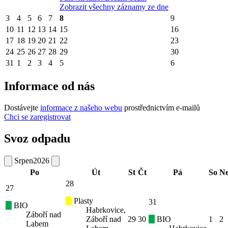
Zobrazit všechny záznamy ze dne
3
4
5
6
7
8
9
10
11
12
13
14
15
16
17
18
19
20
21
22
23
24
25
26
27
28
29
30
31
1
2
3
4
5
6
Informace od nás
Dostávejte
informace z našeho webu
prostřednictvím e-mailů
Chci se zaregistrovat
Svoz odpadu
Srpen
2026
Po
Út
St
Čt
Pá
So
N
28
27
Plasty
31
BIO
Habrkovice,
Záboří nad
Záboří nad
29
30
BIO
1
2
Labem