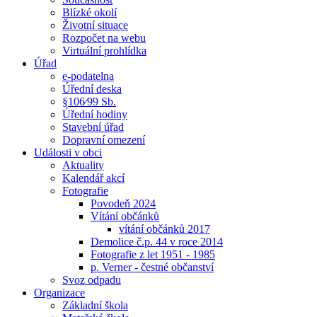
Blízké okolí
Životní situace
Rozpočet na webu
Virtuální prohlídka
Úřad
e-podatelna
Úřední deska
§106⁄99 Sb.
Úřední hodiny
Stavební úřad
Dopravní omezení
Události v obci
Aktuality
Kalendář akcí
Fotografie
Povodeň 2024
Vítání občánků
vítání občánků 2017
Demolice č.p. 44 v roce 2014
Fotografie z let 1951 - 1985
p. Verner - čestné občanství
Svoz odpadu
Organizace
Základní škola