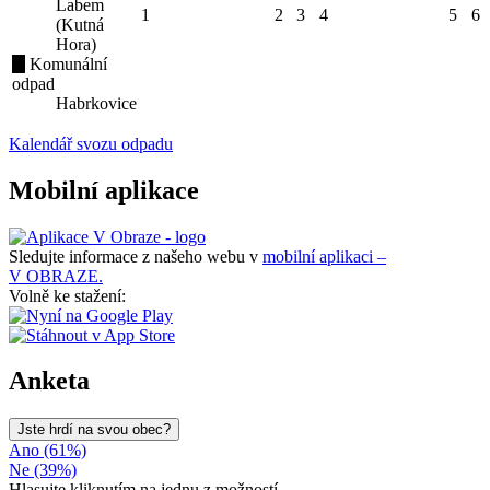
Labem
1
2
3
4
5
6
(Kutná
Hora)
Komunální
odpad
Habrkovice
Kalendář svozu odpadu
Mobilní aplikace
Sledujte informace z našeho webu v
mobilní aplikaci –
V OBRAZE.
Volně ke stažení:
Anketa
Jste hrdí na svou obec?
Ano (61%)
Ne (39%)
Hlasujte kliknutím na jednu z možností