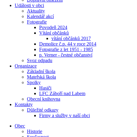
Události v obci
Aktuality
Kalendář akcí
Fotografie
Povodeň 2024
Vítání občánků
vítání občánků 2017
Demolice č.p. 44 v roce 2014
Fotografie z let 1951 - 1985
p. Verner - čestné občanství
Svoz odpadu
Organizace
Základní škola
Mateřská škola
Spolky
Hasiči
LFC Záboří nad Labem
Obecní knihovna
Kontakty
Důležité odkazy
Firmy a služby v naší obci
Obec
Historie
Současnost