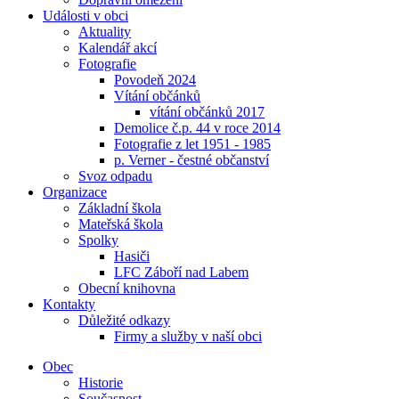
Události v obci
Aktuality
Kalendář akcí
Fotografie
Povodeň 2024
Vítání občánků
vítání občánků 2017
Demolice č.p. 44 v roce 2014
Fotografie z let 1951 - 1985
p. Verner - čestné občanství
Svoz odpadu
Organizace
Základní škola
Mateřská škola
Spolky
Hasiči
LFC Záboří nad Labem
Obecní knihovna
Kontakty
Důležité odkazy
Firmy a služby v naší obci
Obec
Historie
Současnost