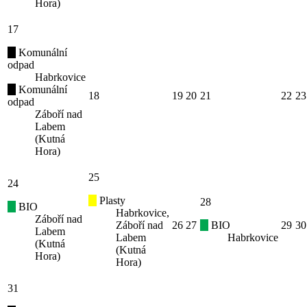
Hora)
17
Komunální
odpad
Habrkovice
Komunální
18
19
20
21
22
23
odpad
Záboří nad
Labem
(Kutná
Hora)
25
24
Plasty
28
BIO
Habrkovice,
Záboří nad
Záboří nad
26
27
BIO
29
30
Labem
Labem
Habrkovice
(Kutná
(Kutná
Hora)
Hora)
31