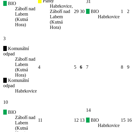
Plasty
31
BIO
Habrkovice,
Záboří nad
Záboří nad
29
30
BIO
1
2
Labem
Labem
Habrkovice
(Kutná
(Kutná
Hora)
Hora)
3
Komunální
odpad
Záboří nad
Labem
4
5
6
7
8
9
(Kutná
Hora)
Komunální
odpad
Habrkovice
10
14
BIO
Záboří nad
11
12
13
BIO
15
16
Labem
Habrkovice
(Kutná