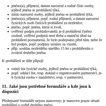
jméno(a), příjmení, datum narození a rodné číslo osoby,
jejíhož jména se prohlášení týká,
místo narození osoby, jejíhož jména se prohlášení týká,
jméno(a), příjmení, popř. rodná příjmení, a datum narození
fyzických osob činících prohlášení za nezletilce,
jméno, popř. jména, která si zvolí,
ověřený podpis prohlašovatelů; je-li prohlášení činěno
osobně, ověření podpisů není třeba a matriční úřad na
prohlášení poznamená, že bylo podepsáno před ním, nebo že
byl podpis, popř. podpisy uznány za vlastní,
příp. souhlas nezletilého staršího 15 let s prohlášením o
zvolení druhého jména.
K prohlášení se dále připojí:
rodný list fyzické osoby, jejíhož jména se prohlášení týká,
popř. oddací list, resp. doklad o registrovaném partnerství, je-
li fyzická osoba v manželství, resp. v partnerství.
11. Jaké jsou potřebné formuláře a kde jsou k
dispozici
Předepsané formuláře nejsou stanoveny; je stanoven pouze obsah
prohlášení o volbě druhého jména.