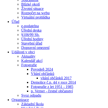
Blízké okolí
Životní situace
Rozpočet na webu
Virtuální prohlídka
Úřad
e-podatelna
Úřední deska
§106⁄99 Sb.
Úřední hodiny
Stavební úřad
Dopravní omezení
Události v obci
Aktuality
Kalendář akcí
Fotografie
Povodeň 2024
Vítání občánků
vítání občánků 2017
Demolice č.p. 44 v roce 2014
Fotografie z let 1951 - 1985
p. Verner - čestné občanství
Svoz odpadu
Organizace
Základní škola