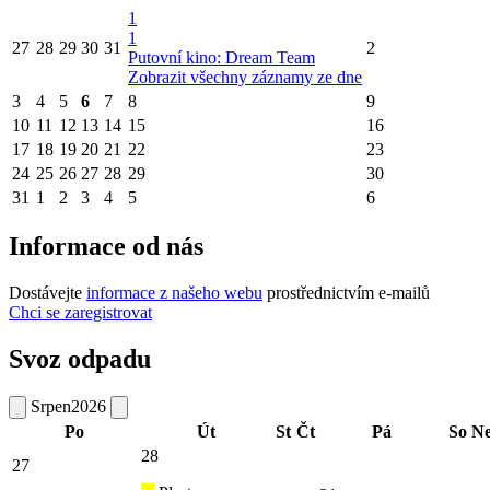
1
1
27
28
29
30
31
2
Putovní kino: Dream Team
Zobrazit všechny záznamy ze dne
3
4
5
6
7
8
9
10
11
12
13
14
15
16
17
18
19
20
21
22
23
24
25
26
27
28
29
30
31
1
2
3
4
5
6
Informace od nás
Dostávejte
informace z našeho webu
prostřednictvím e-mailů
Chci se zaregistrovat
Svoz odpadu
Srpen
2026
Po
Út
St
Čt
Pá
So
N
28
27