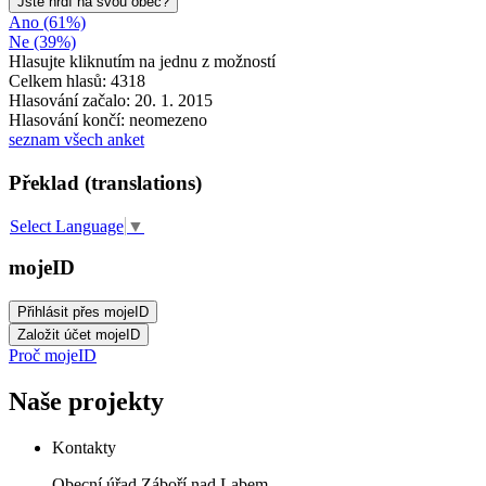
Jste hrdí na svou obec?
Ano (61%)
Ne (39%)
Hlasujte kliknutím na jednu z možností
Celkem hlasů: 4318
Hlasování začalo: 20. 1. 2015
Hlasování končí: neomezeno
seznam všech anket
Překlad (translations)
Select Language
▼
mojeID
Proč mojeID
Naše projekty
Kontakty
Obecní úřad Záboří nad Labem