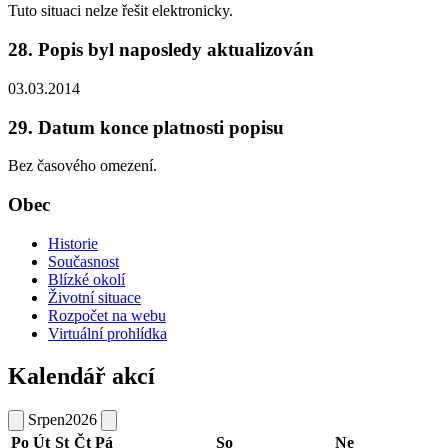
Tuto situaci nelze řešit elektronicky.
28. Popis byl naposledy aktualizován
03.03.2014
29. Datum konce platnosti popisu
Bez časového omezení.
Obec
Historie
Současnost
Blízké okolí
Životní situace
Rozpočet na webu
Virtuální prohlídka
Kalendář akcí
Srpen
2026
Po
Út
St
Čt
Pá
So
Ne