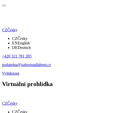
CZ
Česky
CZ
Česky
EN
English
DE
Deutsch
+420 321 781 285
podatelna@zaborinadlabem.cz
Vytisknout
Virtuální prohlídka
CZ
Česky
CZ
Česky