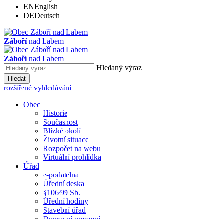
EN
English
DE
Deutsch
Záboří
nad Labem
Záboří
nad Labem
Hledaný výraz
Hledat
rozšířené vyhledávání
Obec
Historie
Současnost
Blízké okolí
Životní situace
Rozpočet na webu
Virtuální prohlídka
Úřad
e-podatelna
Úřední deska
§106⁄99 Sb.
Úřední hodiny
Stavební úřad
Dopravní omezení