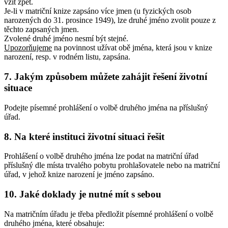
vzít zpět.
Je-li v matriční knize zapsáno více jmen (u fyzických osob
narozených do 31. prosince 1949), lze druhé jméno zvolit pouze z
těchto zapsaných jmen.
Zvolené druhé jméno nesmí být stejné.
Upozorňujeme
na povinnost užívat obě jména, která jsou v knize
narození, resp. v rodném listu, zapsána.
7. Jakým způsobem můžete zahájit řešení životní
situace
Podejte písemné prohlášení o volbě druhého jména na příslušný
úřad.
8. Na které instituci životní situaci řešit
Prohlášení o volbě druhého jména lze podat na matriční úřad
příslušný dle místa trvalého pobytu prohlašovatele nebo na matriční
úřad, v jehož knize narození je jméno zapsáno.
10. Jaké doklady je nutné mít s sebou
Na matričním úřadu je třeba předložit písemné prohlášení o volbě
druhého jména, které obsahuje: