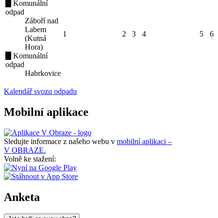
Komunální
odpad
Záboří nad
Labem
1
2
3
4
5
6
(Kutná
Hora)
Komunální
odpad
Habrkovice
Kalendář svozu odpadu
Mobilní aplikace
Sledujte informace z našeho webu v
mobilní aplikaci –
V OBRAZE.
Volně ke stažení:
Anketa