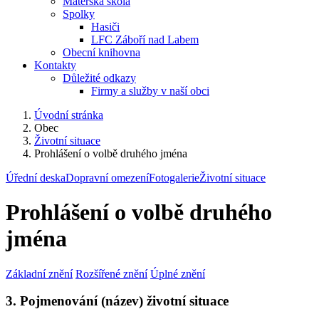
Mateřská škola
Spolky
Hasiči
LFC Záboří nad Labem
Obecní knihovna
Kontakty
Důležité odkazy
Firmy a služby v naší obci
Úvodní stránka
Obec
Životní situace
Prohlášení o volbě druhého jména
Úřední deska
Dopravní omezení
Fotogalerie
Životní situace
Prohlášení o volbě druhého
jména
Základní znění
Rozšířené znění
Úplné znění
3. Pojmenování (název) životní situace