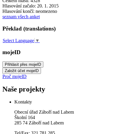
Celkem hlasů: 4328
Hlasování začalo: 20. 1. 2015
Hlasování končí: neomezeno
seznam všech anket
Překlad (translations)
Select Language
▼
mojeID
Proč mojeID
Naše projekty
Kontakty
Obecní úřad Záboří nad Labem
Školní 164
285 74 Záboří nad Labem
Tel/Fax: 321 781 285