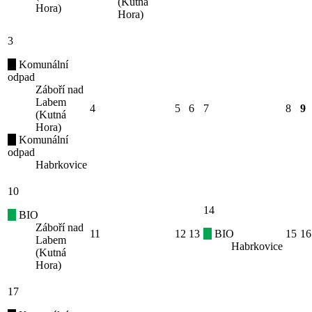
(Kutná
Hora)
Hora)
3
Komunální
odpad
Záboří nad
Labem
4
5
6
7
8
9
(Kutná
Hora)
Komunální
odpad
Habrkovice
10
14
BIO
Záboří nad
11
12
13
BIO
15
16
Labem
Habrkovice
(Kutná
Hora)
17