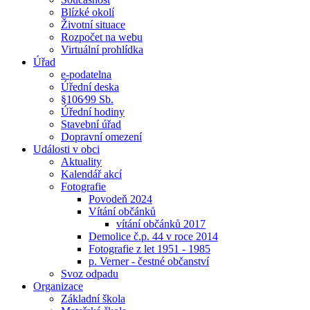
Blízké okolí
Životní situace
Rozpočet na webu
Virtuální prohlídka
Úřad
e-podatelna
Úřední deska
§106⁄99 Sb.
Úřední hodiny
Stavební úřad
Dopravní omezení
Události v obci
Aktuality
Kalendář akcí
Fotografie
Povodeň 2024
Vítání občánků
vítání občánků 2017
Demolice č.p. 44 v roce 2014
Fotografie z let 1951 - 1985
p. Verner - čestné občanství
Svoz odpadu
Organizace
Základní škola