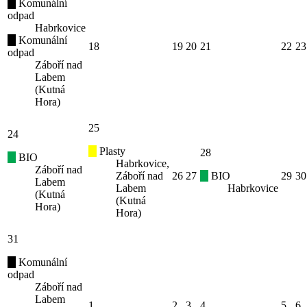
Komunální
odpad
Habrkovice
Komunální
18
19
20
21
22
23
odpad
Záboří nad
Labem
(Kutná
Hora)
25
24
Plasty
28
BIO
Habrkovice,
Záboří nad
Záboří nad
26
27
BIO
29
30
Labem
Labem
Habrkovice
(Kutná
(Kutná
Hora)
Hora)
31
Komunální
odpad
Záboří nad
Labem
1
2
3
4
5
6