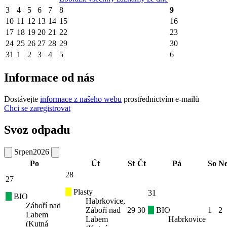
3
4
5
6
7
8
9
10
11
12
13
14
15
16
17
18
19
20
21
22
23
24
25
26
27
28
29
30
31
1
2
3
4
5
6
Informace od nás
Dostávejte
informace z našeho webu
prostřednictvím e-mailů
Chci se zaregistrovat
Svoz odpadu
Srpen
2026
Po
Út
St
Čt
Pá
So
N
28
27
Plasty
31
BIO
Habrkovice,
Záboří nad
Záboří nad
29
30
BIO
1
2
Labem
Labem
Habrkovice
(Kutná