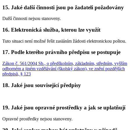
15. Jaké další činnosti jsou po žadateli požadovány
Další činnosti nejsou stanoveny.
16. Elektronická služba, kterou lze využít
Tuto situaci není možné řešit zasláním žádosti elektronickou poštou.
17. Podle kterého právního předpisu se postupuje
Zákon č. 561/2004 Sb., o předškolním, základním, středním, vyšším
odborném a jiném vzdělávání (školský zákon), ve znění pozdějších
předpisů, § 123
18. Jaké jsou související předpisy
19. Jaké jsou opravné prostředky a jak se uplatňují
Opravné prostředky nejsou stanoveny.