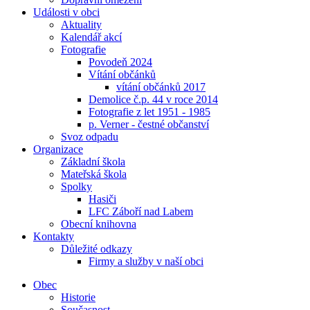
Události v obci
Aktuality
Kalendář akcí
Fotografie
Povodeň 2024
Vítání občánků
vítání občánků 2017
Demolice č.p. 44 v roce 2014
Fotografie z let 1951 - 1985
p. Verner - čestné občanství
Svoz odpadu
Organizace
Základní škola
Mateřská škola
Spolky
Hasiči
LFC Záboří nad Labem
Obecní knihovna
Kontakty
Důležité odkazy
Firmy a služby v naší obci
Obec
Historie
Současnost