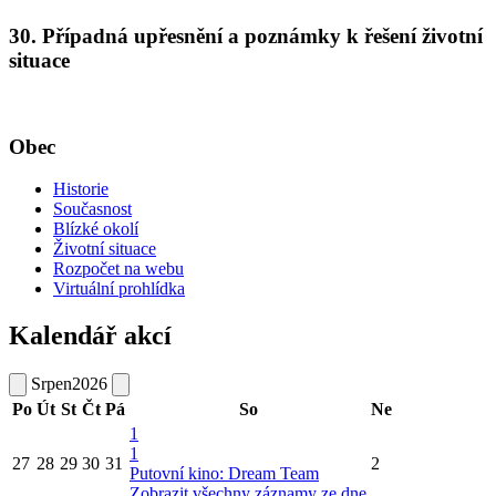
30. Případná upřesnění a poznámky k řešení životní
situace
Obec
Historie
Současnost
Blízké okolí
Životní situace
Rozpočet na webu
Virtuální prohlídka
Kalendář akcí
Srpen
2026
Po
Út
St
Čt
Pá
So
Ne
1
1
27
28
29
30
31
2
Putovní kino: Dream Team
Zobrazit všechny záznamy ze dne