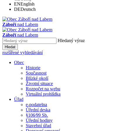
EN
English
DE
Deutsch
Záboří
nad Labem
Záboří
nad Labem
Hledaný výraz
Hledat
rozšířené vyhledávání
Obec
Historie
Současnost
Blízké okolí
Životní situace
Rozpočet na webu
Virtuální prohlídka
Úřad
e-podatelna
Úřední deska
§106⁄99 Sb.
Úřední hodiny
Stavební úřad
Dopravní omezení