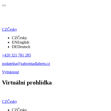
CZ
Česky
CZ
Česky
EN
English
DE
Deutsch
+420 321 781 285
podatelna@zaborinadlabem.cz
Vytisknout
Virtuální prohlídka
CZ
Česky
CZ
Česky