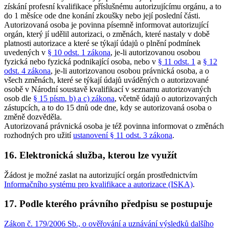
získání profesní kvalifikace příslušnému autorizujícímu orgánu, a to
do 1 měsíce ode dne konání zkoušky nebo její poslední části.
Autorizovaná osoba je povinna písemně informovat autorizující
orgán, který jí udělil autorizaci, o změnách, které nastaly v době
platnosti autorizace a které se týkají údajů o plnění podmínek
uvedených v
§ 10 odst. 1 zákona
, je-li autorizovanou osobou
fyzická nebo fyzická podnikající osoba, nebo v
§ 11 odst. 1
a
§ 12
odst. 4 zákona
, je-li autorizovanou osobou právnická osoba, a o
všech změnách, které se týkají údajů uváděných o autorizované
osobě v Národní soustavě kvalifikací v seznamu autorizovaných
osob dle
§ 15 písm. b) a c) zákona
, včetně údajů o autorizovaných
zástupcích, a to do 15 dnů ode dne, kdy se autorizovaná osoba o
změně dozvěděla.
Autorizovaná právnická osoba je též povinna informovat o změnách
rozhodných pro užití
ustanovení § 11 odst. 3 zákona
.
16. Elektronická služba, kterou lze využít
Žádost je možné zaslat na autorizující orgán prostřednictvím
Informačního systému pro kvalifikace a autorizace (ISKA)
.
17. Podle kterého právního předpisu se postupuje
Zákon č. 179/2006 Sb., o ověřování a uznávání výsledků dalšího