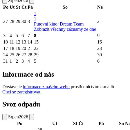
Srpen
2026
Po
Út
St
Čt
Pá
So
Ne
1
1
27
28
29
30
31
2
Putovní kino: Dream Team
Zobrazit všechny záznamy ze dne
3
4
5
6
7
8
9
10
11
12
13
14
15
16
17
18
19
20
21
22
23
24
25
26
27
28
29
30
31
1
2
3
4
5
6
Informace od nás
Dostávejte
informace z našeho webu
prostřednictvím e-mailů
Chci se zaregistrovat
Svoz odpadu
Srpen
2026
Po
Út
St
Čt
Pá
So
N
28