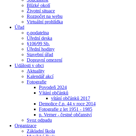
Blízké okolí
Životní situace
Rozpočet na webu
Virtuální prohlídka
Úřad
e-podatelna
Úřední deska
§106⁄99 Sb.
Úřední hodiny
Stavební úřad
Dopravní omezení
Události v obci
Aktuality
Kalendář akcí
Fotografie
Povodeň 2024
Vítání občánků
vítání občánků 2017
Demolice č.p. 44 v roce 2014
Fotografie z let 1951 - 1985
p. Verner - čestné občanství
Svoz odpadu
Organizace
Základní škola