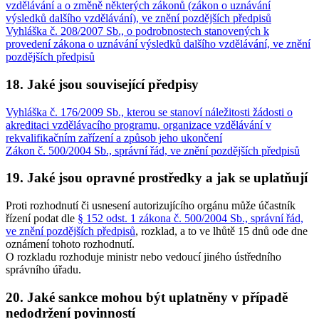
vzdělávání a o změně některých zákonů (zákon o uznávání
výsledků dalšího vzdělávání), ve znění pozdějších předpisů
Vyhláška č. 208/2007 Sb., o podrobnostech stanovených k
provedení zákona o uznávání výsledků dalšího vzdělávání, ve znění
pozdějších předpisů
18. Jaké jsou související předpisy
Vyhláška č. 176/2009 Sb., kterou se stanoví náležitosti žádosti o
akreditaci vzdělávacího programu, organizace vzdělávání v
rekvalifikačním zařízení a způsob jeho ukončení
Zákon č. 500/2004 Sb., správní řád, ve znění pozdějších předpisů
19. Jaké jsou opravné prostředky a jak se uplatňují
Proti rozhodnutí či usnesení autorizujícího orgánu může účastník
řízení podat dle
§ 152 odst. 1 zákona č. 500/2004 Sb., správní řád,
ve znění pozdějších předpisů
, rozklad, a to ve lhůtě 15 dnů ode dne
oznámení tohoto rozhodnutí.
O rozkladu rozhoduje ministr nebo vedoucí jiného ústředního
správního úřadu.
20. Jaké sankce mohou být uplatněny v případě
nedodržení povinností