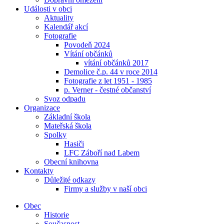
Události v obci
Aktuality
Kalendář akcí
Fotografie
Povodeň 2024
Vítání občánků
vítání občánků 2017
Demolice č.p. 44 v roce 2014
Fotografie z let 1951 - 1985
p. Verner - čestné občanství
Svoz odpadu
Organizace
Základní škola
Mateřská škola
Spolky
Hasiči
LFC Záboří nad Labem
Obecní knihovna
Kontakty
Důležité odkazy
Firmy a služby v naší obci
Obec
Historie
Současnost