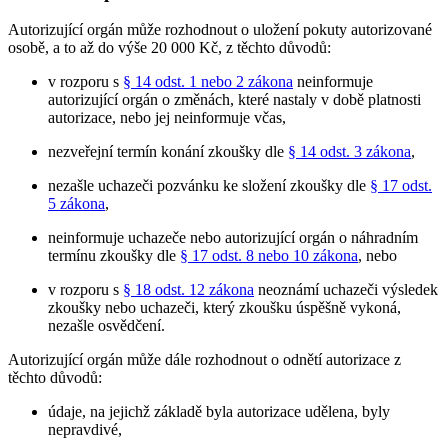
Autorizující orgán může rozhodnout o uložení pokuty autorizované
osobě, a to až do výše 20 000 Kč, z těchto důvodů:
v rozporu s
§ 14 odst. 1 nebo 2 zákona
neinformuje
autorizující orgán o změnách, které nastaly v době platnosti
autorizace, nebo jej neinformuje včas,
nezveřejní termín konání zkoušky dle
§ 14 odst. 3 zákona
,
nezašle uchazeči pozvánku ke složení zkoušky dle
§ 17 odst.
5 zákona
,
neinformuje uchazeče nebo autorizující orgán o náhradním
termínu zkoušky dle
§ 17 odst. 8 nebo 10 zákona
, nebo
v rozporu s
§ 18 odst. 12 zákona
neoznámí uchazeči výsledek
zkoušky nebo uchazeči, který zkoušku úspěšně vykoná,
nezašle osvědčení.
Autorizující orgán může dále rozhodnout o odnětí autorizace z
těchto důvodů:
údaje, na jejichž základě byla autorizace udělena, byly
nepravdivé,