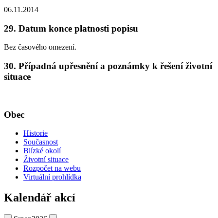
06.11.2014
29. Datum konce platnosti popisu
Bez časového omezení.
30. Případná upřesnění a poznámky k řešení životní
situace
Obec
Historie
Současnost
Blízké okolí
Životní situace
Rozpočet na webu
Virtuální prohlídka
Kalendář akcí