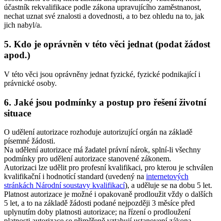
účastník rekvalifikace podle zákona upravujícího zaměstnanost,
nechat uznat své znalosti a dovednosti, a to bez ohledu na to, jak
jich nabyl/a.
5. Kdo je oprávněn v této věci jednat (podat žádost
apod.)
V této věci jsou oprávněny jednat fyzické, fyzické podnikající i
právnické osoby.
6. Jaké jsou podmínky a postup pro řešení životní
situace
O udělení autorizace rozhoduje autorizující orgán na základě
písemné žádosti.
Na udělení autorizace má žadatel právní nárok, splní-li všechny
podmínky pro udělení autorizace stanovené zákonem.
Autorizaci lze udělit pro profesní kvalifikaci, pro kterou je schválen
kvalifikační i hodnotící standard (uvedený na
internetových
stránkách Národní soustavy kvalifikací
), a uděluje se na dobu 5 let.
Platnost autorizace je možné i opakovaně prodloužit vždy o dalších
5 let, a to na základě žádosti podané nejpozději 3 měsíce před
uplynutím doby platnosti autorizace; na řízení o prodloužení
platnosti autorizace se přiměřeně vztahují ustanovení zákona.