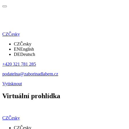
CZ
Česky
CZ
Česky
EN
English
DE
Deutsch
+420 321 781 285
podatelna@zaborinadlabem.cz
Vytisknout
Virtuální prohlídka
CZ
Česky
CZ
Česky