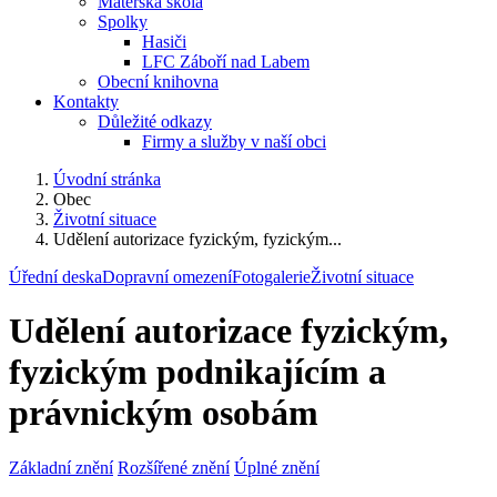
Mateřská škola
Spolky
Hasiči
LFC Záboří nad Labem
Obecní knihovna
Kontakty
Důležité odkazy
Firmy a služby v naší obci
Úvodní stránka
Obec
Životní situace
Udělení autorizace fyzickým, fyzickým...
Úřední deska
Dopravní omezení
Fotogalerie
Životní situace
Udělení autorizace fyzickým,
fyzickým podnikajícím a
právnickým osobám
Základní znění
Rozšířené znění
Úplné znění