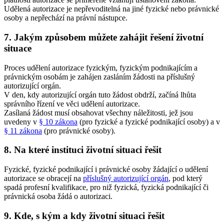
Udělená autorizace je nepřevoditelná na jiné fyzické nebo právnické
osoby a nepřechází na právní nástupce.
7. Jakým způsobem můžete zahájit řešení životní
situace
Proces udělení autorizace fyzickým, fyzickým podnikajícím a
právnickým osobám je zahájen zasláním žádosti na příslušný
autorizující orgán.
V den, kdy autorizující orgán tuto žádost obdrží, začíná lhůta
správního řízení ve věci udělení autorizace.
Zasílaná žádost musí obsahovat všechny náležitosti, jež jsou
uvedeny v
§ 10 zákona
(pro fyzické a fyzické podnikající osoby) a v
§ 11 zákona
(pro právnické osoby).
8. Na které instituci životní situaci řešit
Fyzické, fyzické podnikající i právnické osoby žádající o udělení
autorizace se obracejí na
příslušný autorizující orgán
, pod který
spadá profesní kvalifikace, pro niž fyzická, fyzická podnikající či
právnická osoba žádá o autorizaci.
9. Kde, s kým a kdy životní situaci řešit