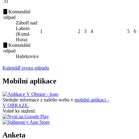
31
Komunální
odpad
Záboří nad
Labem
1
2
3
4
5
6
(Kutná
Hora)
Komunální
odpad
Habrkovice
Kalendář svozu odpadu
Mobilní aplikace
Sledujte informace z našeho webu v
mobilní aplikaci –
V OBRAZE.
Volně ke stažení:
Anketa