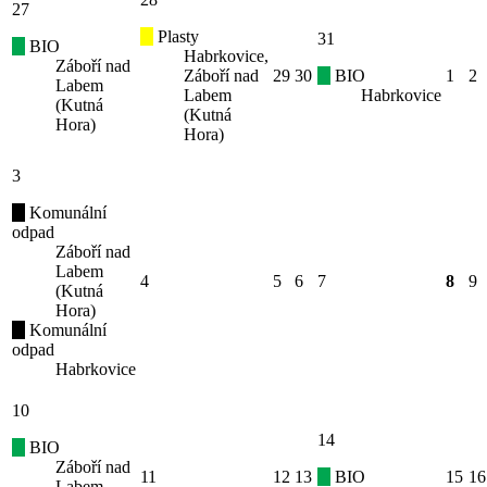
27
Plasty
31
BIO
Habrkovice,
Záboří nad
Záboří nad
29
30
BIO
1
2
Labem
Labem
Habrkovice
(Kutná
(Kutná
Hora)
Hora)
3
Komunální
odpad
Záboří nad
Labem
4
5
6
7
8
9
(Kutná
Hora)
Komunální
odpad
Habrkovice
10
14
BIO
Záboří nad
11
12
13
BIO
15
16
Labem