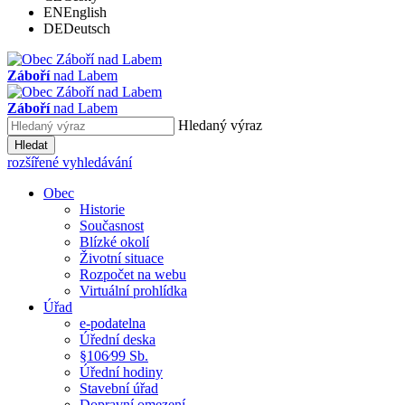
EN
English
DE
Deutsch
Záboří
nad Labem
Záboří
nad Labem
Hledaný výraz
Hledat
rozšířené vyhledávání
Obec
Historie
Současnost
Blízké okolí
Životní situace
Rozpočet na webu
Virtuální prohlídka
Úřad
e-podatelna
Úřední deska
§106⁄99 Sb.
Úřední hodiny
Stavební úřad
Dopravní omezení