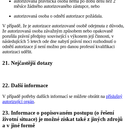
autorizovaná právnická osoba nemá po dobu delší než 2
měsíce žádného autorizovaného zástupce, nebo
autorizovaná osoba o odnětí autorizace požádala.
V případě, že je autorizace autorizované osobě odejmuta z důvodu,
že autorizovaná osoba závažným způsobem nebo opakovaně
porušila právní předpisy související s výkonem její činnosti, v
následujících 5 letech ode dne nabytí právní moci rozhodnutí o
odnětí autorizace jí není možno pro danou profesní kvalifikaci
autorizaci udělit.
21. Nejčastější dotazy
22. Další informace
V případě potřeby dalších informací se můžete obrátit na
příslušný
autorizující orgán
.
23. Informace o popisovaném postupu (o řešení
životní situace) je možné získat také z jiných zdrojů
a v jiné formě