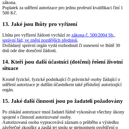
zákona.
Poplatek za udělení autorizace pro jednu profesní kvalifikaci činí 1
500 Kč.
13. Jaké jsou lhůty pro vyřízení
Lhůta pro vyřízení žádosti vychází ze
zákona č. 500/2004 Sb.,
správní řád, ve znění pozdějších předpisů
.
Dožádaný správní orgán vydá rozhodnutí či usnesení ve lhůtě 30
dnů ode dne doručení žádosti.
14. Kteří jsou další účastníci (dotčení) řešení životní
situace
Kromě fyzické, fyzické podnikající či právnické osoby žádající o
udělení autorizace je dalším účastníkem také příslušný autorizující
orgán.
15. Jaké další činnosti jsou po žadateli požadovány
Po získání autorizace musí žadatel řádně vykonávat všechny úkony
spojené s činností autorizované osoby.
Autorizovaná osoba vypracovává záznam o průběhu a výsledku
závěrečné zkoušky a zasílá jej spolu se stejnopisem osvědčení o