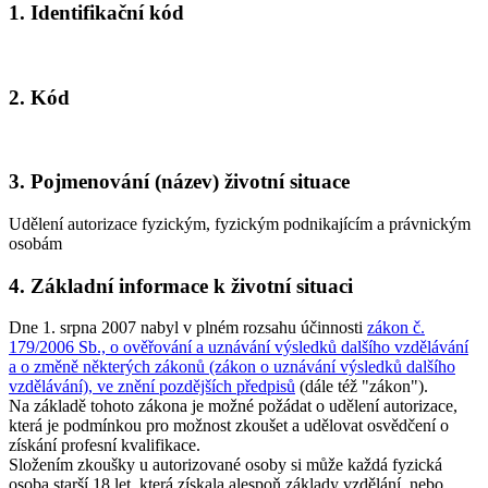
1. Identifikační kód
2. Kód
3. Pojmenování (název) životní situace
Udělení autorizace fyzickým, fyzickým podnikajícím a právnickým
osobám
4. Základní informace k životní situaci
Dne 1. srpna 2007 nabyl v plném rozsahu účinnosti
zákon č.
179/2006 Sb., o ověřování a uznávání výsledků dalšího vzdělávání
a o změně některých zákonů (zákon o uznávání výsledků dalšího
vzdělávání), ve znění pozdějších předpisů
(dále též "zákon").
Na základě tohoto zákona je možné požádat o udělení autorizace,
která je podmínkou pro možnost zkoušet a udělovat osvědčení o
získání profesní kvalifikace.
Složením zkoušky u autorizované osoby si může každá fyzická
osoba starší 18 let, která získala alespoň základy vzdělání, nebo