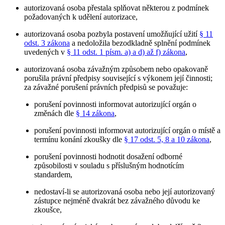
autorizovaná osoba přestala splňovat některou z podmínek
požadovaných k udělení autorizace,
autorizovaná osoba pozbyla postavení umožňující užití
§ 11
odst. 3 zákona
a nedoložila bezodkladně splnění podmínek
uvedených v
§ 11 odst. 1 písm. a) a d) až f) zákona
,
autorizovaná osoba závažným způsobem nebo opakovaně
porušila právní předpisy související s výkonem její činnosti;
za závažné porušení právních předpisů se považuje:
porušení povinnosti informovat autorizující orgán o
změnách dle
§ 14 zákona
,
porušení povinnosti informovat autorizující orgán o místě a
termínu konání zkoušky dle
§ 17 odst. 5, 8 a 10 zákona
,
porušení povinnosti hodnotit dosažení odborné
způsobilosti v souladu s příslušným hodnotícím
standardem,
nedostaví-li se autorizovaná osoba nebo její autorizovaný
zástupce nejméně dvakrát bez závažného důvodu ke
zkoušce,