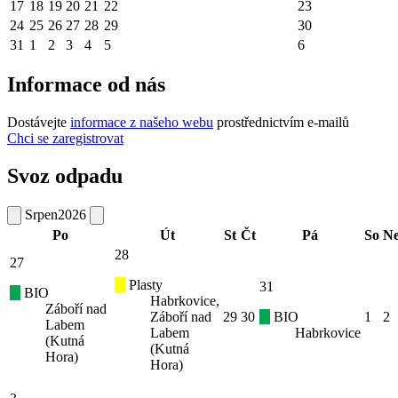
17
18
19
20
21
22
23
24
25
26
27
28
29
30
31
1
2
3
4
5
6
Informace od nás
Dostávejte
informace z našeho webu
prostřednictvím e-mailů
Chci se zaregistrovat
Svoz odpadu
Srpen
2026
Po
Út
St
Čt
Pá
So
N
28
27
Plasty
31
BIO
Habrkovice,
Záboří nad
Záboří nad
29
30
BIO
1
2
Labem
Labem
Habrkovice
(Kutná
(Kutná
Hora)
Hora)