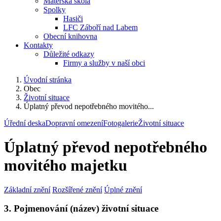
Mateřská škola
Spolky
Hasiči
LFC Záboří nad Labem
Obecní knihovna
Kontakty
Důležité odkazy
Firmy a služby v naší obci
Úvodní stránka
Obec
Životní situace
Úplatný převod nepotřebného movitého...
Úřední deska
Dopravní omezení
Fotogalerie
Životní situace
Úplatný převod nepotřebného
movitého majetku
Základní znění
Rozšířené znění
Úplné znění
3. Pojmenování (název) životní situace