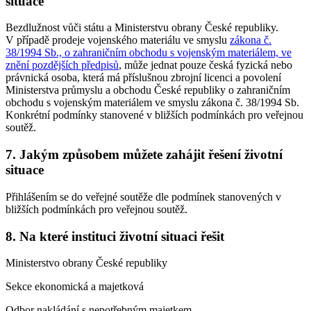
situace
Bezdlužnost vůči státu a Ministerstvu obrany České republiky.
V případě prodeje vojenského materiálu ve smyslu
zákona č.
38/1994 Sb., o zahraničním obchodu s vojenským materiálem, ve
znění pozdějších předpisů
, může jednat pouze česká fyzická nebo
právnická osoba, která má příslušnou zbrojní licenci a povolení
Ministerstva průmyslu a obchodu České republiky o zahraničním
obchodu s vojenským materiálem ve smyslu zákona č. 38/1994 Sb.
Konkrétní podmínky stanovené v bližších podmínkách pro veřejnou
soutěž.
7. Jakým způsobem můžete zahájit řešení životní
situace
Přihlášením se do veřejné soutěže dle podmínek stanovených v
bližších podmínkách pro veřejnou soutěž.
8. Na které instituci životní situaci řešit
Ministerstvo obrany České republiky
Sekce ekonomická a majetková
Odbor nakládání s nepotřebným majetkem