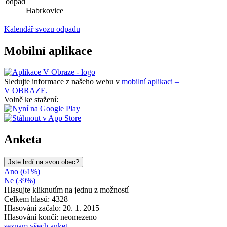
odpad
Habrkovice
Kalendář svozu odpadu
Mobilní aplikace
Sledujte informace z našeho webu v
mobilní aplikaci –
V OBRAZE.
Volně ke stažení:
Anketa
Jste hrdí na svou obec?
Ano (61%)
Ne (39%)
Hlasujte kliknutím na jednu z možností
Celkem hlasů: 4328
Hlasování začalo: 20. 1. 2015
Hlasování končí: neomezeno
seznam všech anket