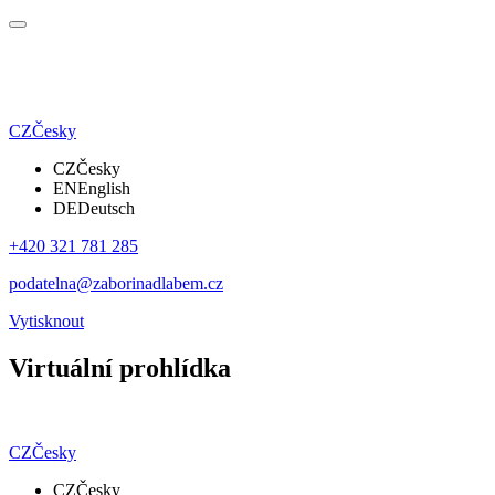
CZ
Česky
CZ
Česky
EN
English
DE
Deutsch
+420 321 781 285
podatelna@zaborinadlabem.cz
Vytisknout
Virtuální prohlídka
CZ
Česky
CZ
Česky