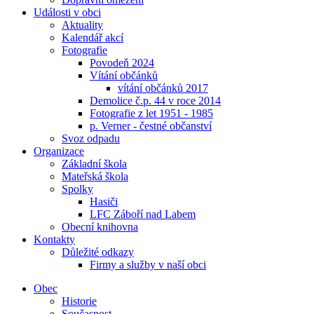
Události v obci
Aktuality
Kalendář akcí
Fotografie
Povodeň 2024
Vítání občánků
vítání občánků 2017
Demolice č.p. 44 v roce 2014
Fotografie z let 1951 - 1985
p. Verner - čestné občanství
Svoz odpadu
Organizace
Základní škola
Mateřská škola
Spolky
Hasiči
LFC Záboří nad Labem
Obecní knihovna
Kontakty
Důležité odkazy
Firmy a služby v naší obci
Obec
Historie
Současnost