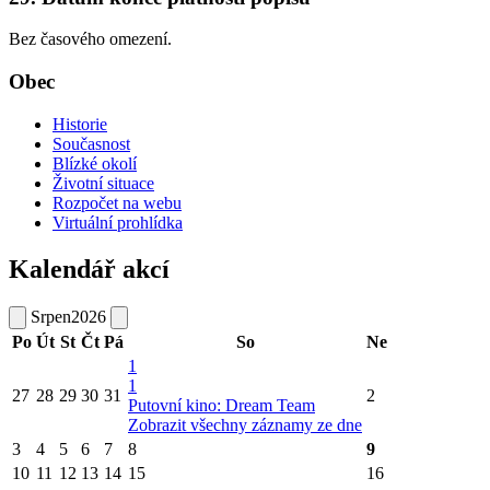
Bez časového omezení.
Obec
Historie
Současnost
Blízké okolí
Životní situace
Rozpočet na webu
Virtuální prohlídka
Kalendář akcí
Srpen
2026
Po
Út
St
Čt
Pá
So
Ne
1
1
27
28
29
30
31
2
Putovní kino: Dream Team
Zobrazit všechny záznamy ze dne
3
4
5
6
7
8
9
10
11
12
13
14
15
16