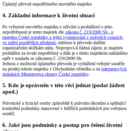
Úplatný převod nepotřebného movitého majetku
4. Základní informace k životní situaci
Po vyřazení movitého majetku z užívání a prohlášení o jeho
nepotřebnosti je tento majetek dle
zákona č. 219/2000 Sb., o
majetku České republiky a jejím vystupování v právních vztazích,
ve znění pozdějších předpisů
, nabízen k převodu dalším
organizačním složkám státu. Neprojeví-li žádná zájem, je majetek
prohlášen za trvale nepotřebný a dále je s tímto majetkem nakládáno
opět v souladu se zákonem č. 219/2000 Sb.
Jednou z možností úplatného převodu je vyhlášení veřejné soutěže
na prodej tohoto majetku v Obchodním věstníku a na
internetových
stránkách Ministerstva obrany České republiky
.
5. Kdo je oprávněn v této věci jednat (podat žádost
apod.)
Právnické a fyzické osoby způsobilé k právním úkonům a splňující
konkrétní podmínky stanovené v bližších podmínkách pro veřejnou
soutěž.
6. Jaké jsou podmínky a postup pro řešení životní