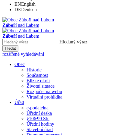
EN
English
DE
Deutsch
Záboří
nad Labem
Záboří
nad Labem
Hledaný výraz
Hledat
rozšířené vyhledávání
Obec
Historie
Současnost
Blízké okolí
Životní situace
Rozpočet na webu
Virtuální prohlídka
Úřad
e-podatelna
Úřední deska
§106⁄99 Sb.
Úřední hodiny
Stavební úřad
Dopravní omezení