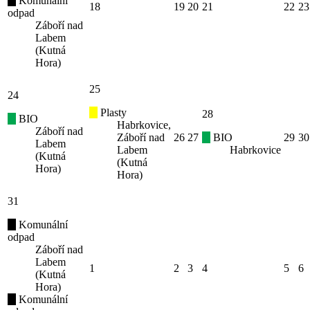
Komunální
18
19
20
21
22
23
odpad
Záboří nad
Labem
(Kutná
Hora)
25
24
Plasty
28
BIO
Habrkovice,
Záboří nad
Záboří nad
26
27
BIO
29
30
Labem
Labem
Habrkovice
(Kutná
(Kutná
Hora)
Hora)
31
Komunální
odpad
Záboří nad
Labem
1
2
3
4
5
6
(Kutná
Hora)
Komunální