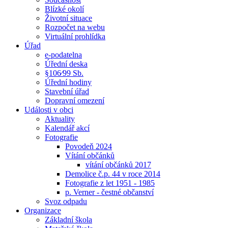
Blízké okolí
Životní situace
Rozpočet na webu
Virtuální prohlídka
Úřad
e-podatelna
Úřední deska
§106⁄99 Sb.
Úřední hodiny
Stavební úřad
Dopravní omezení
Události v obci
Aktuality
Kalendář akcí
Fotografie
Povodeň 2024
Vítání občánků
vítání občánků 2017
Demolice č.p. 44 v roce 2014
Fotografie z let 1951 - 1985
p. Verner - čestné občanství
Svoz odpadu
Organizace
Základní škola