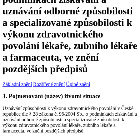
uznávání odborné způsobilosti
a specializované způsobilosti k
výkonu zdravotnického
povolání lékaře, zubního lékaře
a farmaceuta, ve znění
pozdějších předpisů
Základní znění
Rozšířené znění
Úplné znění
3. Pojmenování (název) životní situace
Uznávání způsobilosti k výkonu zdravotnického povolání v České
republice dle § 28 zákona č. 95/2004 Sb., o podmínkách získávání a
uznávání odborné způsobilosti a specializované způsobilosti k
výkonu zdravotnického povolání lékaře, zubního lékaře a
farmaceuta, ve znění pozdějších předpisů