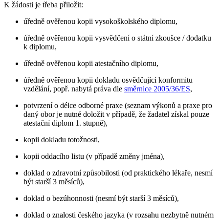
K žádosti je třeba přiložit:
úředně ověřenou kopii vysokoškolského diplomu,
úředně ověřenou kopii vysvědčení o státní zkoušce / dodatku
k diplomu,
úředně ověřenou kopii atestačního diplomu,
úředně ověřenou kopii dokladu osvědčující konformitu
vzdělání, popř. nabytá práva dle
směrnice 2005/36/ES
,
potvrzení o délce odborné praxe (seznam výkonů a praxe pro
daný obor je nutné doložit v případě, že žadatel získal pouze
atestační diplom 1. stupně),
kopii dokladu totožnosti,
kopii oddacího listu (v případě změny jména),
doklad o zdravotní způsobilosti (od praktického lékaře, nesmí
být starší 3 měsíců),
doklad o bezúhonnosti (nesmí být starší 3 měsíců),
doklad o znalosti českého jazyka (v rozsahu nezbytně nutném