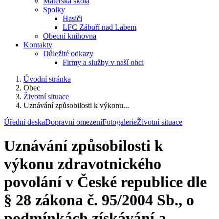
Mateřská škola
Spolky
Hasiči
LFC Záboří nad Labem
Obecní knihovna
Kontakty
Důležité odkazy
Firmy a služby v naší obci
Úvodní stránka
Obec
Životní situace
Uznávání způsobilosti k výkonu...
Úřední deska
Dopravní omezení
Fotogalerie
Životní situace
Uznávání způsobilosti k
výkonu zdravotnického
povolání v České republice dle
§ 28 zákona č. 95/2004 Sb., o
podmínkách získávání a