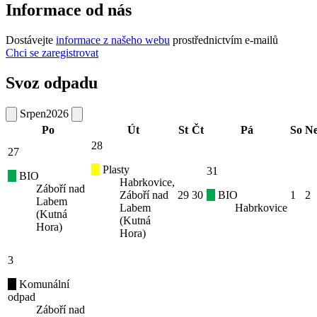
Informace od nás
Dostávejte
informace z našeho webu
prostřednictvím e-mailů
Chci se zaregistrovat
Svoz odpadu
Srpen
2026
Po
Út
St
Čt
Pá
So
N
28
27
Plasty
31
BIO
Habrkovice,
Záboří nad
Záboří nad
29
30
BIO
1
2
Labem
Labem
Habrkovice
(Kutná
(Kutná
Hora)
Hora)
3
Komunální
odpad
Záboří nad