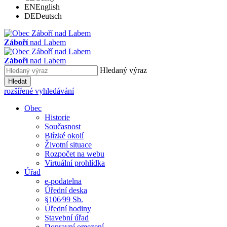
EN
English
DE
Deutsch
Záboří
nad Labem
Záboří
nad Labem
Hledaný výraz
Hledat
rozšířené vyhledávání
Obec
Historie
Současnost
Blízké okolí
Životní situace
Rozpočet na webu
Virtuální prohlídka
Úřad
e-podatelna
Úřední deska
§106⁄99 Sb.
Úřední hodiny
Stavební úřad
Dopravní omezení