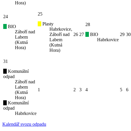
Hora)
25
24
Plasty
28
BIO
Habrkovice,
Záboří nad
Záboří nad
26
27
BIO
29
30
Labem
Labem
Habrkovice
(Kutná
(Kutná
Hora)
Hora)
31
Komunální
odpad
Záboří nad
Labem
1
2
3
4
5
6
(Kutná
Hora)
Komunální
odpad
Habrkovice
Kalendář svozu odpadu