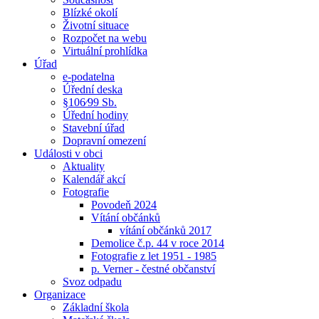
Blízké okolí
Životní situace
Rozpočet na webu
Virtuální prohlídka
Úřad
e-podatelna
Úřední deska
§106⁄99 Sb.
Úřední hodiny
Stavební úřad
Dopravní omezení
Události v obci
Aktuality
Kalendář akcí
Fotografie
Povodeň 2024
Vítání občánků
vítání občánků 2017
Demolice č.p. 44 v roce 2014
Fotografie z let 1951 - 1985
p. Verner - čestné občanství
Svoz odpadu
Organizace
Základní škola