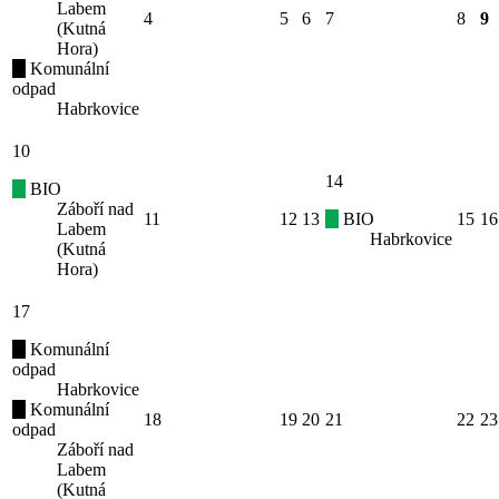
Labem
4
5
6
7
8
9
(Kutná
Hora)
Komunální
odpad
Habrkovice
10
14
BIO
Záboří nad
11
12
13
BIO
15
16
Labem
Habrkovice
(Kutná
Hora)
17
Komunální
odpad
Habrkovice
Komunální
18
19
20
21
22
23
odpad
Záboří nad
Labem
(Kutná