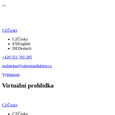
CZ
Česky
CZ
Česky
EN
English
DE
Deutsch
+420 321 781 285
podatelna@zaborinadlabem.cz
Vytisknout
Virtuální prohlídka
CZ
Česky
CZ
Česky