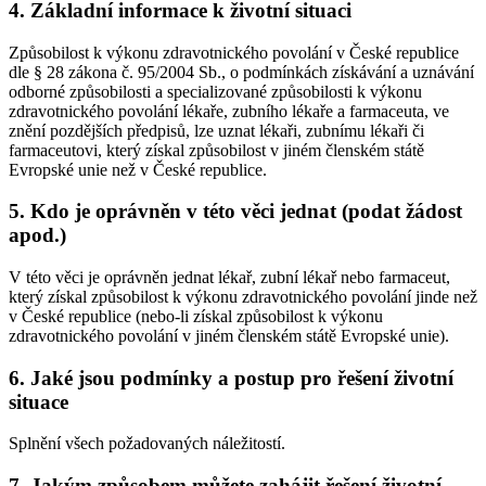
4. Základní informace k životní situaci
Způsobilost k výkonu zdravotnického povolání v České republice
dle § 28 zákona č. 95/2004 Sb., o podmínkách získávání a uznávání
odborné způsobilosti a specializované způsobilosti k výkonu
zdravotnického povolání lékaře, zubního lékaře a farmaceuta, ve
znění pozdějších předpisů, lze uznat lékaři, zubnímu lékaři či
farmaceutovi, který získal způsobilost v jiném členském státě
Evropské unie než v České republice.
5. Kdo je oprávněn v této věci jednat (podat žádost
apod.)
V této věci je oprávněn jednat lékař, zubní lékař nebo farmaceut,
který získal způsobilost k výkonu zdravotnického povolání jinde než
v České republice (nebo-li získal způsobilost k výkonu
zdravotnického povolání v jiném členském státě Evropské unie).
6. Jaké jsou podmínky a postup pro řešení životní
situace
Splnění všech požadovaných náležitostí.
7. Jakým způsobem můžete zahájit řešení životní