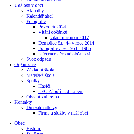
Události v obci
Aktuality
Kalendář akcí
Fotografie
Povodeň 2024
Vítání občánků
vítání občánků 2017
Demolice č.p. 44 v roce 2014
Fotografie z let 1951 - 1985
p. Verner - čestné občanství
Svoz odpadu
Organizace
Základní škola
Mateřská škola
Spolky
Hasiči
LFC Záboří nad Labem
Obecní knihovna
Kontakty
Důležité odkazy
Firmy a služby v naší obci
Obec
Historie
Současnost