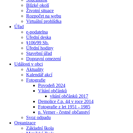
Blízké okolí
Životní situace
Rozpočet na webu
Virtuální prohlídka
Úřad
e-podatelna
Úřední deska
§106⁄99 Sb.
Úřední hodiny
Stavební úřad
Dopravní omezení
Události v obci
Aktuality
Kalendář akcí
Fotografie
Povodeň 2024
Vítání občánků
vítání občánků 2017
Demolice č.p. 44 v roce 2014
Fotografie z let 1951 - 1985
p. Verner - čestné občanství
Svoz odpadu
Organizace
Základní škola