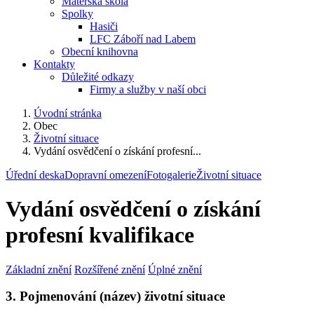
Mateřská škola
Spolky
Hasiči
LFC Záboří nad Labem
Obecní knihovna
Kontakty
Důležité odkazy
Firmy a služby v naší obci
Úvodní stránka
Obec
Životní situace
Vydání osvědčení o získání profesní...
Úřední deska
Dopravní omezení
Fotogalerie
Životní situace
Vydání osvědčení o získání
profesní kvalifikace
Základní znění
Rozšířené znění
Úplné znění
3. Pojmenování (název) životní situace