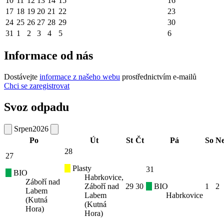
10
11
12
13
14
15
16
17
18
19
20
21
22
23
24
25
26
27
28
29
30
31
1
2
3
4
5
6
Informace od nás
Dostávejte
informace z našeho webu
prostřednictvím e-mailů
Chci se zaregistrovat
Svoz odpadu
Srpen
2026
Po
Út
St
Čt
Pá
So
N
28
27
Plasty
31
BIO
Habrkovice,
Záboří nad
Záboří nad
29
30
BIO
1
2
Labem
Labem
Habrkovice
(Kutná
(Kutná
Hora)
Hora)