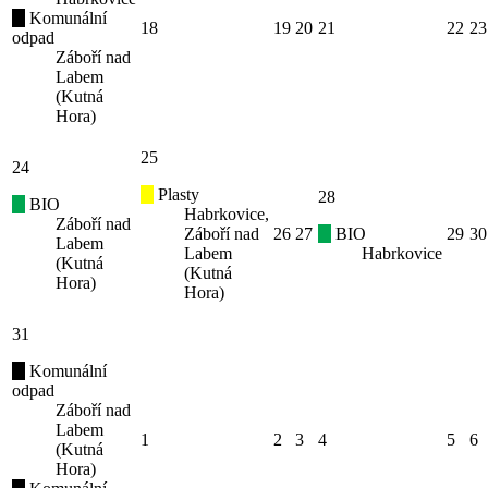
Komunální
18
19
20
21
22
23
odpad
Záboří nad
Labem
(Kutná
Hora)
25
24
Plasty
28
BIO
Habrkovice,
Záboří nad
Záboří nad
26
27
BIO
29
30
Labem
Labem
Habrkovice
(Kutná
(Kutná
Hora)
Hora)
31
Komunální
odpad
Záboří nad
Labem
1
2
3
4
5
6
(Kutná
Hora)