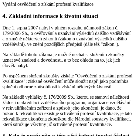
Vydání osvědčení o získání profesní kvalifikace
4. Základní informace k životní situaci
Dne 1. srpna 2007 nabyl v plném rozsahu účinnosti zákon č.
179/2006 Sb., o ověřování a uznávání výsledků dalšího vzdělávání
a o změně některých zákonů (zákon o uznávání výsledků dalšího
vzdělávání), ve znění pozdějších předpisů (dále též "zákon").
Na základě tohoto zákona je možné nechat si složením zkoušky
uznat své znalosti a dovednosti, a to bez ohledu na to, jak jich
člověk nabyl.
Po úspěšném složení zkoušky získáte "Osvědčení o získání profesní
kvalifikace"; získané osvědčení může sloužit např. jako podmínka
splnění odborné způsobilosti k získání některých živností.
Na základě vyhlášky č. 176/2009 Sb., kterou se stanoví náležitosti
žádosti o akreditaci vzdělávacího programu, organizace vzdělávání
v rekvalifikačním zařízení a způsob jeho ukončení, je dáno, že
pokud k rekvalifikaci existuje schválená profesní kvalifikace, je tato
rekvalifikace ukončena zkouškou dle Národní soustavy kvalifikací,
která sdružuje všechny již schválené profesní kvalifikace.
5. Kdo je oprávněn v této věci jednat (podat žádost