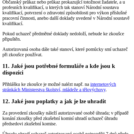
Občanský průkaz nebo průkaz prokazující totožnost žadatele, a u
profesních kvalifikací, u kterých tak stanoví Národní soustava
kvalifikací, potvrzení o zdravotní způsobilosti pro výkon příslušné
pracovní činnosti, anebo další doklady uvedené v Národní soustavě
kvalifikací.
Pokud uchazeč předmětné doklady nedoloží, nebude ke zkoušce
připuštěn.
Autorizovaná osoba dále také stanoví, které pomůcky smí uchazeč
při zkoušce používat.
11. Jaké jsou potřebné formuláře a kde jsou k
dispozici
Přihlášku ke zkoušce je možné nalézt např. na
internetových
stránkách Ministerstva školství, mládeže a tělovýchovy
.
12. Jaké jsou poplatky a jak je lze uhradit
Za provedení zkoušky náleží autorizované osobě úhrada; v případě
konání zkoušky před zkušební komisí uhradí uchazeč úhradu
předsedovi zkušební komise.
Úhradu uhradí uchazeč autorizované osobě nejpozději 7 dnů přede