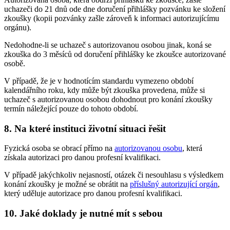
uchazeči do 21 dnů ode dne doručení přihlášky pozvánku ke složení
zkoušky (kopii pozvánky zašle zároveň k informaci autorizujícímu
orgánu).
Nedohodne-li se uchazeč s autorizovanou osobou jinak, koná se
zkouška do 3 měsíců od doručení přihlášky ke zkoušce autorizované
osobě.
V případě, že je v hodnotícím standardu vymezeno období
kalendářního roku, kdy může být zkouška provedena, může si
uchazeč s autorizovanou osobou dohodnout pro konání zkoušky
termín náležející pouze do tohoto období.
8. Na které instituci životní situaci řešit
Fyzická osoba se obrací přímo na
autorizovanou osobu
, která
získala autorizaci pro danou profesní kvalifikaci.
V případě jakýchkoliv nejasností, otázek či nesouhlasu s výsledkem
konání zkoušky je možné se obrátit na
příslušný autorizující orgán
,
který uděluje autorizace pro danou profesní kvalifikaci.
10. Jaké doklady je nutné mít s sebou