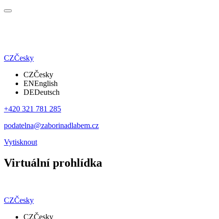
CZ
Česky
CZ
Česky
EN
English
DE
Deutsch
+420 321 781 285
podatelna@zaborinadlabem.cz
Vytisknout
Virtuální prohlídka
CZ
Česky
CZ
Česky