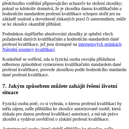
předchozího vzdělání připravujícího uchazeče ke složení zkoušky;
pokud se kdokoliv domnívá, že je zkoušku danou kvalifikačním a
hodnotícím standardem profesní kvalifikace schopen složit jen na
základě znalostí a dovedností získaných praxí či samostudiem, může
se ke zkoušce okamžitě přihlásit.
Podmínkou úspěšného absolvování zkoušky je splnění všech
požadavků daných kvalifikačním a hodnotícím standardem dané
profesní kvalifikace, jež jsou dostupné na
internetových stránkách
Národní soustavy kvalifikací
.
Konkrétně se ověření, zda si fyzická osoba osvojila příslušnou
odbornou způsobilost vymezenou kvalifikačním standardem dané
profesní kvalifikace, provede zkouškou podle hodnotícího standardu
dané profesní kvalifikace.
7. Jakým způsobem můžete zahájit řešení životní
situace
Fyzická osoba poté, co si vybrala, o kterou profesní kvalifikaci by
měla zájem, zašle přihlášku ke zkoušce autorizované osobě, která
získala pro danou profesní kvalifikaci autorizaci, a má tak právo
zkoušet a vydávat osvědčení o získání profesní kvalifikace.
Autorizovaná osoba, která obdrží přihlášku ke zkoušce, zašle