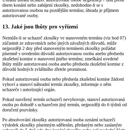
dnem konání nebo zahájení zkoušky, nedohodne-li se s
autorizovanou osobou na pozdějším termínu; úhrada je příjmem
autorizované osoby.
13. Jaké jsou lhůty pro vyřízení
Nemůže-li se uchazeč zkoušky ve stanoveném termínu (viz bod 07)
zúčastnit ze zdravotních nebo jiných závažných důvodů, může
nejpozději 2 dny před stanoveným termínem zkoušky požádat
písemně s uvedením důvodů autorizovanou osobu anebo předsedu
zkušební komise o stanovení jiného termínu; zmeškání uvedené
lhůty může autorizovaná osoba anebo předseda zkušební komise z
důvodů hodných zvláštního zřetele prominout.
Pokud autorizovaná osoba nebo předseda zkušební komise žádosti
vyhoví a stanoví náhradní termín zkoušky, informuje o něm
uchazeče i autorizující orgán.
Pokud navržený termín uchazeči nevyhovuje, stanoví autorizovaná
osoba po dohodě s uchazečem jiný termín, nejpozději do 6 týdnů od
doručení pozvánky.
Po absolvování zkoušky autorizovaná osoba oznámí uchazeči
výsledek zkoušky písemným sdělením, předaným nebo zaslaným