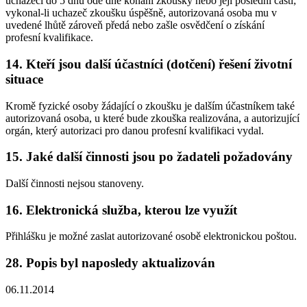
uchazeči do 5 dnů ode dne konání zkoušky nebo její poslední části;
vykonal-li uchazeč zkoušku úspěšně, autorizovaná osoba mu v
uvedené lhůtě zároveň předá nebo zašle osvědčení o získání
profesní kvalifikace.
14. Kteří jsou další účastníci (dotčení) řešení životní
situace
Kromě fyzické osoby žádající o zkoušku je dalším účastníkem také
autorizovaná osoba, u které bude zkouška realizována, a autorizující
orgán, který autorizaci pro danou profesní kvalifikaci vydal.
15. Jaké další činnosti jsou po žadateli požadovány
Další činnosti nejsou stanoveny.
16. Elektronická služba, kterou lze využít
Přihlášku je možné zaslat autorizované osobě elektronickou poštou.
28. Popis byl naposledy aktualizován
06.11.2014