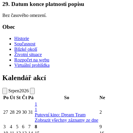
29. Datum konce platnosti popisu
Bez časového omezení.
Obec
Historie
Současnost
Blízké okolí
Životní situace
Rozpočet na webu
Virtuální prohlídka
Kalendář akcí
Srpen
2026
Po
Út
St
Čt
Pá
So
Ne
1
1
27
28
29
30
31
2
Putovní kino: Dream Team
Zobrazit všechny záznamy ze dne
3
4
5
6
7
8
9