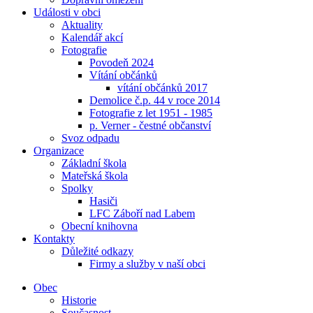
Události v obci
Aktuality
Kalendář akcí
Fotografie
Povodeň 2024
Vítání občánků
vítání občánků 2017
Demolice č.p. 44 v roce 2014
Fotografie z let 1951 - 1985
p. Verner - čestné občanství
Svoz odpadu
Organizace
Základní škola
Mateřská škola
Spolky
Hasiči
LFC Záboří nad Labem
Obecní knihovna
Kontakty
Důležité odkazy
Firmy a služby v naší obci
Obec
Historie
Současnost