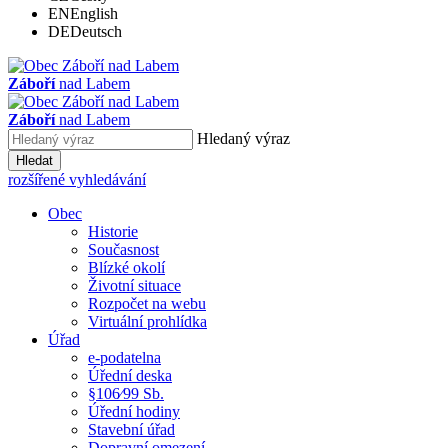
EN
English
DE
Deutsch
Záboří
nad Labem
Záboří
nad Labem
Hledaný výraz
Hledat
rozšířené vyhledávání
Obec
Historie
Současnost
Blízké okolí
Životní situace
Rozpočet na webu
Virtuální prohlídka
Úřad
e-podatelna
Úřední deska
§106⁄99 Sb.
Úřední hodiny
Stavební úřad
Dopravní omezení