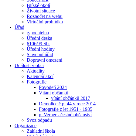
Blízké okolí
Životní situace
Rozpočet na webu
Virtuální prohlídka
Úřad
e-podatelna
Úřední deska
§106⁄99 Sb.
Úřední hodiny
Stavební úřad
Dopravní omezení
Události v obci
Aktuality
Kalendář akcí
Fotografie
Povodeň 2024
Vítání občánků
vítání občánků 2017
Demolice č.p. 44 v roce 2014
Fotografie z let 1951 - 1985
p. Verner - čestné občanství
Svoz odpadu
Organizace
Základní škola