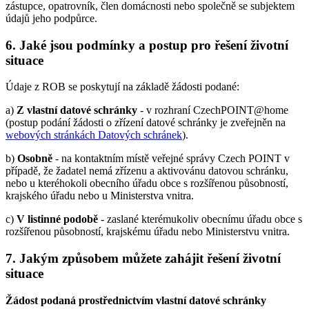
zástupce, opatrovník, člen domácnosti nebo společně se subjektem
údajů jeho podpůrce.
6. Jaké jsou podmínky a postup pro řešení životní
situace
Údaje z ROB se poskytují na základě žádosti podané:
a)
Z vlastní datové schránky
- v rozhraní CzechPOINT@home
(postup podání žádosti o zřízení datové schránky je zveřejněn na
webových stránkách Datových schránek
).
b)
Osobně
- na kontaktním místě veřejné správy Czech POINT v
případě, že žadatel nemá zřízenu a aktivovánu datovou schránku,
nebo u kteréhokoli obecního úřadu obce s rozšířenou působností,
krajského úřadu nebo u Ministerstva vnitra.
c)
V listinné podobě
- zaslané kterémukoliv obecnímu úřadu obce s
rozšířenou působností, krajskému úřadu nebo Ministerstvu vnitra.
7. Jakým způsobem můžete zahájit řešení životní
situace
Žádost podaná prostřednictvím vlastní datové schránky