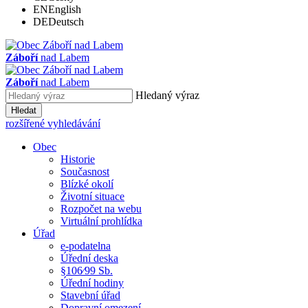
EN
English
DE
Deutsch
Záboří
nad Labem
Záboří
nad Labem
Hledaný výraz
Hledat
rozšířené vyhledávání
Obec
Historie
Současnost
Blízké okolí
Životní situace
Rozpočet na webu
Virtuální prohlídka
Úřad
e-podatelna
Úřední deska
§106⁄99 Sb.
Úřední hodiny
Stavební úřad
Dopravní omezení