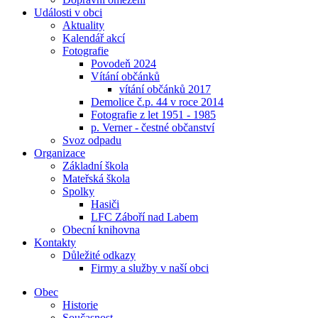
Události v obci
Aktuality
Kalendář akcí
Fotografie
Povodeň 2024
Vítání občánků
vítání občánků 2017
Demolice č.p. 44 v roce 2014
Fotografie z let 1951 - 1985
p. Verner - čestné občanství
Svoz odpadu
Organizace
Základní škola
Mateřská škola
Spolky
Hasiči
LFC Záboří nad Labem
Obecní knihovna
Kontakty
Důležité odkazy
Firmy a služby v naší obci
Obec
Historie
Současnost