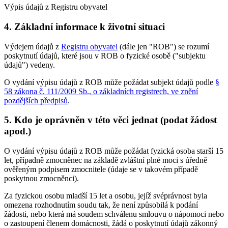
Výpis údajů z Registru obyvatel
4. Základní informace k životní situaci
Výdejem údajů z
Registru obyvatel
(dále jen "ROB") se rozumí
poskytnutí údajů, které jsou v ROB o fyzické osobě ("subjektu
údajů") vedeny.
O vydání výpisu údajů z ROB může požádat subjekt údajů podle
§
58 zákona č. 111/2009 Sb., o základních registrech, ve znění
pozdějších předpisů
.
5. Kdo je oprávněn v této věci jednat (podat žádost
apod.)
O vydání výpisu údajů z ROB může požádat fyzická osoba starší 15
let, případně zmocněnec na základě zvláštní plné moci s úředně
ověřeným podpisem zmocnitele (údaje se v takovém případě
poskytnou zmocněnci).
Za fyzickou osobu mladší 15 let a osobu, jejíž svéprávnost byla
omezena rozhodnutím soudu tak, že není způsobilá k podání
žádosti, nebo která má soudem schválenu smlouvu o nápomoci nebo
o zastoupení členem domácnosti, žádá o poskytnutí údajů zákonný