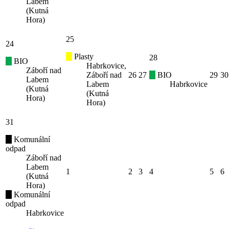
Labem
(Kutná
Hora)
25
24
Plasty
28
BIO
Habrkovice,
Záboří nad
Záboří nad
26
27
BIO
29
30
Labem
Labem
Habrkovice
(Kutná
(Kutná
Hora)
Hora)
31
Komunální
odpad
Záboří nad
Labem
1
2
3
4
5
6
(Kutná
Hora)
Komunální
odpad
Habrkovice