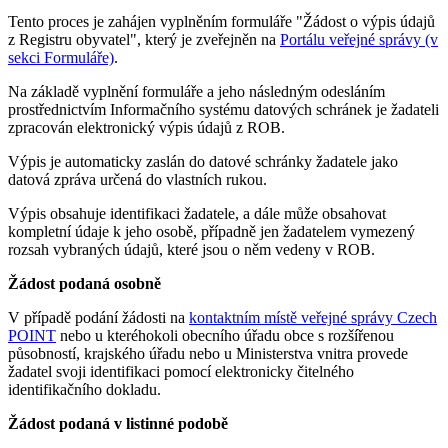
Tento proces je zahájen vyplněním formuláře "Žádost o výpis údajů
z Registru obyvatel", který je zveřejněn na
Portálu veřejné správy (v
sekci Formuláře)
.
Na základě vyplnění formuláře a jeho následným odesláním
prostřednictvím Informačního systému datových schránek je žadateli
zpracován elektronický výpis údajů z ROB.
Výpis je automaticky zaslán do datové schránky žadatele jako
datová zpráva určená do vlastních rukou.
Výpis obsahuje identifikaci žadatele, a dále může obsahovat
kompletní údaje k jeho osobě, případně jen žadatelem vymezený
rozsah vybraných údajů, které jsou o něm vedeny v ROB.
Žádost podaná osobně
V případě podání žádosti na
kontaktním místě veřejné správy Czech
POINT
nebo u kteréhokoli obecního úřadu obce s rozšířenou
působností, krajského úřadu nebo u Ministerstva vnitra provede
žadatel svoji identifikaci pomocí elektronicky čitelného
identifikačního dokladu.
Žádost podaná v listinné podobě