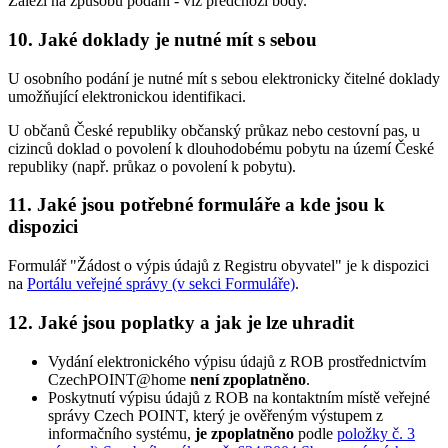
Záleží na způsobu podání - viz předchozí body.
10. Jaké doklady je nutné mít s sebou
U osobního podání je nutné mít s sebou elektronicky čitelné doklady
umožňující elektronickou identifikaci.
U občanů České republiky občanský průkaz nebo cestovní pas, u
cizinců doklad o povolení k dlouhodobému pobytu na území České
republiky (např. průkaz o povolení k pobytu).
11. Jaké jsou potřebné formuláře a kde jsou k
dispozici
Formulář "Žádost o výpis údajů z Registru obyvatel" je k dispozici
na
Portálu veřejné správy (v sekci Formuláře)
.
12. Jaké jsou poplatky a jak je lze uhradit
Vydání elektronického výpisu údajů z ROB prostřednictvím
CzechPOINT@home
není zpoplatněno
.
Poskytnutí výpisu údajů z ROB na kontaktním místě veřejné
správy Czech POINT, který je ověřeným výstupem z
informačního systému,
je zpoplatněno
podle
položky č. 3