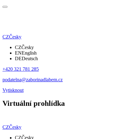
CZ
Česky
CZ
Česky
EN
English
DE
Deutsch
+420 321 781 285
podatelna@zaborinadlabem.cz
Vytisknout
Virtuální prohlídka
CZ
Česky
CZ
Česky