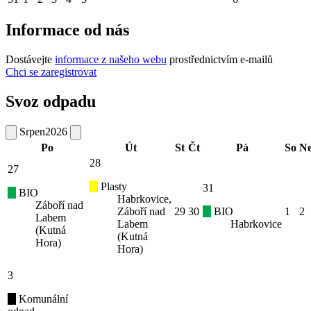
Informace od nás
Dostávejte
informace z našeho webu
prostřednictvím e-mailů
Chci se zaregistrovat
Svoz odpadu
Srpen
2026
Po
Út
St
Čt
Pá
So
N
28
27
Plasty
31
BIO
Habrkovice,
Záboří nad
Záboří nad
29
30
BIO
1
2
Labem
Labem
Habrkovice
(Kutná
(Kutná
Hora)
Hora)
3
Komunální