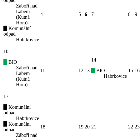
odpad
Záboří nad
Labem
4
5
6
7
8
9
(Kutná
Hora)
Komunální
odpad
Habrkovice
10
14
BIO
Záboří nad
11
12
13
BIO
15
16
Labem
Habrkovice
(Kutná
Hora)
17
Komunální
odpad
Habrkovice
Komunální
18
19
20
21
22
23
odpad
Záboří nad