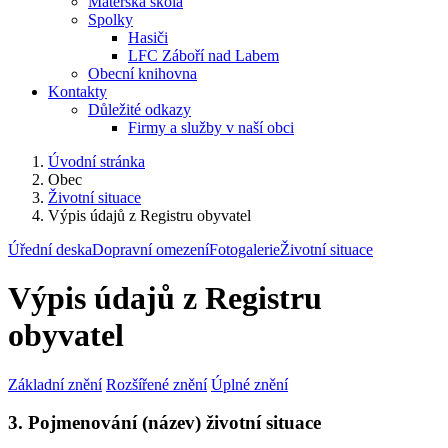
Mateřská škola
Spolky
Hasiči
LFC Záboří nad Labem
Obecní knihovna
Kontakty
Důležité odkazy
Firmy a služby v naší obci
Úvodní stránka
Obec
Životní situace
Výpis údajů z Registru obyvatel
Úřední deska
Dopravní omezení
Fotogalerie
Životní situace
Výpis údajů z Registru
obyvatel
Základní znění
Rozšířené znění
Úplné znění
3. Pojmenování (název) životní situace