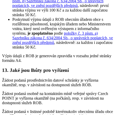
písm. d) Sazebníku zákona č. 634/2004 Sb., o správních
poplatcích, ve znění pozdějších předpisů
, následovně: první
stránka výpisu ve výši 100 Kč a za každou další započatou
stránku 50 Kč.
Poskytnutí výpisu údajů z ROB obecním úřadem obce s
rozšířenou působností, krajským úřadem nebo Ministerstvem
vnitra, který není ověřeným výstupem z informačního
systému,
je zpoplatněno
podle
položky č. 3 písm. a)
Sazebníku zákona č. 634/2004 Sb., o správních poplatcích, ve
znění pozdějších předpisů
, následovně: za každou i započatou
stránku 50 Kč.
Výpis údajů z ROB je generován zpravidla v rozsahu jedné stránky
formátu A4.
13. Jaké jsou lhůty pro vyřízení
Žádost podaná prostřednictvím datové schránky je vyřízena
okamžitě, resp. v závislosti na dostupnosti služeb ROB.
Žádost podaná osobně na kontaktním místě veřejné správy Czech
POINT je vyřízena okamžitě (na počkání), resp. v závislosti na
dostupnosti služeb ROB.
Žádost podaná v listinné podobě kterémukoliv obecnímu úřadu obce