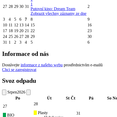
1
27
28
29
30
31
2
Putovní kino: Dream Team
Zobrazit všechny záznamy ze dne
3
4
5
6
7
8
9
10
11
12
13
14
15
16
17
18
19
20
21
22
23
24
25
26
27
28
29
30
31
1
2
3
4
5
6
Informace od nás
Dostávejte
informace z našeho webu
prostřednictvím e-mailů
Chci se zaregistrovat
Svoz odpadu
Srpen
2026
Po
Út
St
Čt
Pá
So
N
28
27
Plasty
31
BIO