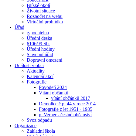
Blízké okolí
Životní situace
Rozpočet na webu
Virtuální prohlídka
Úřad
e-podatelna
Úřední deska
§106⁄99 Sb.
Úřední hodiny
Stavební úřad
Dopravní omezení
Události v obci
Aktuality
Kalendář akcí
Fotografie
Povodeň 2024
Vítání občánků
vítání občánků 2017
Demolice č.p. 44 v roce 2014
Fotografie z let 1951 - 1985
p. Verner - čestné občanství
Svoz odpadu
Organizace
Základní škola