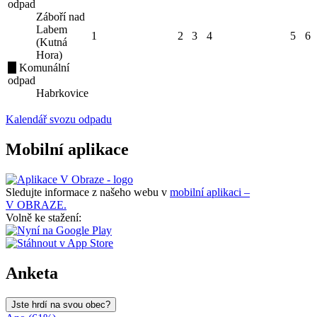
odpad
Záboří nad
Labem
1
2
3
4
5
6
(Kutná
Hora)
Komunální
odpad
Habrkovice
Kalendář svozu odpadu
Mobilní aplikace
Sledujte informace z našeho webu v
mobilní aplikaci –
V OBRAZE.
Volně ke stažení:
Anketa
Jste hrdí na svou obec?