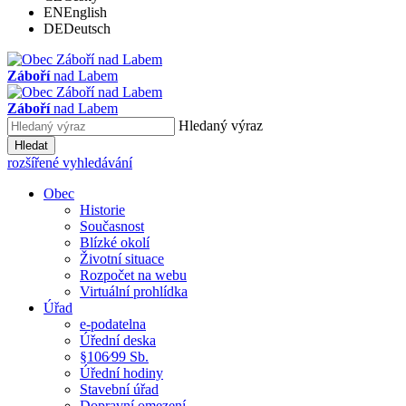
EN
English
DE
Deutsch
Záboří
nad Labem
Záboří
nad Labem
Hledaný výraz
Hledat
rozšířené vyhledávání
Obec
Historie
Současnost
Blízké okolí
Životní situace
Rozpočet na webu
Virtuální prohlídka
Úřad
e-podatelna
Úřední deska
§106⁄99 Sb.
Úřední hodiny
Stavební úřad
Dopravní omezení