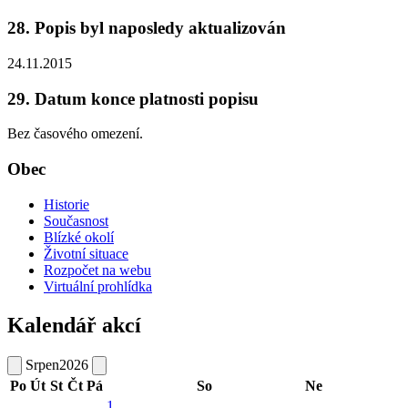
28. Popis byl naposledy aktualizován
24.11.2015
29. Datum konce platnosti popisu
Bez časového omezení.
Obec
Historie
Současnost
Blízké okolí
Životní situace
Rozpočet na webu
Virtuální prohlídka
Kalendář akcí
Srpen
2026
Po
Út
St
Čt
Pá
So
Ne
1