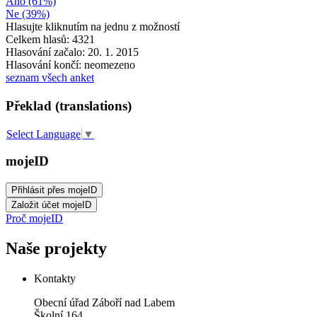
Ano (61%)
Ne (39%)
Hlasujte kliknutím na jednu z možností
Celkem hlasů: 4321
Hlasování začalo: 20. 1. 2015
Hlasování končí: neomezeno
seznam všech anket
Překlad (translations)
Select Language
▼
mojeID
Proč mojeID
Naše projekty
Kontakty
Obecní úřad Záboří nad Labem
Školní 164