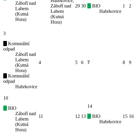
Habrkovice,
Záboří nad
Záboří nad
29
30
BIO
1
2
Labem
Labem
Habrkovice
(Kutná
(Kutná
Hora)
Hora)
3
Komunální
odpad
Záboří nad
Labem
4
5
6
7
8
9
(Kutná
Hora)
Komunální
odpad
Habrkovice
10
14
BIO
Záboří nad
11
12
13
BIO
15
16
Labem
Habrkovice
(Kutná
Hora)