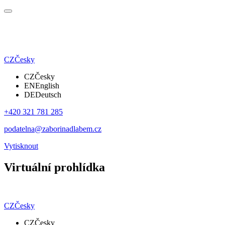
CZ
Česky
CZ
Česky
EN
English
DE
Deutsch
+420 321 781 285
podatelna@zaborinadlabem.cz
Vytisknout
Virtuální prohlídka
CZ
Česky
CZ
Česky