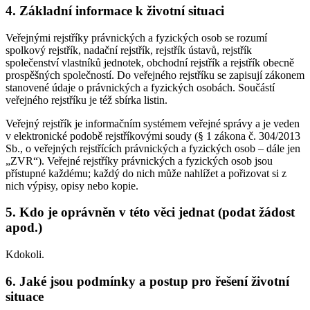
4. Základní informace k životní situaci
Veřejnými rejstříky právnických a fyzických osob se rozumí
spolkový rejstřík, nadační rejstřík, rejstřík ústavů, rejstřík
společenství vlastníků jednotek, obchodní rejstřík a rejstřík obecně
prospěšných společností. Do veřejného rejstříku se zapisují zákonem
stanovené údaje o právnických a fyzických osobách. Součástí
veřejného rejstříku je též sbírka listin.
Veřejný rejstřík je informačním systémem veřejné správy a je veden
v elektronické podobě rejstříkovými soudy (§ 1 zákona č. 304/2013
Sb., o veřejných rejstřících právnických a fyzických osob – dále jen
„ZVR“). Veřejné rejstříky právnických a fyzických osob jsou
přístupné každému; každý do nich může nahlížet a pořizovat si z
nich výpisy, opisy nebo kopie.
5. Kdo je oprávněn v této věci jednat (podat žádost
apod.)
Kdokoli.
6. Jaké jsou podmínky a postup pro řešení životní
situace