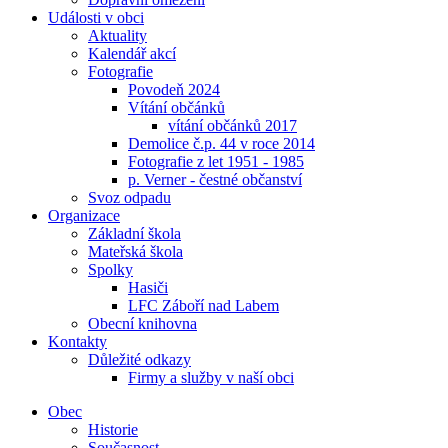
Události v obci
Aktuality
Kalendář akcí
Fotografie
Povodeň 2024
Vítání občánků
vítání občánků 2017
Demolice č.p. 44 v roce 2014
Fotografie z let 1951 - 1985
p. Verner - čestné občanství
Svoz odpadu
Organizace
Základní škola
Mateřská škola
Spolky
Hasiči
LFC Záboří nad Labem
Obecní knihovna
Kontakty
Důležité odkazy
Firmy a služby v naší obci
Obec
Historie
Současnost