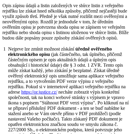
Opis zápisu údajů a listin založených ve sbírce listin z veřejného
rejstříku lze získat hned několika způsoby, přičemž nejčastěji bude
využit způsob třetí. Předně je však nutné rozlišit mezi ověřenými a
neověřenými opisy. Rozdíl je jednoduše v tom, že úředním
ověřením opisu je potvrzena shoda opisu se zápisem ve veřejném
rejstříku nebo shoda opisu s listinou uloženou ve sbírce listin. Blíže
budou dále popsány pouze způsoby získání ověřených opisů.
1
Nejprve lze zmínit možnost získání
úředně ověřeného
elektronického opisu
(jak částečného, tak úplného, přičemž
částečným opisem je opis aktuálních údajů a úplným opis
obsahující i historické údaje) dle § 3 odst. 1 ZVR. Tento opis
může získat každý, jeho získání je bezplatné. Získat úředně
ověřený elektronický opis umožňuje sama aplikace veřejného
rejstříku, a to vytvořením PDF verze výpisu z veřejného
rejstříku. Pokud si v internetové aplikaci veřejného rejstříku na
adrese
https://or.justice.cz/
necháte zobrazit výpis konkrétní
společnosti, tak na konci webové stránky s výpisem je vpravo
ikona s popisem "Stáhnout PDF verzi výpisu". Po kliknutí na ní
se připraví příslušný PDF dokument - a ten se buď nabídne ke
stažení anebo se Vám otevře přímo v PDF prohlížeči (podle
nastavení Vašeho počítače). Takto získaný PDF dokument je
opatřen elektronickou značkou soudu ve smyslu zákona č.
227/2000 Sb., o elektronickém podpisu, která potvrzuje jeho