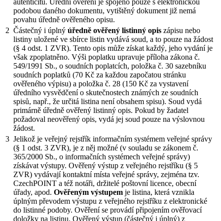
autenticitu. Úřední ověření je spojeno pouze s elektronickou
podobou daného dokumentu, vytištěný dokument již nemá
povahu úředně ověřeného opisu.
2
Částečný i úplný
úředně ověřený listinný opis
zápisu nebo
listiny uložené ve sbírce listin vydává soud, a to pouze na žádost
(§ 4 odst. 1 ZVR). Tento opis může získat každý, jeho vydání je
však zpoplatněno. Výši poplatku upravuje příloha zákona č.
549/1991 Sb., o soudních poplatcích, položka č. 30 sazebníku
soudních poplatků (70 Kč za každou započatou stránku
ověřeného výpisu) a položka č. 28 (150 Kč za vystavení
úředního vysvědčení o skutečnostech známých ze soudních
spisů, např., že určitá listina není obsahem spisu). Soud vydá
primárně úředně ověřený listinný opis. Pokud by žadatel
požadoval neověřený opis, vydá jej soud pouze na výslovnou
žádost.
3
Jelikož je veřejný rejstřík informačním systémem veřejné správy
(§ 1 odst. 3 ZVR), je z něj možné (v souladu se zákonem č.
365/2000 Sb., o informačních systémech veřejné správy)
získávat výstupy. Ověřený výstup z veřejného rejstříku (§ 5
ZVR) vydávají kontaktní místa veřejné správy, zejména tzv.
CzechPOINT a též notáři, držitelé poštovní licence, obecní
úřady, apod.
Ověřeným výstupem
je listina, která vznikla
úplným převodem výstupu z veřejného rejstříku z elektronické
do listinné podoby. Ověření se provádí připojením ověřovací
doložky na listinu. Ověřený výstup (částečný i úplný) z