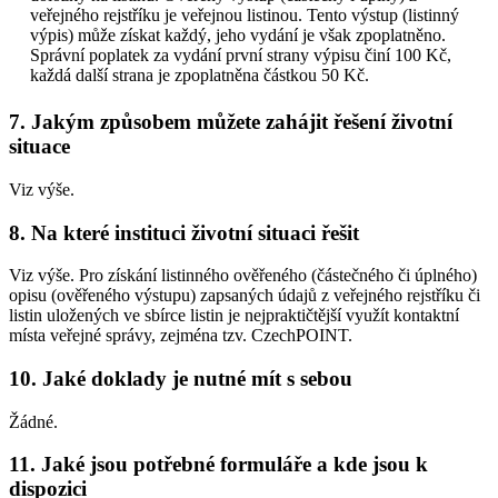
veřejného rejstříku je veřejnou listinou. Tento výstup (listinný
výpis) může získat každý, jeho vydání je však zpoplatněno.
Správní poplatek za vydání první strany výpisu činí 100 Kč,
každá další strana je zpoplatněna částkou 50 Kč.
7. Jakým způsobem můžete zahájit řešení životní
situace
Viz výše.
8. Na které instituci životní situaci řešit
Viz výše. Pro získání listinného ověřeného (částečného či úplného)
opisu (ověřeného výstupu) zapsaných údajů z veřejného rejstříku či
listin uložených ve sbírce listin je nejpraktičtější využít kontaktní
místa veřejné správy, zejména tzv. CzechPOINT.
10. Jaké doklady je nutné mít s sebou
Žádné.
11. Jaké jsou potřebné formuláře a kde jsou k
dispozici