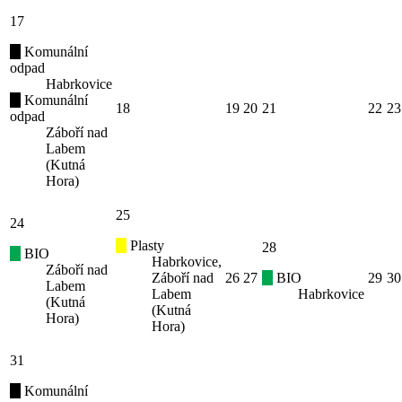
17
Komunální
odpad
Habrkovice
Komunální
18
19
20
21
22
23
odpad
Záboří nad
Labem
(Kutná
Hora)
25
24
Plasty
28
BIO
Habrkovice,
Záboří nad
Záboří nad
26
27
BIO
29
30
Labem
Labem
Habrkovice
(Kutná
(Kutná
Hora)
Hora)
31
Komunální