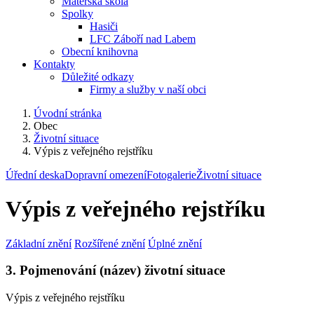
Mateřská škola
Spolky
Hasiči
LFC Záboří nad Labem
Obecní knihovna
Kontakty
Důležité odkazy
Firmy a služby v naší obci
Úvodní stránka
Obec
Životní situace
Výpis z veřejného rejstříku
Úřední deska
Dopravní omezení
Fotogalerie
Životní situace
Výpis z veřejného rejstříku
Základní znění
Rozšířené znění
Úplné znění
3. Pojmenování (název) životní situace
Výpis z veřejného rejstříku