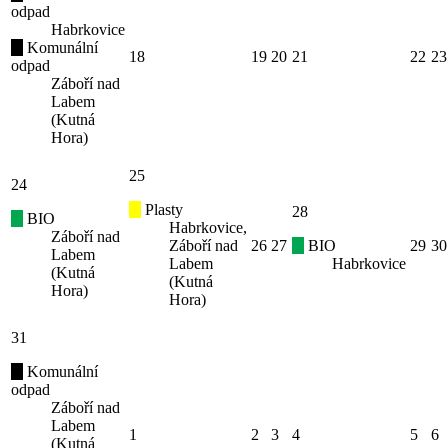
odpad
Habrkovice
Komunální
18
19
20
21
22
23
odpad
Záboří nad
Labem
(Kutná
Hora)
25
24
Plasty
28
BIO
Habrkovice,
Záboří nad
Záboří nad
26
27
BIO
29
30
Labem
Labem
Habrkovice
(Kutná
(Kutná
Hora)
Hora)
31
Komunální
odpad
Záboří nad
Labem
1
2
3
4
5
6
(Kutná