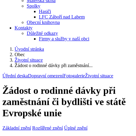
Mateřská škola
Spolky
Hasiči
LFC Záboří nad Labem
Obecní knihovna
Kontakty
Důležité odkazy
Firmy a služby v naší obci
Úvodní stránka
Obec
Životní situace
Žádost o rodinné dávky při zaměstnání...
Úřední deska
Dopravní omezení
Fotogalerie
Životní situace
Žádost o rodinné dávky při
zaměstnání či bydlišti ve státě
Evropské unie
Základní znění
Rozšířené znění
Úplné znění