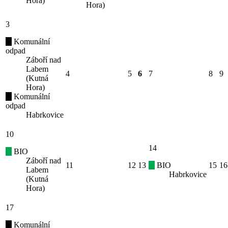
Hora)
Hora)
3
Komunální
odpad
Záboří nad
Labem
4
5
6
7
8
9
(Kutná
Hora)
Komunální
odpad
Habrkovice
10
14
BIO
Záboří nad
11
12
13
BIO
15
16
Labem
Habrkovice
(Kutná
Hora)
17
Komunální