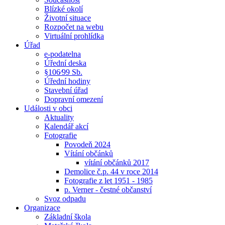
Blízké okolí
Životní situace
Rozpočet na webu
Virtuální prohlídka
Úřad
e-podatelna
Úřední deska
§106⁄99 Sb.
Úřední hodiny
Stavební úřad
Dopravní omezení
Události v obci
Aktuality
Kalendář akcí
Fotografie
Povodeň 2024
Vítání občánků
vítání občánků 2017
Demolice č.p. 44 v roce 2014
Fotografie z let 1951 - 1985
p. Verner - čestné občanství
Svoz odpadu
Organizace
Základní škola