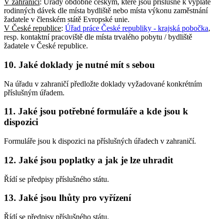
V zahraničí
: Úřady obdobné českým, které jsou příslušné k výplatě
rodinných dávek dle místa bydliště nebo místa výkonu zaměstnání
žadatele v členském státě Evropské unie.
V České republice
:
Úřad práce České republiky - krajská pobočka
,
resp. kontaktní pracoviště dle místa trvalého pobytu / bydliště
žadatele v České republice.
10. Jaké doklady je nutné mít s sebou
Na úřadu v zahraničí předložte doklady vyžadované konkrétním
příslušným úřadem.
11. Jaké jsou potřebné formuláře a kde jsou k
dispozici
Formuláře jsou k dispozici na příslušných úřadech v zahraničí.
12. Jaké jsou poplatky a jak je lze uhradit
Řídí se předpisy příslušného státu.
13. Jaké jsou lhůty pro vyřízení
Řídí se předpisy příslušného státu.