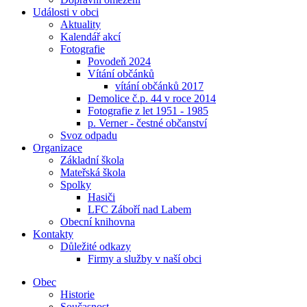
Události v obci
Aktuality
Kalendář akcí
Fotografie
Povodeň 2024
Vítání občánků
vítání občánků 2017
Demolice č.p. 44 v roce 2014
Fotografie z let 1951 - 1985
p. Verner - čestné občanství
Svoz odpadu
Organizace
Základní škola
Mateřská škola
Spolky
Hasiči
LFC Záboří nad Labem
Obecní knihovna
Kontakty
Důležité odkazy
Firmy a služby v naší obci
Obec
Historie
Současnost