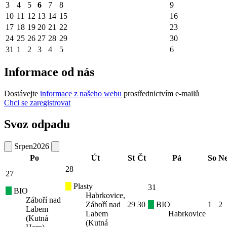
3
4
5
6
7
8
9
10
11
12
13
14
15
16
17
18
19
20
21
22
23
24
25
26
27
28
29
30
31
1
2
3
4
5
6
Informace od nás
Dostávejte
informace z našeho webu
prostřednictvím e-mailů
Chci se zaregistrovat
Svoz odpadu
Srpen
2026
Po
Út
St
Čt
Pá
So
N
28
27
Plasty
31
BIO
Habrkovice,
Záboří nad
Záboří nad
29
30
BIO
1
2
Labem
Labem
Habrkovice
(Kutná
(Kutná