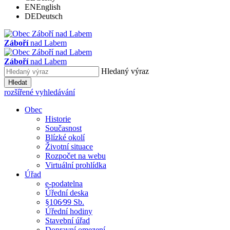
EN
English
DE
Deutsch
Záboří
nad Labem
Záboří
nad Labem
Hledaný výraz
Hledat
rozšířené vyhledávání
Obec
Historie
Současnost
Blízké okolí
Životní situace
Rozpočet na webu
Virtuální prohlídka
Úřad
e-podatelna
Úřední deska
§106⁄99 Sb.
Úřední hodiny
Stavební úřad
Dopravní omezení