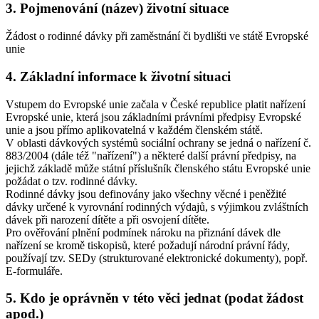
3. Pojmenování (název) životní situace
Žádost o rodinné dávky při zaměstnání či bydlišti ve státě Evropské
unie
4. Základní informace k životní situaci
Vstupem do Evropské unie začala v České republice platit nařízení
Evropské unie, která jsou základními právními předpisy Evropské
unie a jsou přímo aplikovatelná v každém členském státě.
V oblasti dávkových systémů sociální ochrany se jedná o nařízení č.
883/2004 (dále též "nařízení") a některé další právní předpisy, na
jejichž základě může státní příslušník členského státu Evropské unie
požádat o tzv. rodinné dávky.
Rodinné dávky jsou definovány jako všechny věcné i peněžité
dávky určené k vyrovnání rodinných výdajů, s výjimkou zvláštních
dávek při narození dítěte a při osvojení dítěte.
Pro ověřování plnění podmínek nároku na přiznání dávek dle
nařízení se kromě tiskopisů, které požadují národní právní řády,
používají tzv. SEDy (strukturované elektronické dokumenty), popř.
E-formuláře.
5. Kdo je oprávněn v této věci jednat (podat žádost
apod.)