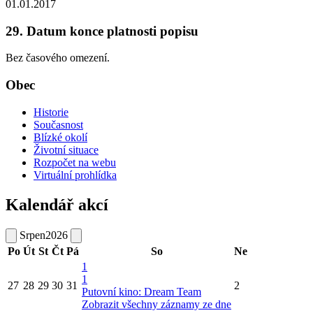
01.01.2017
29. Datum konce platnosti popisu
Bez časového omezení.
Obec
Historie
Současnost
Blízké okolí
Životní situace
Rozpočet na webu
Virtuální prohlídka
Kalendář akcí
Srpen
2026
Po
Út
St
Čt
Pá
So
Ne
1
1
27
28
29
30
31
2
Putovní kino: Dream Team
Zobrazit všechny záznamy ze dne