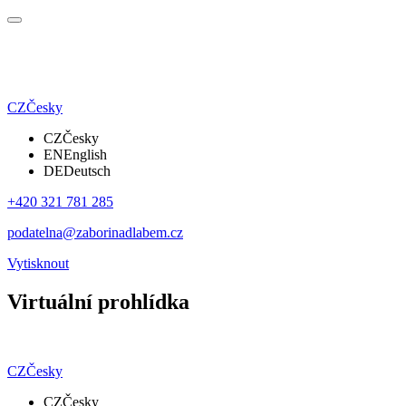
CZ
Česky
CZ
Česky
EN
English
DE
Deutsch
+420 321 781 285
podatelna@zaborinadlabem.cz
Vytisknout
Virtuální prohlídka
CZ
Česky
CZ
Česky