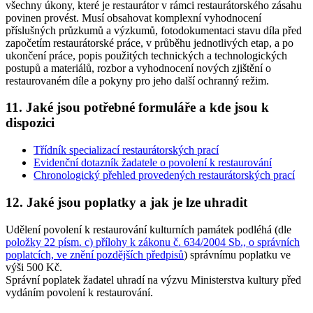
všechny úkony, které je restaurátor v rámci restaurátorského zásahu
povinen provést. Musí obsahovat komplexní vyhodnocení
příslušných průzkumů a výzkumů, fotodokumentaci stavu díla před
započetím restaurátorské práce, v průběhu jednotlivých etap, a po
ukončení práce, popis použitých technických a technologických
postupů a materiálů, rozbor a vyhodnocení nových zjištění o
restaurovaném díle a pokyny pro jeho další ochranný režim.
11. Jaké jsou potřebné formuláře a kde jsou k
dispozici
Třídník specializací restaurátorských prací
Evidenční dotazník žadatele o povolení k restaurování
Chronologický přehled provedených restaurátorských prací
12. Jaké jsou poplatky a jak je lze uhradit
Udělení povolení k restaurování kulturních památek podléhá (dle
položky 22 písm. c) přílohy k zákonu č. 634/2004 Sb., o správních
poplatcích, ve znění pozdějších předpisů
) správnímu poplatku ve
výši 500 Kč.
Správní poplatek žadatel uhradí na výzvu Ministerstva kultury před
vydáním povolení k restaurování.