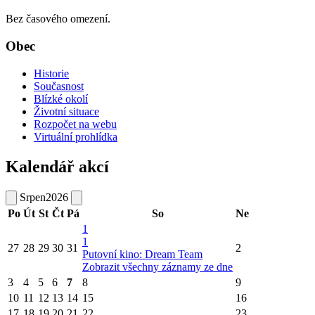
Bez časového omezení.
Obec
Historie
Současnost
Blízké okolí
Životní situace
Rozpočet na webu
Virtuální prohlídka
Kalendář akcí
Srpen
2026
Po
Út
St
Čt
Pá
So
Ne
1
1
27
28
29
30
31
2
Putovní kino: Dream Team
Zobrazit všechny záznamy ze dne
3
4
5
6
7
8
9
10
11
12
13
14
15
16
17
18
19
20
21
22
23