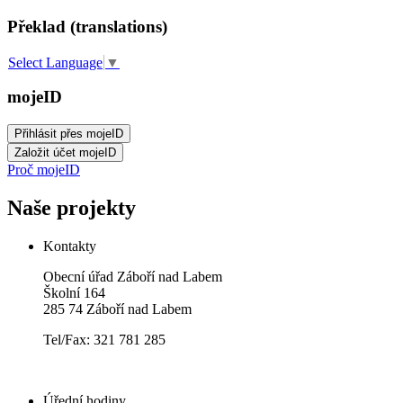
Překlad (translations)
Select Language
▼
mojeID
Proč mojeID
Naše projekty
Kontakty
Obecní úřad Záboří nad Labem
Školní 164
285 74 Záboří nad Labem
Tel/Fax: 321 781 285
Úřední hodiny