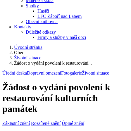
Mateřská škola
Spolky
Hasiči
LFC Záboří nad Labem
Obecní knihovna
Kontakty
Důležité odkazy
Firmy a služby v naší obci
Úvodní stránka
Obec
Životní situace
Žádost o vydání povolení k restaurování...
Úřední deska
Dopravní omezení
Fotogalerie
Životní situace
Žádost o vydání povolení k
restaurování kulturních
památek
Základní znění
Rozšířené znění
Úplné znění