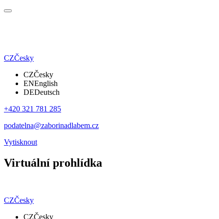
CZ
Česky
CZ
Česky
EN
English
DE
Deutsch
+420 321 781 285
podatelna@zaborinadlabem.cz
Vytisknout
Virtuální prohlídka
CZ
Česky
CZ
Česky