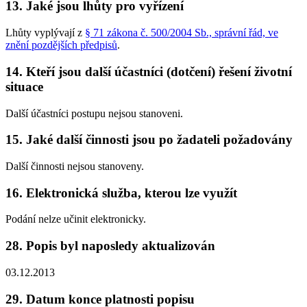
13. Jaké jsou lhůty pro vyřízení
Lhůty vyplývají z
§ 71 zákona č. 500/2004 Sb., správní řád, ve
znění pozdějších předpisů
.
14. Kteří jsou další účastníci (dotčení) řešení životní
situace
Další účastníci postupu nejsou stanoveni.
15. Jaké další činnosti jsou po žadateli požadovány
Další činnosti nejsou stanoveny.
16. Elektronická služba, kterou lze využít
Podání nelze učinit elektronicky.
28. Popis byl naposledy aktualizován
03.12.2013
29. Datum konce platnosti popisu