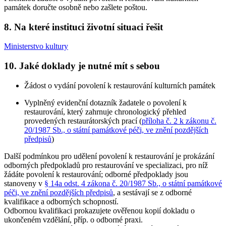
památek doručte osobně nebo zašlete poštou.
8. Na které instituci životní situaci řešit
Ministerstvo kultury
10. Jaké doklady je nutné mít s sebou
Žádost o vydání povolení k restaurování kulturních památek
Vyplněný evidenční dotazník žadatele o povolení k
restaurování, který zahrnuje chronologický přehled
provedených restaurátorských prací (
příloha č. 2 k zákonu č.
20/1987 Sb., o státní památkové péči, ve znění pozdějších
předpisů
)
Další podmínkou pro udělení povolení k restaurování je prokázání
odborných předpokladů pro restaurování ve specializaci, pro níž
žádáte povolení k restaurování; odborné předpoklady jsou
stanoveny v
§ 14a odst. 4 zákona č. 20/1987 Sb., o státní památkové
péči, ve znění pozdějších předpisů
, a sestávají se z odborné
kvalifikace a odborných schopností.
Odbornou kvalifikaci prokazujete ověřenou kopií dokladu o
ukončeném vzdělání, příp. o odborné praxi.