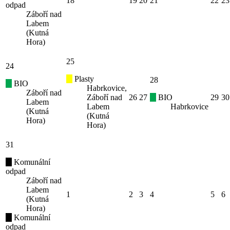
18
19
20
21
22
23
odpad
Záboří nad
Labem
(Kutná
Hora)
25
24
Plasty
28
BIO
Habrkovice,
Záboří nad
Záboří nad
26
27
BIO
29
30
Labem
Labem
Habrkovice
(Kutná
(Kutná
Hora)
Hora)
31
Komunální
odpad
Záboří nad
Labem
1
2
3
4
5
6
(Kutná
Hora)
Komunální
odpad