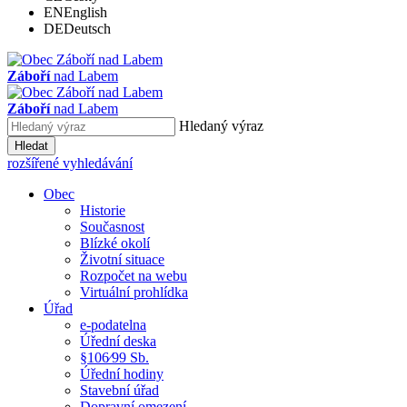
EN
English
DE
Deutsch
Záboří
nad Labem
Záboří
nad Labem
Hledaný výraz
Hledat
rozšířené vyhledávání
Obec
Historie
Současnost
Blízké okolí
Životní situace
Rozpočet na webu
Virtuální prohlídka
Úřad
e-podatelna
Úřední deska
§106⁄99 Sb.
Úřední hodiny
Stavební úřad
Dopravní omezení