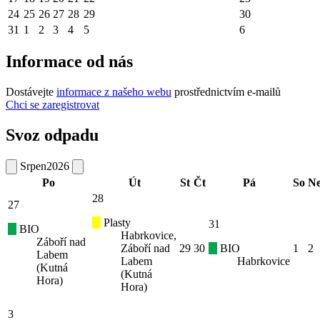
24
25
26
27
28
29
30
31
1
2
3
4
5
6
Informace od nás
Dostávejte
informace z našeho webu
prostřednictvím e-mailů
Chci se zaregistrovat
Svoz odpadu
Srpen
2026
Po
Út
St
Čt
Pá
So
N
28
27
Plasty
31
BIO
Habrkovice,
Záboří nad
Záboří nad
29
30
BIO
1
2
Labem
Labem
Habrkovice
(Kutná
(Kutná
Hora)
Hora)
3