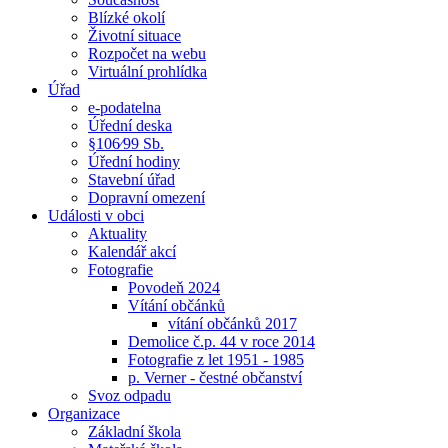
Blízké okolí
Životní situace
Rozpočet na webu
Virtuální prohlídka
Úřad
e-podatelna
Úřední deska
§106⁄99 Sb.
Úřední hodiny
Stavební úřad
Dopravní omezení
Události v obci
Aktuality
Kalendář akcí
Fotografie
Povodeň 2024
Vítání občánků
vítání občánků 2017
Demolice č.p. 44 v roce 2014
Fotografie z let 1951 - 1985
p. Verner - čestné občanství
Svoz odpadu
Organizace
Základní škola