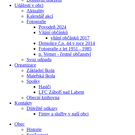
Události v obci
Aktuality
Kalendář akcí
Fotografie
Povodeň 2024
Vítání občánků
vítání občánků 2017
Demolice č.p. 44 v roce 2014
Fotografie z let 1951 - 1985
p. Verner - čestné občanství
Svoz odpadu
Organizace
Základní škola
Mateřská škola
Spolky
Hasiči
LFC Záboří nad Labem
Obecní knihovna
Kontakty
Důležité odkazy
Firmy a služby v naší obci
Obec
Historie
Současnost