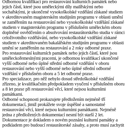
Odbornou kvalifikací pro restaurování kulturních památek nebo
jejich částí, které jsou
uměleckými díly malířskými nebo
sochařskými
, je ukončené vysokoškolské vzdělání získané studiem
v akreditovaném magisterském studijním programu v oblasti umění
se zaměřením na restaurování nebo vysokoškolské vzdělání získané
studiem v magisterském programu v příslušném uměleckém oboru
doplněné osvědčením o absolvování restaurátorského studia v rámci
celoživotního vzdělávání, nebo vysokoškolské vzdělání získané
studiem v akreditovaném bakalářském studijním programu v oblasti
umění se zaměřením na restaurování a 2 roky odborné praxe.
Pro restaurování kulturních památek nebo jejich částí, které jsou
uměleckořemeslnými pracemi
, je odbornou kvalifikací ukončené
vyšší odborné nebo úplné střední odborné vzdělání v oboru
restaurování nebo vyšší odborné nebo úplné střední odborné
vzdělání v příslušném oboru a 5 let odborné praxe.
Pro
specializace
, pro něž nebylo dosud středoškolské vzdělání
zřízeno, je kvalifikačním předpokladem vyučení v příslušném oboru
a 8 let praxe při restaurování věcí, které nejsou kulturními
památkami.
Odborné schopnosti prokazujete předložením nejméně tří
dokumentací, jimiž prokážete svoje úspěšné a samostatné
restaurování věcí, které nejsou kulturními památkami. Nejméně
jedna z předložených dokumentací nesmí být starší 2 let.
Dokumentace je dokladem o novém poznání kulturní památky a
podkladem pro budoucí restaurátorské zásahy, a proto musí zachytit