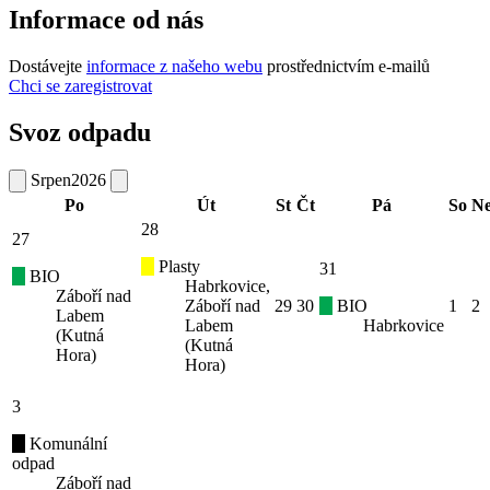
Informace od nás
Dostávejte
informace z našeho webu
prostřednictvím e-mailů
Chci se zaregistrovat
Svoz odpadu
Srpen
2026
Po
Út
St
Čt
Pá
So
N
28
27
Plasty
31
BIO
Habrkovice,
Záboří nad
Záboří nad
29
30
BIO
1
2
Labem
Labem
Habrkovice
(Kutná
(Kutná
Hora)
Hora)
3
Komunální
odpad
Záboří nad