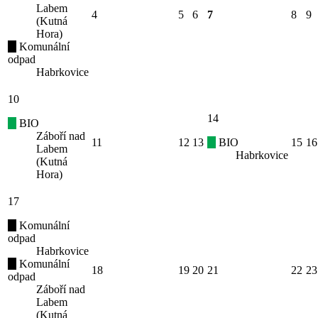
Labem
4
5
6
7
8
9
(Kutná
Hora)
Komunální
odpad
Habrkovice
10
14
BIO
Záboří nad
11
12
13
BIO
15
16
Labem
Habrkovice
(Kutná
Hora)
17
Komunální
odpad
Habrkovice
Komunální
18
19
20
21
22
23
odpad
Záboří nad
Labem
(Kutná