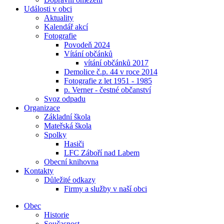
Události v obci
Aktuality
Kalendář akcí
Fotografie
Povodeň 2024
Vítání občánků
vítání občánků 2017
Demolice č.p. 44 v roce 2014
Fotografie z let 1951 - 1985
p. Verner - čestné občanství
Svoz odpadu
Organizace
Základní škola
Mateřská škola
Spolky
Hasiči
LFC Záboří nad Labem
Obecní knihovna
Kontakty
Důležité odkazy
Firmy a služby v naší obci
Obec
Historie
Současnost