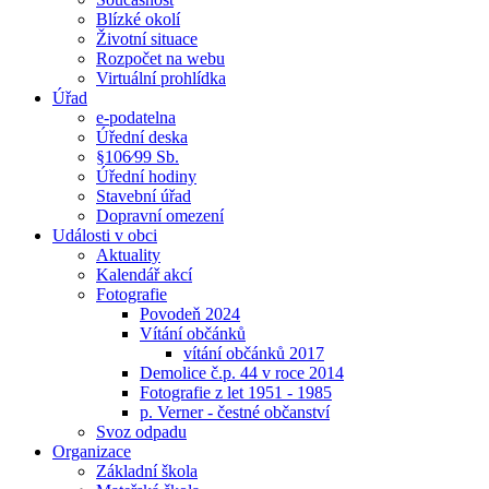
Blízké okolí
Životní situace
Rozpočet na webu
Virtuální prohlídka
Úřad
e-podatelna
Úřední deska
§106⁄99 Sb.
Úřední hodiny
Stavební úřad
Dopravní omezení
Události v obci
Aktuality
Kalendář akcí
Fotografie
Povodeň 2024
Vítání občánků
vítání občánků 2017
Demolice č.p. 44 v roce 2014
Fotografie z let 1951 - 1985
p. Verner - čestné občanství
Svoz odpadu
Organizace
Základní škola