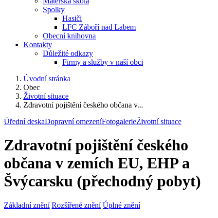
Mateřská škola
Spolky
Hasiči
LFC Záboří nad Labem
Obecní knihovna
Kontakty
Důležité odkazy
Firmy a služby v naší obci
Úvodní stránka
Obec
Životní situace
Zdravotní pojištění českého občana v...
Úřední deska
Dopravní omezení
Fotogalerie
Životní situace
Zdravotní pojištění českého
občana v zemích EU, EHP a
Švýcarsku (přechodný pobyt)
Základní znění
Rozšířené znění
Úplné znění