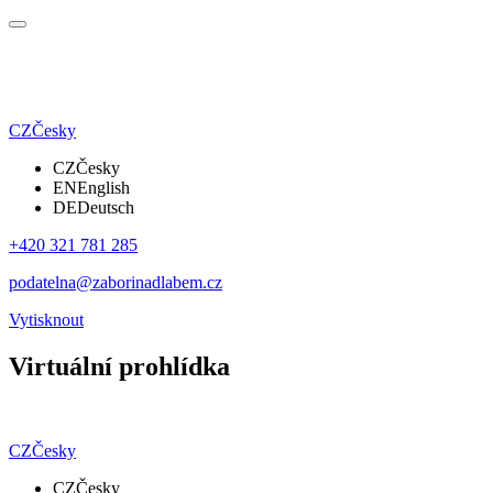
CZ
Česky
CZ
Česky
EN
English
DE
Deutsch
+420 321 781 285
podatelna@zaborinadlabem.cz
Vytisknout
Virtuální prohlídka
CZ
Česky
CZ
Česky