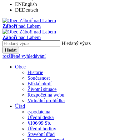
EN
English
DE
Deutsch
Záboří
nad Labem
Záboří
nad Labem
Hledaný výraz
Hledat
rozšířené vyhledávání
Obec
Historie
Současnost
Blízké okolí
Životní situace
Rozpočet na webu
Virtuální prohlídka
Úřad
e-podatelna
Úřední deska
§106⁄99 Sb.
Úřední hodiny
Stavební úřad
Dopravní omezení