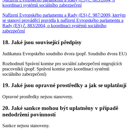
koordinaci systémů sociálního zabezpečení
Nařízení Evropského parlamentu a Rady (ES) č. 987/2009, kterým
se stanoví prováděcí pravidla k nařízení Evropského parlamentu a
Rady (ES) č. 883/2004, o koordinaci systémů sociálního
zabezpečení
18. Jaké jsou související předpisy
Judikatura Evropského soudního dvora (popř. Soudního dvora EU)
Rozhodnutí Správní komise pro sociální zabezpečení migrujících
pracovníků (popř. Správní komise pro koordinaci systémů
sociálního zabezpečení)
19. Jaké jsou opravné prostředky a jak se uplatňují
Opravné prostředky nejsou stanoveny.
20. Jaké sankce mohou být uplatněny v případě
nedodržení povinností
Sankce nejsou stanoveny.