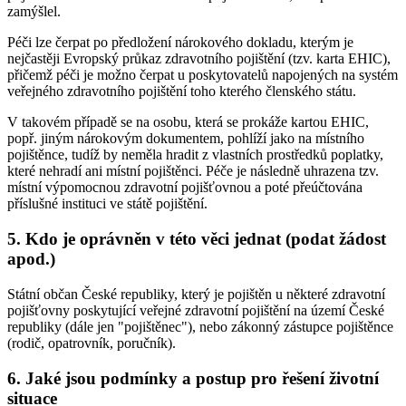
zamýšlel.
Péči lze čerpat po předložení nárokového dokladu, kterým je
nejčastěji Evropský průkaz zdravotního pojištění (tzv. karta EHIC),
přičemž péči je možno čerpat u poskytovatelů napojených na systém
veřejného zdravotního pojištění toho kterého členského státu.
V takovém případě se na osobu, která se prokáže kartou EHIC,
popř. jiným nárokovým dokumentem, pohlíží jako na místního
pojištěnce, tudíž by neměla hradit z vlastních prostředků poplatky,
které nehradí ani místní pojištěnci. Péče je následně uhrazena tzv.
místní výpomocnou zdravotní pojišťovnou a poté přeúčtována
příslušné instituci ve státě pojištění.
5. Kdo je oprávněn v této věci jednat (podat žádost
apod.)
Státní občan České republiky, který je pojištěn u některé zdravotní
pojišťovny poskytující veřejné zdravotní pojištění na území České
republiky (dále jen "pojištěnec"), nebo zákonný zástupce pojištěnce
(rodič, opatrovník, poručník).
6. Jaké jsou podmínky a postup pro řešení životní
situace