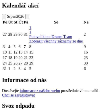
Kalendář akcí
Srpen
2026
Po
Út
St
Čt
Pá
So
Ne
1
1
27
28
29
30
31
2
Putovní kino: Dream Team
Zobrazit všechny záznamy ze dne
3
4
5
6
7
8
9
10
11
12
13
14
15
16
17
18
19
20
21
22
23
24
25
26
27
28
29
30
31
1
2
3
4
5
6
Informace od nás
Dostávejte
informace z našeho webu
prostřednictvím e-mailů
Chci se zaregistrovat
Svoz odpadu