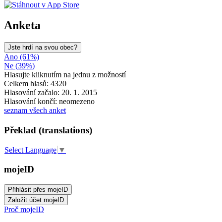
Anketa
Jste hrdí na svou obec?
Ano (61%)
Ne (39%)
Hlasujte kliknutím na jednu z možností
Celkem hlasů: 4320
Hlasování začalo: 20. 1. 2015
Hlasování končí: neomezeno
seznam všech anket
Překlad (translations)
Select Language
▼
mojeID
Proč mojeID