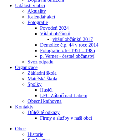
Události v obci
Aktuality
Kalendář akcí
Fotografie
Povodeň 2024
Vítání občánků
vítání občánků 2017
Demolice č.p. 44 v roce 2014
Fotografie z let 1951 - 1985
p. Verner - čestné občanství
Svoz odpadu
Organizace
Základní škola
Mateřská škola
Spolky
Hasiči
LFC Záboří nad Labem
Obecní knihovna
Kontakty
Důležité odkazy
Firmy a služby v naší obci
Obec
Historie
Současnost