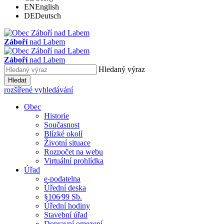
EN
English
DE
Deutsch
Záboří
nad Labem
Záboří
nad Labem
Hledaný výraz
Hledat
rozšířené vyhledávání
Obec
Historie
Současnost
Blízké okolí
Životní situace
Rozpočet na webu
Virtuální prohlídka
Úřad
e-podatelna
Úřední deska
§106⁄99 Sb.
Úřední hodiny
Stavební úřad
Dopravní omezení