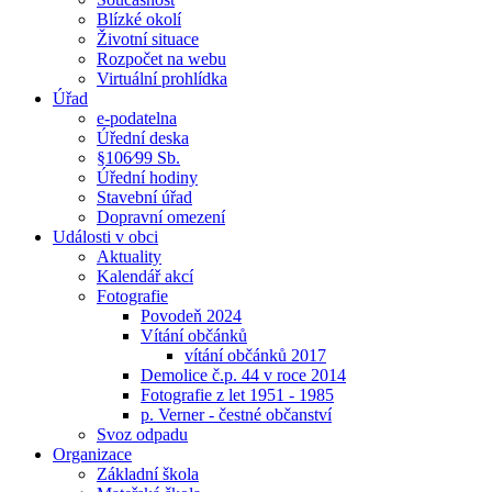
Blízké okolí
Životní situace
Rozpočet na webu
Virtuální prohlídka
Úřad
e-podatelna
Úřední deska
§106⁄99 Sb.
Úřední hodiny
Stavební úřad
Dopravní omezení
Události v obci
Aktuality
Kalendář akcí
Fotografie
Povodeň 2024
Vítání občánků
vítání občánků 2017
Demolice č.p. 44 v roce 2014
Fotografie z let 1951 - 1985
p. Verner - čestné občanství
Svoz odpadu
Organizace
Základní škola