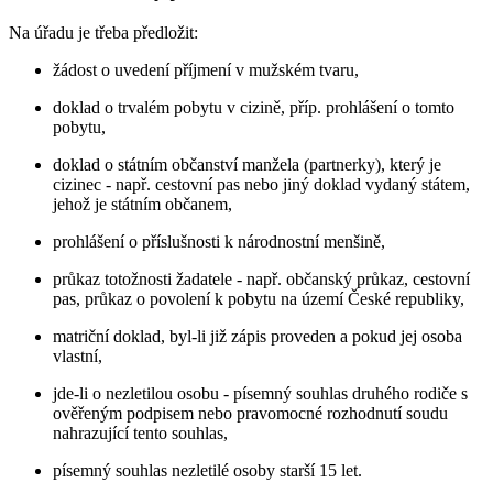
Na úřadu je třeba předložit:
žádost o uvedení příjmení v mužském tvaru,
doklad o trvalém pobytu v cizině, příp. prohlášení o tomto
pobytu,
doklad o státním občanství manžela (partnerky), který je
cizinec - např. cestovní pas nebo jiný doklad vydaný státem,
jehož je státním občanem,
prohlášení o příslušnosti k národnostní menšině,
průkaz totožnosti žadatele - např. občanský průkaz, cestovní
pas, průkaz o povolení k pobytu na území České republiky,
matriční doklad, byl-li již zápis proveden a pokud jej osoba
vlastní,
jde-li o nezletilou osobu - písemný souhlas druhého rodiče s
ověřeným podpisem nebo pravomocné rozhodnutí soudu
nahrazující tento souhlas,
písemný souhlas nezletilé osoby starší 15 let.