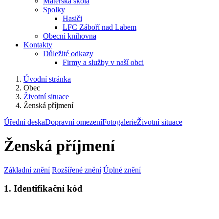
Mateřská škola
Spolky
Hasiči
LFC Záboří nad Labem
Obecní knihovna
Kontakty
Důležité odkazy
Firmy a služby v naší obci
Úvodní stránka
Obec
Životní situace
Ženská příjmení
Úřední deska
Dopravní omezení
Fotogalerie
Životní situace
Ženská příjmení
Základní znění
Rozšířené znění
Úplné znění
1. Identifikační kód