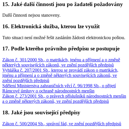
15. Jaké další činnosti jsou po žadateli požadovány
Další činnosti nejsou stanoveny.
16. Elektronická služba, kterou lze využít
Tuto situaci není možné řešit zasláním žádosti elektronickou poštou.
17. Podle kterého právního předpisu se postupuje
Zákon č. 301/2000 Sb., o matrikách, jménu a příjmení a o změně
některých souvisejících zákonů, ve znění pozdějších předpisů
Vyhláška č. 207/2001 Sb., kterou se provádí zákon o matrikách,
jménu a příjmení a o změně některých souvisejících zákonů, ve
znění pozdějších předpisů
Sdělení Ministerstva zahraničních věcí č. 96/1998 Sb., o přijetí
Rámcové úmluvy o ochraně národnostních menšin
Zákon č. 273/2001 Sb., o právech příslušníků národnostních menšin
a o změně některých zákonů, ve znění pozdějších předpisů
18. Jaké jsou související předpisy
Zákon č. 500/2004 Sb., správní řád, ve znění pozdějších předpisů