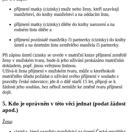
příjmení matky (cizinky) muže nebo ženy, kteří uzavírají
manželství, do knihy manželství a na oddacím listu,
příjmení matky (cizinky) dítěte do knihy narození a na
rodném listu dítěte a
příjmení pozůstalé manželky či partnerky (cizinky) do knihy
úmrtí a na úmrtním listu zemřelého manžela či partnerky.
Při zápisu úmrtí cizinky se uvede v matriční knize příjmení zemřelé
ženy v mužském tvaru, bude-li jeho užívání prokázáno matričním
dokladem, popř. jinou veřejnou listinou.
Užívá-li žena příjmení v mužském tvaru, může u kteréhokoli
matričního úřadu požádat o užívání svého příjmení v souladu s
pravidly české mluvnice; jde-li o dítě starší 15 let, připojí se k
žádosti jeho souhlas, bez něhož nemůže ke změně tvaru příjmení
dojít.
5. Kdo je oprávněn v této věci jednat (podat žádost
apod.)
Žena
:
cizinka, která uzavřela manželství na území České republiky