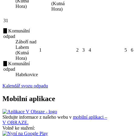
(Kutná
(Kutná
Hora)
Hora)
31
Komunální
odpad
Záboří nad
Labem
1
2
3
4
5
6
(Kutná
Hora)
Komunální
odpad
Habrkovice
Kalendář svozu odpadu
Mobilní aplikace
Sledujte informace z našeho webu v
mobilní aplikaci –
V OBRAZE.
Volně ke stažení: