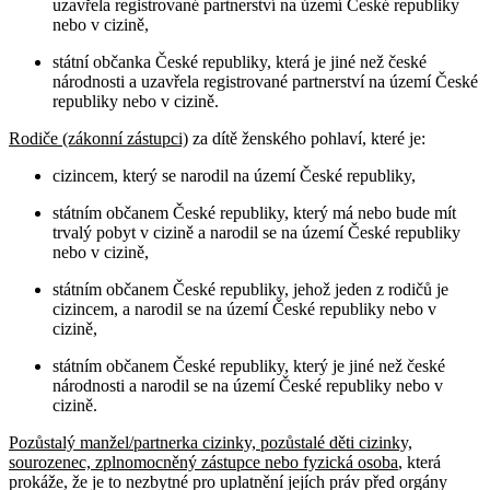
uzavřela registrované partnerství na území České republiky
nebo v cizině,
státní občanka České republiky, která je jiné než české
národnosti a uzavřela registrované partnerství na území České
republiky nebo v cizině.
Rodiče (zákonní zástupci)
za dítě ženského pohlaví, které je:
cizincem, který se narodil na území České republiky,
státním občanem České republiky, který má nebo bude mít
trvalý pobyt v cizině a narodil se na území České republiky
nebo v cizině,
státním občanem České republiky, jehož jeden z rodičů je
cizincem, a narodil se na území České republiky nebo v
cizině,
státním občanem České republiky, který je jiné než české
národnosti a narodil se na území České republiky nebo v
cizině.
Pozůstalý manžel/partnerka cizinky, pozůstalé děti cizinky,
sourozenec, zplnomocněný zástupce nebo fyzická osoba
, která
prokáže, že je to nezbytné pro uplatnění jejích práv před orgány