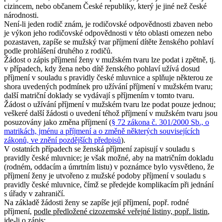
cizincem, nebo občanem České republiky, který je jiné než české
národnosti.
Není-li jeden rodič znám, je rodičovské odpovědnosti zbaven nebo
je výkon jeho rodičovské odpovědnosti v této oblasti omezen nebo
pozastaven, zapíše se mužský tvar příjmení dítěte ženského pohlaví
podle prohlášení druhého z rodičů.
Žádost o zápis příjmení ženy v mužském tvaru lze podat i zpětně, tj.
v případech, kdy žena nebo dítě ženského pohlaví užívá dosud
příjmení v souladu s pravidly české mluvnice a splňuje některou ze
shora uvedených podmínek pro užívání příjmení v mužském tvaru;
další matriční doklady se vydávají s příjmením v tomto tvaru.
Žádost o užívání příjmení v mužském tvaru lze podat pouze jednou;
veškeré další žádosti o uvedení téhož příjmení v mužském tvaru jsou
posuzovány jako změna příjmení (
§ 72 zákona č. 301/2000 Sb., o
matrikách, jménu a příjmení a o změně některých souvisejících
zákonů, ve znění pozdějších předpisů
).
V ostatních případech se ženská příjmení zapisují v souladu s
pravidly české mluvnice; je však možné, aby na matričním dokladu
(rodném, oddacím a úmrtním listu) v poznámce bylo vysvětleno, že
příjmení ženy je utvořeno z mužské podoby příjmení v souladu s
pravidly české mluvnice, čímž se předejde komplikacím při jednání
s úřady v zahraničí.
Na základě žádosti ženy se zapíše její příjmení, popř. rodné
příjmení,
podle předložené cizozemské veřejné listiny, popř. listin
,
jde-li o zápis: