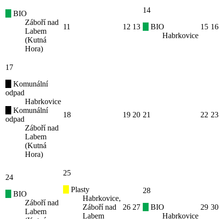
14
BIO
Záboří nad
11
12
13
BIO
15
16
Labem
Habrkovice
(Kutná
Hora)
17
Komunální
odpad
Habrkovice
Komunální
18
19
20
21
22
23
odpad
Záboří nad
Labem
(Kutná
Hora)
25
24
Plasty
28
BIO
Habrkovice,
Záboří nad
Záboří nad
26
27
BIO
29
30
Labem
Labem
Habrkovice