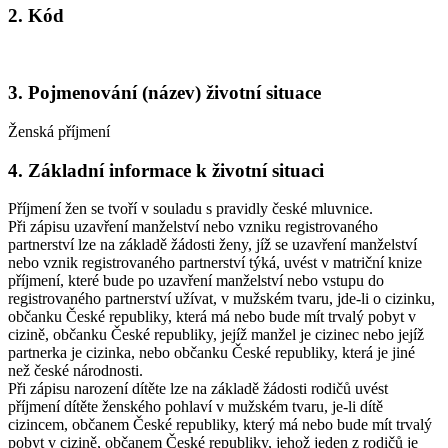
2. Kód
3. Pojmenování (název) životní situace
Ženská příjmení
4. Základní informace k životní situaci
Příjmení žen se tvoří v souladu s pravidly české mluvnice.
Při zápisu uzavření manželství nebo vzniku registrovaného
partnerství lze na základě žádosti ženy, jíž se uzavření manželství
nebo vznik registrovaného partnerství týká, uvést v matriční knize
příjmení, které bude po uzavření manželství nebo vstupu do
registrovaného partnerství užívat, v mužském tvaru, jde-li o cizinku,
občanku České republiky, která má nebo bude mít trvalý pobyt v
cizině, občanku České republiky, jejíž manžel je cizinec nebo jejíž
partnerka je cizinka, nebo občanku České republiky, která je jiné
než české národnosti.
Při zápisu narození dítěte lze na základě žádosti rodičů uvést
příjmení dítěte ženského pohlaví v mužském tvaru, je-li dítě
cizincem, občanem České republiky, který má nebo bude mít trvalý
pobyt v cizině, občanem České republiky, jehož jeden z rodičů je