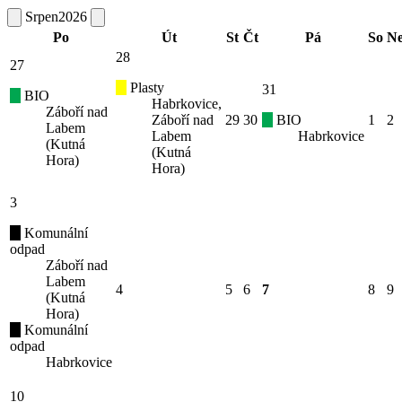
Srpen
2026
Po
Út
St
Čt
Pá
So
N
28
27
Plasty
31
BIO
Habrkovice,
Záboří nad
Záboří nad
29
30
BIO
1
2
Labem
Labem
Habrkovice
(Kutná
(Kutná
Hora)
Hora)
3
Komunální
odpad
Záboří nad
Labem
4
5
6
7
8
9
(Kutná
Hora)
Komunální
odpad
Habrkovice
10