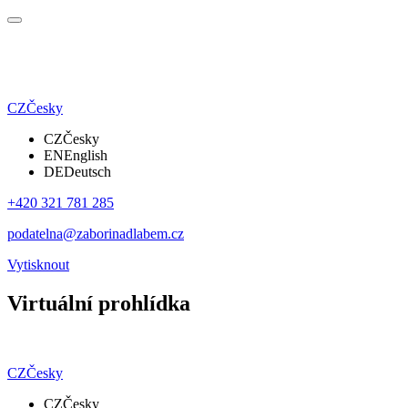
CZ
Česky
CZ
Česky
EN
English
DE
Deutsch
+420 321 781 285
podatelna@zaborinadlabem.cz
Vytisknout
Virtuální prohlídka
CZ
Česky
CZ
Česky