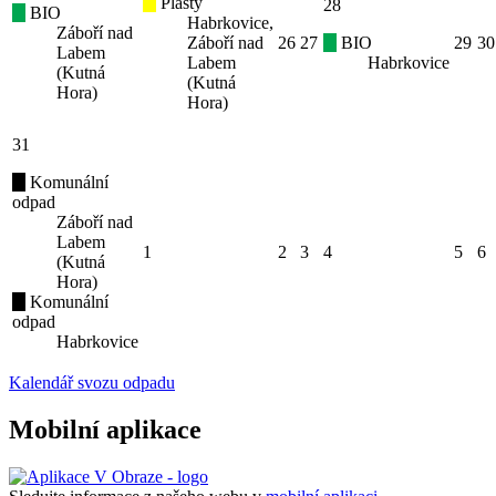
Plasty
28
BIO
Habrkovice,
Záboří nad
Záboří nad
26
27
BIO
29
30
Labem
Labem
Habrkovice
(Kutná
(Kutná
Hora)
Hora)
31
Komunální
odpad
Záboří nad
Labem
1
2
3
4
5
6
(Kutná
Hora)
Komunální
odpad
Habrkovice
Kalendář svozu odpadu
Mobilní aplikace