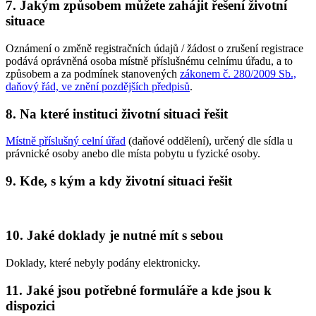
7. Jakým způsobem můžete zahájit řešení životní
situace
Oznámení o změně registračních údajů / žádost o zrušení registrace
podává oprávněná osoba místně příslušnému celnímu úřadu, a to
způsobem a za podmínek stanovených
zákonem č. 280/2009 Sb.,
daňový řád, ve znění pozdějších předpisů
.
8. Na které instituci životní situaci řešit
Místně příslušný celní úřad
(daňové oddělení), určený dle sídla u
právnické osoby anebo dle místa pobytu u fyzické osoby.
9. Kde, s kým a kdy životní situaci řešit
10. Jaké doklady je nutné mít s sebou
Doklady, které nebyly podány elektronicky.
11. Jaké jsou potřebné formuláře a kde jsou k
dispozici