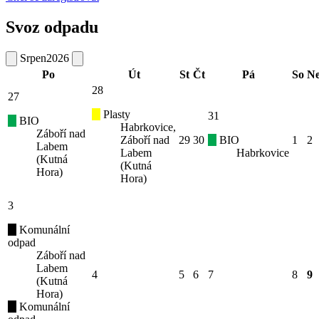
Svoz odpadu
Srpen
2026
Po
Út
St
Čt
Pá
So
N
28
27
Plasty
31
BIO
Habrkovice,
Záboří nad
Záboří nad
29
30
BIO
1
2
Labem
Labem
Habrkovice
(Kutná
(Kutná
Hora)
Hora)
3
Komunální
odpad
Záboří nad
Labem
4
5
6
7
8
9
(Kutná
Hora)
Komunální