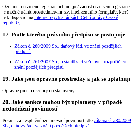
Oznámení o změně registračních údajů / žádost o zrušení registrace
je možné učinit prostřednictvím tzv. inteligentního formuláře, který
je k dispozici na
internetových stránkách Celní správy České
republiky
.
17. Podle kterého právního předpisu se postupuje
Zákon č. 280/2009 Sb., daňový řád, ve znění pozdějších
předpisů
Zákon č. 261/2007 Sb., o stabilizaci veřejných rozpočtů, ve
znění pozdějších předpisů
19. Jaké jsou opravné prostředky a jak se uplatňují
Opravné prostředky nejsou stanoveny.
20. Jaké sankce mohou být uplatněny v případě
nedodržení povinností
Pokuta za nesplnění oznamovací povinnosti dle
zákona č. 280/2009
Sb., daňový řád, ve znění pozdějších předpisů
.