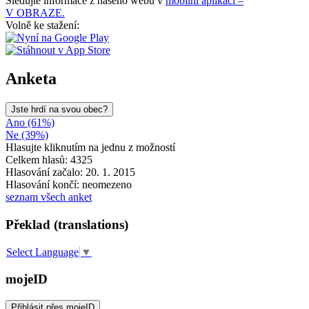
Sledujte informace z našeho webu v
mobilní aplikaci –
V OBRAZE.
Volně ke stažení:
Anketa
Jste hrdí na svou obec?
Ano (61%)
Ne (39%)
Hlasujte kliknutím na jednu z možností
Celkem hlasů: 4325
Hlasování začalo: 20. 1. 2015
Hlasování končí: neomezeno
seznam všech anket
Překlad (translations)
Select Language
▼
mojeID