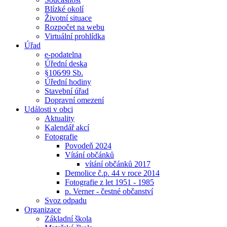
Blízké okolí
Životní situace
Rozpočet na webu
Virtuální prohlídka
Úřad
e-podatelna
Úřední deska
§106⁄99 Sb.
Úřední hodiny
Stavební úřad
Dopravní omezení
Události v obci
Aktuality
Kalendář akcí
Fotografie
Povodeň 2024
Vítání občánků
vítání občánků 2017
Demolice č.p. 44 v roce 2014
Fotografie z let 1951 - 1985
p. Verner - čestné občanství
Svoz odpadu
Organizace
Základní škola