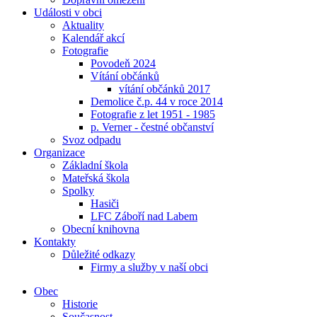
Události v obci
Aktuality
Kalendář akcí
Fotografie
Povodeň 2024
Vítání občánků
vítání občánků 2017
Demolice č.p. 44 v roce 2014
Fotografie z let 1951 - 1985
p. Verner - čestné občanství
Svoz odpadu
Organizace
Základní škola
Mateřská škola
Spolky
Hasiči
LFC Záboří nad Labem
Obecní knihovna
Kontakty
Důležité odkazy
Firmy a služby v naší obci
Obec
Historie
Současnost