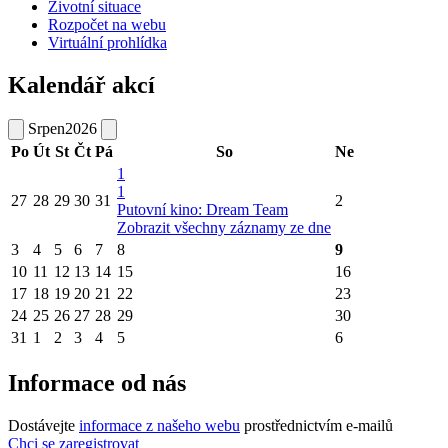
Životní situace
Rozpočet na webu
Virtuální prohlídka
Kalendář akcí
Srpen
2026
Po
Út
St
Čt
Pá
So
Ne
1
1
27
28
29
30
31
2
Putovní kino: Dream Team
Zobrazit všechny záznamy ze dne
3
4
5
6
7
8
9
10
11
12
13
14
15
16
17
18
19
20
21
22
23
24
25
26
27
28
29
30
31
1
2
3
4
5
6
Informace od nás
Dostávejte
informace z našeho webu
prostřednictvím e-mailů
Chci se zaregistrovat