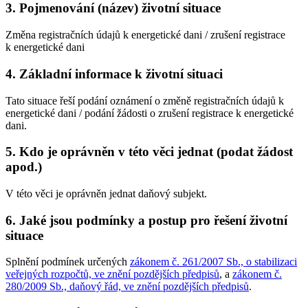
3. Pojmenování (název) životní situace
Změna registračních údajů k energetické dani / zrušení registrace
k energetické dani
4. Základní informace k životní situaci
Tato situace řeší podání oznámení o změně registračních údajů k
energetické dani / podání žádosti o zrušení registrace k energetické
dani.
5. Kdo je oprávněn v této věci jednat (podat žádost
apod.)
V této věci je oprávněn jednat daňový subjekt.
6. Jaké jsou podmínky a postup pro řešení životní
situace
Splnění podmínek určených
zákonem č. 261/2007 Sb., o stabilizaci
veřejných rozpočtů, ve znění pozdějších předpisů
, a
zákonem č.
280/2009 Sb., daňový řád, ve znění pozdějších předpisů
.