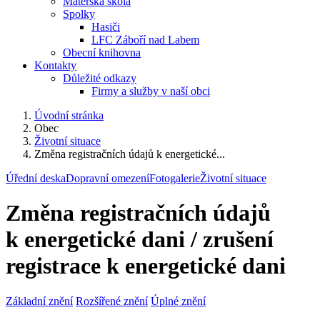
Mateřská škola
Spolky
Hasiči
LFC Záboří nad Labem
Obecní knihovna
Kontakty
Důležité odkazy
Firmy a služby v naší obci
Úvodní stránka
Obec
Životní situace
Změna registračních údajů k energetické...
Úřední deska
Dopravní omezení
Fotogalerie
Životní situace
Změna registračních údajů
k energetické dani / zrušení
registrace k energetické dani
Základní znění
Rozšířené znění
Úplné znění