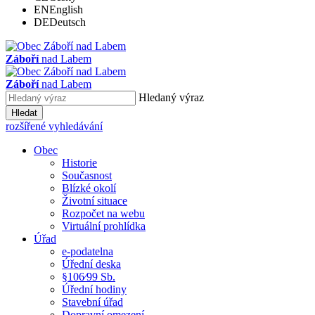
EN
English
DE
Deutsch
Záboří
nad Labem
Záboří
nad Labem
Hledaný výraz
Hledat
rozšířené vyhledávání
Obec
Historie
Současnost
Blízké okolí
Životní situace
Rozpočet na webu
Virtuální prohlídka
Úřad
e-podatelna
Úřední deska
§106⁄99 Sb.
Úřední hodiny
Stavební úřad
Dopravní omezení