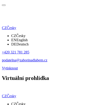
CZ
Česky
CZ
Česky
EN
English
DE
Deutsch
+420 321 781 285
podatelna@zaborinadlabem.cz
Vytisknout
Virtuální prohlídka
CZ
Česky
CZ
Česky