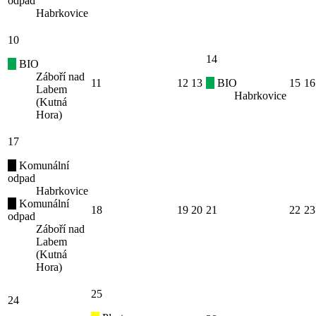
odpad
Habrkovice
10
14
BIO
Záboří nad
11
12
13
BIO
15
16
Labem
Habrkovice
(Kutná
Hora)
17
Komunální
odpad
Habrkovice
Komunální
18
19
20
21
22
23
odpad
Záboří nad
Labem
(Kutná
Hora)
25
24