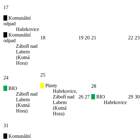
17
Komunální
odpad
Habrkovice
Komunální
18
19
20
21
22
23
odpad
Záboří nad
Labem
(Kutná
Hora)
25
24
Plasty
28
BIO
Habrkovice,
Záboří nad
Záboří nad
26
27
BIO
29
30
Labem
Labem
Habrkovice
(Kutná
(Kutná
Hora)
Hora)
31
Komunální