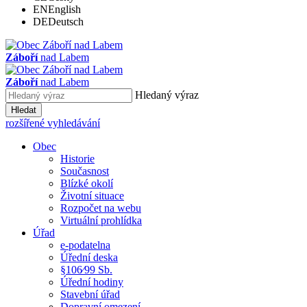
EN
English
DE
Deutsch
Záboří
nad Labem
Záboří
nad Labem
Hledaný výraz
Hledat
rozšířené vyhledávání
Obec
Historie
Současnost
Blízké okolí
Životní situace
Rozpočet na webu
Virtuální prohlídka
Úřad
e-podatelna
Úřední deska
§106⁄99 Sb.
Úřední hodiny
Stavební úřad
Dopravní omezení