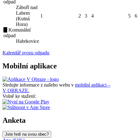
odpad
Záboří nad
Labem
1
2
3
4
5
6
(Kutná
Hora)
Komunální
odpad
Habrkovice
Kalendář svozu odpadu
Mobilní aplikace
Sledujte informace z našeho webu v
mobilní aplikaci –
V OBRAZE.
Volně ke stažení:
Anketa
Jste hrdí na svou obec?