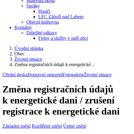
Mateřská škola
Spolky
Hasiči
LFC Záboří nad Labem
Obecní knihovna
Kontakty
Důležité odkazy
Firmy a služby v naší obci
Úvodní stránka
Obec
Životní situace
Změna registračních údajů k energetické...
Úřední deska
Dopravní omezení
Fotogalerie
Životní situace
Změna registračních údajů
k energetické dani / zrušení
registrace k energetické dani
Základní znění
Rozšířené znění
Úplné znění