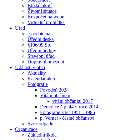
Blízké okolí
Životní situace
Rozpočet na webu
Virtuální prohlídka
Úřad
e-podatelna
Úřední deska
§106⁄99 Sb.
Úřední hodiny
Stavební úřad
Dopravní omezení
Události v obci
Aktuality
Kalendář akcí
Fotografie
Povodeň 2024
Vítání občánků
vítání občánků 2017
Demolice č.p. 44 v roce 2014
Fotografie z let 1951 - 1985
p. Verner - čestné občanství
Svoz odpadu
Organizace
Základní škola