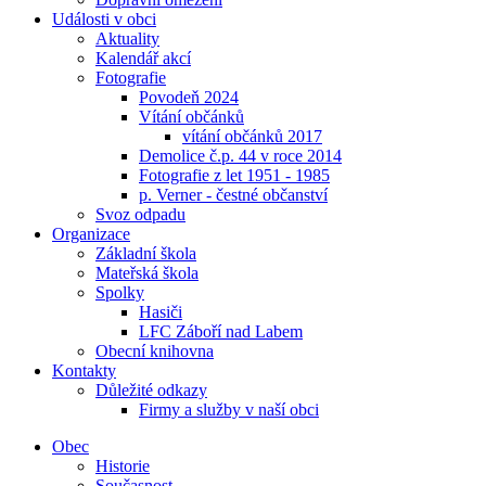
Události v obci
Aktuality
Kalendář akcí
Fotografie
Povodeň 2024
Vítání občánků
vítání občánků 2017
Demolice č.p. 44 v roce 2014
Fotografie z let 1951 - 1985
p. Verner - čestné občanství
Svoz odpadu
Organizace
Základní škola
Mateřská škola
Spolky
Hasiči
LFC Záboří nad Labem
Obecní knihovna
Kontakty
Důležité odkazy
Firmy a služby v naší obci
Obec
Historie
Současnost