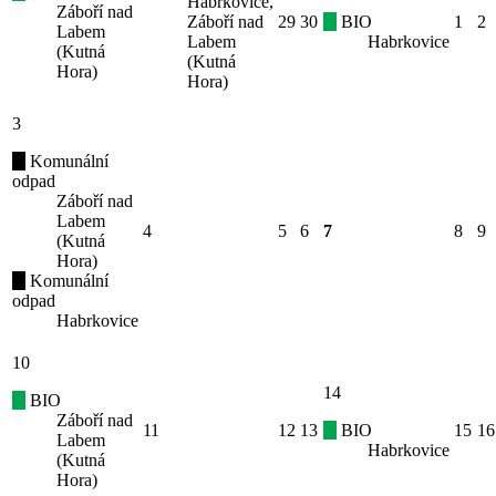
Habrkovice,
Záboří nad
Záboří nad
29
30
BIO
1
2
Labem
Labem
Habrkovice
(Kutná
(Kutná
Hora)
Hora)
3
Komunální
odpad
Záboří nad
Labem
4
5
6
7
8
9
(Kutná
Hora)
Komunální
odpad
Habrkovice
10
14
BIO
Záboří nad
11
12
13
BIO
15
16
Labem
Habrkovice
(Kutná
Hora)