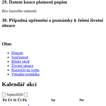
29. Datum konce platnosti popisu
Bez časového omezení.
30. Případná upřesnění a poznámky k řešení životní
situace
Obec
Historie
Současnost
Blízké okolí
Životní situace
Rozpočet na webu
Virtuální prohlídka
Kalendář akcí
Srpen
2026
Po
Út
St
Čt
Pá
So
Ne
1