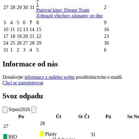
1
27
28
29
30
31
2
Putovní kino: Dream Team
Zobrazit všechny záznamy ze dne
3
4
5
6
7
8
9
10
11
12
13
14
15
16
17
18
19
20
21
22
23
24
25
26
27
28
29
30
31
1
2
3
4
5
6
Informace od nás
Dostávejte
informace z našeho webu
prostřednictvím e-mailů
Chci se zaregistrovat
Svoz odpadu
Srpen
2026
Po
Út
St
Čt
Pá
So
N
28
27
Plasty
31
BIO