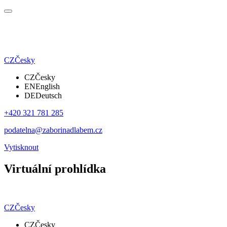
CZ
Česky
CZ
Česky
EN
English
DE
Deutsch
+420 321 781 285
podatelna@zaborinadlabem.cz
Vytisknout
Virtuální prohlídka
CZ
Česky
CZ
Česky