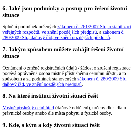
6. Jaké jsou podmínky a postup pro řešení životní
situace
Splnění podmínek určených
zákonem č. 261/2007 Sb., o stabilizaci
veřejných rozpočtů, ve znění pozdějších předpisů
, a
zákonem č.
280/2009 Sb., daňový řád, ve znění pozdějších předpisů
.
7. Jakým způsobem můžete zahájit řešení životní
situace
Oznámení o změně registračních údajů / žádost o zrušení registrace
podává oprávněná osoba místně příslušnému celnímu úřadu, a to
způsobem a za podmínek stanovených
zákonem č. 280/2009 Sb.,
daňový řád, ve znění pozdějších předpisů
.
8. Na které instituci životní situaci řešit
Místně příslušný celní úřad
(daňové oddělení), určený dle sídla u
právnické osoby anebo dle místa pobytu u fyzické osoby.
9. Kde, s kým a kdy životní situaci řešit