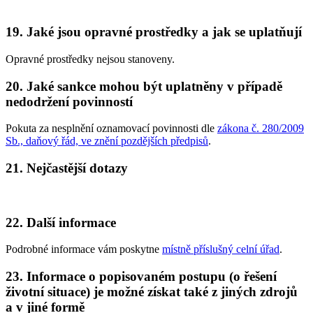
19. Jaké jsou opravné prostředky a jak se uplatňují
Opravné prostředky nejsou stanoveny.
20. Jaké sankce mohou být uplatněny v případě
nedodržení povinností
Pokuta za nesplnění oznamovací povinnosti dle
zákona č. 280/2009
Sb., daňový řád, ve znění pozdějších předpisů
.
21. Nejčastější dotazy
22. Další informace
Podrobné informace vám poskytne
místně příslušný celní úřad
.
23. Informace o popisovaném postupu (o řešení
životní situace) je možné získat také z jiných zdrojů
a v jiné formě