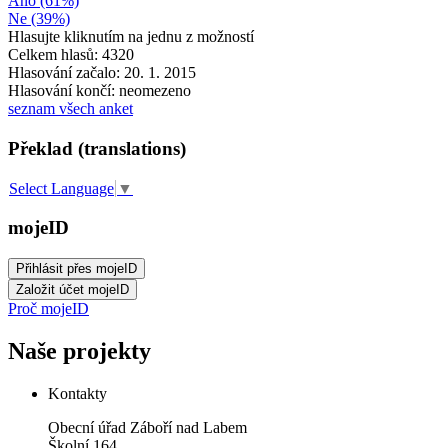
Ano (61%)
Ne (39%)
Hlasujte kliknutím na jednu z možností
Celkem hlasů: 4320
Hlasování začalo: 20. 1. 2015
Hlasování končí: neomezeno
seznam všech anket
Překlad (translations)
Select Language
▼
mojeID
Proč mojeID
Naše projekty
Kontakty
Obecní úřad Záboří nad Labem
Školní 164