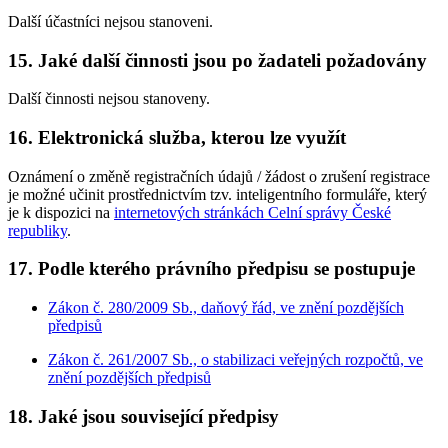
Další účastníci nejsou stanoveni.
15. Jaké další činnosti jsou po žadateli požadovány
Další činnosti nejsou stanoveny.
16. Elektronická služba, kterou lze využít
Oznámení o změně registračních údajů / žádost o zrušení registrace
je možné učinit prostřednictvím tzv. inteligentního formuláře, který
je k dispozici na
internetových stránkách Celní správy České
republiky
.
17. Podle kterého právního předpisu se postupuje
Zákon č. 280/2009 Sb., daňový řád, ve znění pozdějších
předpisů
Zákon č. 261/2007 Sb., o stabilizaci veřejných rozpočtů, ve
znění pozdějších předpisů
18. Jaké jsou související předpisy